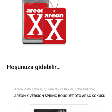
Hoşunuza gidebilir…
Areon
,
Askı Kokular
,
İç Temizlik ve Bakım
,
Kokulandırma
,
Markalar
,
Tüm Ürünler
,
Tüm Ürünler
AREON X VERSION SPRING BOUQUET OTO ARAÇ KOKUSU