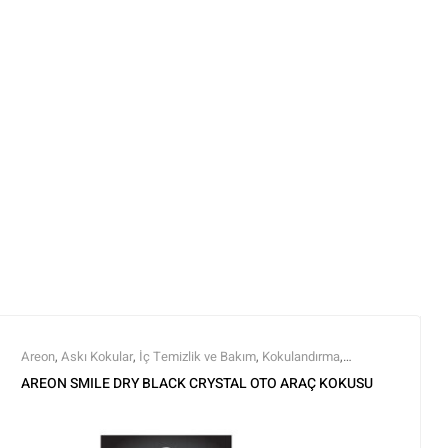
Areon
,
Askı Kokular
,
İç Temizlik ve Bakım
,
Kokulandırma
,
Markalar
,
Tüm Ürünler
,
Tüm Ürünler
AREON SMILE DRY BLACK CRYSTAL OTO ARAÇ KOKUSU