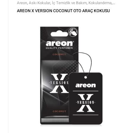
Areon
,
Askı Kokular
,
İç Temizlik ve Bakım
,
Kokulandırma
,
Markalar
,
Tüm Ürünler
,
Tüm Ürünler
AREON X VERSION COCONUT OTO ARAÇ KOKUSU