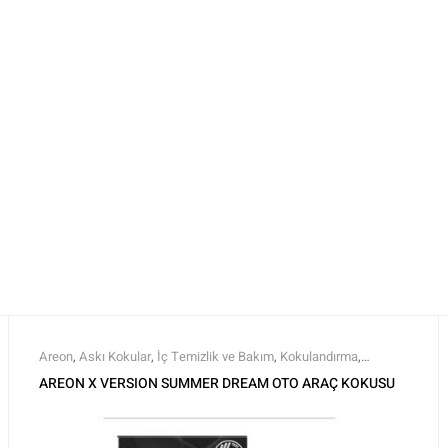
Areon
,
Askı Kokular
,
İç Temizlik ve Bakım
,
Kokulandırma
,
Markalar
,
Tüm Ürünler
,
Tüm Ürünler
AREON X VERSION SUMMER DREAM OTO ARAÇ KOKUSU