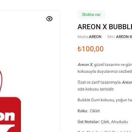
Stokta var
AREON X BUBBLE
Marka:
AREON
SKU:
AREON-X
₺
100,00
Areon X
, güzel tasarımı ve gün
kokusuyla duyularınızı cezbed
Özel ve zarif tasarımıyla
Areo
oda kokusu serisidir.
Bubble Gum kokusu, yoğun tatlı
Koku:
Ciklet
Üst Notalar:
Çilek, Ahududu