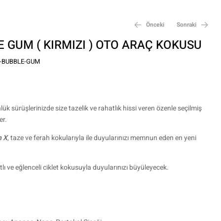
Önceki
Sonraki
 GUM ( KIRMIZI ) OTO ARAÇ KOKUSU
₺
1.100,00
-BUBBLE-GUM
₺
100,00
lük sürüşlerinizde size tazelik ve rahatlık hissi veren özenle seçilmiş
er.
n X
, taze ve ferah kokularıyla ile duyularınızı memnun eden en yeni
 ve eğlenceli ciklet kokusuyla duyularınızı büyüleyecek.