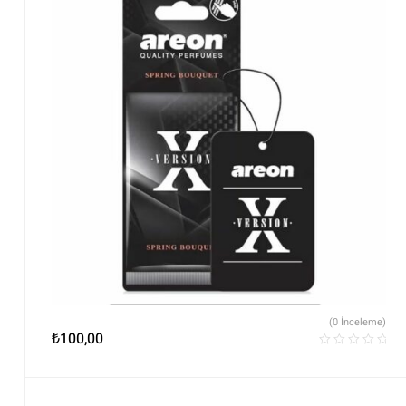
(0 İnceleme)
₺
100,00