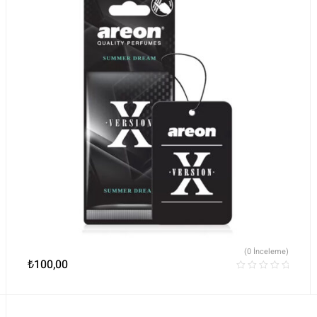
(0 İnceleme)
₺
100,00