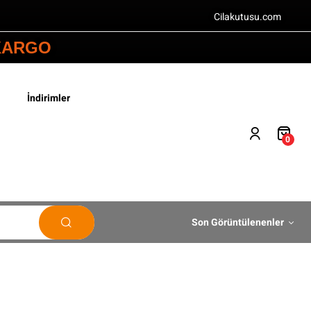
Cilakutusu.com
 KARGO
İndirimler
0
Son Görüntülenenler