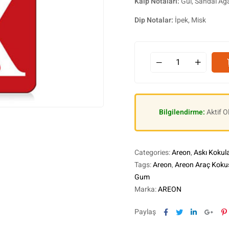
Kalp Notaları:
Gül, Sandal Ağa
Dip Notalar:
İpek, Misk
Bilgilendirme:
Aktif 
Categories:
Areon
,
Askı Kokul
Tags:
Areon
,
Areon Araç Koku
Gum
Marka:
AREON
Facebook
Twitter
Linkedin
Goog
P
Paylaş