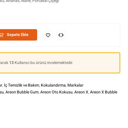
cı, Ananas, Nane, Portakal Çiçeği
Sepete Ekle
Olarak
13
Kullanıcı bu ürünü incelemektedir.
ar
,
İç Temizlik ve Bakım
,
Kokulandırma
,
Markalar
su
,
Areon Bubble Gum
,
Areon Oto Kokusu
,
Areon X
,
Areon X Bubble
le+
interest