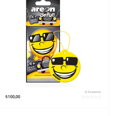
(0 İnceleme)
₺
100,00