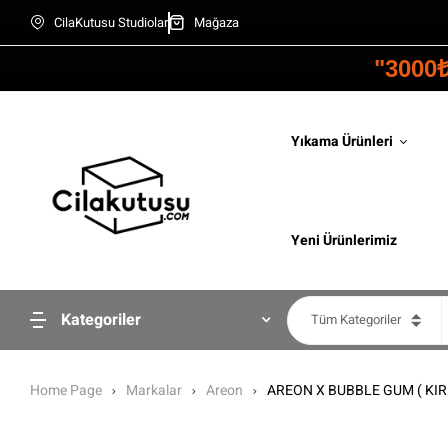
CilaKutusu Studiolar
Mağaza
"3000
Yıkama Ürünleri
Yeni Ürünlerimiz
Kategoriler
Tüm Kategoriler
Home Page
Markalar
Areon
AREON X BUBBLE GUM ( KIR