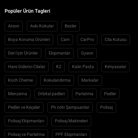
Popüler Ürün Tagleri
Areon
Askı Kokular
Bezler
Boya Koruma Ürünleri
Cam
CarPro
Cila Kutusu
Deri İçin Ürünler
Ekipmanlar
Gyeon
Hare Giderici Cilalar
K2
Kalın Pasta
Kimyasalar
Koch Chemie
Kokulandırma
Markalar
Menzerna
Orbital padleri
Parlatma
Pedler
Pedler ve Keçeler
Ph nötr Şampuanlar
Polisaj
Polisaj Ekipmanları
Polisaj Makineleri
Polisaj ve Parlatma
PPF Ekipmanları