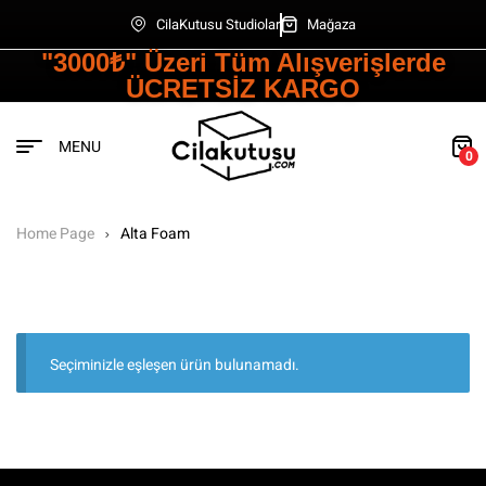
CilaKutusu Studiolar
Mağaza
"3000₺" Üzeri Tüm Alışverişlerde
ÜCRETSİZ KARGO
MENU
0
Home Page
Alta Foam
Seçiminizle eşleşen ürün bulunamadı.