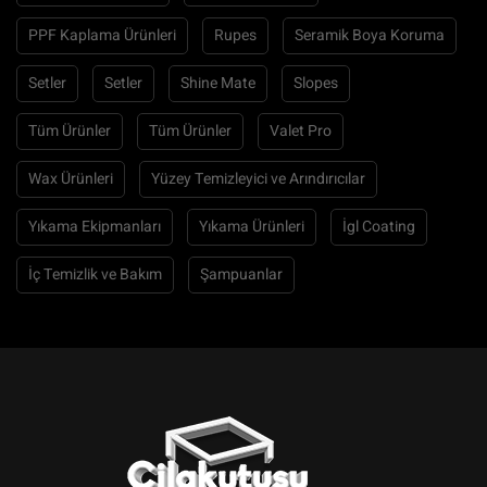
PPF Kaplama Ürünleri
Rupes
Seramik Boya Koruma
Setler
Setler
Shine Mate
Slopes
Tüm Ürünler
Tüm Ürünler
Valet Pro
Wax Ürünleri
Yüzey Temizleyici ve Arındırıcılar
Yıkama Ekipmanları
Yıkama Ürünleri
İgl Coating
İç Temizlik ve Bakım
Şampuanlar