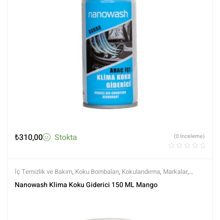
₺
310,00
Stokta
(0 İnceleme)
İç Temizlik ve Bakım
,
Koku Bombaları
,
Kokulandırma
,
Markalar
,
nanowash
,
Tüm Ürünler
,
Tüm Ürünler
Nanowash Klima Koku Giderici 150 ML Mango