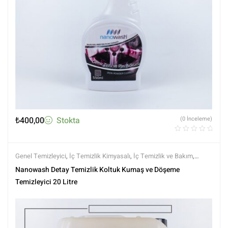
₺
400,00
Stokta
(0 İnceleme)
Genel Temizleyici
,
İç Temizlik Kimyasalı
,
İç Temizlik ve Bakım
,
Kimyasalar
,
Markalar
,
nanowash
,
Tüm Ürünler
,
Tüm Ürünler
Nanowash Detay Temizlik Koltuk Kumaş ve Döşeme
Temizleyici 20 Litre