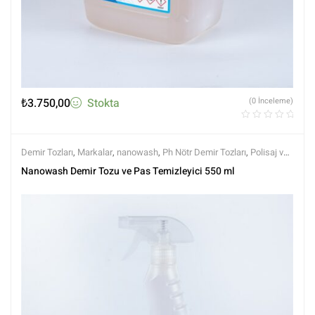
₺
3.750,00
Stokta
(0 İnceleme)
Demir Tozları
,
Markalar
,
nanowash
,
Ph Nötr Demir Tozları
,
Polisaj ve
Parlatma
,
Tüm Ürünler
,
Tüm Ürünler
,
Yüzey Temizleyici ve
Nanowash Demir Tozu ve Pas Temizleyici 550 ml
Arındırıcılar