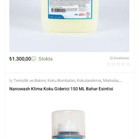
₺
1.300,00
Stokta
(0 İnceleme)
İç Temizlik ve Bakım
,
Koku Bombaları
,
Kokulandırma
,
Markalar
,
nanowash
,
Tüm Ürünler
,
Tüm Ürünler
Nanowash Klima Koku Giderici 150 ML Bahar Esintisi