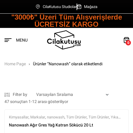
CilaKutusu Studiolar
Mağaza
"3000₺" Üzeri Tüm Alışverişlerde
ÜCRETSİZ KARGO
MENU
0
Home Page
Ürünler “Nanowash” olarak etiketlendi
Filter by
47 sonuçtan 1-12 arası gösteriliyor
Kimyasallar
,
Markalar
,
nanowash
,
Tüm Ürünler
,
Tüm Ürünler
,
Yıkama
Ürünleri
Nanowash Ağır Gres Yağ Katran Sökücü 20 Lt