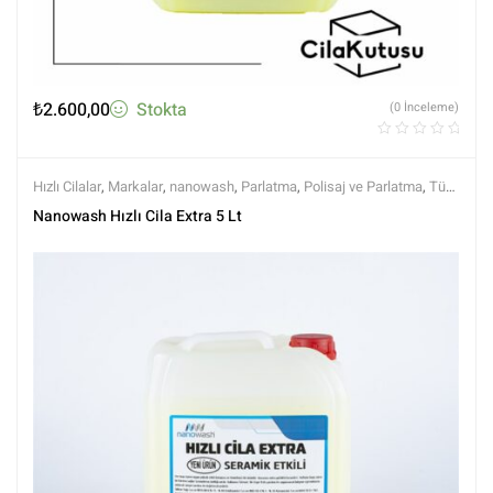
₺
2.600,00
Stokta
(0 İnceleme)
Hızlı Cilalar
,
Markalar
,
nanowash
,
Parlatma
,
Polisaj ve Parlatma
,
Tüm
Ürünler
,
Tüm Ürünler
Nanowash Hızlı Cila Extra 5 Lt