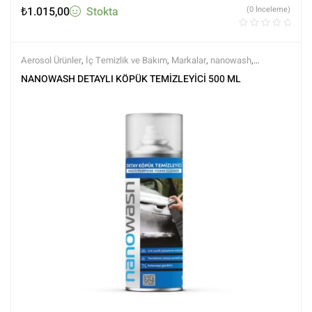
₺
1.015,00
Stokta
(0 İnceleme)
Aerosol Ürünler
,
İç Temizlik ve Bakım
,
Markalar
,
nanowash
,
Temizleyiciler
,
Tüm Ürünler
,
Tüm Ürünler
NANOWASH DETAYLI KÖPÜK TEMİZLEYİCİ 500 ML