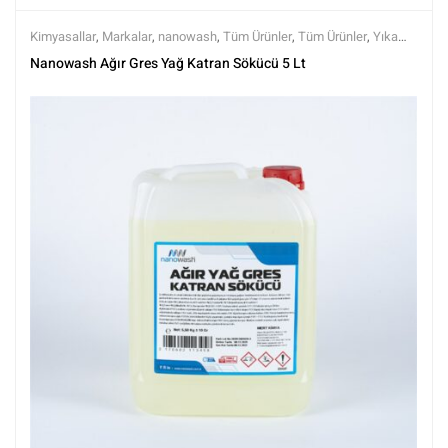
Kimyasallar
,
Markalar
,
nanowash
,
Tüm Ürünler
,
Tüm Ürünler
,
Yıkama
Ürünleri
Nanowash Ağır Gres Yağ Katran Sökücü 5 Lt