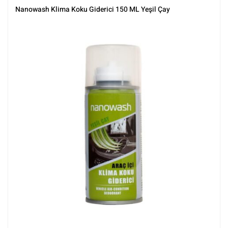
nanowash
,
Tüm Ürünler
,
Tüm Ürünler
Nanowash Klima Koku Giderici 150 ML Yeşil Çay