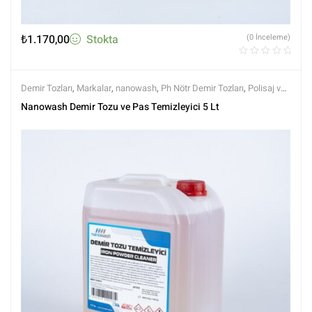
₺
1.170,00
Stokta
(0 İnceleme)
Demir Tozları
,
Markalar
,
nanowash
,
Ph Nötr Demir Tozları
,
Polisaj ve
Parlatma
,
Tüm Ürünler
,
Tüm Ürünler
,
Yüzey Temizleyici ve
Nanowash Demir Tozu ve Pas Temizleyici 5 Lt
Arındırıcılar