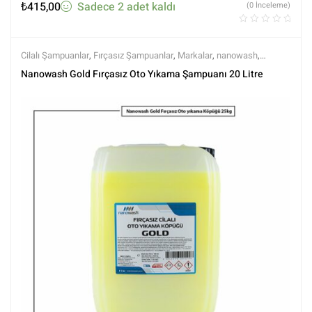
₺
415,00
Sadece 2 adet kaldı
(0 İnceleme)
Cilalı Şampuanlar
,
Fırçasız Şampuanlar
,
Markalar
,
nanowash
,
Şampuanlar
,
Tüm Ürünler
,
Tüm Ürünler
,
Yıkama Ürünleri
Nanowash Gold Fırçasız Oto Yıkama Şampuanı 20 Litre