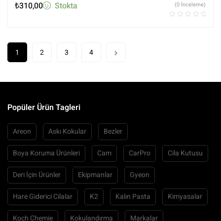
₺
310,00
Stokta
(0 İnceleme)
1
2
3
4
Popüler Ürün Tagleri
Areon
Askı Kokular
Bezler
Boya Koruma Ürünleri
Cam
CarPro
Cila Kutusu
Deri İçin Ürünler
Ekipmanlar
Gyeon
Hare Giderici Cilalar
K2
Kalın Pasta
Kimyasalar
Koch Chemie
Kokulandırma
Markalar