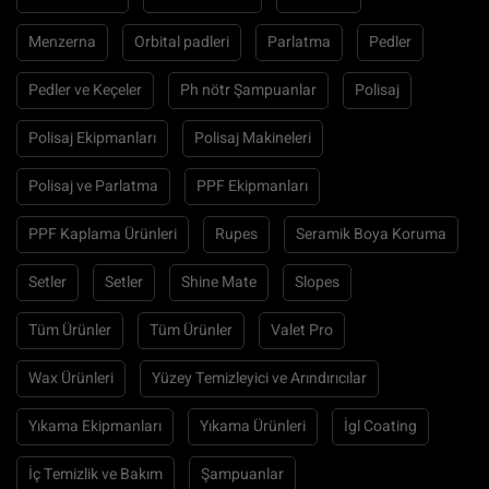
Menzerna
Orbital padleri
Parlatma
Pedler
Pedler ve Keçeler
Ph nötr Şampuanlar
Polisaj
Polisaj Ekipmanları
Polisaj Makineleri
Polisaj ve Parlatma
PPF Ekipmanları
PPF Kaplama Ürünleri
Rupes
Seramik Boya Koruma
Setler
Setler
Shine Mate
Slopes
Tüm Ürünler
Tüm Ürünler
Valet Pro
Wax Ürünleri
Yüzey Temizleyici ve Arındırıcılar
Yıkama Ekipmanları
Yıkama Ürünleri
İgl Coating
İç Temizlik ve Bakım
Şampuanlar