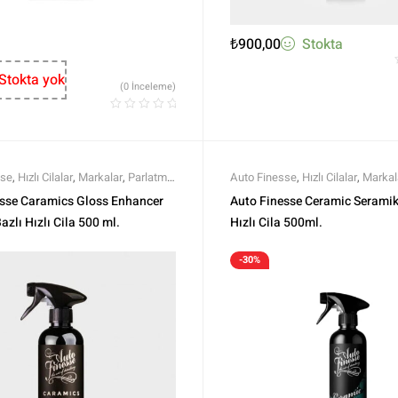
₺
900,00
Stokta
Stokta yok
(0 İnceleme)
sse
,
Hızlı Cilalar
,
Markalar
,
Parlatma
,
Auto Finesse
,
Hızlı Cilalar
,
Markal
 Parlatma
,
Tüm Ürünler
,
Tüm Ürünler
Polisaj ve Parlatma
,
Tüm Ürünler
,
esse Caramics Gloss Enhancer
Auto Finesse Ceramic Seramik 
azlı Hızlı Cila 500 ml.
Hızlı Cila 500ml.
-30%