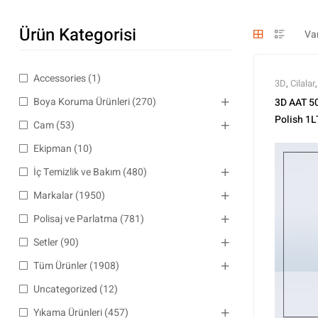
Ürün Kategorisi
Accessories
(1)
3D
,
Cilalar
Parlatma
,
Boya Koruma Ürünleri
(270)
3D AAT 50
Polish 1L
Cam
(53)
Ekipman
(10)
İç Temizlik ve Bakım
(480)
Markalar
(1950)
Polisaj ve Parlatma
(781)
Setler
(90)
Tüm Ürünler
(1908)
Uncategorized
(12)
Yıkama Ürünleri
(457)