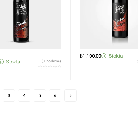
₺
1.100,00
Stokta
Stokta
(0 İnceleme)
3
4
5
6