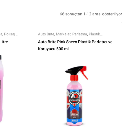
66 sonuçtan 1-12 arası gösteriliyor
ma
,
Polisaj ve
Auto Brite
,
Markalar
,
Parlatma
,
Plastik
er
Parlatma ve koruma
,
Polisaj ve Parlatma
,
Tüm
Litre
Auto Brite Pink Sheen Plastik Parlatıcı ve
Ürünler
,
Tüm Ürünler
Koruyucu 500 ml