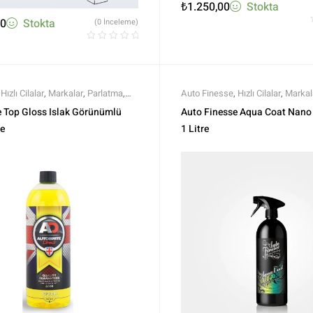
₺
1.250,00
Stokta
00
Stokta
(0 İnceleme)
,
Hızlı Cilalar
,
Markalar
,
Parlatma
,
Auto Finesse
,
Hızlı Cilalar
,
Markal
 Parlatma
,
Tüm Ürünler
,
Tüm Ürünler
Polisaj ve Parlatma
,
Tüm Ürünler
,
e Top Gloss Islak Görünümlü
Auto Finesse Aqua Coat Nano 
re
1 Litre