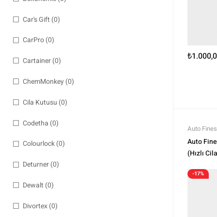
Car's Gift
(0)
CarPro
(0)
₺
1.000,
Cartainer
(0)
ChemMonkey
(0)
Cila Kutusu
(0)
Codetha
(0)
Auto Fine
Polisaj ve
Auto Fine
Colourlock
(0)
Ürünler
,
Yı
(Hızlı Cil
Deturner
(0)
-17%
Dewalt
(0)
Divortex
(0)