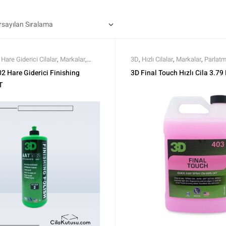
,
Hare Giderici Cilalar
,
Markalar
,
3D
,
Hızlı Cilalar
,
Markalar
,
Parlat
Polisaj ve Parlatma
Parlatma
,
Tüm Ürünler
,
Tüm Ürünl
2 Hare Giderici Finishing
3D Final Touch Hızlı Cila 3.79 
T