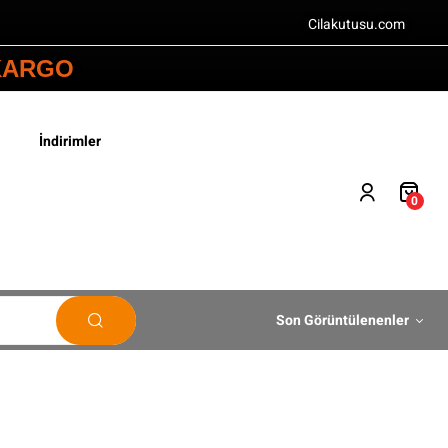
Cilakutusu.com
 KARGO
İndirimler
0
Son Görüntülenenler