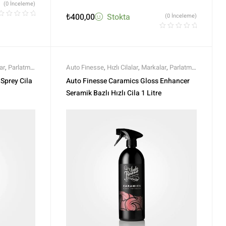
(0 İnceleme)
₺
400,00
Stokta
(0 İnceleme)
ar
,
Parlatma
,
Auto Finesse
,
Hızlı Cilalar
,
Markalar
,
Parlatma
,
Tüm Ürünler
Polisaj ve Parlatma
,
Tüm Ürünler
,
Tüm Ürünler
Sprey Cila
Auto Finesse Caramics Gloss Enhancer
Seramik Bazlı Hızlı Cila 1 Litre