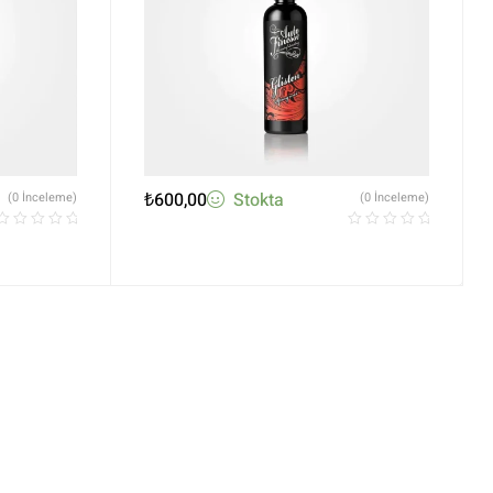
₺
600,00
Stokta
(0 İnceleme)
(0 İnceleme)