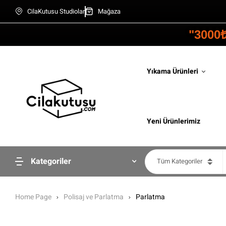
CilaKutusu Studiolar
Mağaza
"3000
Yıkama Ürünleri
Yeni Ürünlerimiz
Kategoriler
Tüm Kategoriler
Home Page
Polisaj ve Parlatma
Parlatma