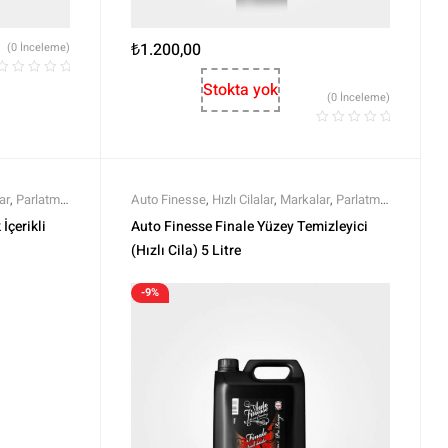
₺
1.200,00
(0 İnceleme)
Stokta yok
(0 İnceleme)
ar
,
Parlatma
,
Auto Finesse
,
Hızlı Cilalar
,
Markalar
,
Parlatma
,
Tüm Ürünler
Polisaj ve Parlatma
,
Tüm Ürünler
,
Tüm
İçerikli
Auto Finesse Finale Yüzey Temizleyici
Ürünler
,
Yıkama Ürünleri
(Hızlı Cila) 5 Litre
-9%