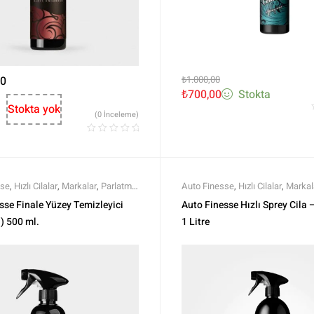
00
₺
1.000,00
₺
700,00
Stokta
Stokta yok
(0 İnceleme)
sse
,
Hızlı Cilalar
,
Markalar
,
Parlatma
,
Auto Finesse
,
Hızlı Cilalar
,
Markal
 Parlatma
,
Tüm Ürünler
,
Tüm
Polisaj ve Parlatma
,
Tüm Ürünler
,
sse Finale Yüzey Temizleyici
Auto Finesse Hızlı Sprey Cila 
kama Ürünleri
a) 500 ml.
1 Litre