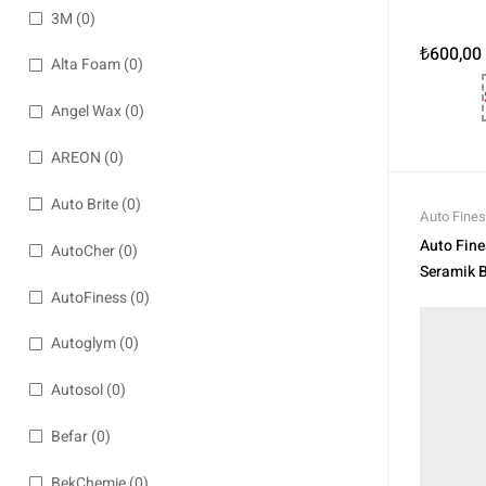
3M
(0)
₺
600,00
Alta Foam
(0)
Angel Wax
(0)
AREON
(0)
Auto Brite
(0)
Auto Fine
Polisaj ve
Auto Fin
AutoCher
(0)
Seramik B
AutoFiness
(0)
Autoglym
(0)
Autosol
(0)
Befar
(0)
BekChemie
(0)