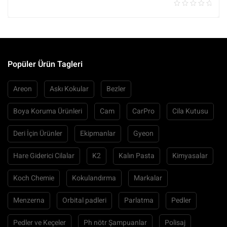
Popüler Ürün Tagleri
Areon
Askı Kokular
Bezler
Boya Koruma Ürünleri
Cam
CarPro
Cila Kutusu
Deri İçin Ürünler
Ekipmanlar
Gyeon
Hare Giderici Cilalar
K2
Kalın Pasta
Kimyasalar
Koch Chemie
Kokulandırma
Markalar
Menzerna
Orbital padleri
Parlatma
Pedler
Pedler ve Keçeler
Ph nötr Şampuanlar
Polisaj