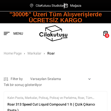
CilaKutusu Studiolar
Mağaza
"3000₺" Üzeri Tüm Alışverişlerde
ÜCRETSİZ KARGO
MENU
0
Home Page
Markalar
Roar
Filter by
Tek bir sonuç gösteriliyor
Kalın Pasta
,
Markalar
,
Polisaj
,
Polisaj ve Parlatma
,
Roar
,
Tüm
Ürünler
,
Tüm Ürünler
Roar 313 Speed Cut Liquid Compound 1 lt ( Çizik Çıkarıcı
Pasta )