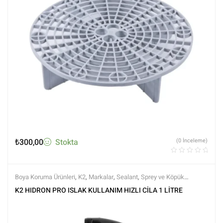
₺
300,00
Stokta
(0 İnceleme)
Boya Koruma Ürünleri
,
K2
,
Markalar
,
Sealant
,
Sprey ve Köpük
Ürünleri
,
Tüm Ürünler
,
Tüm Ürünler
K2 HIDRON PRO ISLAK KULLANIM HIZLI CİLA 1 LİTRE