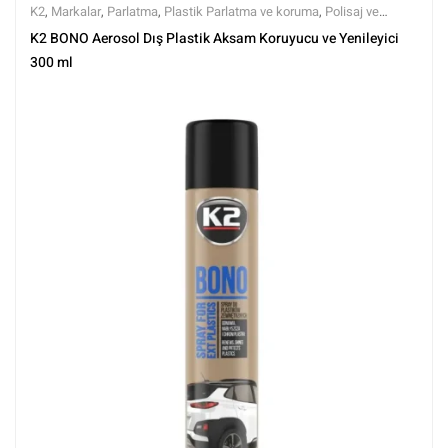
K2
,
Markalar
,
Parlatma
,
Plastik Parlatma ve koruma
,
Polisaj ve
Parlatma
,
Tüm Ürünler
,
Tüm Ürünler
K2 BONO Aerosol Dış Plastik Aksam Koruyucu ve Yenileyici
300 ml