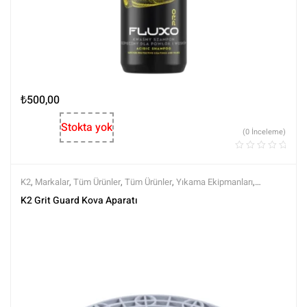
₺
500,00
Stokta yok
(0 İnceleme)
K2
,
Markalar
,
Tüm Ürünler
,
Tüm Ürünler
,
Yıkama Ekipmanları
,
Yıkama Ürünleri
K2 Grit Guard Kova Aparatı