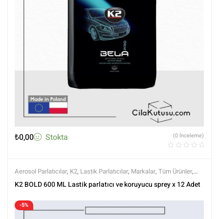
₺
0,00
Stokta
(0 İnceleme)
Aerosol Parlatıcılar
,
K2
,
Lastik Parlatıcılar
,
Markalar
,
Tüm Ürünler
,
Tüm Ürünler
,
Yıkama Ürünleri
K2 BOLD 600 ML Lastik parlatıcı ve koruyucu sprey x 12 Adet
-5%