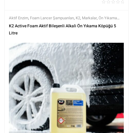
Aktif Enzim
,
Foam Lancer Şampuanları
,
K2
,
Markalar
,
Ön Yıkama
Şampuanları
,
Prewashlar
,
Şampuanlar
,
Tüm Ürünler
,
Tüm Ürünler
,
K2 Active Foam Aktif Bileşenli Alkali Ön Yıkama Köpüğü 5
Yıkama Ürünleri
Litre