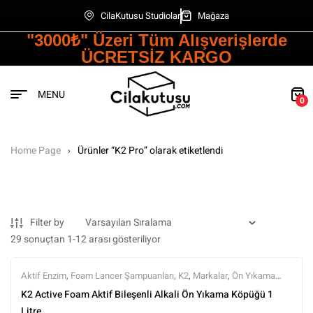
CilaKutusu Studiolar
Mağaza
"3000₺" Üzeri Tüm Alışverişlerde
ÜCRETSİZ KARGO
MENU
0
Home Page
Ürünler “K2 Pro” olarak etiketlendi
Filter by
29 sonuçtan 1-12 arası gösteriliyor
Aktif Enzim
,
Foam Lancer Şampuanları
,
K2
,
Markalar
,
Ön Yıkama
Şampuanları
,
Prewashlar
,
Şampuanlar
,
Tüm Ürünler
,
Tüm Ürünler
,
K2 Active Foam Aktif Bileşenli Alkali Ön Yıkama Köpüğü 1
Yıkama Ürünleri
Litre