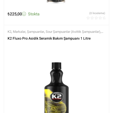
₺
225,00
Stokta
(0 İnceleme)
K2
,
Markalar
,
Şampuanlar
,
Sour Şampuanlar (Asittik Şampuanlar)
,
Tüm Ürünler
,
Tüm Ürünler
,
Yıkama Ürünleri
K2 Fluxo Pro Asidik Seramik Bakım Şampuanı 1 Litre