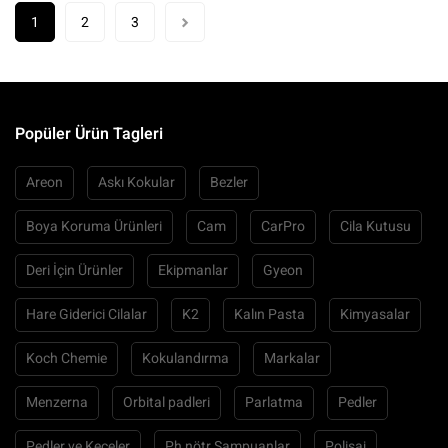
1
2
3
Popüler Ürün Tagleri
Areon
Askı Kokular
Bezler
Boya Koruma Ürünleri
Cam
CarPro
Cila Kutusu
Deri İçin Ürünler
Ekipmanlar
Gyeon
Hare Giderici Cilalar
K2
Kalın Pasta
Kimyasalar
Koch Chemie
Kokulandırma
Markalar
Menzerna
Orbital padleri
Parlatma
Pedler
Pedler ve Keçeler
Ph nötr Şampuanlar
Polisaj