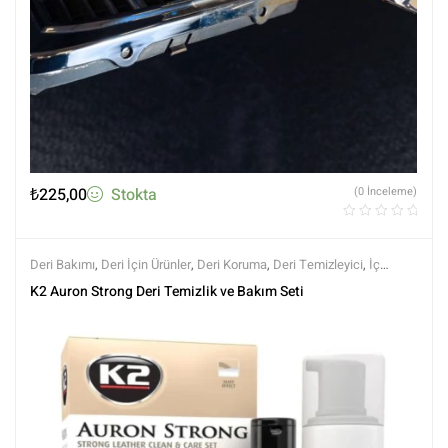
₺
225,00
Stokta
(0 İnceleme)
Deri Bakımı
,
Deri İçin Ürünler
,
Deri Koruma
,
Deri Temizleyici
,
İç
Temizlik ve Bakım
,
K2
,
Markalar
,
Tüm Ürünler
,
Tüm Ürünler
K2 Auron Strong Deri Temizlik ve Bakım Seti