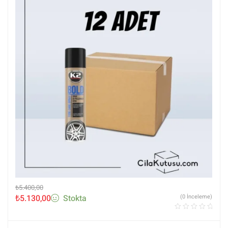
₺
5.400,00
₺
5.130,00
Stokta
(0 İnceleme)