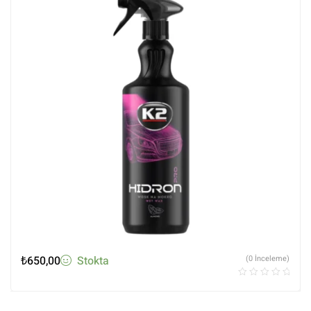
₺
650,00
Stokta
(0 İnceleme)