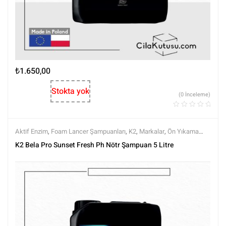
₺
1.650,00
Stokta yok
(0 İnceleme)
Aktif Enzim
,
Foam Lancer Şampuanları
,
K2
,
Markalar
,
Ön Yıkama
Şampuanları
,
Ph nötr Şampuanlar
,
Prewashlar
,
Şampuanlar
,
Tüm
K2 Bela Pro Sunset Fresh Ph Nötr Şampuan 5 Litre
Ürünler
,
Tüm Ürünler
,
Yıkama Ürünleri