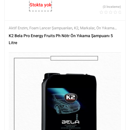
Stokta yok
(0 İnceleme)
Aktif Enzim
,
Foam Lancer Şampuanları
,
K2
,
Markalar
,
Ön Yıkama
Şampuanları
,
Ph nötr Şampuanlar
,
Prewashlar
,
Şampuanlar
,
Tüm
K2 Bela Pro Energy Fruits Ph Nötr Ön Yıkama Şampuanı 5
Ürünler
,
Tüm Ürünler
,
Yıkama Ürünleri
Litre