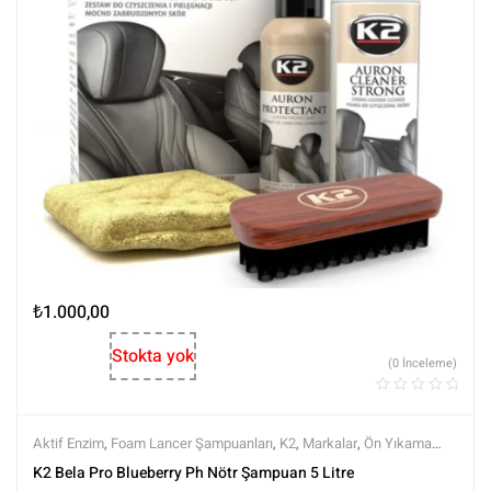
₺
1.000,00
Stokta yok
(0 İnceleme)
Aktif Enzim
,
Foam Lancer Şampuanları
,
K2
,
Markalar
,
Ön Yıkama
Şampuanları
,
Ph nötr Şampuanlar
,
Prewashlar
,
Şampuanlar
,
Tüm
K2 Bela Pro Blueberry Ph Nötr Şampuan 5 Litre