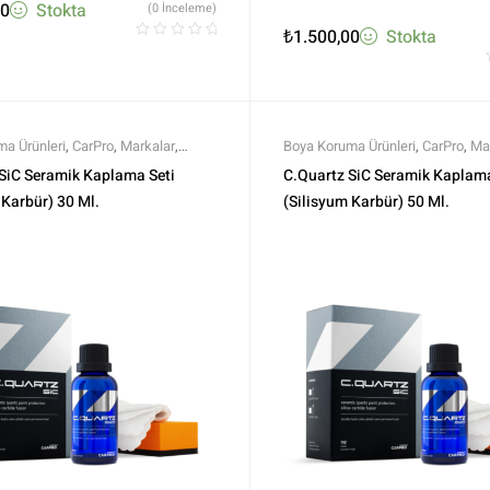
00
Stokta
(0 İnceleme)
₺
1.500,00
Stokta
a Ürünleri
,
CarPro
,
Markalar
,
Boya Koruma Ürünleri
,
CarPro
,
Ma
l Seramikler
,
Seramik Boya
Profesyonel Seramikler
,
Seramik
SiC Seramik Kaplama Seti
C.Quartz SiC Seramik Kaplama
üm Ürünler
,
Tüm Ürünler
Koruma
,
Tüm Ürünler
,
Tüm Ürünle
 Karbür) 30 Ml.
(Silisyum Karbür) 50 Ml.