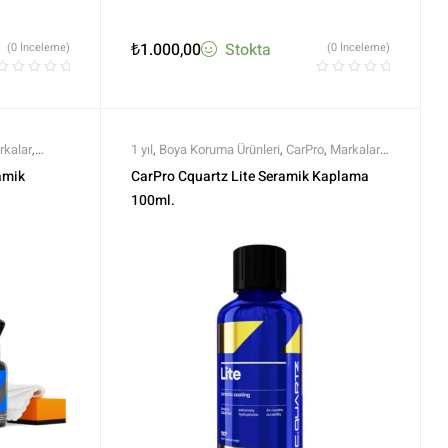
₺
1.000,00
Stokta
(0 İnceleme)
(0 İnceleme)
rkalar
,
1 yıl
,
Boya Koruma Ürünleri
,
CarPro
,
Markalar
,
 Boya
Ömür
,
Semi Profesyonel Seramikler
,
Seramik
amik
CarPro Cquartz Lite Seramik Kaplama
r
Boya Koruma
,
Tüm Ürünler
,
Tüm Ürünler
100ml.