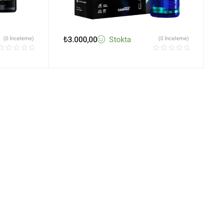
₺
3.000,00
Stokta
(0 İnceleme)
(0 İnceleme)