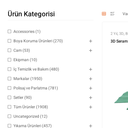
Ürün Kategorisi
Accessories
(1)
2 Yıl
,
3D
,
B
Ömür
,
Ser
Boya Koruma Ürünleri
(270)
3D Seram
Tüm Ürünl
Cam
(53)
Ekipman
(10)
İç Temizlik ve Bakım
(480)
Markalar
(1950)
Polisaj ve Parlatma
(781)
Setler
(90)
Tüm Ürünler
(1908)
Uncategorized
(12)
Yıkama Ürünleri
(457)