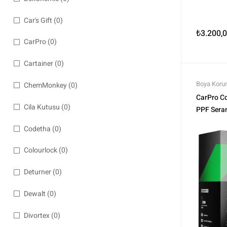
Car's Gift
(0)
₺
3.200,
CarPro
(0)
Cartainer
(0)
Boya Korum
ChemMonkey
(0)
Kaplama Ür
CarPro Cq
Cila Kutusu
(0)
PPF Sera
Codetha
(0)
Colourlock
(0)
Deturner
(0)
Dewalt
(0)
Divortex
(0)