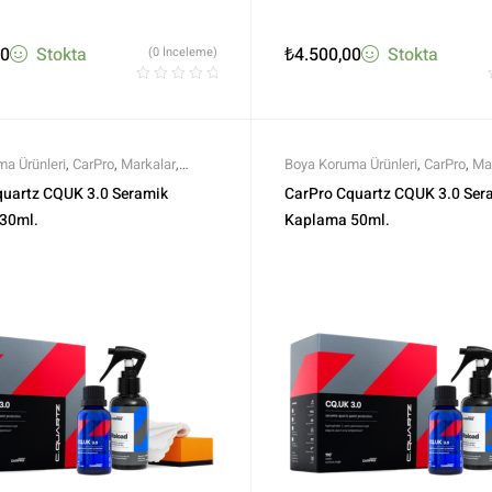
00
Stokta
₺
4.500,00
Stokta
(0 İnceleme)
a Ürünleri
,
CarPro
,
Markalar
,
Boya Koruma Ürünleri
,
CarPro
,
Ma
l Seramikler
,
Seramik Boya
Profesyonel Seramikler
,
Seramik
quartz CQUK 3.0 Seramik
CarPro Cquartz CQUK 3.0 Ser
üm Ürünler
,
Tüm Ürünler
Koruma
,
Tüm Ürünler
,
Tüm Ürünle
30ml.
Kaplama 50ml.