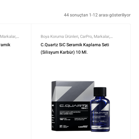
44 sonuçtan 1-12 arası gösteriliyor
Markalar
,
Boya Koruma Ürünleri
,
CarPro
,
Markalar
,
amikler
,
Tüm
Profesyonel Seramikler
,
Seramik Boya
eramik
C.Quartz SiC Seramik Kaplama Seti
Koruma
,
Tüm Ürünler
,
Tüm Ürünler
(Silisyum Karbür) 10 Ml.