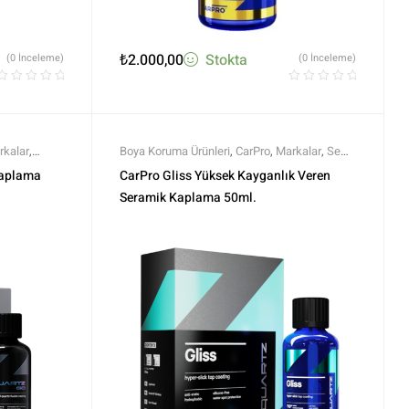
₺
2.000,00
Stokta
(0 İnceleme)
(0 İnceleme)
rkalar
,
Boya Koruma Ürünleri
,
CarPro
,
Markalar
,
Semi
 Boya
Profesyonel Seramikler
,
Seramik Boya
Kaplama
CarPro Gliss Yüksek Kayganlık Veren
r
Koruma
,
Tüm Ürünler
,
Tüm Ürünler
Seramik Kaplama 50ml.