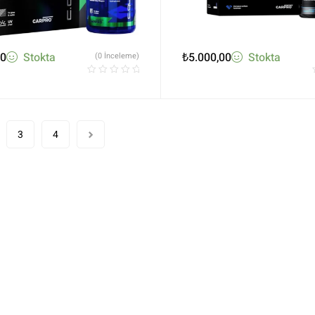
00
Stokta
₺
5.000,00
Stokta
(0 İnceleme)
3
4