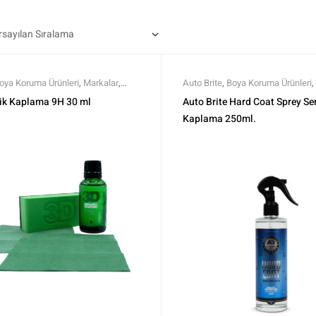
oya Koruma Ürünleri
,
Markalar
,
Auto Brite
,
Boya Koruma Ürünleri
,
amik Boya Koruma
,
Tüm Ürünler
,
Seramik Boya Koruma
,
Sprey Ser
ik Kaplama 9H 30 ml
Auto Brite Hard Coat Sprey S
er
Ürünler
,
Tüm Ürünler
Kaplama 250ml.