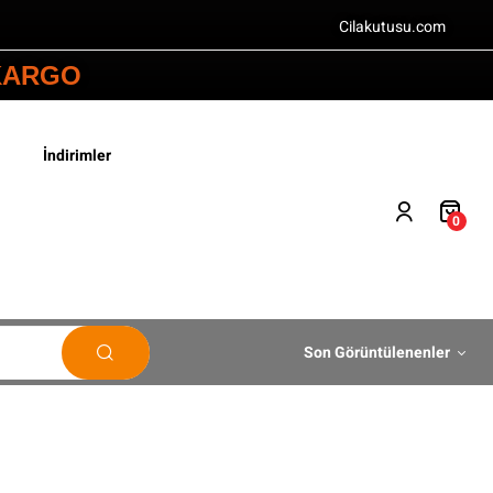
Cilakutusu.com
 KARGO
İndirimler
0
Son Görüntülenenler