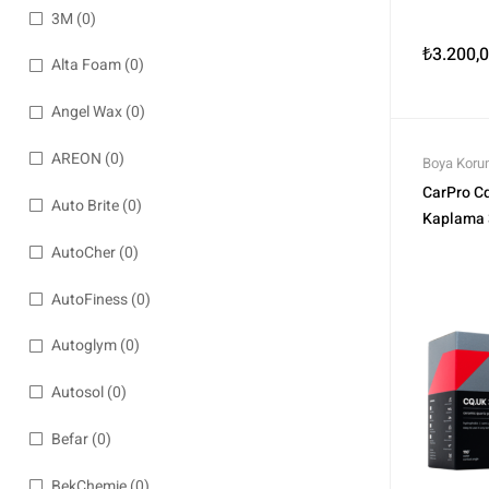
3M
(0)
₺
3.200,
Alta Foam
(0)
Angel Wax
(0)
AREON
(0)
Boya Korum
Profesyone
CarPro C
Auto Brite
(0)
Koruma
,
T
Kaplama 
AutoCher
(0)
AutoFiness
(0)
Autoglym
(0)
Autosol
(0)
Befar
(0)
BekChemie
(0)