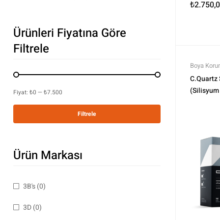
₺
2.750,
Ürünleri Fiyatına Göre
Filtrele
Boya Korum
Profesyone
C.Quartz 
Koruma
,
T
(Silisyum
Fiyat:
₺0
—
₺7.500
Filtrele
Ürün Markası
3B's
(0)
3D
(0)