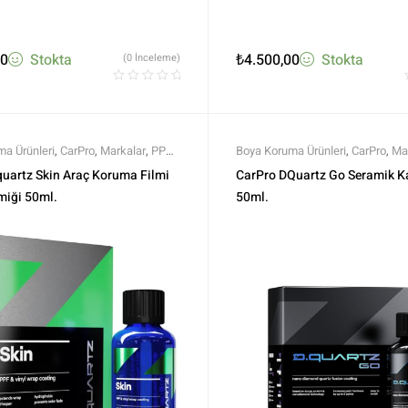
00
Stokta
₺
4.500,00
Stokta
(0 İnceleme)
a Ürünleri
,
CarPro
,
Markalar
,
PPF
Boya Koruma Ürünleri
,
CarPro
,
Ma
ünleri
,
Tüm Ürünler
,
Tüm Ürünler
Profesyonel Seramikler
,
Seramik
uartz Skin Araç Koruma Filmi
CarPro DQuartz Go Seramik 
Koruma
,
Tüm Ürünler
,
Tüm Ürünle
miği 50ml.
50ml.