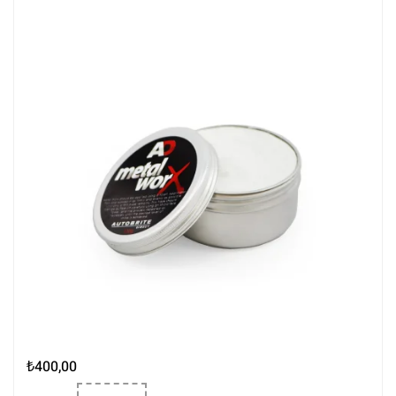
₺
400,00