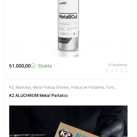
₺
1.000,00
Stokta
(0 İnceleme)
K2
,
Markalar
,
Metal Polisaj Ürünleri
,
Polisaj ve Parlatma
,
Tüm
Ürünler
,
Tüm Ürünler
K2 ALUCHROM Metal Parlatıcı