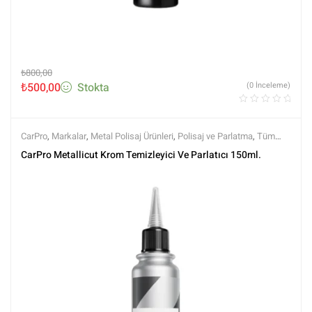
₺
800,00
₺
500,00
Stokta
(0 İnceleme)
CarPro
,
Markalar
,
Metal Polisaj Ürünleri
,
Polisaj ve Parlatma
,
Tüm
Ürünler
,
Tüm Ürünler
CarPro Metallicut Krom Temizleyici Ve Parlatıcı 150ml.