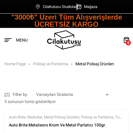
CilaKutusu Studiolar
Mağaza
"3000₺" Üzeri Tüm Alışverişlerde
ÜCRETSİZ KARGO
MENU
0
Home Page
Polisaj ve Parlatma
Metal Polisaj Ürünleri
Filter by
5 sonucun tümü gösteriliyor
Auto Brite
,
Markalar
,
Metal Polisaj Ürünleri
,
Polisaj ve Parlatma
,
Tüm
Ürünler
,
Tüm Ürünler
Auto Brite Metalworx Krom Ve Metal Parlatıcı 100gr.