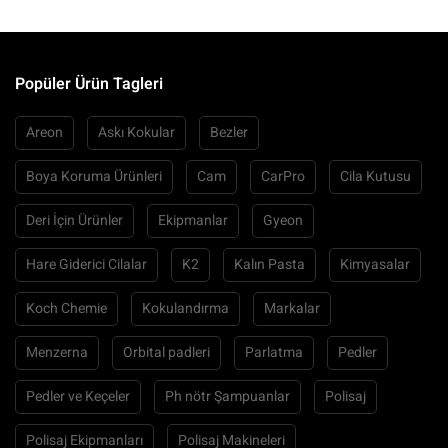
Popüler Ürün Tagleri
Areon
Askı Kokular
Bezler
Boya Koruma Ürünleri
Cam
CarPro
Cila Kutusu
Deri İçin Ürünler
Ekipmanlar
Gyeon
Hare Giderici Cilalar
K2
Kalın Pasta
Kimyasalar
Koch Chemie
Kokulandırma
Markalar
Menzerna
Orbital padleri
Parlatma
Pedler
Pedler ve Keçeler
Ph nötr Şampuanlar
Polisaj
Polisaj Ekipmanları
Polisaj Makineleri