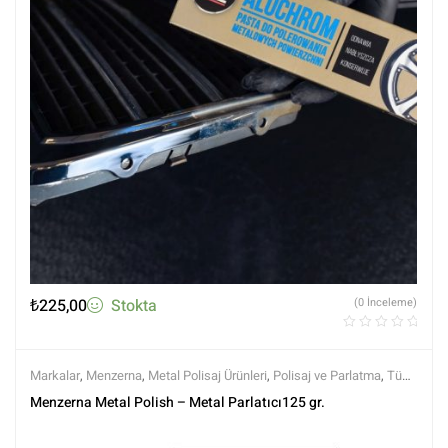
₺
225,00
Stokta
(0 İnceleme)
Markalar
,
Menzerna
,
Metal Polisaj Ürünleri
,
Polisaj ve Parlatma
,
Tüm
Ürünler
,
Tüm Ürünler
Menzerna Metal Polish – Metal Parlatıcı125 gr.