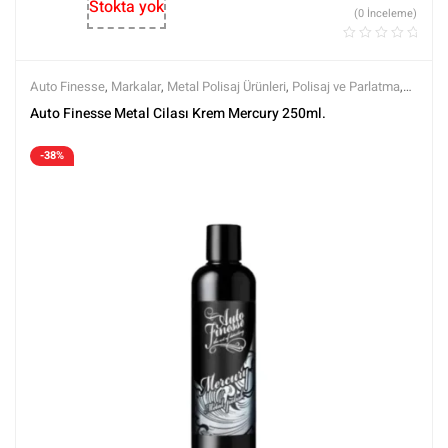
Stokta yok
(0 İnceleme)
Auto Finesse
,
Markalar
,
Metal Polisaj Ürünleri
,
Polisaj ve Parlatma
,
Tüm Ürünler
,
Tüm Ürünler
Auto Finesse Metal Cilası Krem Mercury 250ml.
-38%