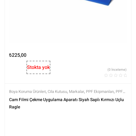
₺
225,00
Stokta yok
(0 İnceleme)
Boya Koruma Ürünleri
,
Cila Kutusu
,
Markalar
,
PPF Ekipmanları
,
PPF
Kaplama Ürünleri
,
Tüm Ürünler
,
Tüm Ürünler
Cam Filmi Çekme Uygulama Aparatı Siyah Saplı Kırmızı Uçlu
Ragle