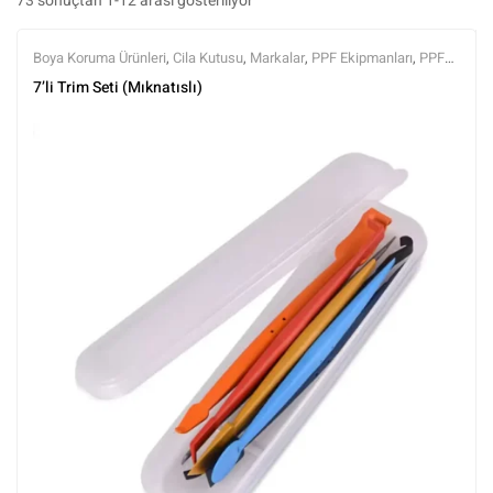
73 sonuçtan 1-12 arası gösteriliyor
Boya Koruma Ürünleri
,
Cila Kutusu
,
Markalar
,
PPF Ekipmanları
,
PPF
Kaplama Ürünleri
,
Tüm Ürünler
,
Tüm Ürünler
7’li Trim Seti (Mıknatıslı)