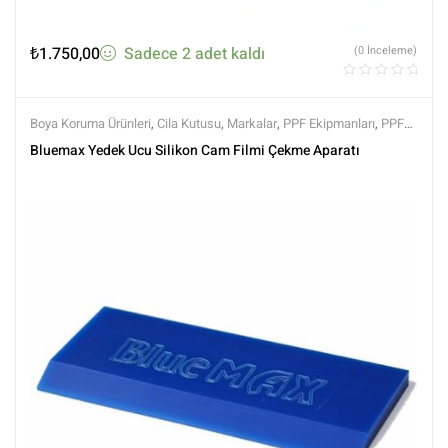
₺
1.750,00
Sadece 2 adet kaldı
(0 İnceleme)
Boya Koruma Ürünleri
,
Cila Kutusu
,
Markalar
,
PPF Ekipmanları
,
PPF
Kaplama Ürünleri
,
Tüm Ürünler
,
Tüm Ürünler
Bluemax Yedek Ucu Silikon Cam Filmi Çekme Aparatı