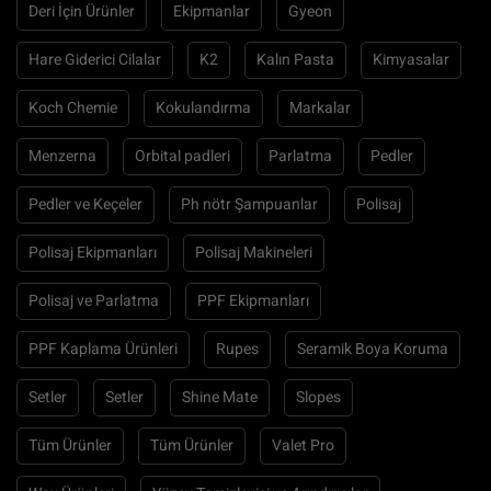
Deri İçin Ürünler
Ekipmanlar
Gyeon
Hare Giderici Cilalar
K2
Kalın Pasta
Kimyasalar
Koch Chemie
Kokulandırma
Markalar
Menzerna
Orbital padleri
Parlatma
Pedler
Pedler ve Keçeler
Ph nötr Şampuanlar
Polisaj
Polisaj Ekipmanları
Polisaj Makineleri
Polisaj ve Parlatma
PPF Ekipmanları
PPF Kaplama Ürünleri
Rupes
Seramik Boya Koruma
Setler
Setler
Shine Mate
Slopes
Tüm Ürünler
Tüm Ürünler
Valet Pro