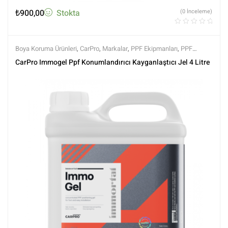
₺
900,00
Stokta
(0 İnceleme)
Boya Koruma Ürünleri
,
CarPro
,
Markalar
,
PPF Ekipmanları
,
PPF
Kaplama Ürünleri
,
Tüm Ürünler
,
Tüm Ürünler
CarPro Immogel Ppf Konumlandırıcı Kayganlaştıcı Jel 4 Litre