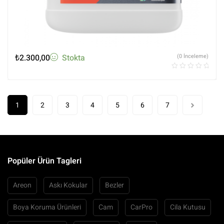
₺
2.300,00
Stokta
(0 İnceleme)
1
2
3
4
5
6
7
Popüler Ürün Tagleri
Areon
Askı Kokular
Bezler
Boya Koruma Ürünleri
Cam
CarPro
Cila Kutusu