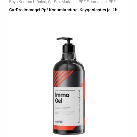
Boya Koruma Ürünleri
,
CarPro
,
Markalar
,
PPF Ekipmanları
,
PPF
Kaplama Ürünleri
,
Tüm Ürünler
,
Tüm Ürünler
CarPro Immogel Ppf Konumlandırıcı Kayganlaştıcı jel 1lt.