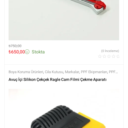
₺
750,00
₺
650,00
Stokta
(0 İnceleme)
Boya Koruma Ürünleri
,
Cila Kutusu
,
Markalar
,
PPF Ekipmanları
,
PPF
Kaplama Ürünleri
,
Tüm Ürünler
,
Tüm Ürünler
Avuç İçi Silikon Çekçek Ragle Cam Filmi Çekme Aparatı