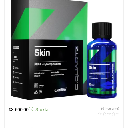
₺
3.600,00
Stokta
(0 İnceleme)