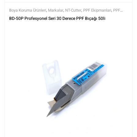
Boya Koruma Ürünleri
,
Markalar
,
NT-Cutter
,
PPF Ekipmanları
,
PPF
Kaplama Ürünleri
,
Tüm Ürünler
,
Tüm Ürünler
BD-50P Profesyonel Seri 30 Derece PPF Bıçağı 50li