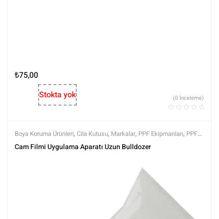
₺
75,00
Stokta yok
(0 İnceleme)
Boya Koruma Ürünleri
,
Cila Kutusu
,
Markalar
,
PPF Ekipmanları
,
PPF
Kaplama Ürünleri
,
Tüm Ürünler
,
Tüm Ürünler
Cam Filmi Uygulama Aparatı Uzun Bulldozer