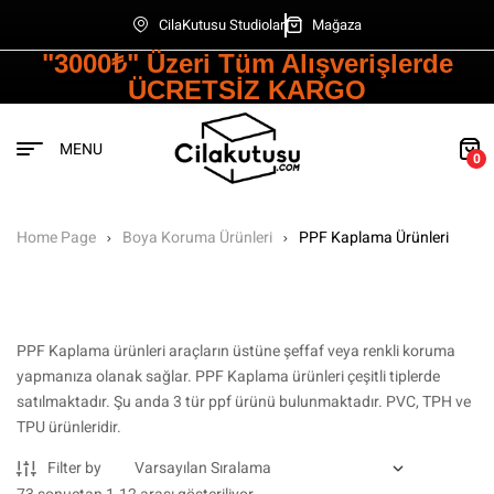
CilaKutusu Studiolar
Mağaza
"3000₺" Üzeri Tüm Alışverişlerde
ÜCRETSİZ KARGO
MENU
0
Home Page
Boya Koruma Ürünleri
PPF Kaplama Ürünleri
PPF Kaplama ürünleri araçların üstüne şeffaf veya renkli koruma
yapmanıza olanak sağlar. PPF Kaplama ürünleri çeşitli tiplerde
satılmaktadır. Şu anda 3 tür ppf ürünü bulunmaktadır. PVC, TPH ve
TPU ürünleridir.
Filter by