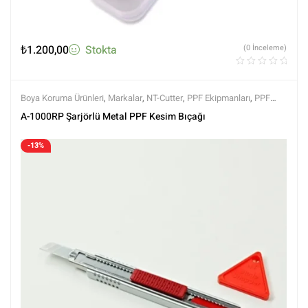
₺
1.200,00
Stokta
(0 İnceleme)
Boya Koruma Ürünleri
,
Markalar
,
NT-Cutter
,
PPF Ekipmanları
,
PPF
Kaplama Ürünleri
,
Tüm Ürünler
,
Tüm Ürünler
A-1000RP Şarjörlü Metal PPF Kesim Bıçağı
-13%