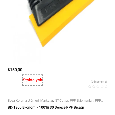
₺
150,00
Stokta yok
(0 İnceleme)
Boya Koruma Ürünleri
,
Markalar
,
NT-Cutter
,
PPF Ekipmanları
,
PPF
Kaplama Ürünleri
,
Tüm Ürünler
,
Tüm Ürünler
BD-1800 Ekonomik 100’lü 30 Derece PPF Bıçağı