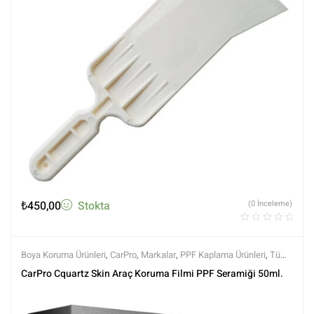
₺
450,00
Stokta
(0 İnceleme)
Boya Koruma Ürünleri
,
CarPro
,
Markalar
,
PPF Kaplama Ürünleri
,
Tüm
Ürünler
,
Tüm Ürünler
CarPro Cquartz Skin Araç Koruma Filmi PPF Seramiği 50ml.