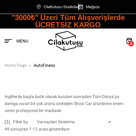
CilaKutusu Studiolar
Mağaza
"3000₺" Üzeri Tüm Alışverişlerde
ÜCRETSİZ KARGO
MENU
0
Home Page
AutoFiness
İngilterde başta butik olarak kurulan sonradan Tüm Dünya’ya
damga vuran bir çok ürünü üreteden Show Car ürünlerine önem
veren profesyonel bir markadır
Filter by
49 sonuçtan 1-12 arası gösteriliyor