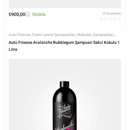
₺
900,00
Stokta
(0 İnceleme)
Auto Finesse
,
Foam Lancer Şampuanları
,
Markalar
,
Şampuanlar
,
Tüm Ürünler
,
Tüm Ürünler
,
Yıkama Ürünleri
Auto Finesse Avalanche Bubblegum Şampuan Sakız Kokulu 1
Litre