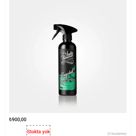
₺
900,00
Stokta yok
(0 İnceleme)