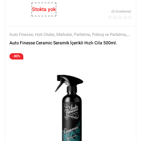
Stokta yok
(0 İnceleme)
Auto Finesse
,
Hızlı Cilalar
,
Markalar
,
Parlatma
,
Polisaj ve Parlatma
,
Tüm Ürünler
,
Tüm Ürünler
Auto Finesse Ceramic Seramik İçerikli Hızlı Cila 500ml.
-30%