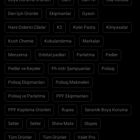
Deri İçin Ürünler
Ekipmanlar
Gyeon
Hare Giderici Cilalar
K2
Kalın Pasta
Kimyasalar
Koch Chemie
Kokulandırma
Markalar
Menzerna
Orbital padleri
Parlatma
Pedler
Pedler ve Keçeler
Ph nötr Şampuanlar
Polisaj
Polisaj Ekipmanları
Polisaj Makineleri
Polisaj ve Parlatma
PPF Ekipmanları
PPF Kaplama Ürünleri
Rupes
Seramik Boya Koruma
Setler
Setler
Shine Mate
Slopes
Tüm Ürünler
Tüm Ürünler
Valet Pro