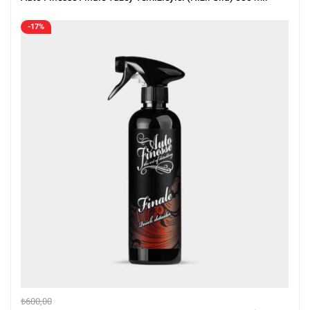
-17%
₺
600,00