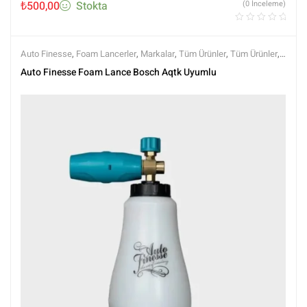
₺
500,00
Stokta
(0 İnceleme)
Auto Finesse
,
Foam Lancerler
,
Markalar
,
Tüm Ürünler
,
Tüm Ürünler
,
Yıkama Ekipmanları
,
Yıkama Ürünleri
Auto Finesse Foam Lance Bosch Aqtk Uyumlu