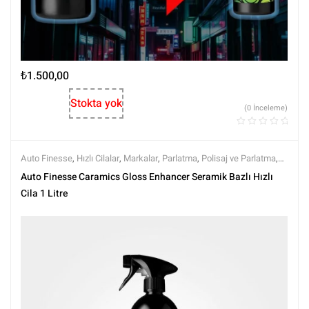
₺
1.500,00
Stokta yok
(0 İnceleme)
Auto Finesse
,
Hızlı Cilalar
,
Markalar
,
Parlatma
,
Polisaj ve Parlatma
,
Tüm Ürünler
,
Tüm Ürünler
Auto Finesse Caramics Gloss Enhancer Seramik Bazlı Hızlı
Cila 1 Litre