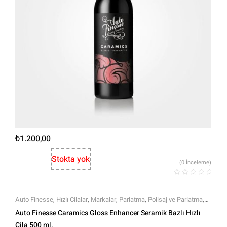
₺
1.200,00
Stokta yok
(0 İnceleme)
Auto Finesse
,
Hızlı Cilalar
,
Markalar
,
Parlatma
,
Polisaj ve Parlatma
,
Tüm Ürünler
,
Tüm Ürünler
Auto Finesse Caramics Gloss Enhancer Seramik Bazlı Hızlı
Cila 500 ml.