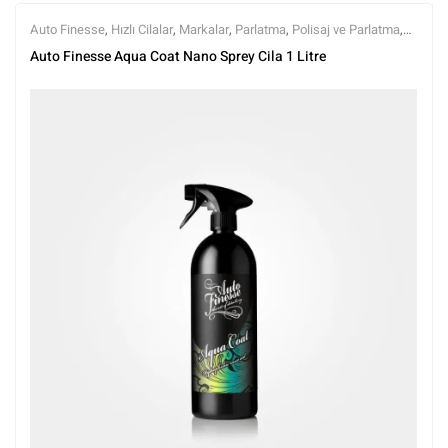
Auto Finesse
,
Hızlı Cilalar
,
Markalar
,
Parlatma
,
Polisaj ve Parlatma
,
Tüm Ürünler
,
Tüm Ürünler
Auto Finesse Aqua Coat Nano Sprey Cila 1 Litre