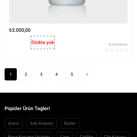
₺
3.000,00
Stokta yok
(0 İnceleme)
1
2
3
4
5
Popüler Ürün Tagleri
Areon
Askı Kokular
Bezler
Boya Koruma Ürünleri
Cam
CarPro
Cila Kutusu