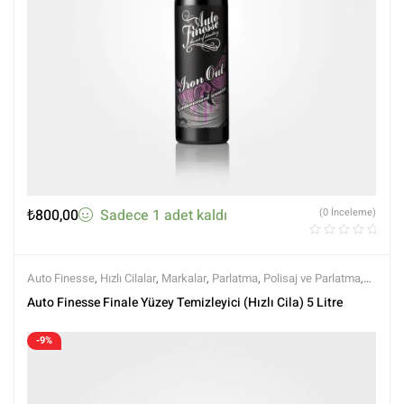
₺
800,00
Sadece 1 adet kaldı
(0 İnceleme)
Auto Finesse
,
Hızlı Cilalar
,
Markalar
,
Parlatma
,
Polisaj ve Parlatma
,
Tüm Ürünler
,
Tüm Ürünler
,
Yıkama Ürünleri
Auto Finesse Finale Yüzey Temizleyici (Hızlı Cila) 5 Litre
-9%