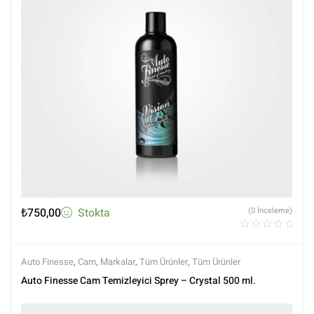
₺
750,00
Stokta
(0 İnceleme)
Auto Finesse
,
Cam
,
Markalar
,
Tüm Ürünler
,
Tüm Ürünler
Auto Finesse Cam Temizleyici Sprey – Crystal 500 ml.