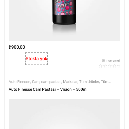
₺
900,00
Stokta yok
(0 İnceleme)
Auto Finesse
,
Cam
,
cam pastası
,
Markalar
,
Tüm Ürünler
,
Tüm
Ürünler
Auto Finesse Cam Pastası – Vision – 500ml