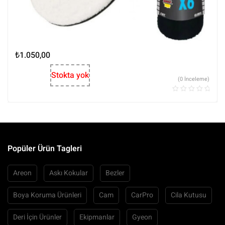
₺
1.050,00
Stokta yok
(0 İnceleme)
Popüler Ürün Tagleri
Areon
Askı Kokular
Bezler
Boya Koruma Ürünleri
Cam
CarPro
Cila Kutusu
Deri İçin Ürünler
Ekipmanlar
Gyeon