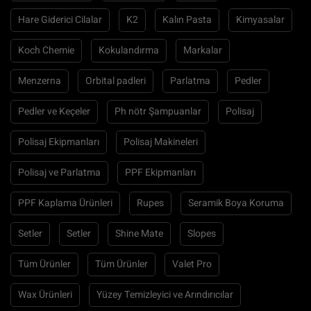
Hare Giderici Cilalar
K2
Kalın Pasta
Kimyasalar
Koch Chemie
Kokulandırma
Markalar
Menzerna
Orbital padleri
Parlatma
Pedler
Pedler ve Keçeler
Ph nötr Şampuanlar
Polisaj
Polisaj Ekipmanları
Polisaj Makineleri
Polisaj ve Parlatma
PPF Ekipmanları
PPF Kaplama Ürünleri
Rupes
Seramik Boya Koruma
Setler
Setler
Shine Mate
Slopes
Tüm Ürünler
Tüm Ürünler
Valet Pro
Wax Ürünleri
Yüzey Temizleyici ve Arındırıcılar