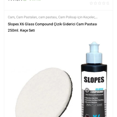
Cam
,
Cam Pastaları
,
cam pastası
,
Cam Polisajı için Keçeler
,
Flexipad
,
Keçeler
,
Markalar
,
Pedler ve Keçeler
,
Polisaj
,
Polisaj ve
Slopes X6 Glass Compound Çizik Giderici Cam Pastası
Parlatma
,
Slopes
,
Tüm Ürünler
,
Tüm Ürünler
250ml. Keçe Seti