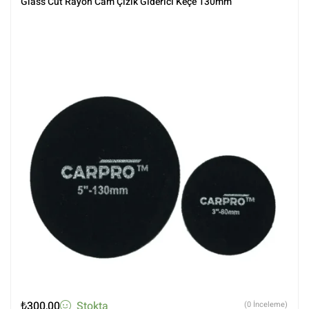
Glass Cut Rayon Cam Çizik Giderici Keçe 130mm
₺
300,00
Stokta
(0 İnceleme)