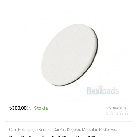
₺
300,00
Stokta
(0 İnceleme)
Cam Polisajı için Keçeler
,
CarPro
,
Keçeler
,
Markalar
,
Pedler ve
Keçeler
,
Polisaj
,
Polisaj ve Parlatma
,
Tüm Ürünler
,
Tüm Ürünler