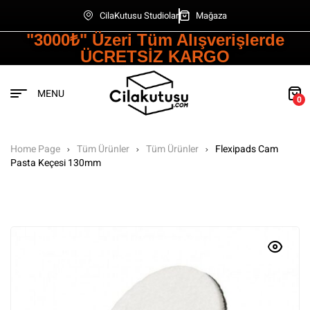
CilaKutusu Studiolar
Mağaza
"3000₺" Üzeri Tüm Alışverişlerde
ÜCRETSİZ KARGO
MENU
0
Home Page
Tüm Ürünler
Tüm Ürünler
Flexipads Cam
Pasta Keçesi 130mm