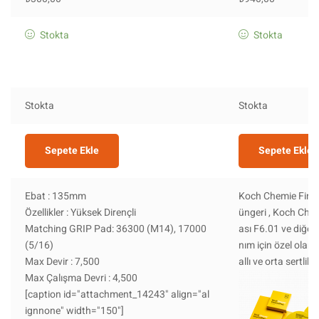
Stokta
Stokta
Stokta
Stokta
Sepete Ekle
Sepete Ekle
Ebat : 135mm
Koch Chemie Fine
Özellikler : Yüksek Dirençli
üngeri , Koch Che
Matching GRIP Pad: 36300 (M14), 17000
ası F6.01 ve diğer 
(5/16)
nım için özel olara
Max Devir : 7,500
allı ve orta sertlikt
Max Çalışma Devri : 4,500
[caption id="attachment_14243" align="al
ignnone" width="150"]