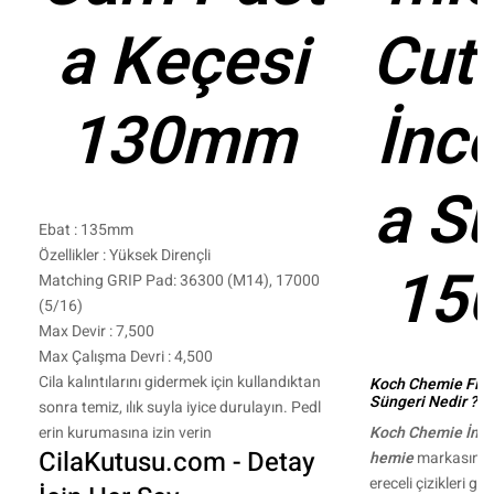
a Keçesi
Cut
130mm
İnc
a S
Ebat : 135mm
Özellikler : Yüksek Dirençli
15
Matching GRIP Pad: 36300 (M14), 17000
(5/16)
Max Devir : 7,500
Max Çalışma Devri : 4,500
Cila kalıntılarını gidermek için kullandıktan
Koch Chemie Fine
Süngeri Nedir ?
sonra temiz, ılık suyla iyice durulayın.
Pedl
Koch Chemie İnce
erin kurumasına izin verin
CilaKutusu.com - Detay
hemie
markasının
ereceli çizikleri g