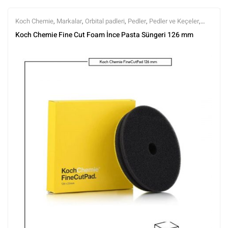
Koch Chemie
,
Markalar
,
Orbital padleri
,
Pedler
,
Pedler ve Keçeler
,
Polisaj
,
Polisaj ve Parlatma
,
Tüm Ürünler
,
Tüm Ürünler
Koch Chemie Fine Cut Foam İnce Pasta Süngeri 126 mm