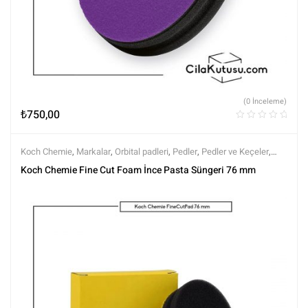
(0 İnceleme)
₺
750,00
Koch Chemie
,
Markalar
,
Orbital padleri
,
Pedler
,
Pedler ve Keçeler
,
Polisaj
,
Polisaj ve Parlatma
,
Tüm Ürünler
,
Tüm Ürünler
Koch Chemie Fine Cut Foam İnce Pasta Süngeri 76 mm