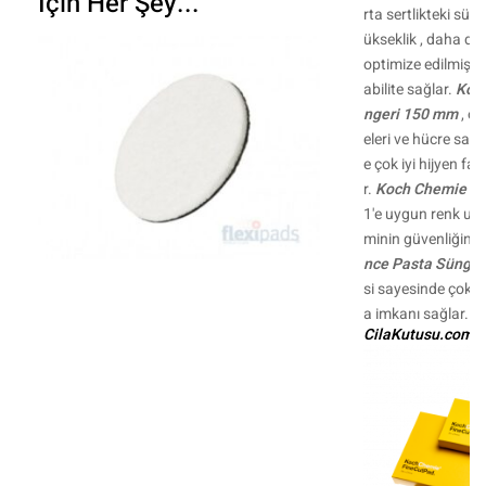
İçin Her Şey...
rta sertlikteki sün
ükseklik , daha dü
optimize edilmiş 
abilite sağlar.
Koch
ngeri 150 mm
, op
eleri ve hücre sayıs
e çok iyi hijyen fa
r.
Koch Chemie İnc
1'e uygun renk uyu
minin güvenliğini 
nce Pasta Sünger
si sayesinde çok 
a imkanı sağlar.
CilaKutusu.com - 