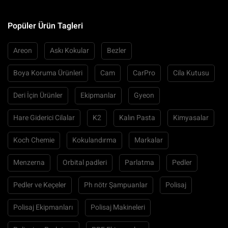
Popüler Ürün Tagleri
Areon
Askı Kokular
Bezler
Boya Koruma Ürünleri
Cam
CarPro
Cila Kutusu
Deri İçin Ürünler
Ekipmanlar
Gyeon
Hare Giderici Cilalar
K2
Kalın Pasta
Kimyasalar
Koch Chemie
Kokulandırma
Markalar
Menzerna
Orbital padleri
Parlatma
Pedler
Pedler ve Keçeler
Ph nötr Şampuanlar
Polisaj
Polisaj Ekipmanları
Polisaj Makineleri