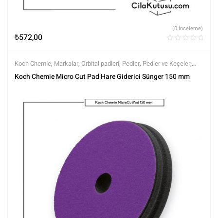
(0 İnceleme)
₺
572,00
Koch Chemie
,
Markalar
,
Orbital padleri
,
Pedler
,
Pedler ve Keçeler
,
Polisaj
,
Polisaj ve Parlatma
,
Tüm Ürünler
,
Tüm Ürünler
Koch Chemie Micro Cut Pad Hare Giderici Sünger 150 mm