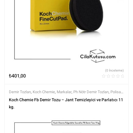
(0 İnceleme)
₺
401,00
Demir Tozları
,
Koch Chemie
,
Markalar
,
Ph Nötr Demir Tozları
,
Polisaj
ve Parlatma
,
Tüm Ürünler
,
Tüm Ürünler
,
Yüzey Temizleyici ve
Koch Chemie Fb Demir Tozu – Jant Temizleyici ve Parlatıcı 11
Arındırıcılar
kg.