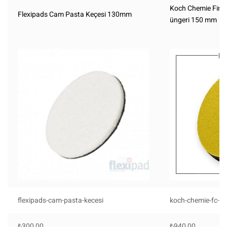
Koch Chemie Fine
Flexipads Cam Pasta Keçesi 130mm
üngeri 150 mm
flexipads-cam-pasta-kecesi
koch-chemie-fc-1
₺
300,00
₺
940,00