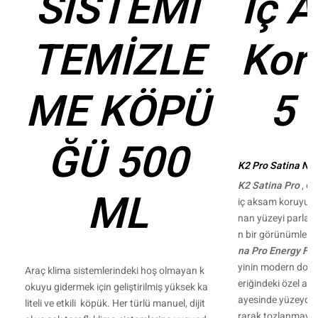
SİSTEMİ
İç 
TEMİZLE
Kor
ME KÖPÜ
5 
ĞÜ 500
K2 Pro Satina Ned
K2 Satina Pro
, en
ML
iç aksam koruyucu
nan yüzeyi parlat
n bir görünümle ko
na Pro Energy Fru
yinin modern doğ
Araç klima sistemlerindeki hoş olmayan k
eriğindeki özel ant
okuyu gidermek için geliştirilmiş yüksek ka
ayesinde yüzeyde a
liteli ve etkili köpük. Her türlü manuel, dijit
rarak tozlanmayı ve