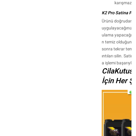
karışmaz.
K2 Pro Satina Pro 
Ürünü doğrudan mi
uygulayacağınız b
ulama yapacağını
n temiz olduğuna 
sonra tekrar temiz 
ıntıları silin. Satin
a işlemi başarıyla
CilaKutus
İçin Her Şe