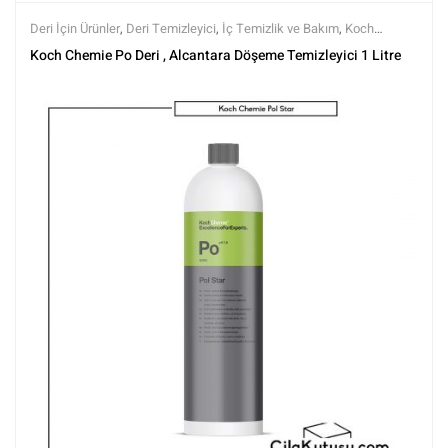
Deri İçin Ürünler
,
Deri Temizleyici
,
İç Temizlik ve Bakım
,
Koch
Chemie
,
Markalar
,
Tüm Ürünler
,
Tüm Ürünler
Koch Chemie Po Deri , Alcantara Döşeme Temizleyici 1 Litre