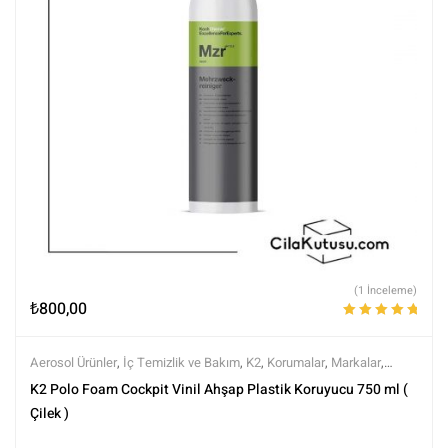
(1 İnceleme)
₺
800,00
5 üzerinden
5.00
oy aldı
Aerosol Ürünler
,
İç Temizlik ve Bakım
,
K2
,
Korumalar
,
Markalar
,
Parlatıcılar
,
Tüm Ürünler
,
Tüm Ürünler
K2 Polo Foam Cockpit Vinil Ahşap Plastik Koruyucu 750 ml (
Çilek )