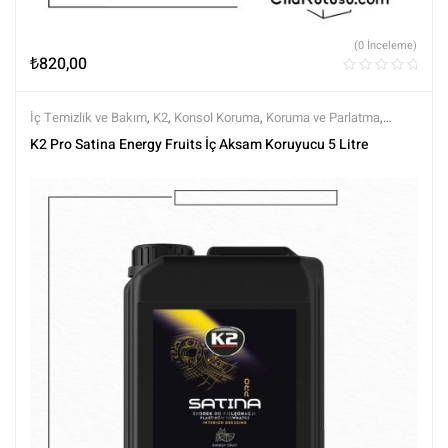
(0 İnceleme)
₺
820,00
İç Temizlik ve Bakım
,
K2
,
Konsol Koruma
,
Koruma ve Parlatma
,
Markalar
,
Tüm Ürünler
,
Tüm Ürünler
,
Yarı Mat (Doğal Görünüm)
K2 Pro Satina Energy Fruits İç Aksam Koruyucu 5 Litre