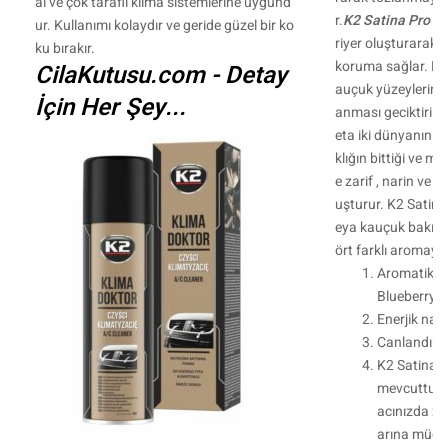
al ve çok taraflı klima sistemlerine uygund
r.
K2 Satina Pro
, 
ur. Kullanımı kolaydır ve geride güzel bir ko
riyer oluşturarak 
ku bırakır.
koruma sağlar. Bu 
CilaKutusu.com - Detay
auçuk yüzeylerin UV
İçin Her Şey...
anması geciktirilm
eta iki dünyanın na
klığın bittiği ve m
e zarif , narin ve 
uşturur. K2 Satina ,
eya kauçuk bakım i
ört farklı aromaya 
Aromatik y
Blueberry)
Enerjik nar
Canlandırıc
K2 Satina P
mevcuttur.
acınızda za
arına müda