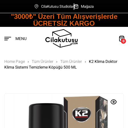
CilaKutusu Studiolar
Mağaza
"3000₺" Üzeri Tüm Alışverişlerde
ÜCRETSİZ KARGO
MENU
0
Home Page
Tüm Ürünler
Tüm Ürünler
K2 Klima Doktor
Klima Sistemi Temizleme Köpüğü 500 ML