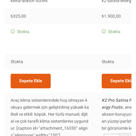
klima-doktor-500ml
k2-satina-energy-f
₺
325,00
₺
1.900,00
Stokta
Stokta
Stokta
Stokta
Sepete Ekle
Sepete Ekle
Araç klima sistemlerindeki hoş olmayan k
K2 Pro Satina Pr
okuyu gidermek için geliştirilmiş yüksek ka
ergy Fruits
, enerj
liteli ve etkili köpük. Her türlü manuel, dijit
aksam koruyucudur
al ve çok taraflı klima sistemlerine uygund
an yüzeyi parlatm
ur. [caption id="attachment_16330" align
bir görünümle koru
="alignnone" width="150"]