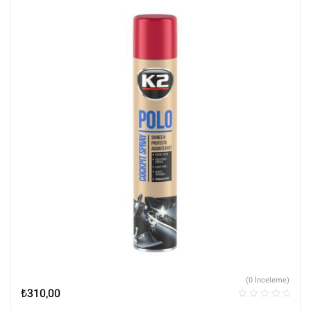
(0 İnceleme)
₺
310,00