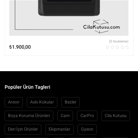
(0 İnceleme)
₺
1.900,00
Popüler Ürün Tagleri
Areon
Askı Kokular
Bezler
Boya Koruma Ürünleri
Cam
CarPro
Cila Kutusu
Deri İçin Ürünler
Ekipmanlar
Gyeon