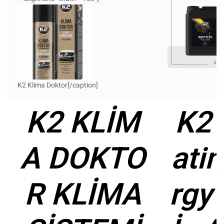
K2 Klima Doktor[/caption]
K2 KLİM
K2 
A DOKTO
ati
R KLİMA
rgy 