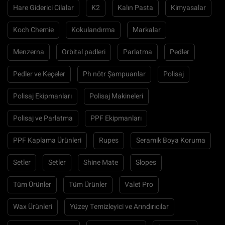
Hare Giderici Cilalar
K2
Kalın Pasta
Kimyasalar
Koch Chemie
Kokulandırma
Markalar
Menzerna
Orbital padleri
Parlatma
Pedler
Pedler ve Keçeler
Ph nötr Şampuanlar
Polisaj
Polisaj Ekipmanları
Polisaj Makineleri
Polisaj ve Parlatma
PPF Ekipmanları
PPF Kaplama Ürünleri
Rupes
Seramik Boya Koruma
Setler
Setler
Shine Mate
Slopes
Tüm Ürünler
Tüm Ürünler
Valet Pro
Wax Ürünleri
Yüzey Temizleyici ve Arındırıcılar