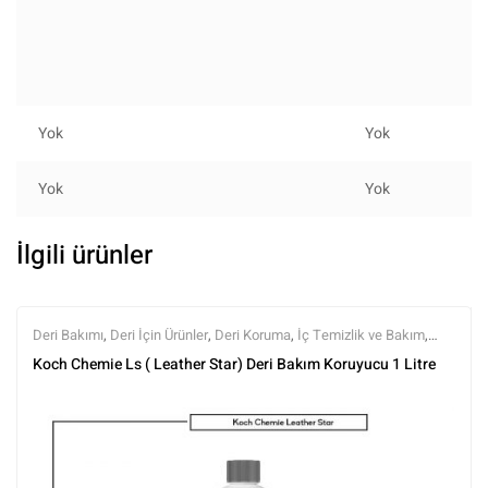
Yok
Yok
Yok
Yok
İlgili ürünler
Deri Bakımı
,
Deri İçin Ürünler
,
Deri Koruma
,
İç Temizlik ve Bakım
,
Koch Chemie
,
Markalar
,
Tüm Ürünler
,
Tüm Ürünler
Koch Chemie Ls ( Leather Star) Deri Bakım Koruyucu 1 Litre