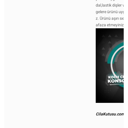
dal,lastik dişler ve
gelere ürünü uygu
z. Ürünü aşırı sıc
afaza etmeyiniz.
CilaKutusu.com - 