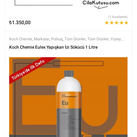
(1 İnceleme)
₺
1.350,00
5 üzerinden
5.00
oy aldı
Koch Chemie
,
Markalar
,
Polisaj
,
Tüm Ürünler
,
Tüm Ürünler
,
Yüzey
Arındırıcılar
,
Yüzey Temizleyici ve Arındırıcılar
,
Yüzey Temizleyiciler
Koch Chemie Eulex Yapışkan İzi Sökücü 1 Litre