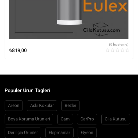
(0 İnceleme)
₺
819,00
Popüler Ürün Tagleri
Areon
Askı Kokular
Bezler
Boya Koruma Ürünleri
Cam
CarPro
Cila Kutusu
Deri İçin Ürünler
Ekipmanlar
Gyeon