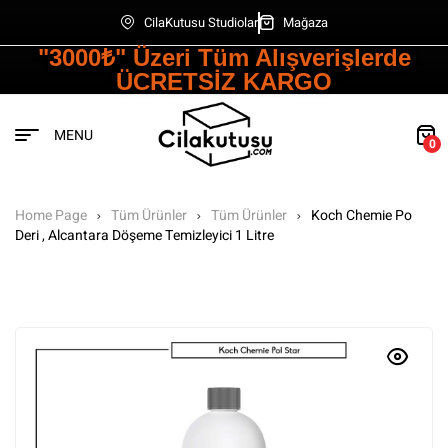
CilaKutusu Studiolar
Mağaza
"3000₺" Üzeri Tüm Alışverişlerde
ÜCRETSİZ KARGO
MENU
0
Home Page
Tüm Ürünler
Tüm Ürünler
Koch Chemie Po
Deri , Alcantara Döşeme Temizleyici 1 Litre