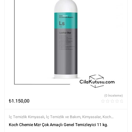
(0 İnceleme)
₺
1.150,00
İç Temizlik Kimyasalı
,
İç Temizlik ve Bakım
,
Kimyasalar
,
Koch
Chemie
,
Markalar
,
Tüm Ürünler
,
Tüm Ürünler
Koch Chemie Mzr Çok Amaçlı Genel Temizleyici 11 kg.