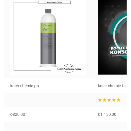
koch-chemie-po
koch-chemie-ts
5 üzerinden
5.0
0
oy aldı
₺
820,00
₺
1.150,00