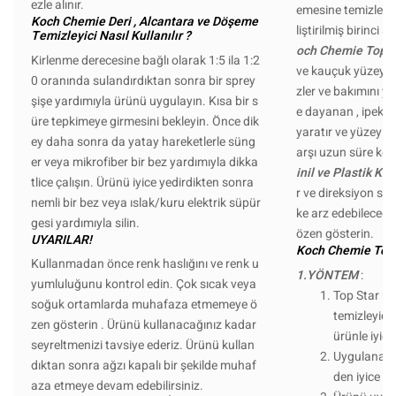
ezle alınır.
emesine temizlenme
Koch Chemie Deri , Alcantara ve Döşeme
liştirilmiş birinci 
Temizleyici Nasıl Kullanılır ?
och Chemie Top S
Kirlenme derecesine bağlı olarak 1:5 ila 1:2
ve kauçuk yüzeyleri
0 oranında sulandırdıktan sonra bir sprey
zler ve bakımını y
şişe yardımıyla ürünü uygulayın. Kısa bir s
e dayanan , ipeksi 
üre tepkimeye girmesini bekleyin. Önce dik
yaratır ve yüzeyi ye
ey daha sonra da yatay hareketlerle süng
arşı uzun süre kor
er veya mikrofiber bir bez yardımıyla dikka
inil ve Plastik Ko
tlice çalışın. Ürünü iyice yedirdikten sonra
r ve direksiyon sim
nemli bir bez veya ıslak/kuru elektrik süpür
ke arz edebileceğ
gesi yardımıyla silin.
özen gösterin.
UYARILAR!
Koch Chemie Top S
Kullanmadan önce renk haslığını ve renk u
1.YÖNTEM
:
yumluluğunu kontrol edin. Çok sıcak veya
Top Star uy
soğuk ortamlarda muhafaza etmemeye ö
temizleyici 
zen gösterin . Ürünü kullanacağınız kadar
ürünle iyice
seyreltmenizi tavsiye ederiz. Ürünü kullan
Uygulanaca
dıktan sonra ağzı kapalı bir şekilde muhaf
den iyice ar
aza etmeye devam edebilirsiniz.