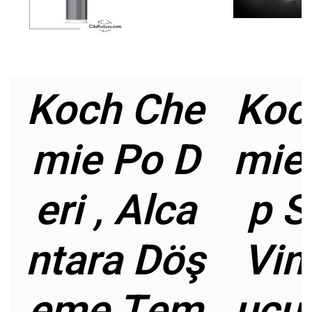
Koch Che
Koc
mie Po D
mie
eri , Alca
p S
ntara Döş
Vini
eme Tem
uçuk