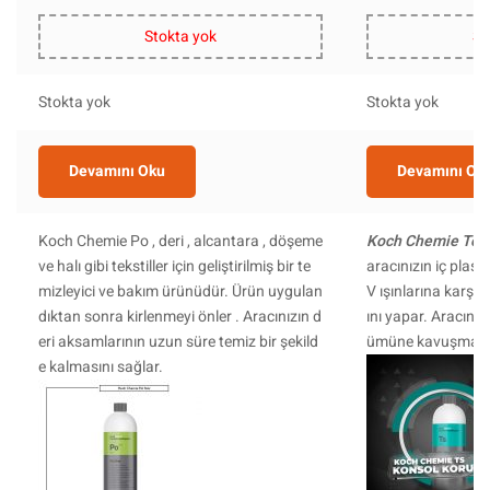
Stokta yok
St
Stokta yok
Stokta yok
Devamını Oku
Devamını Ok
Koch Chemie Po , deri , alcantara , döşeme
Koch Chemie Top 
ve halı gibi tekstiller için geliştirilmiş bir te
aracınızın iç plast
mizleyici ve bakım ürünüdür. Ürün uygulan
V ışınlarına karşı
dıktan sonra kirlenmeyi önler . Aracınızın d
ını yapar. Aracınız
eri aksamlarının uzun süre temiz bir şekild
ümüne kavuşmasın
e kalmasını sağlar.