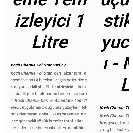
izleyici 1
sti
Litre
yuc
ı - 
Koch Chemie Pol Star Nedir ?
Koch Chemie Pol Star
, deri , alcantara , d
L
öşeme ve halı gibi tekstiller için geliştirilmiş
koruyucu etkili ph nötr temizleyicidir. Arka
sında filigran bırakmadan temizler ve koru
r.
Koch Chemie Deri ve Alcantara Temizl
eyici
, uygulamış olduğunuz yüzeylerin tek
Koch Chemie Top 
rar kirlenmesini önler . Su izi bırakmaz. Kir
Koch Chemie Top S
ince gözenekli köpük lameller tarafından li
Koruyucu
, torpid
flerin derinliklerinden çıkarılır ve nemli bir b
vb. gibi plastik ve