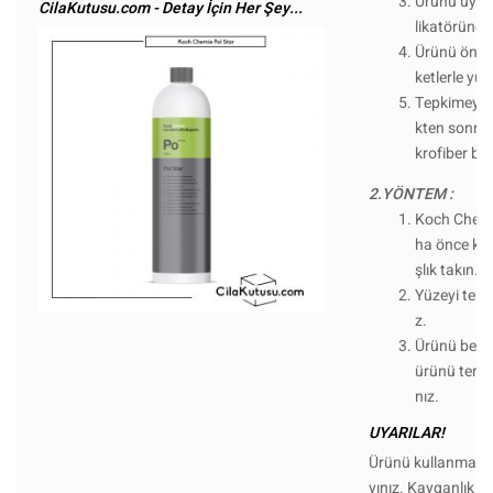
Ürünü uygu
CilaKutusu.com - Detay İçin Her Şey...
likatörüne 
Ürünü önce
ketlerle yü
Tepkimeye g
kten sonra 
krofiber be
2.YÖNTEM :
Koch Chemie
ha önce kul
şlık takın.
Yüzeyi temi
z.
Ürünü bezle
ürünü temiz 
nız.
UYARILAR!
Ürünü kullanmada
yınız. Kayganlık 