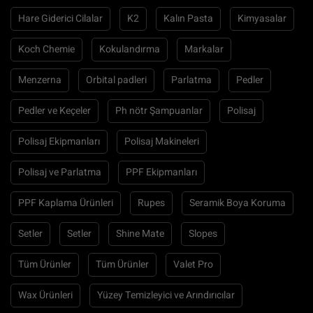
Hare Giderici Cilalar
K2
Kalın Pasta
Kimyasalar
Koch Chemie
Kokulandırma
Markalar
Menzerna
Orbital padleri
Parlatma
Pedler
Pedler ve Keçeler
Ph nötr Şampuanlar
Polisaj
Polisaj Ekipmanları
Polisaj Makineleri
Polisaj ve Parlatma
PPF Ekipmanları
PPF Kaplama Ürünleri
Rupes
Seramik Boya Koruma
Setler
Setler
Shine Mate
Slopes
Tüm Ürünler
Tüm Ürünler
Valet Pro
Wax Ürünleri
Yüzey Temizleyici ve Arındırıcılar