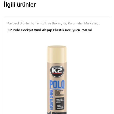
İlgili ürünler
Aerosol Ürünler
,
İç Temizlik ve Bakım
,
K2
,
Korumalar
,
Markalar
,
Parlatıcılar
,
Tüm Ürünler
,
Tüm Ürünler
K2 Polo Cockpit Vinil Ahşap Plastik Koruyucu 750 ml