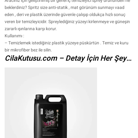
Aracınız için geliştirilmiş bir genel iç temizleyici sprey ürününden ne
beklerdiniz? Spritz size anti-statik , mat görünüm sunmayı vaad
eden , deri ve plastik üzerinde güvenle çalışıp oldukça hızlı sonuç
veren bir temizleyicidir. Spreylediğiniz yüzeyi kirlenmeye ve güneşin
zararlı ışınlarına karşı korur.
Kullanımı :
– Temizlemek istediğiniz plastik yüzeye püskürtün . Temiz ve kuru
bir mikrofiber bez ile silin.
CilaKutusu.com – Detay İçin Her Şey…