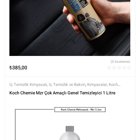
(0 İnceleme)
₺
385,00
İç Temizlik Kimyasalı
,
İç Temizlik ve Bakım
,
Kimyasalar
,
Koch
Chemie
,
Markalar
,
Tüm Ürünler
,
Tüm Ürünler
Koch Chemie Mzr Çok Amaçlı Genel Temizleyici 1 Litre