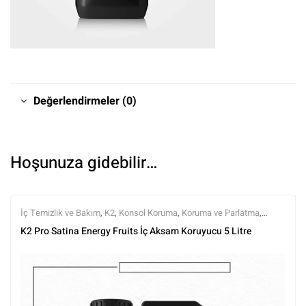
Değerlendirmeler (0)
Hoşunuza gidebilir…
İç Temizlik ve Bakım
,
K2
,
Konsol Koruma
,
Koruma ve Parlatma
,
Markalar
,
Tüm Ürünler
,
Tüm Ürünler
,
Yarı Mat (Doğal Görünüm)
K2 Pro Satina Energy Fruits İç Aksam Koruyucu 5 Litre