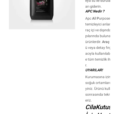
eya su ile durulay
arı giderin.
APC Nedir ?
Apc
A
ll
P
urpose
C
temizleyici anlamı
raç içi ve dışında ku
pılarında bulunabil
ürünlerdir.
Araç Dı
ü veya detay fırç
acıyla kullanılabilir
e tüm temizlik ihti
r.
UYARILAR!
Kurumasına izin ve
soğuk ortamlarda 
yiniz. Ürünü kulla
sonrasında tekrar 
eriz.
CilaKutus