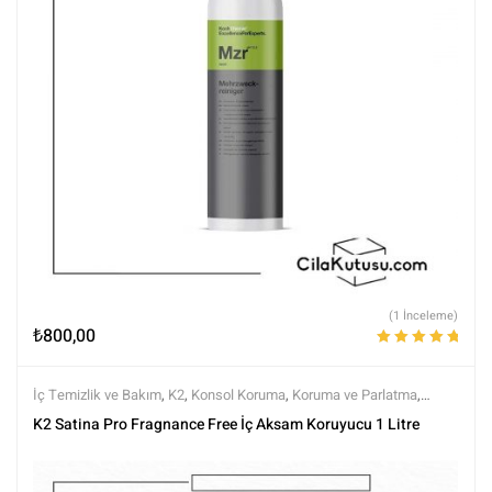
(1 İnceleme)
₺
800,00
5 üzerinden
5.00
oy aldı
İç Temizlik ve Bakım
,
K2
,
Konsol Koruma
,
Koruma ve Parlatma
,
Markalar
,
Tüm Ürünler
,
Tüm Ürünler
,
Yarı Mat (Doğal Görünüm)
K2 Satina Pro Fragnance Free İç Aksam Koruyucu 1 Litre