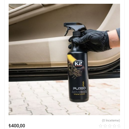
(0 İnceleme)
₺
400,00