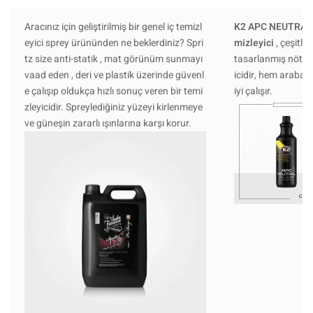
Aracınız için geliştirilmiş bir genel iç temizl
K2 APC NEUTRAL 
eyici sprey ürününden ne beklerdiniz? Spri
mizleyici
, çeşitli
tz size anti-statik , mat görünüm sunmayı
tasarlanmış nötr pH
vaad eden , deri ve plastik üzerinde güvenl
icidir, hem araban
e çalışıp oldukça hızlı sonuç veren bir temi
iyi çalışır.
zleyicidir. Spreylediğiniz yüzeyi kirlenmeye
ve güneşin zararlı ışınlarına karşı korur.