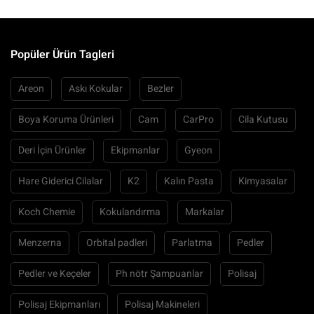
Popüler Ürün Tagleri
Areon
Askı Kokular
Bezler
Boya Koruma Ürünleri
Cam
CarPro
Cila Kutusu
Deri İçin Ürünler
Ekipmanlar
Gyeon
Hare Giderici Cilalar
K2
Kalın Pasta
Kimyasalar
Koch Chemie
Kokulandırma
Markalar
Menzerna
Orbital padleri
Parlatma
Pedler
Pedler ve Keçeler
Ph nötr Şampuanlar
Polisaj
Polisaj Ekipmanları
Polisaj Makineleri