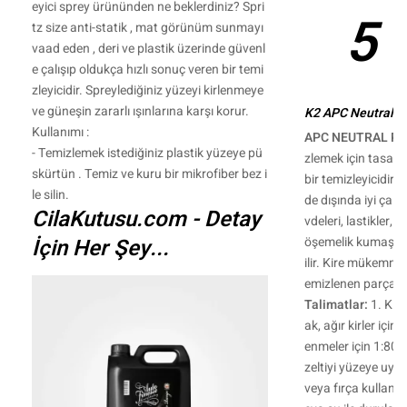
eyici sprey ürününden ne beklerdiniz? Spri
5 
tz size anti-statik , mat görünüm sunmayı
vaad eden , deri ve plastik üzerinde güvenl
e çalışıp oldukça hızlı sonuç veren bir temi
zleyicidir. Spreylediğiniz yüzeyi kirlenmeye
ve güneşin zararlı ışınlarına karşı korur.
K2 APC Neutral Ne
Kullanımı :
APC NEUTRAL P
- Temizlemek istediğiniz plastik yüzeye pü
zlemek için tasarla
skürtün . Temiz ve kuru bir mikrofiber bez i
bir temizleyicidir
le silin.
de dışında iyi çalışı
CilaKutusu.com - Detay
vdeleri, lastikler, 
İçin Her Şey...
öşemelik kumaşları
ilir. Kire mükemmel
emizlenen parçala
Talimatlar:
1. Kirl
ak, ağır kirler için 
enmeler için 1:80 s
zeltiyi yüzeye uyg
veya fırça kullanın.