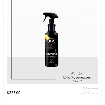
(0 İnceleme)
₺
225,00