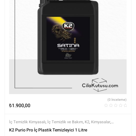
(0 İnceleme)
₺
1.900,00
İç Temizlik Kimyasalı
,
İç Temizlik ve Bakım
,
K2
,
Kimyasalar
,
Markalar
,
Tüm Ürünler
,
Tüm Ürünler
K2 Purio Pro İç Plastik Temizleyici 1 Litre