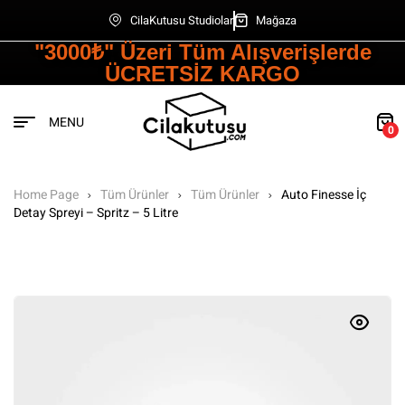
CilaKutusu Studiolar
Mağaza
"3000₺" Üzeri Tüm Alışverişlerde
ÜCRETSİZ KARGO
MENU
0
Home Page
Tüm Ürünler
Tüm Ürünler
Auto Finesse İç
Detay Spreyi – Spritz – 5 Litre