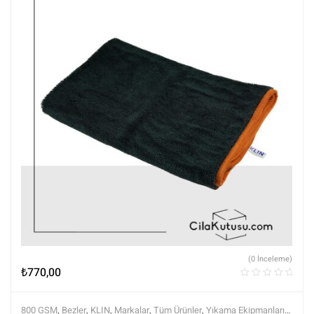
(0 İnceleme)
₺
770,00
800 GSM
,
Bezler
,
KLIN
,
Markalar
,
Tüm Ürünler
,
Yıkama Ekipmanları
,