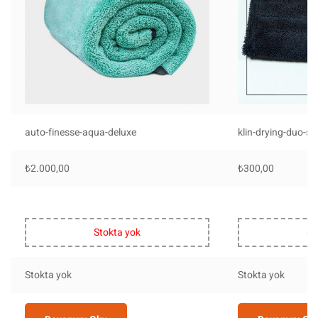
auto-finesse-aqua-deluxe
klin-drying-duo-s
₺
2.000,00
₺
300,00
Stokta yok
St
Stokta yok
Stokta yok