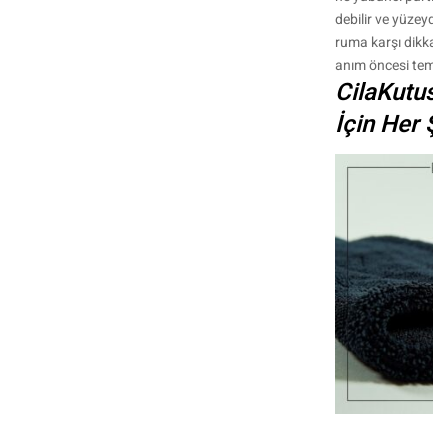
debilir ve yüzeyde 
ruma karşı dikkatli
anım öncesi temiz
CilaKutus
İçin Her Şe