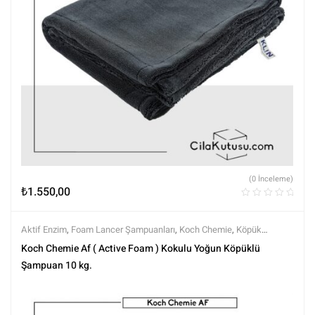
(0 İnceleme)
₺
1.550,00
Aktif Enzim
,
Foam Lancer Şampuanları
,
Koch Chemie
,
Köpük
Örtüleri
,
Markalar
,
Şampuanlar
,
Tüm Ürünler
,
Tüm Ürünler
,
Yıkama
Koch Chemie Af ( Active Foam ) Kokulu Yoğun Köpüklü
Ürünleri
Şampuan 10 kg.