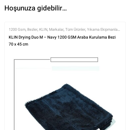
Hoşunuza gidebilir…
1200 Gsm
,
Bezler
,
KLIN
,
Markalar
,
Tüm Ürünler
,
Yıkama Ekipmanları
,
Yıkama Ürünleri
KLIN Drying Duo M – Navy 1200 GSM Araba Kurulama Bezi
70 x 45 cm