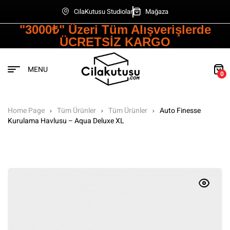
CilaKutusu Studiolar
Mağaza
"3000₺" Üzeri Tüm Alışverişlerde
ÜCRETSİZ KARGO
MENU
0
Home Page
Tüm Ürünler
Tüm Ürünler
Auto Finesse
Kurulama Havlusu – Aqua Deluxe XL