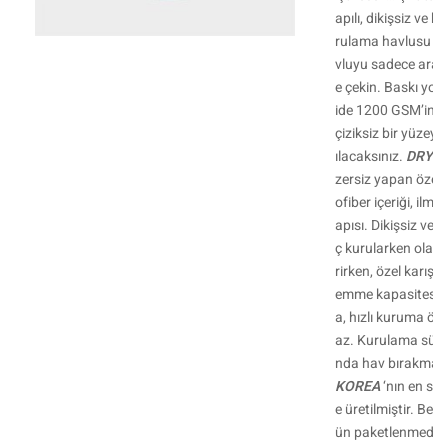
apılı, dikişsiz ve 
rulama havlusu mu
vluyu sadece aracı
e çekin. Baskı yok
ide 1200 GSM’in bı
çiziksiz bir yüzey
ılacaksınız.
DRYIN
zersiz yapan özel
ofiber içeriği, ilme
apısı. Dikişsiz ve 
ç kurularken olabil
rirken, özel karışı
emme kapasitesine
a, hızlı kuruma öze
az. Kurulama süreci
nda hav bırakmaz.
KOREA
‘nın en son
e üretilmiştir. Benz
ün paketlenmeden 