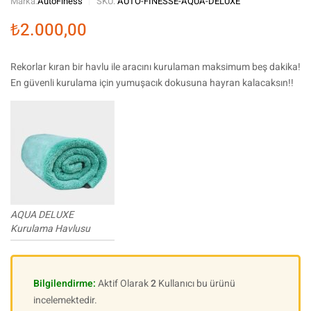
Marka:
AutoFiness
SKU:
AUTO-FINESSE-AQUA-DELUXE
₺
2.000,00
Rekorlar kıran bir havlu ile aracını kurulaman maksimum beş dakika!
En güvenli kurulama için yumuşacık dokusuna hayran kalacaksın!!
AQUA DELUXE
Kurulama Havlusu
Bilgilendirme:
Aktif Olarak
2
Kullanıcı bu ürünü
incelemektedir.