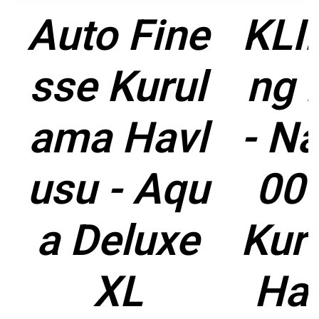
Auto Fine
KLI
sse Kurul
ng 
ama Havl
- N
usu - Aqu
00
a Deluxe
Kur
XL
Ha