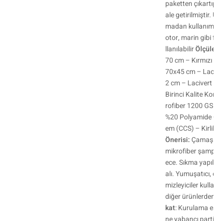
paketten çıkartıp 
ale getirilmiştir. U
madan kullanım im
otor, marin gibi fa
llanılabilir
Ölçüler 
70 cm – Kırmızı &
70x45 cm – Laciv
2 cm – Lacivert (
Birinci Kalite Kor
rofiber 1200 GSM 
%20 Polyamide Co
em (CCS) – Kirlili
Önerisi:
Çamaşır M
mikrofiber şampua
ece. Sıkma yapılm
alı. Yumuşatıcı, ç
mizleyiciler kullan
diğer ürünlerden a
kat
: Kurulama esn
ne yabancı partikül