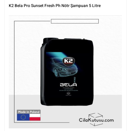
Şampuanları
,
Ph nötr Şampuanlar
,
Prewashlar
,
Şampuanlar
,
Tüm
K2 Bela Pro Sunset Fresh Ph Nötr Şampuan 5 Litre
Ürünler
,
Tüm Ürünler
,
Yıkama Ürünleri