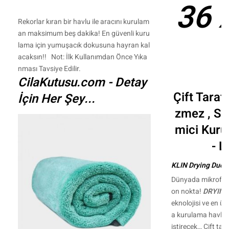
36 
Rekorlar kıran bir havlu ile aracını kurulam
an maksimum beş dakika! En güvenli kuru
lama için yumuşacık dokusuna hayran kal
acaksın!! Not: İlk Kullanımdan Önce Yıka
nması Tavsiye Edilir.
CilaKutusu.com - Detay
Çift Tarafl
İçin Her Şey...
zmez , Sü
mici Kuru
- L
KLIN Drying Duo N
Dünyada mikrofiber
on nokta!
DRYING
eknolojisi ve en üs
a kurulama havlula
iştirecek… Çift taraf