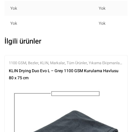
Yok
Yok
Yok
Yok
İlgili ürünler
1100 GSM
,
Bezler
,
KLIN
,
Markalar
,
Tüm Ürünler
,
Yıkama Ekipmanları
,
Yıkama Ürünleri
KLIN Drying Duo Evo L – Grey 1100 GSM Kurulama Havlusu
80 x 75 cm