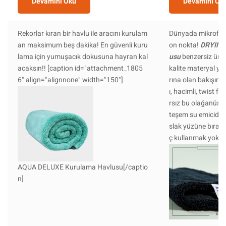
Devamını Oku
Devamını Ok
Rekorlar kıran bir havlu ile aracını kurulam
Dünyada mikrofiber
an maksimum beş dakika! En güvenli kuru
on nokta!
DRYING
lama için yumuşacık dokusuna hayran kal
usu
benzersiz üreti
acaksın!! [caption id="attachment_1805
kalite materyal ya
6" align="alignnone" width="150"]
rına olan bakışınız
ı, hacimli, twist fib
rsız bu olağanüs
teşem su emicidir.
slak yüzüne bırakı
ç kullanmak yok.
AQUA DELUXE Kurulama Havlusu[/captio
n]