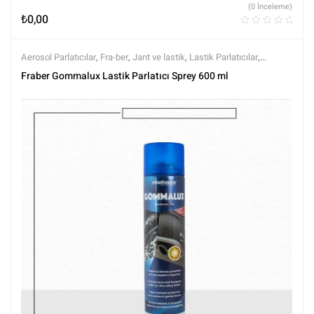
(0 İnceleme)
₺
0,00
Aerosol Parlatıcılar
,
Fra-ber
,
Jant ve lastik
,
Lastik Parlatıcılar
,
Markalar
,
Tüm Ürünler
,
Yıkama Ürünleri
Fraber Gommalux Lastik Parlatıcı Sprey 600 ml