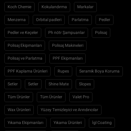
Koch Chemie
Kokulandırma
Markalar
Menzerna
Orbital padleri
Parlatma
Pedler
Pedler ve Keçeler
Ph nötr Şampuanlar
Polisaj
Polisaj Ekipmanları
Polisaj Makineleri
Polisaj ve Parlatma
PPF Ekipmanları
PPF Kaplama Ürünleri
Rupes
Seramik Boya Koruma
Setler
Setler
Shine Mate
Slopes
Tüm Ürünler
Tüm Ürünler
Valet Pro
Wax Ürünleri
Yüzey Temizleyici ve Arındırıcılar
Yıkama Ekipmanları
Yıkama Ürünleri
İgl Coating