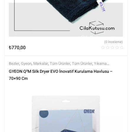
(0 İnceleme)
₺
770,00
Bezler
,
Gyeon
,
Markalar
,
Tüm Ürünler
,
Tüm Ürünler
,
Yıkama
Ekipmanları
,
Yıkama Ürünleri
GYEON Q²M Silk Dryer EVO İnovatif Kurulama Havlusu –
70×90 Cm