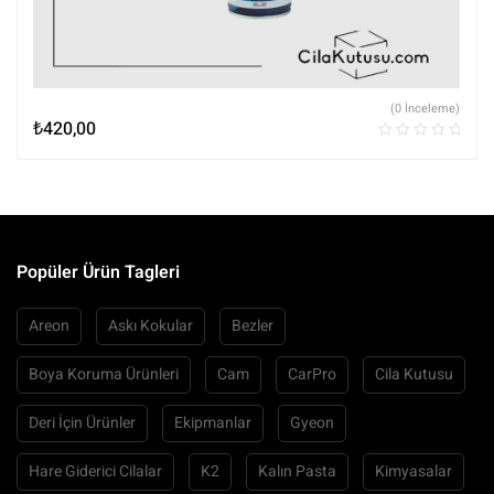
(0 İnceleme)
₺
420,00
Popüler Ürün Tagleri
Areon
Askı Kokular
Bezler
Boya Koruma Ürünleri
Cam
CarPro
Cila Kutusu
Deri İçin Ürünler
Ekipmanlar
Gyeon
Hare Giderici Cilalar
K2
Kalın Pasta
Kimyasalar