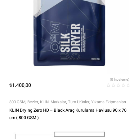
(0 İnceleme)
₺
1.400,00
800 GSM
,
Bezler
,
KLIN
,
Markalar
,
Tüm Ürünler
,
Yıkama Ekipmanları
,
Yıkama Ürünleri
KLIN Drying Zero HD – Black Araç Kurulama Havlusu 90 x 70
cm ( 800 GSM )