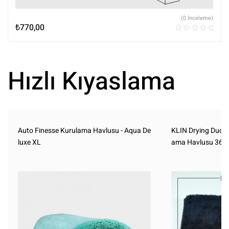
(0 İnceleme)
₺
770,00
Hızlı Kıyaslama
Auto Finesse Kurulama Havlusu - Aqua De
KLIN Drying Duo S
luxe XL
ama Havlusu 36 x