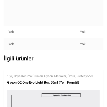
Yok
Yok
Yok
Yok
İlgili ürünler
1 yıl
,
Boya Koruma Ürünleri
,
Gyeon
,
Markalar
,
Ömür
,
Profesyonel
Seramikler
,
Semi Profesyonel Seramikler
,
Seramik Boya Koruma
,
Gyeon Q2 One Evo Light Box 50ml (Yeni Formül)
Tüm Ürünler
,
Tüm Ürünler