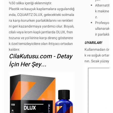
%50 silika içeriği eklenmiştir.
Alternatif o
Plastik ve kauçuk kaplamalara uygulandığ
k makine ya
ında, CQUARTZ DLUX, gelecekteki solmala
z.
ra karşı korurken parlaklıklarını ve renkleri
Profesyonel
ni geri kazandırmaya yardımcı olur. Boyalı,
ullanarak ka
cilalı veya krom kaplı jantlarda DLUX, fren
ir parlaklı
tozuna ve yol kirine karşı direnç gösterere
UYARILAR!
k özel temizleyicilere olan ihtiyacı ortadan
kaldırır.
Kullanmadan önce 
CilaKutusu.com - Detay
k ve soğuk ortam
nın. Sıcak yüzeyl
İçin Her Şey...