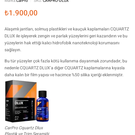
Marka:
CarPro
SKU:
CARPRO-DLUX
₺
1.900,00
Alaşımlı jantları, solmuş plastikleri ve kauçuk kaplamaları CQUARTZ
DLUX ile işleyerek zengin ve parlak yüzeylerini geri kazandırın ve bu
yüzeylerin hak ettiği kalıcı hidrofobik nanoteknoloji korumasını
sağlayın.
Bu tür yüzeyler çok fazla kötü kullanıma dayanmak zorundadır, bu
nedenle CQUARTZ DLUX’a diğer CQUARTZ kaplamalarına kıyasla
daha kalın bir film yapısı ve hacimce %50 silika içeriği eklenmiştir.
CarPro Cquartz Dlux
Plastik ve Trim Seramiği