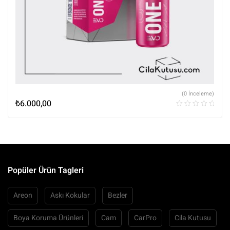
(0 İnceleme)
₺
6.000,00
Popüler Ürün Tagleri
Areon
Askı Kokular
Bezler
Boya Koruma Ürünleri
Cam
CarPro
Cila Kutusu