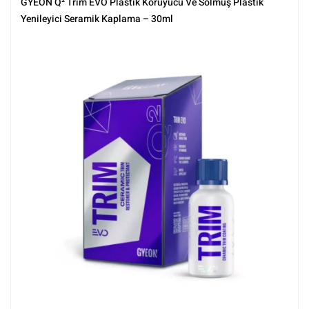
GYEON Q² Trim EVO Plastik Koruyucu Ve Solmuş Plastik
Yenileyici Seramik Kaplama – 30ml