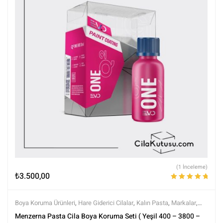
(1 İnceleme)
₺
3.500,00
5 üzerinden
5.00
oy aldı
Boya Koruma Ürünleri
,
Hare Giderici Cilalar
,
Kalın Pasta
,
Markalar
,
Menzerna
,
Polisaj
,
Polisaj ve Parlatma
,
Setler
,
Setler
,
Tüm Ürünler
,
Menzerna Pasta Cila Boya Koruma Seti ( Yeşil 400 – 3800 –