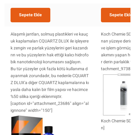
Sepete Ekle
Sepete Ekle
Alaşımlı jantları, solmuş plastikleri ve kauç
Koch Chemie S0.01
uk kaplamaları CQUARTZ DLUX ile işleyere
nan yüzeye derin p
k zengin ve parlak yüzeylerini geri kazandı
ve işlem görmüş y
rın ve bu yüzeylerin hak ettiği kalıcı hidrofo
akımını yapan hem 
bik nanoteknoloji korumasını sağlayın.
r derin parlaklık v
Bu tür yüzeyler çok fazla kötü kullanıma d
tachment_9738" al
ayanmak zorundadır, bu nedenle CQUART
Z DLUX'a diğer CQUARTZ kaplamalarına kı
yasla daha kalın bir film yapısı ve hacimce
%50 silika içeriği eklenmiştir.
[caption id="attachment_23686" align="al
ignnone" width="150"]
Koch Chemie S0.01
n]