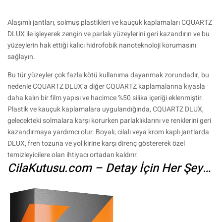
Alaşımlı jantları, solmuş plastikleri ve kauçuk kaplamaları CQUARTZ
DLUX ile işleyerek zengin ve parlak yüzeylerini geri kazandırın ve bu
yüzeylerin hak ettiği kalıcı hidrofobik nanoteknoloji korumasını
sağlayın.
Bu tür yüzeyler çok fazla kötü kullanıma dayanmak zorundadır, bu
nedenle CQUARTZ DLUX’a diğer CQUARTZ kaplamalarına kıyasla
daha kalın bir film yapısı ve hacimce %50 silika içeriği eklenmiştir.
Plastik ve kauçuk kaplamalara uygulandığında, CQUARTZ DLUX,
gelecekteki solmalara karşı korurken parlaklıklarını ve renklerini geri
kazandırmaya yardımcı olur. Boyalı, cilalı veya krom kaplı jantlarda
DLUX, fren tozuna ve yol kirine karşı direnç göstererek özel
temizleyicilere olan ihtiyacı ortadan kaldırır.
CilaKutusu.com – Detay İçin Her Şey…