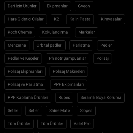
Deri İçin Ürünler
Ekipmanlar
Gyeon
Hare Giderici Cilalar
K2
Kalın Pasta
Kimyasalar
Koch Chemie
Kokulandırma
Markalar
Menzerna
Orbital padleri
Parlatma
Pedler
Pedler ve Keçeler
Ph nötr Şampuanlar
Polisaj
Polisaj Ekipmanları
Polisaj Makineleri
Polisaj ve Parlatma
PPF Ekipmanları
PPF Kaplama Ürünleri
Rupes
Seramik Boya Koruma
Setler
Setler
Shine Mate
Slopes
Tüm Ürünler
Tüm Ürünler
Valet Pro