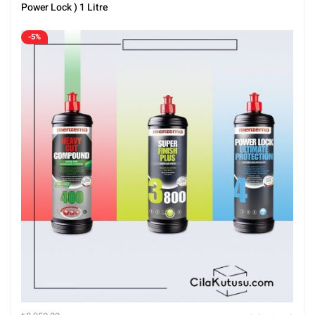
Tüm Ürünler
Power Lock ) 1 Litre
-5%