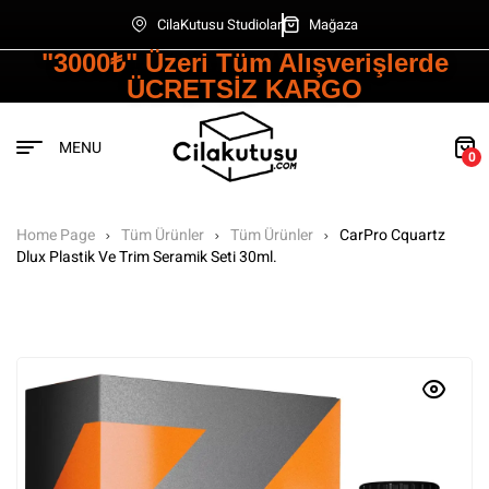
CilaKutusu Studiolar
Mağaza
"3000₺" Üzeri Tüm Alışverişlerde
ÜCRETSİZ KARGO
MENU
0
Home Page
Tüm Ürünler
Tüm Ürünler
CarPro Cquartz
Dlux Plastik Ve Trim Seramik Seti 30ml.