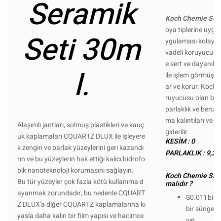
Seramik
Koch Chemie S0.0
oya tiplerine uygun 
Seti 30m
ygulaması kolay püs
vadeli koruyucudur
e sert ve dayanıklı
l.
ile işlem görmüş yü
ar ve korur. Koch 
ruyucusu olan bu ür
parlaklık ve benzer
ma kalıntıları ve ka
Alaşımlı jantları, solmuş plastikleri ve kauç
giderilir.
uk kaplamaları CQUARTZ DLUX ile işleyere
KESİM : 0
k zengin ve parlak yüzeylerini geri kazandı
PARLAKLIK : 9,2
rın ve bu yüzeylerin hak ettiği kalıcı hidrofo
bik nanoteknoloji korumasını sağlayın.
Koch Chemie Sıvı
Bu tür yüzeyler çok fazla kötü kullanıma d
malıdır ?
ayanmak zorundadır, bu nedenle CQUART
S0.01'i bir
Z DLUX'a diğer CQUARTZ kaplamalarına kı
bir süngerle
yasla daha kalın bir film yapısı ve hacimce
yın.