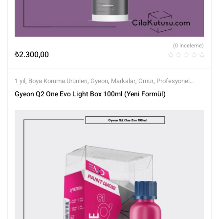
(0 İnceleme)
₺
2.300,00
1 yıl
,
Boya Koruma Ürünleri
,
Gyeon
,
Markalar
,
Ömür
,
Profesyonel
Seramikler
,
Semi Profesyonel Seramikler
,
Seramik Boya Koruma
,
Gyeon Q2 One Evo Light Box 100ml (Yeni Formül)
Tüm Ürünler
,
Tüm Ürünler