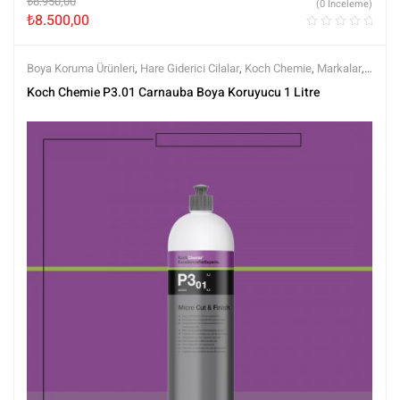
₺
8.950,00
(0 İnceleme)
₺
8.500,00
Boya Koruma Ürünleri
,
Hare Giderici Cilalar
,
Koch Chemie
,
Markalar
,
Polisaj
,
Tüm Ürünler
,
Tüm Ürünler
Koch Chemie P3.01 Carnauba Boya Koruyucu 1 Litre