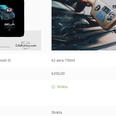
resh-5l
k2-akra-750ml
₺
330,00
Stokta
Stokta