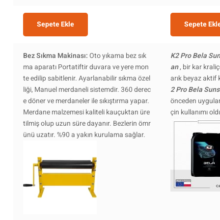
Sepete Ekle
Sepete Ekl
Bez Sıkma Makinası:
Oto yıkama bez sık
K2 Pro Bela Su
ma aparatı Portatiftir duvara ve yere mon
an
, bir kar krali
te edilip sabitlenir. Ayarlanabilir sıkma özel
arık beyaz aktif 
liği, Manuel merdaneli sistemdir. 360 derec
2 Pro Bela Suns
e döner ve merdaneler ile sıkıştırma yapar.
önceden uygula
Merdane malzemesi kaliteli kauçuktan üre
çin kullanımı ol
tilmiş olup uzun süre dayanır. Bezlerin ömr
ünü uzatır. %90 a yakın kurulama sağlar.