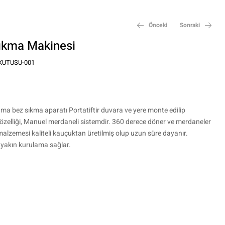
Önceki
Sonraki
ıkma Makinesi
KUTUSU-001
₺
13.000,00
₺
45.000,00
ma bez sıkma aparatı Portatiftir duvara ve yere monte edilip
a özelliği, Manuel merdaneli sistemdir. 360 derece döner ve merdaneler
malzemesi kaliteli kauçuktan üretilmiş olup uzun süre dayanır.
 yakın kurulama sağlar.