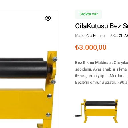
Stokta var
CilaKutusu Bez S
Marka:
Cila Kutusu
SKU:
CILA
₺
3.000,00
Bez Sıkma Makinası:
Oto yıka
sabitlenir. Ayarlanabilir sıkm
ile sıkıştırma yapar. Merdane 
Bezlerin ömrünü uzatır. %90 a