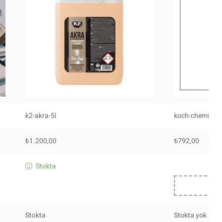
k2-akra-5l
koch-chemie-n
₺
1.200,00
₺
792,00
Stokta
Stokta
Stokta yok