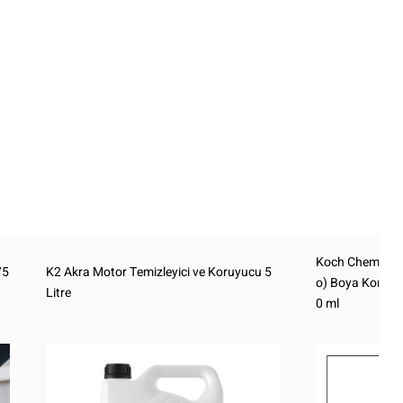
Koch Chemie N
75
K2 Akra Motor Temizleyici ve Koruyucu 5
o) Boya Koruyu
Litre
0 ml