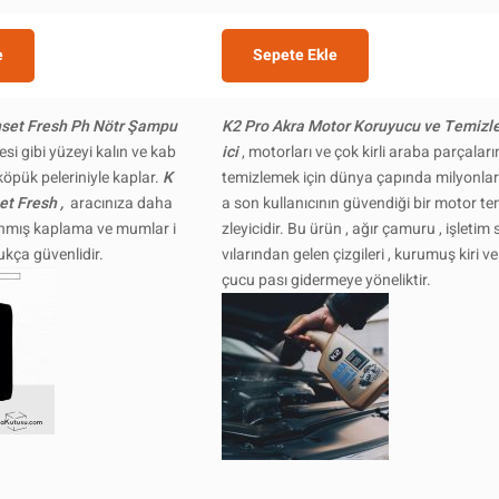
e
Sepete Ekle
nset Fresh Ph Nötr Şampu
K2 Pro Akra Motor Koruyucu ve Temizl
çesi gibi yüzeyi kalın ve kab
ici
, motorları ve çok kirli araba parçaları
köpük peleriniyle kaplar.
K
temizlemek için dünya çapında milyonla
et Fresh ,
aracınıza daha
a son kullanıcının güvendiği bir motor te
nmış kaplama ve mumlar i
zleyicidir. Bu ürün , ağır çamuru , işletim s
dukça güvenlidir.
vılarından gelen çizgileri , kurumuş kiri ve
çucu pası gidermeye yöneliktir.