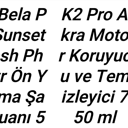
Bela P
K2 Pro A
Sunset
kra Mot
sh Ph
r Koruyu
r Ön Y
u ve Te
ma Şa
izleyici 7
anı 5
50 ml