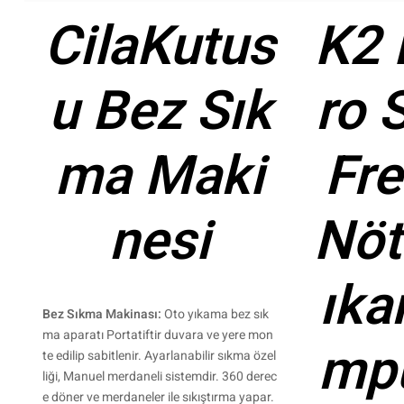
CilaKutus
K2 
u Bez Sık
ro 
ma Maki
Fre
nesi
Nöt
ıka
Bez Sıkma Makinası:
Oto yıkama bez sık
ma aparatı Portatiftir duvara ve yere mon
mpu
te edilip sabitlenir. Ayarlanabilir sıkma özel
liği, Manuel merdaneli sistemdir. 360 derec
e döner ve merdaneler ile sıkıştırma yapar.