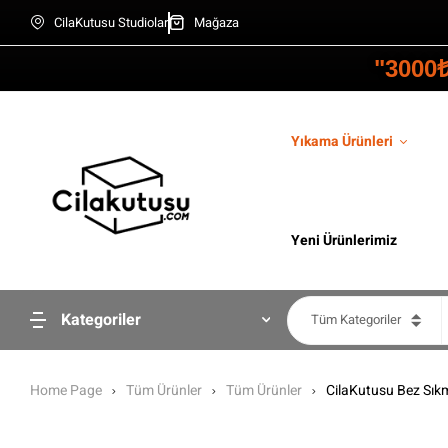
CilaKutusu Studiolar
Mağaza
"3000
Yıkama Ürünleri
Yeni Ürünlerimiz
Kategoriler
Tüm Kategoriler
Home Page
Tüm Ürünler
Tüm Ürünler
CilaKutusu Bez Sık