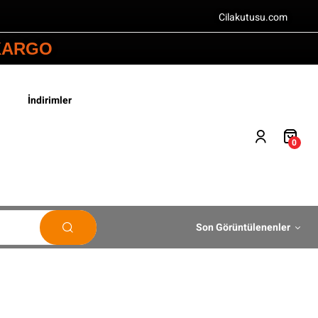
Cilakutusu.com
 KARGO
İndirimler
0
Son Görüntülenenler