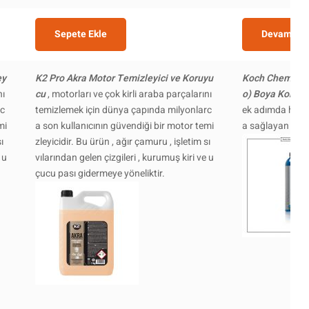
Sepete Ekle
Devamını 
ey
K2 Pro Akra Motor Temizleyici ve Koruyu
Koch Chemie N
nı
cu
, motorları ve çok kirli araba parçalarını
o) Boya Koruyu
rc
temizlemek için dünya çapında milyonlarc
ek adımda hem 
mi
a son kullanıcının güvendiği bir motor temi
a sağlayan olduk
ı
zleyicidir. Bu ürün , ağır çamuru , işletim sı
 u
vılarından gelen çizgileri , kurumuş kiri ve u
çucu pası gidermeye yöneliktir.