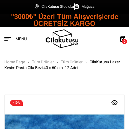
CilaKutusu Studiolar
Mağaza
"3000₺" Üzeri Tüm Alışverişlerde
ÜCRETSİZ KARGO
MENU
0
Home Page
Tüm Ürünler
Tüm Ürünler
CilaKutusu Lazer
Kesim Pasta Cila Bezi 40 x 60 cm -12 Adet
-10%