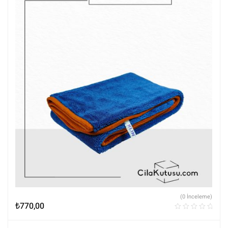
(0 İnceleme)
₺
770,00