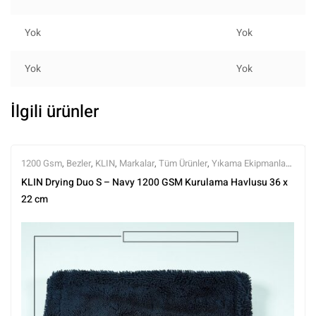
Yok
Yok
Yok
Yok
İlgili ürünler
1200 Gsm
,
Bezler
,
KLIN
,
Markalar
,
Tüm Ürünler
,
Yıkama Ekipmanları
,
Yıkama Ürünleri
KLIN Drying Duo S – Navy 1200 GSM Kurulama Havlusu 36 x
22 cm