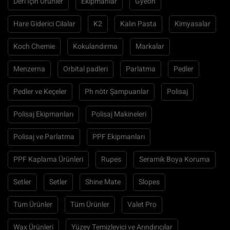
Deri İçin Ürünler
Ekipmanlar
Gyeon
Hare Giderici Cilalar
K2
Kalın Pasta
Kimyasalar
Koch Chemie
Kokulandırma
Markalar
Menzerna
Orbital padleri
Parlatma
Pedler
Pedler ve Keçeler
Ph nötr Şampuanlar
Polisaj
Polisaj Ekipmanları
Polisaj Makineleri
Polisaj ve Parlatma
PPF Ekipmanları
PPF Kaplama Ürünleri
Rupes
Seramik Boya Koruma
Setler
Setler
Shine Mate
Slopes
Tüm Ürünler
Tüm Ürünler
Valet Pro
Wax Ürünleri
Yüzey Temizleyici ve Arındırıcılar