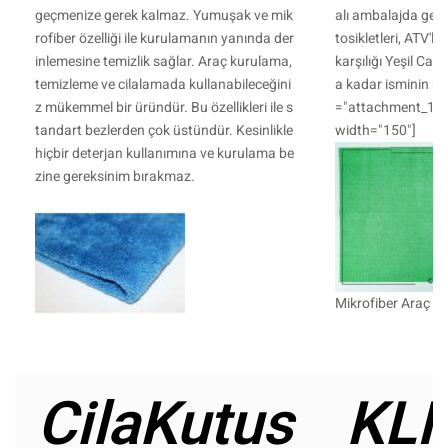
geçmenize gerek kalmaz. Yumuşak ve mik
alı ambalajda gelir
rofiber özelliği ile kurulamanın yanında der
tosikletleri, ATV'ler
inlemesine temizlik sağlar. Araç kurulama,
karşılığı Yeşil Ca
temizleme ve cilalamada kullanabileceğini
a kadar isminin hak
z mükemmel bir üründür. Bu özellikleri ile s
="attachment_115
tandart bezlerden çok üstündür. Kesinlikle
width="150"]
hiçbir deterjan kullanımına ve kurulama be
zine gereksinim bırakmaz.
Mikrofiber Araç Be
CilaKutus
KLI