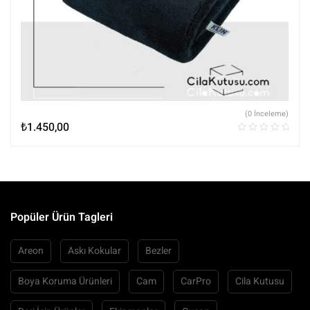
(0 İnceleme)
₺
1.450,00
Popüler Ürün Tagleri
Areon
Askı Kokular
Bezler
Boya Koruma Ürünleri
Cam
CarPro
Cila Kutusu