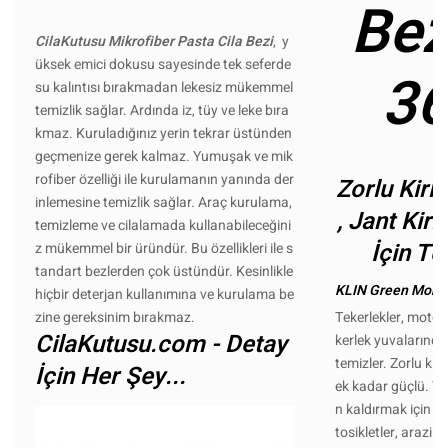
Bez
CilaKutusu Mikrofiber Pasta Cila Bezi
, y
üksek emici dokusu sayesinde tek seferde
3
su kalıntısı bırakmadan lekesiz mükemmel
temizlik sağlar. Ardında iz, tüy ve leke bıra
kmaz. Kuruladığınız yerin tekrar üstünden
geçmenize gerek kalmaz. Yumuşak ve mik
rofiber özelliği ile kurulamanın yanında der
Zorlu Kirl
inlemesine temizlik sağlar. Araç kurulama,
, Jant Kiri
temizleme ve cilalamada kullanabileceğini
İçin Te
z mükemmel bir üründür. Bu özellikleri ile s
tandart bezlerden çok üstündür. Kesinlikle
KLIN Green Monst
hiçbir deterjan kullanımına ve kurulama be
zine gereksinim bırakmaz.
Tekerlekler, motor 
CilaKutusu.com - Detay
kerlek yuvalarında
temizler. Zorlu kir
İçin Her Şey...
ek kadar güçlü. Yab
n kaldırmak için k
tosikletler, arazi m