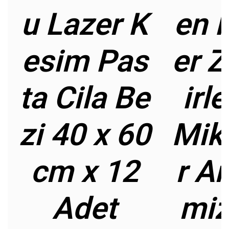
u Lazer K
en 
esim Pas
er Z
ta Cila Be
irle
zi 40 x 60
Mik
cm x 12
r A
Adet
mi