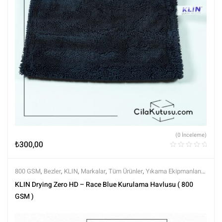
(0 İnceleme)
₺
300,00
800 GSM
,
Bezler
,
KLIN
,
Markalar
,
Tüm Ürünler
,
Yıkama Ekipmanları
,
Yıkama Ürünleri
KLIN Drying Zero HD – Race Blue Kurulama Havlusu ( 800
GSM )