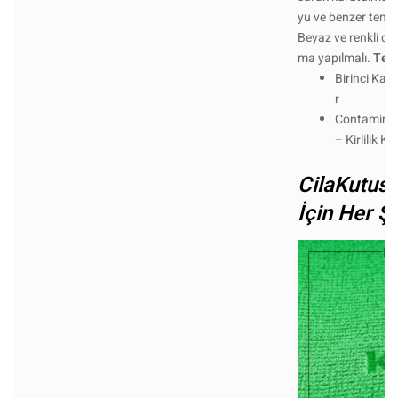
yu ve benzer temizl
Beyaz ve renkli diğ
ma yapılmalı.
Tekn
Birinci Kal
r
Contaminen
– Kirlilik K
CilaKutus
İçin Her Şe