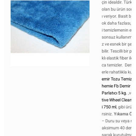
çin idealdir. Türkç
olan bu ürün sonu
ı veriyor. Basit bi
ok daha fazlası, kirl
i temizlemenin en 
sonsuz kullanım iç
z ve esnek bir şekil
bilir. Tescilli bir
klı elastik fiber ile
ca temizler. Demir 
erle rahatlıkla kulla
emir Tozu Temizleyi
hemie Fb Demir Toz
Parlatıcı 5 kg.
,ve
tive Wheel Cleaner
i 750 ml
, gibi ürünl
rsiniz.
Yıkama Öne
– Duru su veya mi
aksimum 40 derece
sarak kurutulmalı