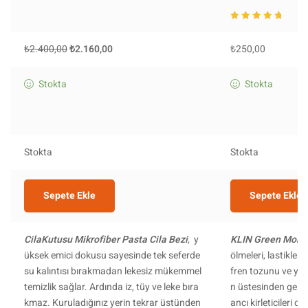
5 üzerinden
5.0
0
oy aldı
₺
2.400,00
₺
2.160,00
₺
250,00
Stokta
Stokta
Stokta
Stokta
Sepete Ekle
Sepete Ekle
CilaKutusu Mikrofiber Pasta Cila Bezi
, y
KLIN Green Mons
üksek emici dokusu sayesinde tek seferde
ölmeleri, lastikler
su kalıntısı bırakmadan lekesiz mükemmel
fren tozunu ve yağı
temizlik sağlar. Ardında iz, tüy ve leke bıra
n üstesinden geleb
kmaz. Kuruladığınız yerin tekrar üstünden
ancı kirleticileri 