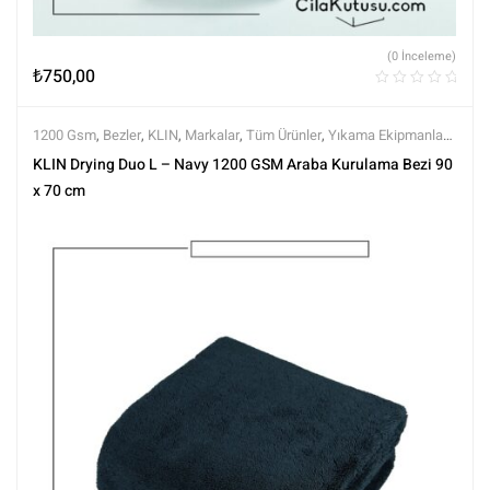
(0 İnceleme)
₺
750,00
1200 Gsm
,
Bezler
,
KLIN
,
Markalar
,
Tüm Ürünler
,
Yıkama Ekipmanları
,
Yıkama Ürünleri
KLIN Drying Duo L – Navy 1200 GSM Araba Kurulama Bezi 90
x 70 cm