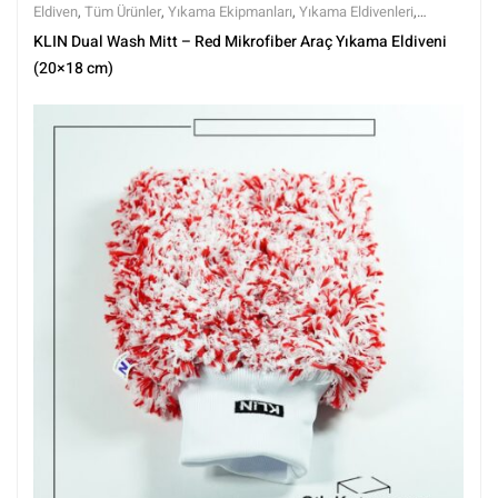
Eldiven
,
Tüm Ürünler
,
Yıkama Ekipmanları
,
Yıkama Eldivenleri
,
Yıkama Ürünleri
KLIN Dual Wash Mitt – Red Mikrofiber Araç Yıkama Eldiveni
(20×18 cm)