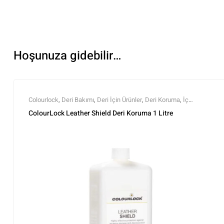
Hoşunuza gidebilir…
Colourlock
,
Deri Bakımı
,
Deri İçin Ürünler
,
Deri Koruma
,
İç
Temizlik ve Bakım
,
Markalar
,
Tüm Ürünler
,
Tüm Ürünler
ColourLock Leather Shield Deri Koruma 1 Litre