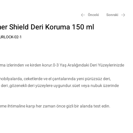
Önceki
Sonraki
er Shield Deri Koruma 150 ml
URLOCK-02-1
₺
₺
800,00
1.900,00
nma izlerinden ve kirden korur.0-3 Yaş Aralığındaki Deri Yüzeylerinizde
bilyalarda, ceketlerde ve el çantalarında yeni pürüzsüz deri,
 deri ,gözenekli deri yüzeylere uygundur.süet veya nubuk üzerinde
eme ihtimaline karşı her zaman önce gizli bir alanda test edin.