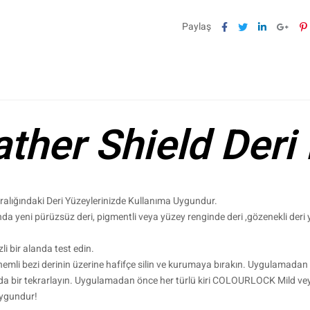
Facebook
Twitter
Linkedin
Goog
P
Paylaş
ther Shield Der
 Aralığındaki Deri Yüzeylerinizde Kullanıma Uygundur.
nda yeni pürüzsüz deri, pigmentli veya yüzey renginde deri ,gözenekli der
i bir alanda test edin.
, nemli bezi derinin üzerine hafifçe silin ve kurumaya bırakın. Uygulamada
yda bir tekrarlayın. Uygulamadan önce her türlü kiri COLOURLOCK Mild veya
uygundur!