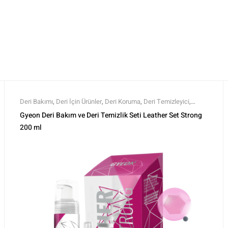
Deri Bakımı
,
Deri İçin Ürünler
,
Deri Koruma
,
Deri Temizleyici
,
Gyeon
,
İç bakım ve Temizlik Setleri
,
İç Temizlik ve Bakım
,
Gyeon Deri Bakım ve Deri Temizlik Seti Leather Set Strong
Markalar
,
Setler
,
Setler
,
Tüm Ürünler
,
Tüm Ürünler
200 ml