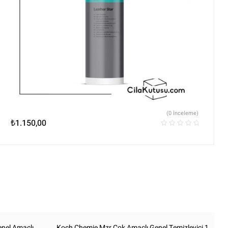
(0 İnceleme)
₺
1.150,00
enel Amaçlı
Koch Chemie Mzr Çok Amaçlı Genel Temizleyici 1