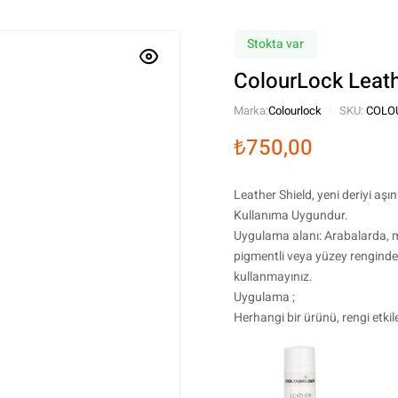
Stokta var
ColourLock Leath
Marka:
Colourlock
SKU:
COLO
₺
750,00
Leather Shield, yeni deriyi aşı
Kullanıma Uygundur.
Uygulama alanı: Arabalarda, mo
pigmentli veya yüzey renginde
kullanmayınız.
Uygulama ;
Herhangi bir ürünü, rengi etkil