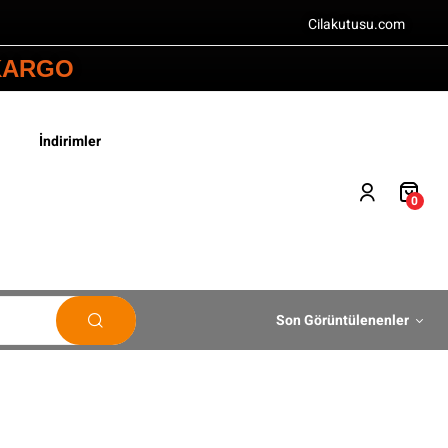
Cilakutusu.com
 KARGO
İndirimler
0
Son Görüntülenenler