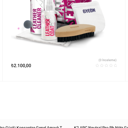
(0 İnceleme)
₺
2.100,00
ro Güçlü Konsantre Genel Amaçlı T
K2 APC Neutral Pro Ph Nötr G