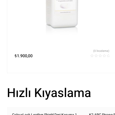
(0 İnceleme)
₺
1.900,00
Hızlı Kıyaslama
ColourLock Leather Shield Deri Koruma 1
K2 APC Strong P