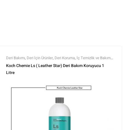
Deri Bakımı
,
Deri İçin Ürünler
,
Deri Koruma
,
İç Temizlik ve Bakım
,
Koch Chemie
,
Markalar
,
Tüm Ürünler
,
Tüm Ürünler
Koch Chemie Ls ( Leather Star) Deri Bakım Koruyucu 1
Litre