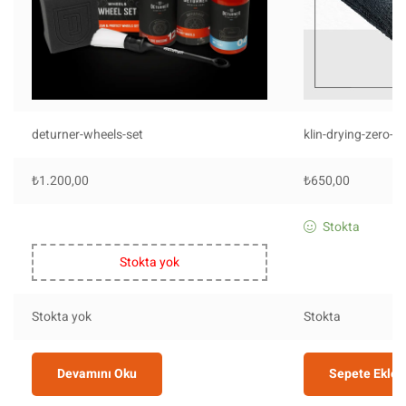
deturner-wheels-set
klin-drying-zero-m
₺
1.200,00
₺
650,00
Stokta
Stokta yok
Stokta yok
Stokta
Devamını Oku
Sepete Ekle