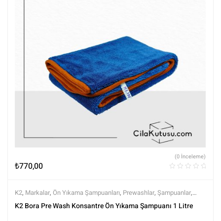
(0 İnceleme)
₺
770,00
K2
,
Markalar
,
Ön Yıkama Şampuanları
,
Prewashlar
,
Şampuanlar
,
Tüm Ürünler
,
Tüm Ürünler
,
Yıkama Ürünleri
K2 Bora Pre Wash Konsantre Ön Yıkama Şampuanı 1 Litre