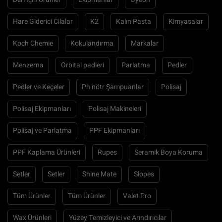
Hare Giderici Cilalar
K2
Kalın Pasta
Kimyasalar
Koch Chemie
Kokulandırma
Markalar
Menzerna
Orbital padleri
Parlatma
Pedler
Pedler ve Keçeler
Ph nötr Şampuanlar
Polisaj
Polisaj Ekipmanları
Polisaj Makineleri
Polisaj ve Parlatma
PPF Ekipmanları
PPF Kaplama Ürünleri
Rupes
Seramik Boya Koruma
Setler
Setler
Shine Mate
Slopes
Tüm Ürünler
Tüm Ürünler
Valet Pro
Wax Ürünleri
Yüzey Temizleyici ve Arındırıcılar