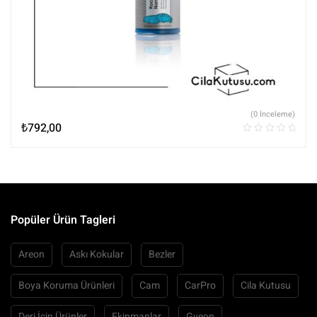
(0 İnceleme)
₺
792,00
Popüler Ürün Tagleri
Areon
Askı Kokular
Bezler
Boya Koruma Ürünleri
Cam
CarPro
Cila Kutusu
Deri İçin Ürünler
Ekipmanlar
Gyeon