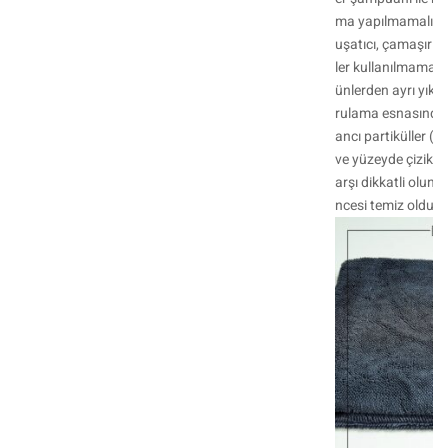
ma yapılmamalı. A
uşatıcı, çamaşır s
ler kullanılmamalı.
ünlerden ayrı yıka
rulama esnasında
ancı partiküller (ki
ve yüzeyde çizik o
arşı dikkatli olun 
ncesi temiz olduğ