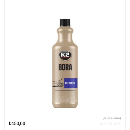
(0 İnceleme)
₺
450,00