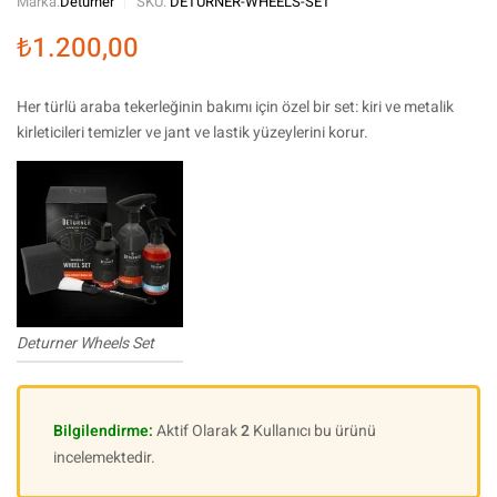
Marka:
Deturner
SKU:
DETURNER-WHEELS-SET
₺
1.200,00
Her türlü araba tekerleğinin bakımı için özel bir set: kiri ve metalik
kirleticileri temizler ve jant ve lastik yüzeylerini korur.
Deturner Wheels Set
Bilgilendirme:
Aktif Olarak
2
Kullanıcı bu ürünü
incelemektedir.