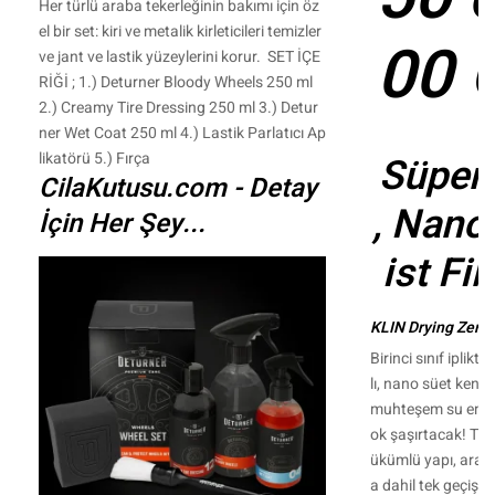
Her türlü araba tekerleğinin bakımı için öz
el bir set: kiri ve metalik kirleticileri temizler
00 
ve jant ve lastik yüzeylerini korur.
SET İÇE
RİĞİ ; 1.) Deturner Bloody Wheels 250 ml
2.) Creamy Tire Dressing 250 ml 3.) Detur
ner Wet Coat 250 ml 4.) Lastik Parlatıcı Ap
likatörü 5.) Fırça
Süper 
CilaKutusu.com - Detay
, Nano
İçin Her Şey...
ist Fi
KLIN Drying Zero 
Birinci sınıf iplikt
lı, nano süet kenar
muhteşem su emme 
ok şaşırtacak! Twi
ükümlü yapı, aracı
a dahil tek geçişt