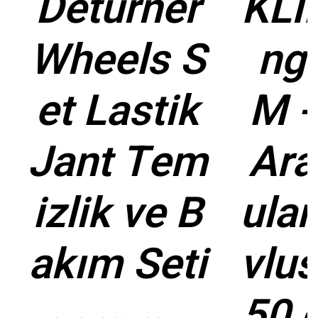
Deturner
KLI
Wheels S
ng
et Lastik
M -
Jant Tem
Ara
izlik ve B
ula
akım Seti
vlu
50 