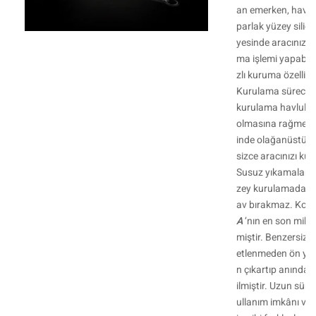
an emerken, havlun
parlak yüzey silici
yesinde aracınızı 
ma işlemi yapabili
zlı kuruma özelliğ
Kurulama sürecinizi
kurulama havlular
olmasına rağmen ka
inde olağanüstü bi
sizce aracınızı ku
Susuz yıkamalard
zey kurulamada kul
av bırakmaz. Kolay
A
‘nın en son mikrof
miştir. Benzersiz C
etlenmeden ön yık
n çıkartıp anında k
ilmiştir. Uzun süre
ullanım imkânı ver