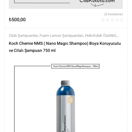
(0 İnceleme)
₺
500,00
Cilalı Şampuanlar
,
Foam Lancer Şampuanları
,
Hidrofobik Özellikli
Şampuanlar
,
Koch Chemie
,
Markalar
,
Şampuanlar
,
Tüm Ürünler
,
Tüm
Koch Chemie NMS ( Nano Magic Shampoo) Boya Koruyuculu
Ürünler
,
Yıkama Ürünleri
ve Cilalı Şampuan 750 ml