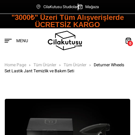
CilaKutusu Studiolar
Mağaza
"3000₺" Üzeri Tüm Alışverişlerde
ÜCRETSİZ KARGO
MENU
0
Home Page
Tüm Ürünler
Tüm Ürünler
Deturner Wheels
Set Lastik Jant Temizlik ve Bakım Seti