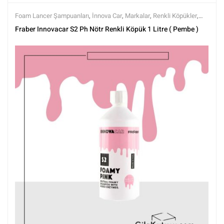
Foam Lancer Şampuanları
,
İnnova Car
,
Markalar
,
Renkli Köpükler
,
Şampuanlar
,
Tüm Ürünler
,
Yıkama Ürünleri
Fraber Innovacar S2 Ph Nötr Renkli Köpük 1 Litre ( Pembe )