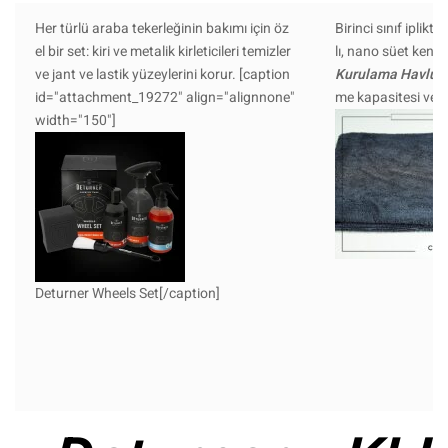
Her türlü araba tekerleğinin bakımı için öz
Birinci sınıf iplikt
el bir set: kiri ve metalik kirleticileri temizler
lı, nano süet kenar
ve jant ve lastik yüzeylerini korur. [caption
Kurulama Havlus
id="attachment_19272" align="alignnone"
me kapasitesi ve hı
width="150"]
Deturner Wheels Set[/caption]