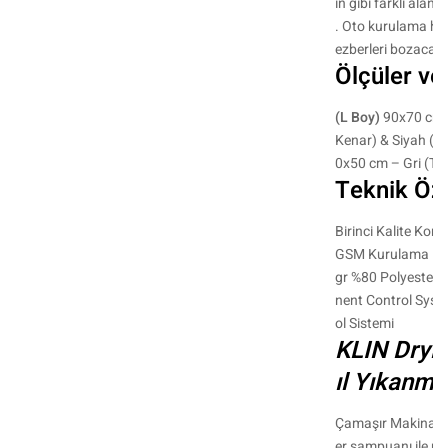
in gibi farklı alanl
. Oto kurulama hav
ezberleri bozacak 
Ölçüler ve
(L Boy)
90x70 cm –
Kenar) & Siyah (T
0x50 cm – Gri (Tu
Teknik Öze
Birinci Kalite Kore
GSM Kurulama Ha
gr %80 Polyester,
nent Control Syste
ol Sistemi
KLIN Dryi
ıl Yıkanmal
Çamaşır Makinası 
er şampuanı ile m