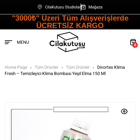
CilaKutusu Studiolar
Mağaza
"3000₺" Üzeri Tüm Alışverişlerde
ÜCRETSİZ KARGO
MENU
0
Home Page
Tüm Ürünler
Tüm Ürünler
Divortex Klima
Fresh – Temizleyici Klima Bombası Yeşil Elma 150 Ml