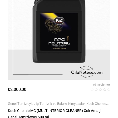
(0 İnceleme)
₺
2.000,00
Genel Temizleyici
,
İç Temizlik ve Bakım
,
Kimyasalar
,
Koch Chemie
,
Markalar
,
Tüm Ürünler
,
Tüm Ürünler
Koch Chemie MC (MULTIINTERIOR CLEANER) Çok Amaçlı
Genel Temizleyici 500 ml