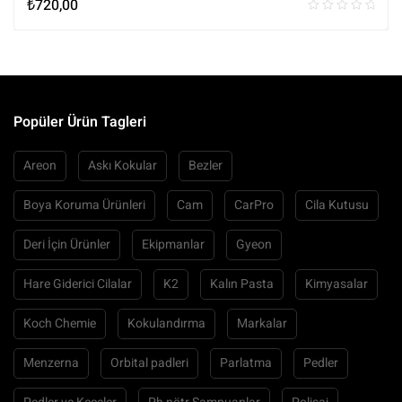
₺
720,00
Popüler Ürün Tagleri
Areon
Askı Kokular
Bezler
Boya Koruma Ürünleri
Cam
CarPro
Cila Kutusu
Deri İçin Ürünler
Ekipmanlar
Gyeon
Hare Giderici Cilalar
K2
Kalın Pasta
Kimyasalar
Koch Chemie
Kokulandırma
Markalar
Menzerna
Orbital padleri
Parlatma
Pedler