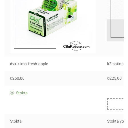
dvx-klima-fresh-apple
k2-satina-f
₺
250,00
₺
225,00
Stokta
Stokta
Stokta yok