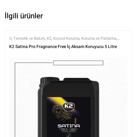
İlgili ürünler
İç Temizlik ve Bakım
,
K2
,
Konsol Koruma
,
Koruma ve Parlatma
,
Markalar
,
Tüm Ürünler
,
Tüm Ürünler
,
Yarı Mat (Doğal Görünüm)
K2 Satina Pro Fragnance Free İç Aksam Koruyucu 5 Litre