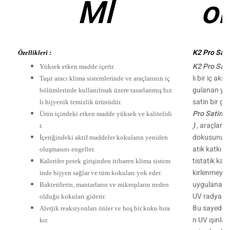
Ml
ok
K2 Pro Sati
Özellikleri :
K2 Pro Sati
Yüksek etken madde içerir.
lı bir iç ak
Taşıt aracı klima sistemlerinde ve araçlarının iç
gulanan yüz
bölümlerinde kullanılmak üzere tasarlanmış hız
satin bir gö
lı hijyenik temizlik ürünüdür.
Pro Satina 
Ürün içindeki etken madde yüksek ve kalitelidi
)
, araçların
r.
dokusunu bo
İçeriğindeki aktif maddeler kokuların yeniden
atik katkı 
oluşmasını engeller.
tistatik ka
Kalorifer petek girişinden itibaren klima sistem
kirlenmeyi sı
inde hijyen sağlar ve tüm kokuları yok eder.
uygulanan y
Bakterilerin, mantarların ve mikropların neden
UV radyasyo
olduğu kokuları giderir.
Bu sayede pl
Alerjik reaksiyonları önler ve hoş bir koku bıra
n UV ışınlar
kır.