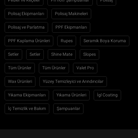
Pedler ve Keçeler
Ph nötr Şampuanlar
Polisaj
Polisaj Ekipmanları
Polisaj Makineleri
Polisaj ve Parlatma
PPF Ekipmanları
PPF Kaplama Ürünleri
Rupes
Seramik Boya Koruma
Setler
Setler
Shine Mate
Slopes
Tüm Ürünler
Tüm Ürünler
Valet Pro
Wax Ürünleri
Yüzey Temizleyici ve Arındırıcılar
Yıkama Ekipmanları
Yıkama Ürünleri
İgl Coating
İç Temizlik ve Bakım
Şampuanlar