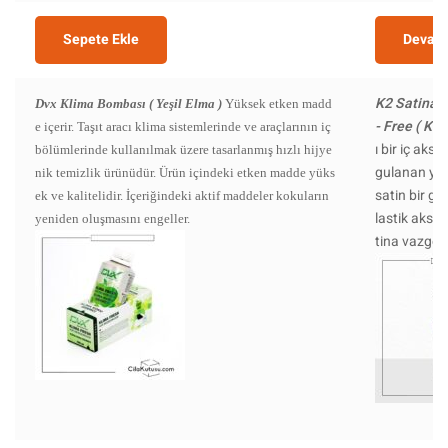
Sepete Ekle
Devamı
K2 Satina 
Dvx Klima Bombası ( Yeşil Elma )
Yüksek etken madd
- Free ( Ko
e içerir.
Taşıt aracı klima sistemlerinde ve araçlarının iç
ı bir iç aks
bölümlerinde kullanılmak üzere tasarlanmış hızlı hijye
gulanan yüz
nik temizlik ürünüdür.
Ürün içindeki etken madde yüks
satin bir gö
ek ve kalitelidir.
İçeriğindeki aktif maddeler kokuların
lastik aksa
yeniden oluşmasını engeller.
tina vazgeç