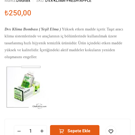
Marka:
Divortex
SKU:
DVX-KLIMA-FRESH-APPLE
₺
250,00
Dvx Klima Bombası ( Yeşil Elma )
Yüksek etken madde içerir.
Taşıt aracı
klima sistemlerinde ve araçlarının iç bölümlerinde kullanılmak üzere
tasarlanmış hızlı hijyenik temizlik ürünüdür.
Ürün içindeki etken madde
yüksek ve kalitelidir.
İçeriğindeki aktif maddeler kokuların yeniden
oluşmasını engeller.
Sepete Ekle