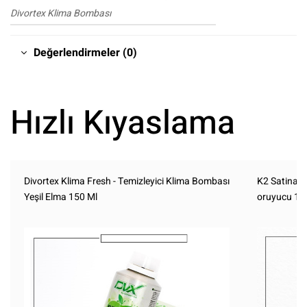
Divortex Klima Bombası
Değerlendirmeler (0)
Hızlı Kıyaslama
Divortex Klima Fresh - Temizleyici Klima Bombası
K2 Satina P
Yeşil Elma 150 Ml
oruyucu 1 L