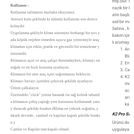
miş olur. K2
Kullanım :
nazik bir bir
Kullanma talimatını mutlaka okuyunuz.
atın başlama
Aerosol kutu şeklinde ki ürünün kullanımı son derece
asil bir ma
kolaydır.
Satina , het 
Uygulanma şekliyle klima sistemine herhangi bir sıvı y
bakım için i
ada köpük enjekte etmeden uçucu gaz yöntemiyle araç
lı aromaya s
klimaları için etkin, pratik ve güvenilir bir temizleme y
Arom
öntemidir.
Blue
Klimanızı açın ve araç çalışır durumdayken, klimayı en
Enerj
soğuk ve en hızlı konuma ayarlayın.
Canl
Klimanın bir süre araç içini soğutmasını bekleyin.
K2 S
Klimayı havayı içeriden çekecek şekilde ayarlayın.
mevc
Ürünü çalkalayın.
acın
Üzerindeki "click" yerine basarak ön sağ koltuk taband
arın
a klimanın çekiş yaptığı yere kutusunu kullanarak yata
karı
y duracak şekilde bırakın (Klima en yüksek soğukta, y
K2 Pro Sati
üksek devirde, camlarI ve kapıları kapalı şekilde bırakı
Ürünü doğru
n.)
uygulayacağ
Camlar ve Kapılar tam kapalı olmalı.