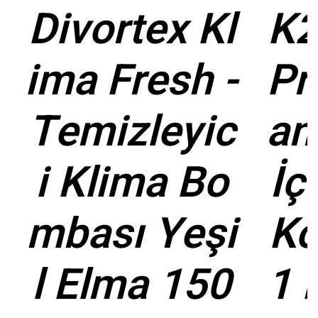
Divortex Kl
K2
ima Fresh -
Pr
Temizleyic
an
i Klima Bo
İç
mbası Yeşi
Ko
l Elma 150
1 L