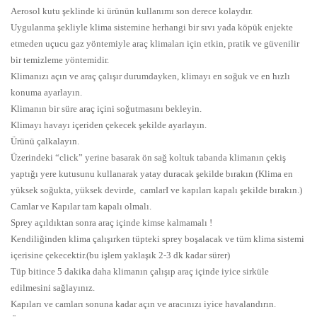
Aerosol kutu şeklinde ki ürünün kullanımı son derece kolaydır.
Uygulanma şekliyle klima sistemine herhangi bir sıvı yada köpük enjekte
etmeden uçucu gaz yöntemiyle araç klimaları için etkin, pratik ve güvenilir
bir temizleme yöntemidir.
Klimanızı açın ve araç çalışır durumdayken, klimayı en soğuk ve en hızlı
konuma ayarlayın.
Klimanın bir süre araç içini soğutmasını bekleyin.
Klimayı havayı içeriden çekecek şekilde ayarlayın.
Ürünü çalkalayın.
Üzerindeki “click” yerine basarak ön sağ koltuk tabanda klimanın çekiş
yaptığı yere kutusunu kullanarak yatay duracak şekilde bırakın (Klima en
yüksek soğukta, yüksek devirde, camlarI ve kapıları kapalı şekilde bırakın.)
Camlar ve Kapılar tam kapalı olmalı.
Sprey açıldıktan sonra araç içinde kimse kalmamalı !
Kendiliğinden klima çalışırken tüpteki sprey boşalacak ve tüm klima sistemi
içerisine çekecektir.(bu işlem yaklaşık 2-3 dk kadar sürer)
Tüp bitince 5 dakika daha klimanın çalışıp araç içinde iyice sirküle
edilmesini sağlayınız.
Kapıları ve camları sonuna kadar açın ve aracınızı iyice havalandırın.