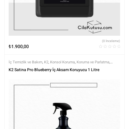
(0 İnceleme)
₺
1.900,00
İç Temizlik ve Bakım
,
K2
,
Konsol Koruma
,
Koruma ve Parlatma
,
Markalar
,
Tüm Ürünler
,
Tüm Ürünler
,
Yarı Mat (Doğal Görünüm)
K2 Satina Pro Blueberry İç Aksam Koruyucu 1 Litre