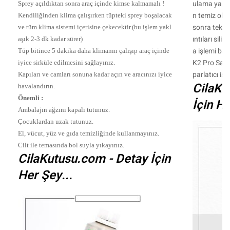
ulama yapa
Sprey açıldıktan sonra araç içinde kimse kalmamalı !
n temiz old
Kendiliğinden klima çalışırken tüpteki sprey boşalacak
sonra tekrar
ve tüm klima sistemi içerisine çekecektir.(bu işlem yakl
ıntıları silin
aşık 2-3 dk kadar sürer)
a işlemi ba
Tüp bitince 5 dakika daha klimanın çalışıp araç içinde
K2 Pro Sati
iyice sirküle edilmesini sağlayınız.
parlatıcı işle
Kapıları ve camları sonuna kadar açın ve aracınızı iyice
CilaKu
havalandırın.
Önemli :
İçin He
Ambalajın ağzını kapalı tutunuz.
Çocuklardan uzak tutunuz.
El, vücut, yüz ve gıda temizliğinde kullanmayınız.
Cilt ile temasında bol suyla yıkayınız.
CilaKutusu.com - Detay İçin
Her Şey...