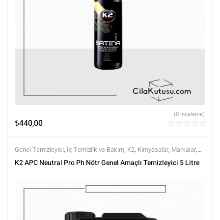
(0 İnceleme)
₺
440,00
Genel Temizleyici
,
İç Temizlik ve Bakım
,
K2
,
Kimyasalar
,
Markalar
,
Tüm Ürünler
,
Tüm Ürünler
K2 APC Neutral Pro Ph Nötr Genel Amaçlı Temizleyici 5 Litre