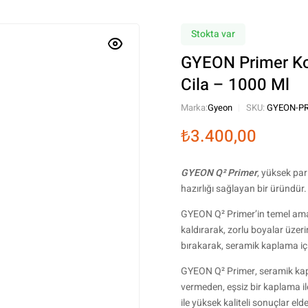
Stokta var
GYEON Primer Ko
Cila – 1000 Ml
Marka:
Gyeon
SKU:
GYEON-PR
₺
3.400,00
GYEON Q² Primer
, yüksek pa
hazırlığı sağlayan bir üründür.
GYEON Q² Primer’in temel amac
kaldırarak, zorlu boyalar üzer
bırakarak, seramik kaplama için
GYEON Q² Primer, seramik kapl
vermeden, eşsiz bir kaplama ile
ile yüksek kaliteli sonuçlar eld