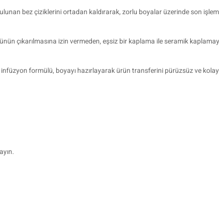
nan bez çiziklerini ortadan kaldırarak, zorlu boyalar üzerinde son işlemi
 çıkarılmasına izin vermeden, eşsiz bir kaplama ile seramik kaplamaya hazı
2 infüzyon formülü, boyayı hazırlayarak ürün transferini pürüzsüz ve kolay
ayın.