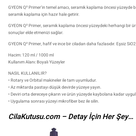
GYEON Q² Primer’in temel amacı, seramik kaplama öncesi yüzeyde bulu
seramik kaplama için hazır hale getirir.
GYEON Q² Primer, seramik kaplama öncesi yüzeydeki herhangi bir ürünün
sonuçlar elde etmenizi sağlar.
GYEON Q² Primer, hafif ve ince bir ciladan daha fazlasıdır. Eşsiz SiO
Hacim: 120 ml / 1000 ml
Kullanım Alanı: Boyalı Yüzeyler
NASIL KULLANILIR?
• Rotary ve Orbital makineler ile tam uyumludur.
• Az miktarda pastayı düşük devirde yüzeye yayın.
• Deviri orta dereceye çıkarın ve ürün yüzeyde kaybolana kadar uygul
• Uygulama sonrası yüzeyi mikrofiber bez ile silin.
CilaKutusu.com – Detay İçin Her Şey…