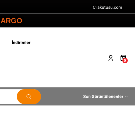
Cilakutusu.com
 KARGO
İndirimler
0
Son Görüntülenenler