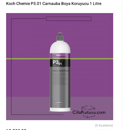
Markalar
,
Polisaj
,
Tüm Ürünler
,
Tüm Ürünler
Koch Chemie P3.01 Carnauba Boya Koruyucu 1 Litre
(0 İnceleme)