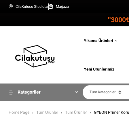
CilaKutusu Studiolar
Mağaza
"3000
Yıkama Ürünleri
Yeni Ürünlerimiz
Kategoriler
Tüm Kategoriler
Home Page
Tüm Ürünler
Tüm Ürünler
GYEON Primer Korum