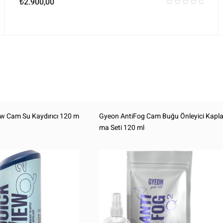
₺
2.900,00
w Cam Su Kaydırıcı 120 m
Gyeon AntiFog Cam Buğu Önleyici Kapl
ma Seti 120 ml