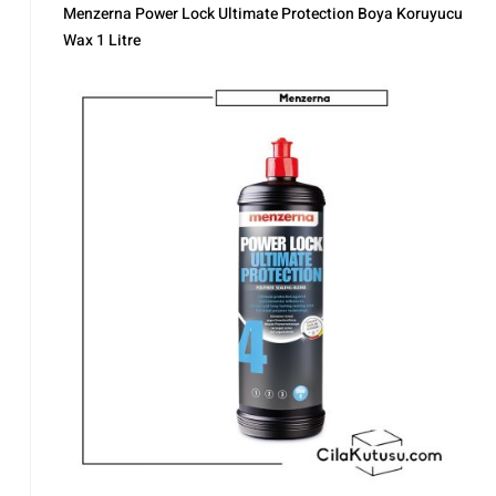
Parlatma
,
Polisaj ve Parlatma
,
Tüm Ürünler
,
Tüm Ürünler
,
Wax
Menzerna Power Lock Ultimate Protection Boya Koruyucu
Ürünleri
Wax 1 Litre