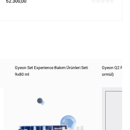
₺
2.300,00
a
Gyeon Set Experience Bakım Ürünleri Seti
Gyeon Q2 Pure 
9x80 ml
ormül)