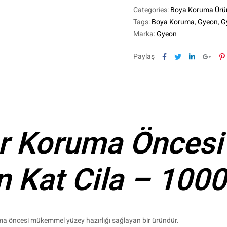
Categories:
Boya Koruma Ürün
Tags:
Boya Koruma
,
Gyeon
,
G
Marka:
Gyeon
Facebook
Twitter
Linkedin
Goog
P
Paylaş
 Koruma Öncesi 
n Kat Cila – 1000
ama öncesi mükemmel yüzey hazırlığı sağlayan bir üründür.