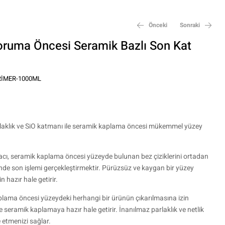
Önceki
Sonraki
ruma Öncesi Seramik Bazlı Son Kat
₺
₺
320,00
2.100,00
IMER-1000ML
rlaklık ve SiO katmanı ile seramik kaplama öncesi mükemmel yüzey
ı, seramik kaplama öncesi yüzeyde bulunan bez çiziklerini ortadan
inde son işlemi gerçekleştirmektir. Pürüzsüz ve kaygan bir yüzey
 hazır hale getirir.
ama öncesi yüzeydeki herhangi bir ürünün çıkarılmasına izin
 seramik kaplamaya hazır hale getirir. İnanılmaz parlaklık ve netlik
e etmenizi sağlar.