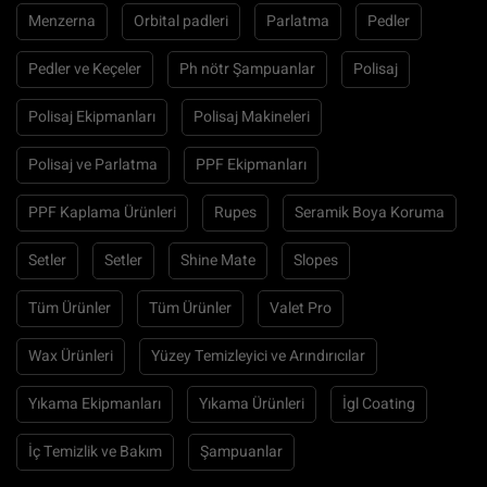
Menzerna
Orbital padleri
Parlatma
Pedler
Pedler ve Keçeler
Ph nötr Şampuanlar
Polisaj
Polisaj Ekipmanları
Polisaj Makineleri
Polisaj ve Parlatma
PPF Ekipmanları
PPF Kaplama Ürünleri
Rupes
Seramik Boya Koruma
Setler
Setler
Shine Mate
Slopes
Tüm Ürünler
Tüm Ürünler
Valet Pro
Wax Ürünleri
Yüzey Temizleyici ve Arındırıcılar
Yıkama Ekipmanları
Yıkama Ürünleri
İgl Coating
İç Temizlik ve Bakım
Şampuanlar