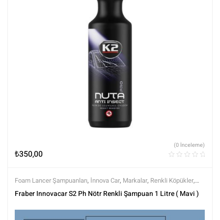
(0 İnceleme)
₺
350,00
Foam Lancer Şampuanları
,
İnnova Car
,
Markalar
,
Renkli Köpükler
,
Şampuanlar
,
Tüm Ürünler
,
Yıkama Ürünleri
Fraber Innovacar S2 Ph Nötr Renkli Şampuan 1 Litre ( Mavi )