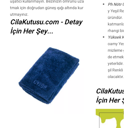
uşatıcı kullanmayın. Bezinizin ömrünü uza
Ph Nötr Ür
tmak için doğrudan güneş ışığı altında kur
y Yeşil Ren
utmayınız.
üründür. K
CilaKutusu.com - Detay
katmanlara 
İçin Her Şey...
rhangi bir 
Yüksek Ko
oamy Yeşil 
mizleme gücü
de etmek içi
yeterlidir.
şil Renkli 
olacaktır.
CilaKutus
İçin Her Şe