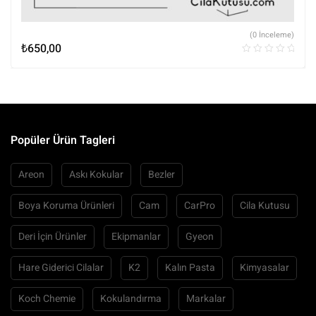
(0 İnceleme)
₺
650,00
Popüler Ürün Tagleri
Areon
Askı Kokular
Bezler
Boya Koruma Ürünleri
Cam
CarPro
Cila Kutusu
Deri İçin Ürünler
Ekipmanlar
Gyeon
Hare Giderici Cilalar
K2
Kalın Pasta
Kimyasalar
Koch Chemie
Kokulandırma
Markalar