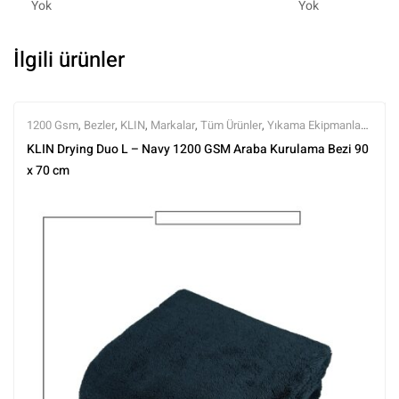
Yok
Yok
İlgili ürünler
1200 Gsm
,
Bezler
,
KLIN
,
Markalar
,
Tüm Ürünler
,
Yıkama Ekipmanları
,
Yıkama Ürünleri
KLIN Drying Duo L – Navy 1200 GSM Araba Kurulama Bezi 90
x 70 cm