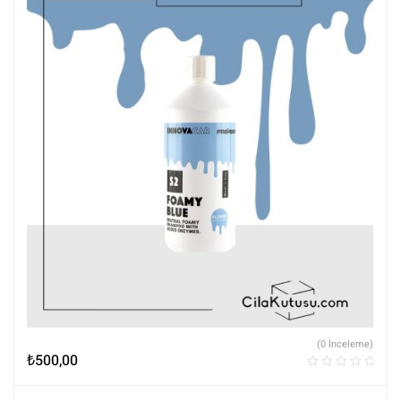
(0 İnceleme)
₺
500,00