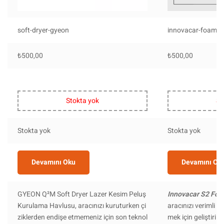
soft-dryer-gyeon
innovacar-foamy-
₺
500,00
₺
500,00
Stokta yok
St
Stokta yok
Stokta yok
Devamını Oku
Devamını Ok
GYEON Q²M Soft Dryer Lazer Kesim Peluş
Innovacar S2 Foa
Kurulama Havlusu, aracınızı kuruturken çi
aracınızı verimli ve
ziklerden endişe etmemeniz için son teknol
mek için geliştirilm