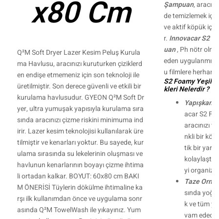
x80 Cm
Şampuan
, aracınız
de temizlemek için 
ve aktif köpük içe
r.
Innovacar S2 Fo
uan
, Ph nötr olm
Q²M Soft Dryer Lazer Kesim Peluş Kurula
eden uygulanmış 
ma Havlusu, aracınızı kuruturken çiziklerd
u filmlere herhang
en endişe etmemeniz için son teknoloji ile
S2 Foamy Yeşil Re
üretilmiştir. Son derece güvenli ve etkili bir
kleri Nelerdir ?
kurulama havlusudur. GYEON Q²M Soft Dr
Yapışkan Y
yer, ultra yumuşak yapısıyla kurulama sıra
acar S2 Foa
sında aracınızı çizme riskini minimuma ind
aracınızı 
irir. Lazer kesim teknolojisi kullanılarak üre
nkli bir kö
tilmiştir ve kenarları yoktur. Bu sayede, kur
tik bir yara
ulama sırasında su lekelerinin oluşması ve
kolaylaştırı
havlunun kenarlarının boyayı çizme ihtima
yi organize
li ortadan kalkar. BOYUT: 60x80 cm BAKI
Taze Orma
M ÖNERİSİ Tüylerin dökülme ihtimaline ka
sında yoğun
rşı ilk kullanımdan önce ve uygulama sonr
k ve tüm yı
asında Q²M TowelWash ile yıkayınız. Yum
vam edecekt