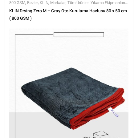
800 GSM
,
Bezler
,
KLIN
,
Markalar
,
Tüm Ürünler
,
Yıkama Ekipmanları
,
Yıkama Ürünleri
KLIN Drying Zero M – Gray Oto Kurulama Havlusu 80 x 50 cm
( 800 GSM )