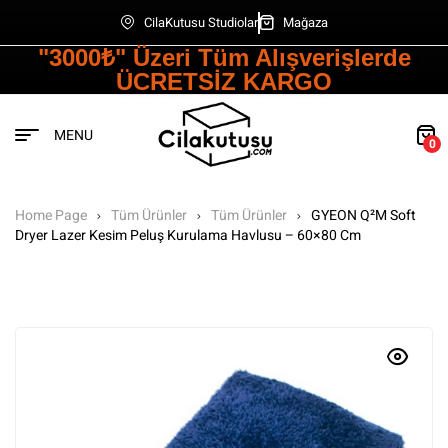
CilaKutusu Studiolar
Mağaza
"3000₺" Üzeri Tüm Alışverişlerde
ÜCRETSİZ KARGO
MENU
0
Home Page
Tüm Ürünler
Tüm Ürünler
GYEON Q²M Soft
Dryer Lazer Kesim Peluş Kurulama Havlusu – 60×80 Cm