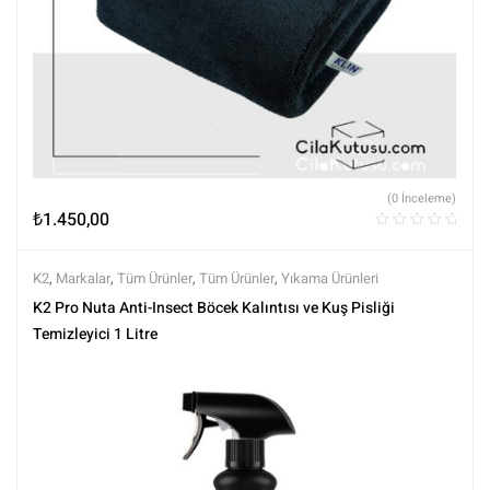
(0 İnceleme)
₺
1.450,00
K2
,
Markalar
,
Tüm Ürünler
,
Tüm Ürünler
,
Yıkama Ürünleri
K2 Pro Nuta Anti-Insect Böcek Kalıntısı ve Kuş Pisliği
Temizleyici 1 Litre