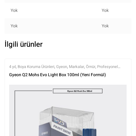
Yok
Yok
Yok
Yok
İlgili ürünler
4 yıl
,
Boya Koruma Ürünleri
,
Gyeon
,
Markalar
,
Ömür
,
Profesyonel
Seramikler
,
Semi Profesyonel Seramikler
,
Seramik Boya Koruma
,
Gyeon Q2 Mohs Evo Light Box 100ml (Yeni Formül)
Tüm Ürünler
,
Tüm Ürünler