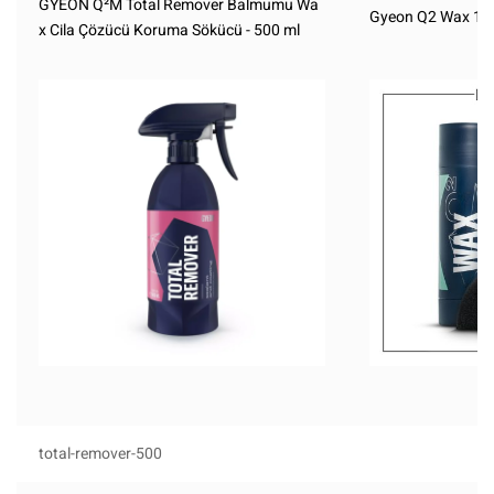
GYEON Q²M Total Remover Balmumu Wa
Gyeon Q2 Wax 17
x Cila Çözücü Koruma Sökücü - 500 ml
total-remover-500