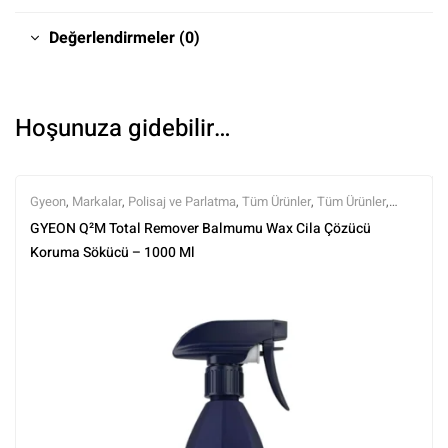
Değerlendirmeler (0)
Hoşunuza gidebilir…
Gyeon
,
Markalar
,
Polisaj ve Parlatma
,
Tüm Ürünler
,
Tüm Ürünler
,
Yüzey Temizleyici ve Arındırıcılar
,
Yüzey Temizleyiciler
GYEON Q²M Total Remover Balmumu Wax Cila Çözücü
Koruma Sökücü – 1000 Ml