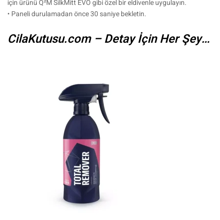
için ürünü Q²M SilkMitt EVO gibi özel bir eldivenle uygulayın.
• Paneli durulamadan önce 30 saniye bekletin.
CilaKutusu.com – Detay İçin Her Şey…