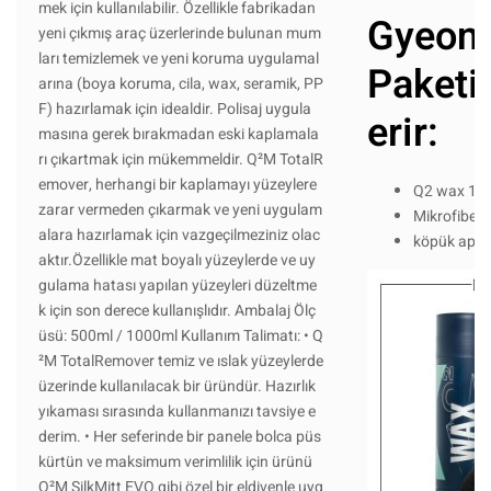
mek için kullanılabilir. Özellikle fabrikadan
Gyeon
yeni çıkmış araç üzerlerinde bulunan mum
ları temizlemek ve yeni koruma uygulamal
Paketi 
arına (boya koruma, cila, wax, seramik, PP
F) hazırlamak için idealdir. Polisaj uygula
erir:
masına gerek bırakmadan eski kaplamala
rı çıkartmak için mükemmeldir. Q²M TotalR
emover, herhangi bir kaplamayı yüzeylere
Q2 wax 17
zarar vermeden çıkarmak ve yeni uygulam
Mikrofiber 
alara hazırlamak için vazgeçilmeziniz olac
köpük apli
aktır.Özellikle mat boyalı yüzeylerde ve uy
gulama hatası yapılan yüzeyleri düzeltme
k için son derece kullanışlıdır. Ambalaj Ölç
üsü: 500ml / 1000ml Kullanım Talimatı: • Q
²M TotalRemover temiz ve ıslak yüzeylerde
üzerinde kullanılacak bir üründür. Hazırlık
yıkaması sırasında kullanmanızı tavsiye e
derim. • Her seferinde bir panele bolca püs
kürtün ve maksimum verimlilik için ürünü
Q²M SilkMitt EVO gibi özel bir eldivenle uyg