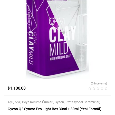
(0 İnceleme)
₺
1.100,00
4 yıl
,
5 yıl
,
Boya Koruma Ürünleri
,
Gyeon
,
Profesyonel Seramikler
,
Semi Profesyonel Seramikler
,
Tüm Ürünler
,
Tüm Ürünler
Gyeon Q2 Syncro Evo Light Box 30ml + 30ml (Yeni Formül)