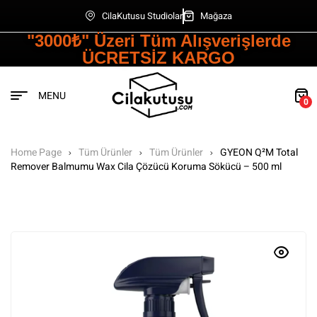
CilaKutusu Studiolar
Mağaza
"3000₺" Üzeri Tüm Alışverişlerde
ÜCRETSİZ KARGO
MENU
0
Home Page
Tüm Ürünler
Tüm Ürünler
GYEON Q²M Total
Remover Balmumu Wax Cila Çözücü Koruma Sökücü – 500 ml