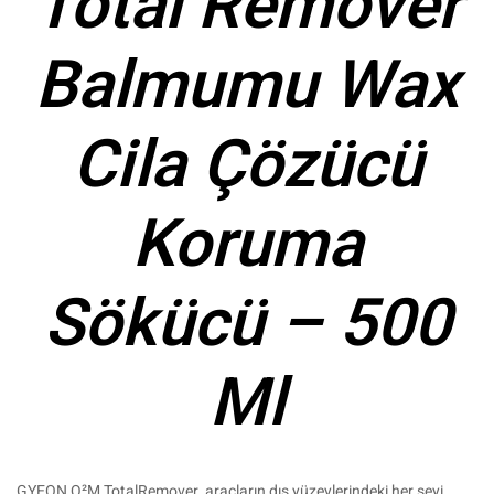
Total Remover
Balmumu Wax
Cila Çözücü
Koruma
Sökücü – 500
Ml
GYEON Q²M TotalRemover, araçların dış yüzeylerindeki her şeyi