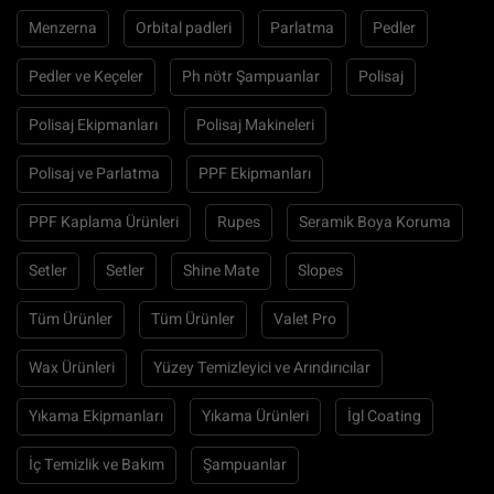
Menzerna
Orbital padleri
Parlatma
Pedler
Pedler ve Keçeler
Ph nötr Şampuanlar
Polisaj
Polisaj Ekipmanları
Polisaj Makineleri
Polisaj ve Parlatma
PPF Ekipmanları
PPF Kaplama Ürünleri
Rupes
Seramik Boya Koruma
Setler
Setler
Shine Mate
Slopes
Tüm Ürünler
Tüm Ürünler
Valet Pro
Wax Ürünleri
Yüzey Temizleyici ve Arındırıcılar
Yıkama Ekipmanları
Yıkama Ürünleri
İgl Coating
İç Temizlik ve Bakım
Şampuanlar