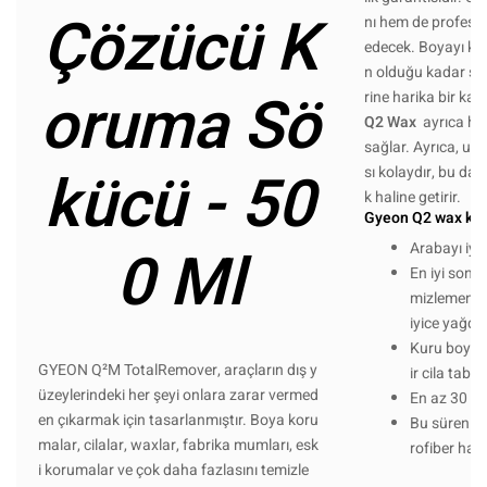
Çözücü K
nı hem de profesy
edecek. Boyayı kor
n olduğu kadar se
oruma Sö
rine harika bir ka
Q2 Wax
ayrıca har
sağlar. Ayrıca, uy
kücü - 50
sı kolaydır, bu da 
k haline getirir.
Gyeon Q2 wax kul
0 Ml
Arabayı iyic
En iyi sonuçl
mizlemenizi
iyice yağda
Kuru boya ü
GYEON Q²M TotalRemover, araçların dış y
ir cila taba
üzeylerindeki her şeyi onlara zarar vermed
En az 30 da
en çıkarmak için tasarlanmıştır. Boya koru
Bu sürenin
malar, cilalar, waxlar, fabrika mumları, esk
rofiber havl
i korumalar ve çok daha fazlasını temizle