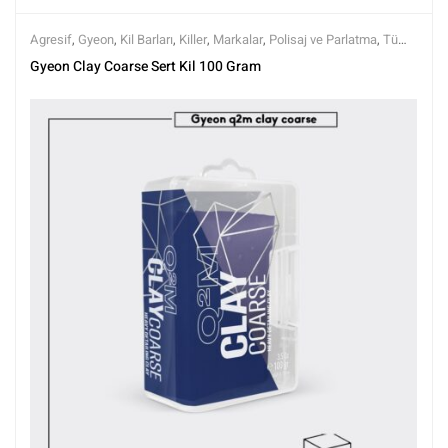
Agresif
,
Gyeon
,
Kil Barları
,
Killer
,
Markalar
,
Polisaj ve Parlatma
,
Tüm
Ürünler
,
Tüm Ürünler
,
Yüzey Temizleyici ve Arındırıcılar
Gyeon Clay Coarse Sert Kil 100 Gram