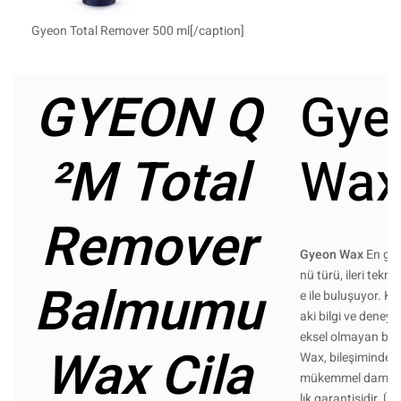
Gyeon Total Remover 500 ml[/caption]
GYEON Q
Gye
²M Total
Wa
Remover
Gyeon Wax
En gel
nü türü, ileri tekno
Balmumu
e ile buluşuyor. 
aki bilgi ve deney
eksel olmayan bir
Wax Cila
Wax, bileşiminde fl
mükemmel damlam
lık garantisidir. Ü