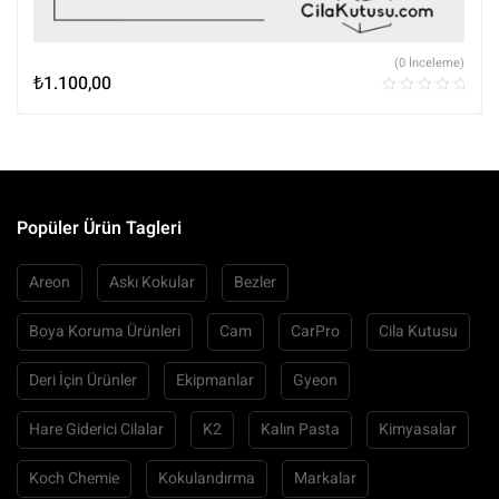
(0 İnceleme)
₺
1.100,00
Popüler Ürün Tagleri
Areon
Askı Kokular
Bezler
Boya Koruma Ürünleri
Cam
CarPro
Cila Kutusu
Deri İçin Ürünler
Ekipmanlar
Gyeon
Hare Giderici Cilalar
K2
Kalın Pasta
Kimyasalar
Koch Chemie
Kokulandırma
Markalar