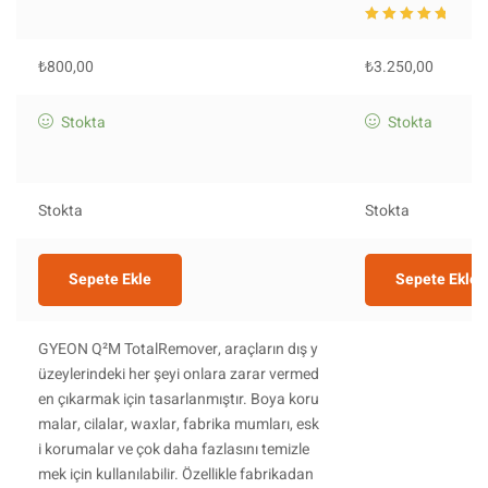
5 üzerinden
5.0
0
oy aldı
₺
800,00
₺
3.250,00
Stokta
Stokta
Stokta
Stokta
Sepete Ekle
Sepete Ekle
GYEON Q²M TotalRemover, araçların dış y
üzeylerindeki her şeyi onlara zarar vermed
en çıkarmak için tasarlanmıştır. Boya koru
malar, cilalar, waxlar, fabrika mumları, esk
i korumalar ve çok daha fazlasını temizle
mek için kullanılabilir. Özellikle fabrikadan