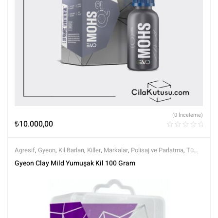
(0 İnceleme)
₺
10.000,00
Agresif
,
Gyeon
,
Kil Barları
,
Killer
,
Markalar
,
Polisaj ve Parlatma
,
Tüm
Ürünler
,
Tüm Ürünler
,
Yüzey Temizleyici ve Arındırıcılar
Gyeon Clay Mild Yumuşak Kil 100 Gram