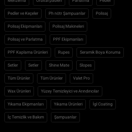
Menzerna
Orbital padleri
Parlatma
Pedler
Pedler ve Keçeler
Ph nötr Şampuanlar
Polisaj
Polisaj Ekipmanları
Polisaj Makineleri
Polisaj ve Parlatma
PPF Ekipmanları
PPF Kaplama Ürünleri
Rupes
Seramik Boya Koruma
Setler
Setler
Shine Mate
Slopes
Tüm Ürünler
Tüm Ürünler
Valet Pro
Wax Ürünleri
Yüzey Temizleyici ve Arındırıcılar
Yıkama Ekipmanları
Yıkama Ürünleri
İgl Coating
İç Temizlik ve Bakım
Şampuanlar