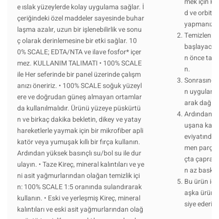
mek için K
e ıslak yüzeylerde kolay uygulama sağlar. İ
d ve orbita
çeriğindeki özel maddeler sayesinde buhar
yapmanızı ö
laşma azalır, uzun bir işlenebilirlik ve sonu
Temizlenmi
ç olarak derinlemesine bir etki sağlar. 10
başlayacağ
0% SCALE; EDTA/NTA ve ilave fosfor* içer
n önce tama
mez. KULLANIM TALIMATI • 100% SCALE
n.
ile Her seferinde bir panel üzerinde çalışm
Sonrasında 
anızı öneririz. • 100% SCALE soğuk yüzeyl
n uygulanac
ere ve doğrudan güneş almayan ortamlar
arak dağıtı
da kullanılmalıdır. Ürünü yüzeye püskürtü
Ardından şef
n ve birkaç dakika bekletin, dikey ve yatay
uşana kadar
hareketlerle yaymak için bir mikrofiber apli
eviyatında
katör veya yumuşak kıllı bir fırça kullanın.
men parçal
Ardından yüksek basınçlı su/bol su ile dur
çta çapraz 
ulayın. • Taze Kireç, mineral kalıntıları ve ye
n az baskı 
ni asit yağmurlarından olağan temizlik içi
Bu ürün için
n: 100% SCALE 1:5 oranında sulandırarak
aşka ürünle
kullanın. • Eski ve yerleşmiş Kireç, mineral
siye ederim
kalıntıları ve eski asit yağmurlarından olağ