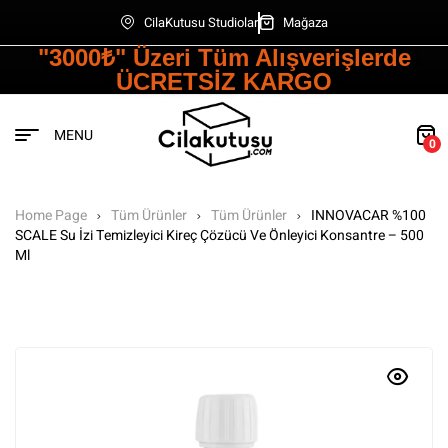
CilaKutusu Studiolar
Mağaza
"3000₺" Üzeri Tüm Alışverişlerde
ÜCRETSİZ KARGO
MENU
0
Home Page
Tüm Ürünler
Tüm Ürünler
INNOVACAR %100
SCALE Su İzi Temizleyici Kireç Çözücü Ve Önleyici Konsantre – 500
Ml