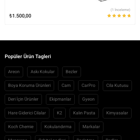
(1 İnceleme)
₺
1.500,00
5 üzerinden
5.00
oy aldı
Popüler Ürün Tagleri
Areon
Askı Kokular
Bezler
Boya Koruma Ürünleri
Cam
CarPro
Cila Kutusu
Deri İçin Ürünler
Ekipmanlar
Gyeon
Hare Giderici Cilalar
K2
Kalın Pasta
Kimyasalar
Koch Chemie
Kokulandırma
Markalar