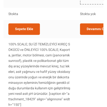
Stokta
Stokta yok
Sepete Ekle
Devamını Ok
100% SCALE; SU İZİ TEMİZLEYİCİ KIREÇ S
ÖKÜCÜ ve ÖNLEYİCİ 100% SCALE; Kaport
a, jantlar, motor bölmesi, cam (panoramik
sunroof), plastik ve polikarbonat gibi tüm
dış araç yüzeylerinde mevcut kireç, tuz lek
eleri, asit yağmuru ve hafif yüzey oksidasy
onu üzerinde yoğun ve enerjik bir dekonta
minasyon eyleminin/temizliğinin gerekli ol
duğu durumlarda kullanım için geliştirilmiş
yeni nesil asit pH ürünüdür. [caption id="a
ttachment_18429" align="alignnone" widt
h="150"]