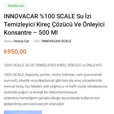
Stokta var
INNOVACAR %100 SCALE Su İzi
Temizleyici Kireç Çözücü Ve Önleyici
Konsantre – 500 Ml
Marka:
İnnova Car
SKU:
INNOVACAR-SCALE
₺
950,00
100% SCALE; SU İZİ TEMİZLEYİCİ KIREÇ SÖKÜCÜ ve ÖNLEYİCİ
100% SCALE; Kaporta, jantlar, motor bölmesi, cam (panoramik
sunroof), plastik ve polikarbonat gibi tüm dış araç yüzeylerinde
mevcut kireç, tuz lekeleri, asit yağmuru ve hafif yüzey oksidasyonu
üzerinde yoğun ve enerjik bir dekontaminasyon
eyleminin/temizliğinin gerekli olduğu durumlarda kullanım için
geliştirilmiş yeni nesil asit pH ürünüdür.