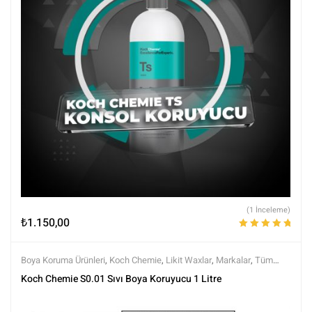
(1 İnceleme)
₺
1.150,00
5 üzerinden
5.00
oy aldı
Boya Koruma Ürünleri
,
Koch Chemie
,
Likit Waxlar
,
Markalar
,
Tüm
Ürünler
,
Tüm Ürünler
,
Wax Ürünleri
Koch Chemie S0.01 Sıvı Boya Koruyucu 1 Litre