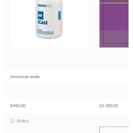
innovacar-scale
₺
950,00
₺
2.300,00
Stokta
St