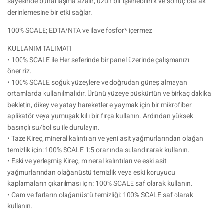
sayesinde buharlaşma azalır, uzun bir işlenebilirlik ve sonuç olarak
derinlemesine bir etki sağlar.
100% SCALE; EDTA/NTA ve ilave fosfor* içermez.
KULLANIM TALIMATI
• 100% SCALE ile Her seferinde bir panel üzerinde çalışmanızı
öneririz.
• 100% SCALE soğuk yüzeylere ve doğrudan güneş almayan
ortamlarda kullanılmalıdır. Ürünü yüzeye püskürtün ve birkaç dakika
bekletin, dikey ve yatay hareketlerle yaymak için bir mikrofiber
aplikatör veya yumuşak kıllı bir fırça kullanın. Ardından yüksek
basınçlı su/bol su ile durulayın.
• Taze Kireç, mineral kalıntıları ve yeni asit yağmurlarından olağan
temizlik için: 100% SCALE 1:5 oranında sulandırarak kullanın.
• Eski ve yerleşmiş Kireç, mineral kalıntıları ve eski asit
yağmurlarından olağanüstü temizlik veya eski koruyucu
kaplamaların çıkarılması için: 100% SCALE saf olarak kullanın.
• Cam ve farların olağanüstü temizliği: 100% SCALE saf olarak
kullanın.