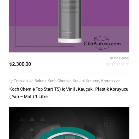
(0 İnceleme)
₺
2.300,00
İç Temizlik ve Bakım
,
Koch Chemie
,
Konsol Koruma
,
Koruma ve
Parlatma
,
Markalar
,
Tüm Ürünler
,
Tüm Ürünler
,
Yarı Mat (Doğal
Koch Chemie Top Star( TS) İç Vinil , Kauçuk , Plastik Koruyucu
Görünüm)
( Yarı – Mat ) 1 Litre