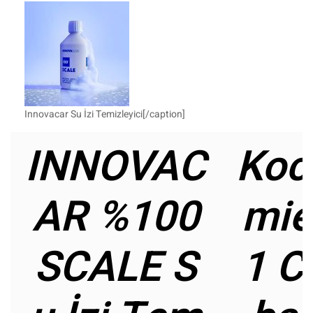
Innovacar Su İzi Temizleyici[/caption]
INNOVAC
Koc
AR %100
mie
SCALE S
1 C