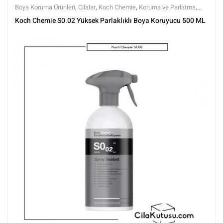
Boya Koruma Ürünleri
,
Cilalar
,
Koch Chemie
,
Koruma ve Parlatma
,
Markalar
,
Parlatma
,
Polisaj ve Parlatma
,
Showcar Cilalar
,
Tüm
Koch Chemie S0.02 Yüksek Parlaklıklı Boya Koruyucu 500 ML
Ürünler
,
Tüm Ürünler