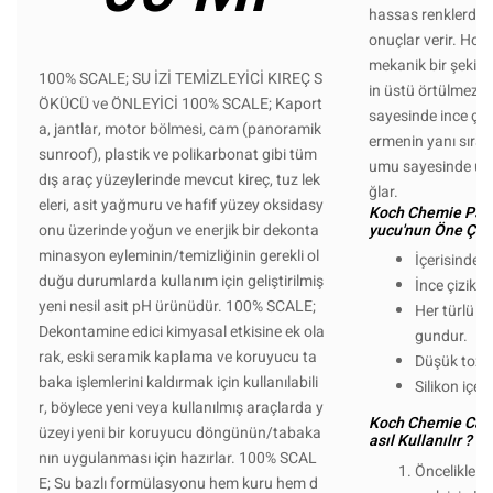
hassas renklerde d
onuçlar verir. Holo
mekanik bir şekilde
100% SCALE; SU İZİ TEMİZLEYİCİ KIREÇ S
in üstü örtülmez. 
ÖKÜCÜ ve ÖNLEYİCİ 100% SCALE; Kaport
sayesinde ince çizi
a, jantlar, motor bölmesi, cam (panoramik
ermenin yanı sıra 
sunroof), plastik ve polikarbonat gibi tüm
umu sayesinde uzu
dış araç yüzeylerinde mevcut kireç, tuz lek
ğlar.
eleri, asit yağmuru ve hafif yüzey oksidasy
Koch Chemie P3.
onu üzerinde yoğun ve enerjik bir dekonta
yucu'nun Öne Çıkan
minasyon eyleminin/temizliğinin gerekli ol
İçerisinde 
duğu durumlarda kullanım için geliştirilmiş
İnce çizikle
yeni nesil asit pH ürünüdür. 100% SCALE;
Her türlü b
Dekontamine edici kimyasal etkisine ek ola
gundur.
rak, eski seramik kaplama ve koruyucu ta
Düşük toz 
baka işlemlerini kaldırmak için kullanılabili
Silikon içe
r, böylece yeni veya kullanılmış araçlarda y
Koch Chemie Car
üzeyi yeni bir koruyucu döngünün/tabaka
asıl Kullanılır ?
nın uygulanması için hazırlar. 100% SCAL
Öncelikle da
E; Su bazlı formülasyonu hem kuru hem d