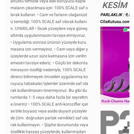
anüstü temizlik veya eski koruyucu kapla
KESİM : 
maların çıkarılması için: 100% SCALE saf o
larak kullanın. • Cam ve farların olağanüst
PARLAKLIK : 9,5
ü temizliği: 100% SCALE saf olarak kullanı
CilaKutusu.com - 
n. UYARILAR • Sıcak yüzeylere veya güneş
altında uygulanmasını tavsiye etmiyoruz.
• Uygulama sonrası ürünün yüzeyde kuru
masına izin vermeyiniz. • Cam veya diğer y
üzeylerde uzun süre kalmasına izin verilm
emesini tavsiye ederiz. • Güçlü bir dekonta
minasyon özelliği nedeniyle, 100% SCALE
direnci bilinmeyen önceden uygulanmış ko
ruyucu tabakalar/işlemler üzerinde saf ola
rak kullanılmasını önermiyoruz. Bu gibi du
rumlarda 1: 5 veya daha fazla bir seyreltm
e öneririz • 100% SCALE anti-korozifler içer
se bile boyasız veya aside duyarlı yüzeyler
de (örn. doğrudan parlak vernikler) saf ola
rak kullanmayın. • Şüphe durumunda veya
özellikle hassas yüzeylerde, kullanmadan