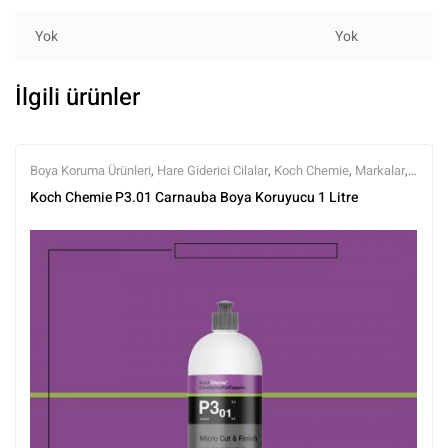
Yok
Yok
İlgili ürünler
Boya Koruma Ürünleri
,
Hare Giderici Cilalar
,
Koch Chemie
,
Markalar
,
Polisaj
,
Tüm Ürünler
,
Tüm Ürünler
Koch Chemie P3.01 Carnauba Boya Koruyucu 1 Litre