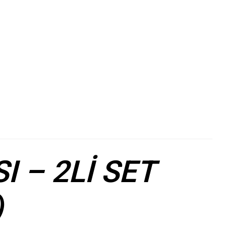
 – 2Lİ SET
)