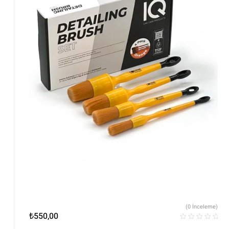
(0 İnceleme)
₺
550,00