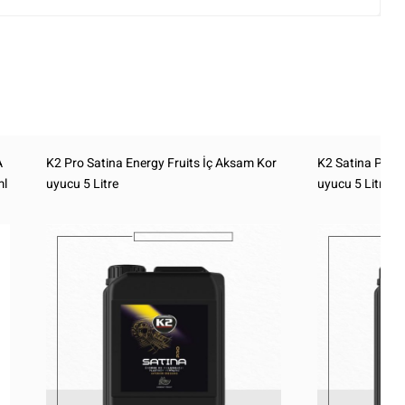
A
K2 Pro Satina Energy Fruits İç Aksam Kor
K2 Satina Pro 
ml
uyucu 5 Litre
uyucu 5 Litre