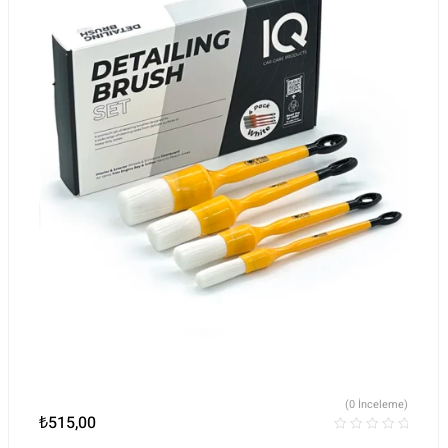
(0 İnceleme)
₺
515,00