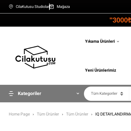
CilaKutusu Studiolar
Mağaza
"3000
Yıkama Ürünleri
Yeni Ürünlerimiz
Kategoriler
Tüm Kategoriler
Home Page
Tüm Ürünler
Tüm Ürünler
IQ DETAYLANDIRMA 