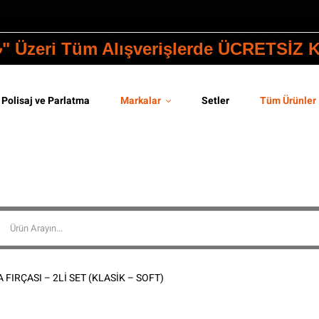
₺" Üzeri Tüm Alışverişlerde ÜCRETSİZ
Polisaj ve Parlatma
Markalar
Setler
Tüm Ürünler
FIRÇASI – 2Lİ SET (KLASİK – SOFT)