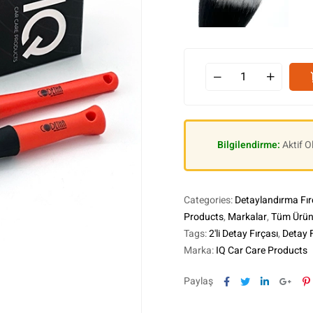
Bilgilendirme:
Aktif 
Categories:
Detaylandırma Fır
Products
,
Markalar
,
Tüm Ürün
Tags:
2'li Detay Fırçası
,
Detay F
Marka:
IQ Car Care Products
Facebook
Twitter
Linkedin
Goog
P
Paylaş