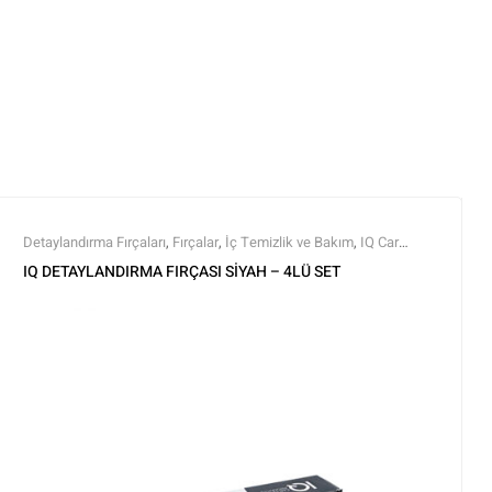
Detaylandırma Fırçaları
,
Fırçalar
,
İç Temizlik ve Bakım
,
IQ Car
Care Products
,
Markalar
,
Tüm Ürünler
,
Tüm Ürünler
IQ DETAYLANDIRMA FIRÇASI SİYAH – 4LÜ SET