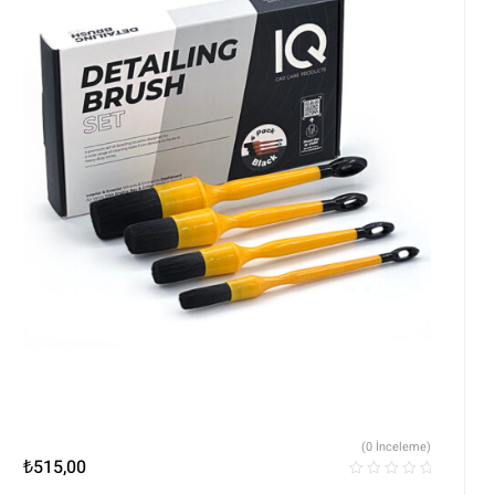
(0 İnceleme)
₺
515,00