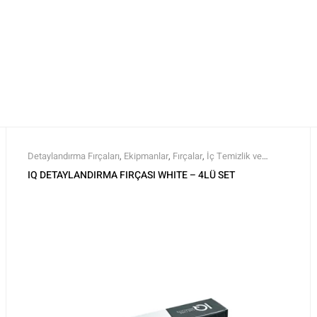
Detaylandırma Fırçaları
,
Ekipmanlar
,
Fırçalar
,
İç Temizlik ve
Bakım
,
IQ Car Care Products
,
Markalar
,
Tüm Ürünler
,
Tüm Ürünler
IQ DETAYLANDIRMA FIRÇASI WHITE – 4LÜ SET