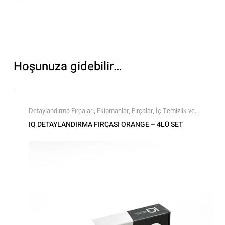
Hoşunuza gidebilir…
Detaylandırma Fırçaları
,
Ekipmanlar
,
Fırçalar
,
İç Temizlik ve
Bakım
,
IQ Car Care Products
,
Markalar
,
Tüm Ürünler
,
Tüm Ürünler
IQ DETAYLANDIRMA FIRÇASI ORANGE – 4LÜ SET