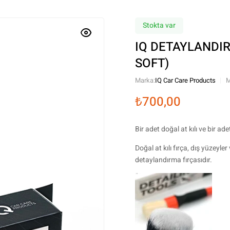
Stokta var
IQ DETAYLANDIRM
SOFT)
Marka:
IQ Car Care Products
M
₺
700,00
Bir adet doğal at kılı ve bir ad
Doğal at kılı fırça, dış yüzeyl
detaylandırma fırçasıdır.