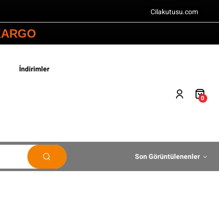
Cilakutusu.com
 KARGO
İndirimler
0
Son Görüntülenenler