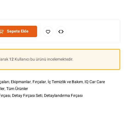
Sepete Ekle
Olarak
12
Kullanıcı bu ürünü incelemektedir.
çaları
,
Ekipmanlar
,
Fırçalar
,
İç Temizlik ve Bakım
,
IQ Car Care
ler
,
Tüm Ürünler
ırçası
,
Detay Fırçası Seti
,
Detaylandırma Fırçası
le+
interest