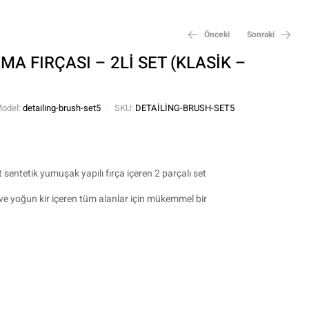
Önceki
Sonraki
A FIRÇASI – 2Lİ SET (KLASİK –
₺
550,00
₺
590,00
odel:
detailing-brush-set5
SKU:
DETAILING-BRUSH-SET5
et sentetik yumuşak yapılı fırça içeren 2 parçalı set
er ve yoğun kir içeren tüm alanlar için mükemmel bir