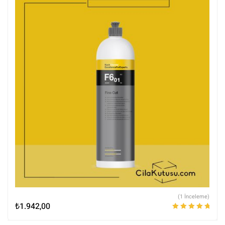
(1 İnceleme)
₺
1.942,00
5 üzerinden
5.00
oy aldı