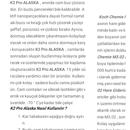
K2 Pro ALASKA
, anında cam buz çözücü
dür. En buzlu pencereleri bile kaldırabilir. A
ktif nanoparçacıklara dayalı formül camd
Koch Chemie M3
aki buzu ve kırağı çok hızlı çözerek yüzeyi
asının hare giderici
şeffaf, pürüzsüz ve çiziksiz bırakır.Ayrıca,
minde kalın ve kılca
donmuş sileceklerin çıkarılmasını kolaylaşt
den boyanın üst k
ıracak ve onları daha sonra donmaya karş
çatlaklardan kayn
ı koruyacaktır.
K2 Pro ALASKA
, camlarda
nin içlerini dolduru
sonradan oluşan buzlanmayı kolayca gide
Chemie M3.02 Har
recek ve üzerlerinde yapışmaz bir kaplama
boya tiplerinde hol
oluşturacaktır.
K2 Pro ALASKA
15 yıldır sü
000 kum'a kadar ol
rücülere yardımcı olan bir üründür. Kullanı
ı olarak gidermek iç
mı çok kolay - sadece buzlu cama püskürt
miş yeni nesil bir c
ün. Cam contaları ve silecek lastikleri gibi v
02 Hare Giderici C
ernik ve kauçuk bileşenler için tamamen g
ericiler gibi hologr
üvenlidir. -70 ° C'ye kadar bile çalışır.
n üzerini örtmez h
K2 Pro Alaska Nasıl Kullanılır ?
ekanik olarak orta
Kar tabakasını aşağıya doğru ayırı
mie M3.02 , son de
n.
Kolay uygulanır ve 
Buzlu cam tabakasının üzerine püs