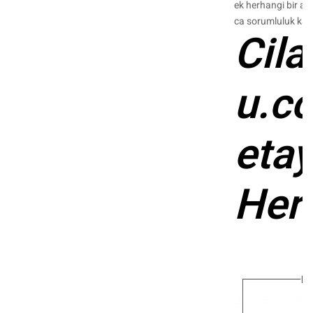
ek herhangi bir aks
ca sorumluluk kab
Cil
u.c
etay
Her 