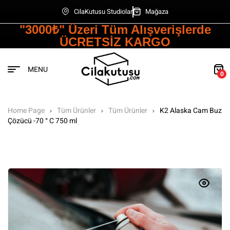
CilaKutusu Studiolar
Mağaza
"3000₺" Üzeri Tüm Alışverişlerde
ÜCRETSİZ KARGO
MENU
0
Home Page
Tüm Ürünler
Tüm Ürünler
K2 Alaska Cam Buz
Çözücü -70 ° C 750 ml