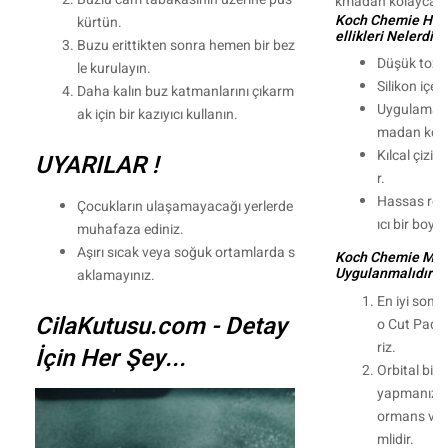
kmadan kolayca çık
Koch Chemie Hare 
kürtün.
ellikleri Nelerdir ?
Buzu erittikten sonra hemen bir bez
Düşük toz 
le kurulayın.
Silikon içe
Daha kalın buz katmanlarını çıkarm
Uygulaması 
ak için bir kazıyıcı kullanın.
madan kolayc
Kılcal çizik
UYARILAR !
r.
Hassas renk
Çocukların ulaşamayacağı yerlerde
ıcı bir boya
muhafaza ediniz.
Aşırı sıcak veya soğuk ortamlarda s
Koch Chemie M3.0
Uygulanmalıdır ?
aklamayınız.
En iyi sonuç
CilaKutusu.com - Detay
o Cut Pad k
riz.
İçin Her Şey...
Orbital bir 
yapmanız ü
ormans ver
mlidir.