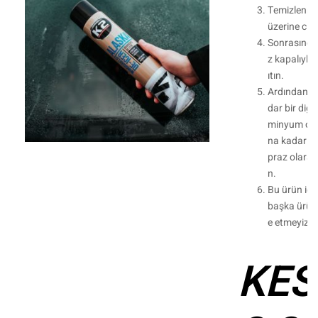
Temizlenmiş
üzerine cil
Sonrasında
z kapalıyke
ıtın.
Ardından şe
dar bir diğe
minyum oks
na kadar or
praz olara
n.
Bu ürün için
başka ürünl
e etmeyiz.
KES