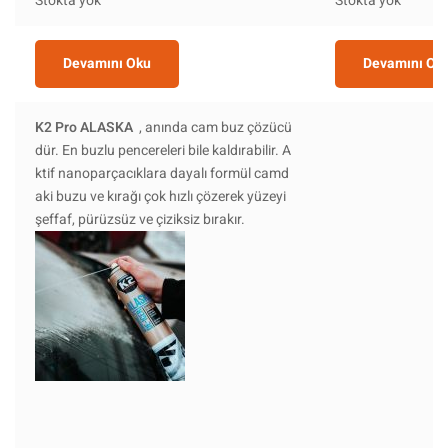
Stokta yok
Stokta yok
Devamını Oku
Devamını Ok
K2 Pro ALASKA
, anında cam buz çözücü
dür. En buzlu pencereleri bile kaldırabilir. A
ktif nanoparçacıklara dayalı formül camd
aki buzu ve kırağı çok hızlı çözerek yüzeyi
şeffaf, pürüzsüz ve çiziksiz bırakır.