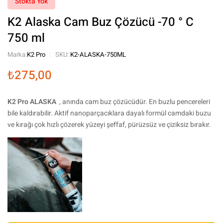
Stokta Yok
K2 Alaska Cam Buz Çözücü -70 ° C
750 ml
Marka:
K2 Pro
SKU:
K2-ALASKA-750ML
₺
275,00
K2 Pro ALASKA
, anında cam buz çözücüdür. En buzlu pencereleri
bile kaldırabilir. Aktif nanoparçacıklara dayalı formül camdaki buzu
ve kırağı çok hızlı çözerek yüzeyi şeffaf, pürüzsüz ve çiziksiz bırakır.