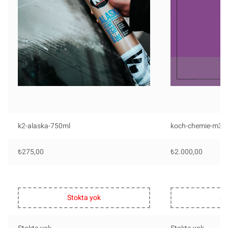
k2-alaska-750ml
koch-chemie-m302
₺
275,00
₺
2.000,00
Stokta yok
St