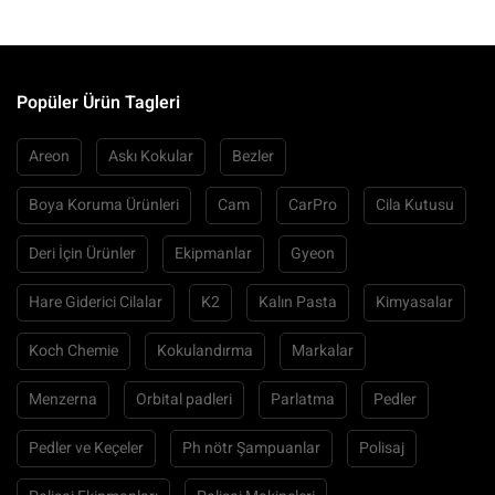
Popüler Ürün Tagleri
Areon
Askı Kokular
Bezler
Boya Koruma Ürünleri
Cam
CarPro
Cila Kutusu
Deri İçin Ürünler
Ekipmanlar
Gyeon
Hare Giderici Cilalar
K2
Kalın Pasta
Kimyasalar
Koch Chemie
Kokulandırma
Markalar
Menzerna
Orbital padleri
Parlatma
Pedler
Pedler ve Keçeler
Ph nötr Şampuanlar
Polisaj