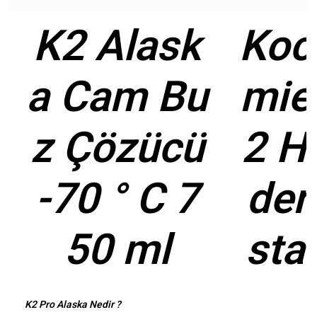
K2 Alask
Koc
a Cam Bu
mie
z Çözücü
2 H
-70 ° C 7
der
50 ml
sta 
K2 Pro Alaska Nedir ?