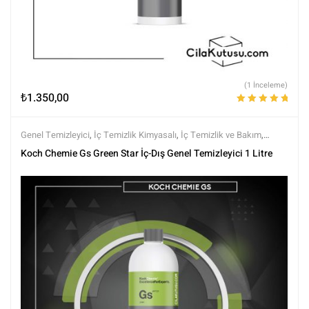
(1 İnceleme)
₺
1.350,00
5 üzerinden
5.00
oy aldı
Genel Temizleyici
,
İç Temizlik Kimyasalı
,
İç Temizlik ve Bakım
,
Kimyasalar
,
Koch Chemie
,
Markalar
,
Tüm Ürünler
,
Tüm Ürünler
Koch Chemie Gs Green Star İç-Dış Genel Temizleyici 1 Litre