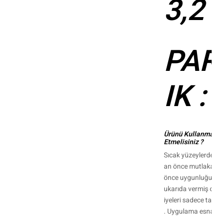
3,2
PAR
IK :
Ürünü Kullanmada
Etmelisiniz ?
Sıcak yüzeylerde 
an önce mutlaka 
önce uygunluğunu 
ukarıda vermiş o
iyeleri sadece tavs
. Uygulama esnas