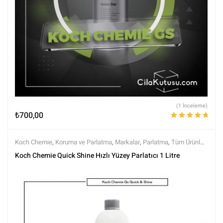
(1 İnceleme)
₺
700,00
5 üzerinden
5.00
oy aldı
Koch Chemie
,
Koruma ve Parlatma
,
Markalar
,
Parlatma
,
Tüm Ürünler
,
Tüm Ürünler
Koch Chemie Quick Shine Hızlı Yüzey Parlatıcı 1 Litre