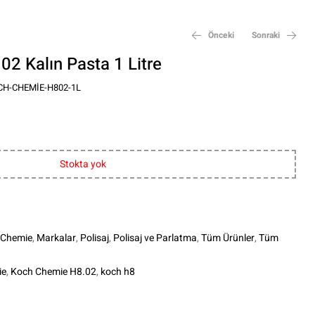
Önceki
Sonraki
2 Kalın Pasta 1 Litre
CH-CHEMIE-H802-1L
₺
₺
2.205,00
1.300,00
Stokta yok
 Chemie
,
Markalar
,
Polisaj
,
Polisaj ve Parlatma
,
Tüm Ürünler
,
Tüm
ie
,
Koch Chemie H8.02
,
koch h8