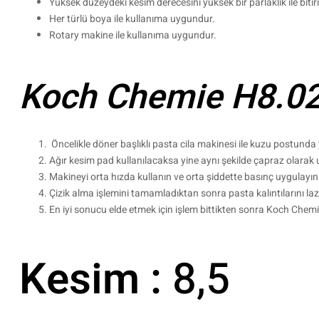
Yüksek düzeydeki kesim derecesini yüksek bir parlaklık ile bitiri
Her türlü boya ile kullanıma uygundur.
Rotary makine ile kullanıma uygundur.
Koch Chemie H8.02 K
Öncelikle döner başlıklı pasta cila makinesi ile kuzu postunda
Ağır kesim pad kullanılacaksa yine aynı şekilde çapraz olarak
Makineyi orta hızda kullanın ve orta şiddette basınç uygulayın
Çizik alma işlemini tamamladıktan sonra pasta kalıntılarını lazer
En iyi sonucu elde etmek için işlem bittikten sonra Koch Chemie
Kesim :
8,5