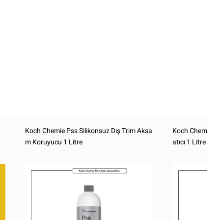
Koch Chemie Pss Silikonsuz Dış Trim Aksa
Koch Chemie Qui
m Koruyucu 1 Litre
atıcı 1 Litre