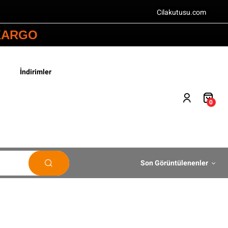
Cilakutusu.com
 KARGO
İndirimler
0
Son Görüntülenenler