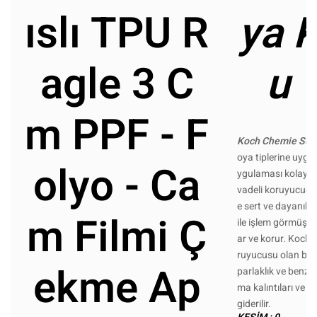
ıslı TPU R
ya 
agle 3 C
u 
m PPF - F
Koch Chemie S0.0
oya tiplerine uygun 
olyo - Ca
ygulaması kolay püs
vadeli koruyucudur
e sert ve dayanıklı
m Filmi Ç
ile işlem görmüş yü
ar ve korur. Koch 
ruyucusu olan bu ür
ekme Ap
parlaklık ve benzer
ma kalıntıları ve ka
giderilir.