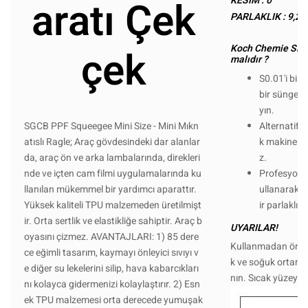
aratı Çek
KESİM : 0
PARLAKLIK : 9,2
çek
Koch Chemie Sıvı
malıdır ?
S0.01'i bir
bir süngerle
yın.
Alternatif o
SGCB PPF Squeegee Mini Size - Mini Mıkn
k makine ya
atıslı Ragle; Araç gövdesindeki dar alanlar
z.
da, araç ön ve arka lambalarında, direkleri
Profesyonel
nde ve içten cam filmi uygulamalarında ku
ullanarak ka
llanılan mükemmel bir yardımcı aparattır.
ir parlaklı
Yüksek kaliteli TPU malzemeden üretilmişt
ir. Orta sertlik ve elastikliğe sahiptir. Araç b
UYARILAR!
oyasını çizmez. AVANTAJLARI: 1) 85 dere
Kullanmadan önce 
ce eğimli tasarım, kaymayı önleyici sıvıyı v
k ve soğuk ortam
e diğer su lekelerini silip, hava kabarcıkları
nın. Sıcak yüzeyl
nı kolayca gidermenizi kolaylaştırır. 2) Esn
ek TPU malzemesi orta derecede yumuşak