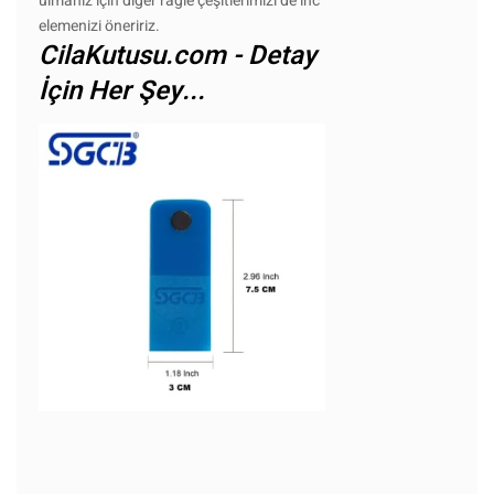
ulmanız için diğer ragle çeşitlerimizi de inc
elemenizi öneririz.
CilaKutusu.com - Detay
İçin Her Şey...