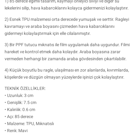
1) 85 derece eğimli tasarım, kaymayı önleyici sıvıyı ve diğer su
lekelerini silip, hava kabarcıklarını kolayca gidermenizi kolaylaştırır.
2) Esnek TPU malzemesi orta derecede yumuşak ve serttir. Ragleyi
kavramayı ve araba boyasını çizmeden hava kabarcıklarını
gidermeyi kolaylaştırmak için elle cilalanmıştır.
3) Bir PPF tutucu mıknatıs ile film uygulamak daha uygundur. Filmi
hareket ve kontrol etmek daha kolaydır. Araba boyasına zarar
vermeden herhangi bir zamanda araba gövdesinden çıkartılabilir.
4) Küçük boyutlu bu ragle, ulaşılması en zor alanlarda, kıvrımlarda,
köşelerde ve düzgün olmayan yüzeylerde işinizi çok kolaylaştırır.
TEKNİK ÖZELLİKLER:
• Uzunluk: 3 cm
• Genişlik: 7.5 cm
• Kalınlık: 0.6 cm
• Açı: 85 derece
• Malzeme: TPU, Mıknatıslı
• Renk: Mavi