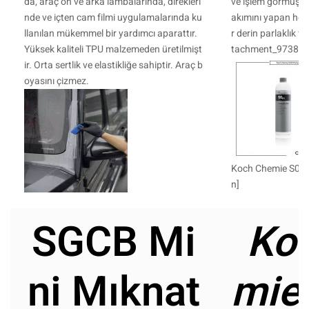
da, araç ön ve arka lambalarında, direkleri
ve işlem görmüş y
nde ve içten cam filmi uygulamalarında ku
akımını yapan hem 
llanılan mükemmel bir yardımcı aparattır.
r derin parlaklık v
Yüksek kaliteli TPU malzemeden üretilmişt
tachment_9738" al
ir. Orta sertlik ve elastikliğe sahiptir. Araç b
oyasını çizmez.
Koch Chemie S0.01
n]
SGCB Mi
Ko
ni Mıknat
mie 