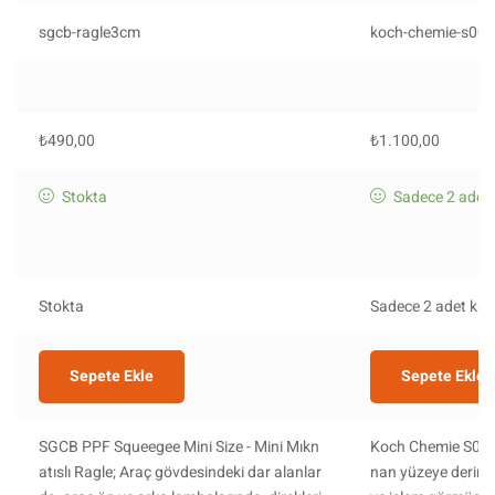
sgcb-ragle3cm
koch-chemie-s001
₺
490,00
₺
1.100,00
Stokta
Sadece 2 adet 
Stokta
Sadece 2 adet kald
Sepete Ekle
Sepete Ekle
SGCB PPF Squeegee Mini Size - Mini Mıkn
Koch Chemie S0.01
atıslı Ragle; Araç gövdesindeki dar alanlar
nan yüzeye derin p