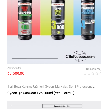
₺
8.950,00
(0 İnceleme)
₺
8.500,00
1 yıl
,
Boya Koruma Ürünleri
,
Gyeon
,
Markalar
,
Semi Profesyonel
Seramikler
,
Seramik Boya Koruma
,
Sprey Seramikler
,
Tüm Ürünler
,
Gyeon Q2 CanCoat Evo 200ml (Yeni Formül)
Tüm Ürünler