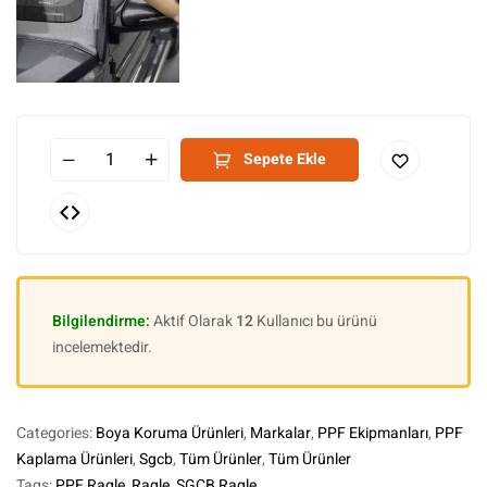
Sepete Ekle
Bilgilendirme:
Aktif Olarak
12
Kullanıcı bu ürünü
incelemektedir.
Categories:
Boya Koruma Ürünleri
,
Markalar
,
PPF Ekipmanları
,
PPF
Kaplama Ürünleri
,
Sgcb
,
Tüm Ürünler
,
Tüm Ürünler
Tags:
PPF Ragle
,
Ragle
,
SGCB Ragle