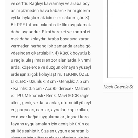
ve serttir. Ragleyi kavramayı ve araba boy
asını çizmeden hava kabarcıklarını giderm
eyi kolaylaştırmak için elle cilalanmıştır. 3)
Bir PPF tutucu mıknatıs ile film uygulamak
daha uygundur. Filmi hareket ve kontrol et
mek daha kolaydır. Araba boyasına zarar
vermeden herhangi bir zamanda araba gö
vdesinden çıkartılabilir. 4) Küçük boyutlu b
u ragle, ulaşılması en zor alanlarda, kıvrıml
arda, köşelerde ve düzgün olmayan yüzeyl
erde işinizi çok kolaylaştırır. TEKNİK ÖZEL
LİKLER: • Uzunluk: 3 cm • Genişlik: 7.5 cm
Koch Chemie S0.0
• Kalınlık: 0.6 cm • Açı: 85 derece • Malzem
e: TPU, Mıknatıslı • Renk: Mavi SGCB ragle
ailesi, geniş ve dar alanlar, otomobil yüzeyl
eri, parçaları, camlar, aynalar, kapı kolları,
ev duvar kağıdı uygulamaları, inşaat karo
fayans uygulamaları için geniş bir ürün çe
şitliliğe sahiptir. Size en uygun aparatını b