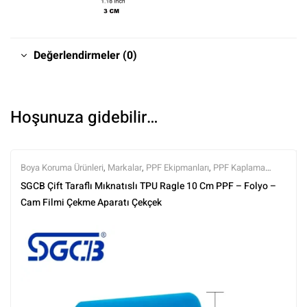
Değerlendirmeler (0)
Hoşunuza gidebilir…
Boya Koruma Ürünleri
,
Markalar
,
PPF Ekipmanları
,
PPF Kaplama
Ürünleri
,
Sgcb
,
Tüm Ürünler
,
Tüm Ürünler
SGCB Çift Taraflı Mıknatıslı TPU Ragle 10 Cm PPF – Folyo –
Cam Filmi Çekme Aparatı Çekçek