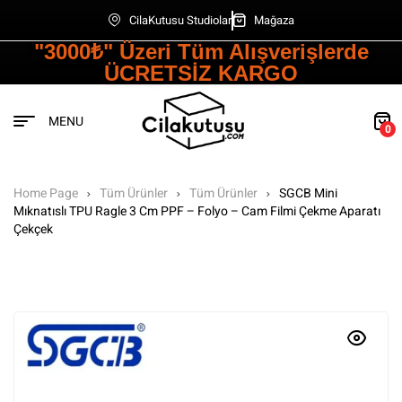
CilaKutusu Studiolar
Mağaza
"3000₺" Üzeri Tüm Alışverişlerde
ÜCRETSİZ KARGO
MENU
0
Home Page
Tüm Ürünler
Tüm Ürünler
SGCB Mini
Mıknatıslı TPU Ragle 3 Cm PPF – Folyo – Cam Filmi Çekme Aparatı
Çekçek