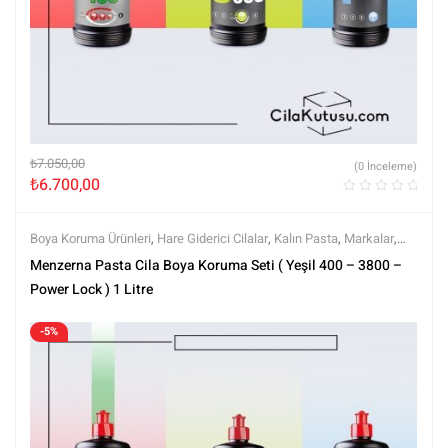
₺
7.050,00
(0 İnceleme)
₺
6.700,00
Boya Koruma Ürünleri
,
Hare Giderici Cilalar
,
Kalın Pasta
,
Markalar
,
Menzerna
,
Polisaj
,
Polisaj ve Parlatma
,
Setler
,
Setler
,
Tüm Ürünler
,
Menzerna Pasta Cila Boya Koruma Seti ( Yeşil 400 – 3800 –
Tüm Ürünler
Power Lock ) 1 Litre
-5%