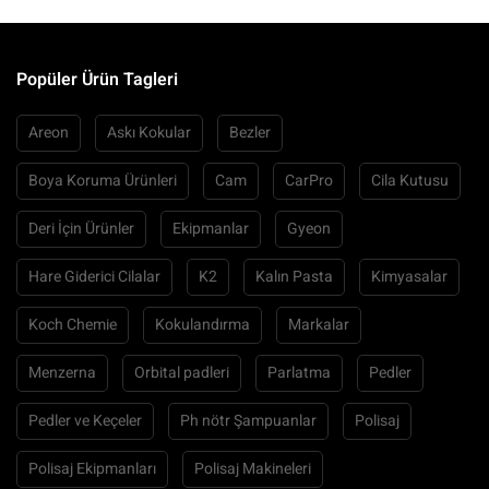
Popüler Ürün Tagleri
Areon
Askı Kokular
Bezler
Boya Koruma Ürünleri
Cam
CarPro
Cila Kutusu
Deri İçin Ürünler
Ekipmanlar
Gyeon
Hare Giderici Cilalar
K2
Kalın Pasta
Kimyasalar
Koch Chemie
Kokulandırma
Markalar
Menzerna
Orbital padleri
Parlatma
Pedler
Pedler ve Keçeler
Ph nötr Şampuanlar
Polisaj
Polisaj Ekipmanları
Polisaj Makineleri