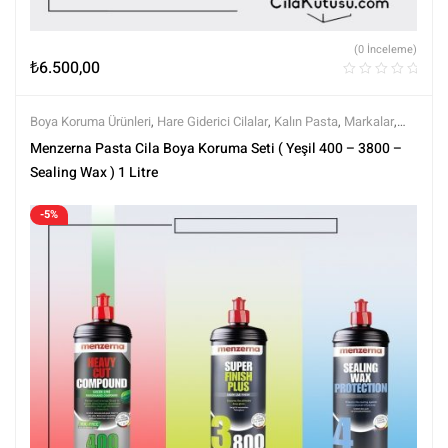
(0 İnceleme)
₺
6.500,00
Boya Koruma Ürünleri
,
Hare Giderici Cilalar
,
Kalın Pasta
,
Markalar
,
Menzerna
,
Polisaj
,
Polisaj ve Parlatma
,
Setler
,
Setler
,
Tüm Ürünler
,
Menzerna Pasta Cila Boya Koruma Seti ( Yeşil 400 – 3800 –
Tüm Ürünler
Sealing Wax ) 1 Litre
-5%