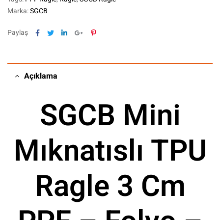
Marka:
SGCB
Facebook
Twitter
Linkedin
Google+
Pinterest
Paylaş
Açıklama
SGCB Mini
Mıknatıslı TPU
Ragle 3 Cm