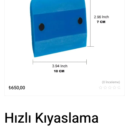
(0 İnceleme)
₺
650,00
Hızlı Kıyaslama