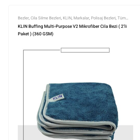
Bezler
,
Cila Silme Bezleri
,
KLIN
,
Markalar
,
Polisaj Bezleri
,
Tüm
Ürünler
,
Yıkama Ekipmanları
KLIN Buffing Multi-Purpose V2 Mikrofiber Cila Bezi ( 2’li
Paket ) (360 GSM)