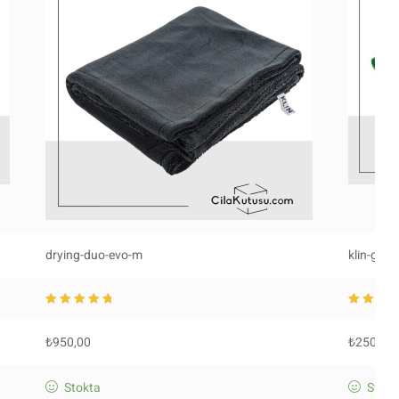
drying-duo-evo-m
klin-gre
5 üzerinden
5.0
5 üzerinde
0
oy aldı
0
oy aldı
₺
950,00
₺
250,00
Stokta
Stokt