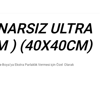
NARSIZ ULTRA
M ) (40X40CM)
ve Boya’ya Ekstra Parlaklık Vermesi için Özel Olarak