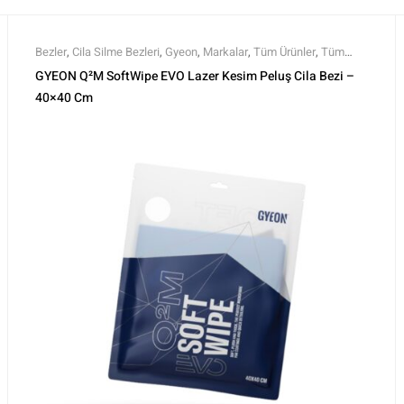
Bezler
,
Cila Silme Bezleri
,
Gyeon
,
Markalar
,
Tüm Ürünler
,
Tüm
Ürünler
GYEON Q²M SoftWipe EVO Lazer Kesim Peluş Cila Bezi –
40×40 Cm