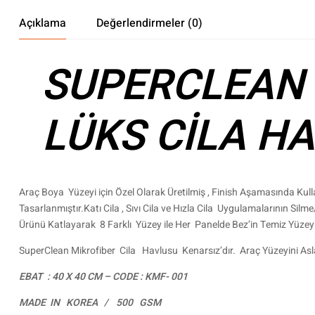
Açıklama
Değerlendirmeler (0)
SUPERCLEAN 
LÜKS CİLA HA
Araç Boya Yüzeyi için Özel Olarak Üretilmiş , Finish Aşamasında Kul
Tasarlanmıştır.Katı Cila , Sıvı Cila ve Hızla Cila Uygulamalarının Si
Ürünü Katlayarak 8 Farklı Yüzey ile Her Panelde Bez’in Temiz Yüzeyi
SuperClean Mikrofiber Cila Havlusu Kenarsız’dır. Araç Yüzeyini As
EBAT : 40 X 40 CM – CODE : KMF- 001
MADE IN KOREA / 500 GSM