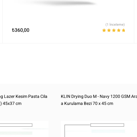
(1 İnceleme)
₺
360,00
5 üzerinden
5.00
oy aldı
ng Lazer Kesim Pasta Cila
KLIN Drying Duo M - Navy 1200 GSM Ar
 ) 45x37 cm
a Kurulama Bezi 70 x 45 cm