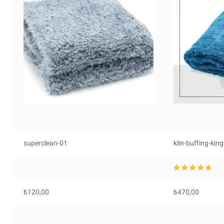
superclean-01
klin-buffing-king
5 üzerinden
5.0
0
oy aldı
₺
120,00
₺
470,00