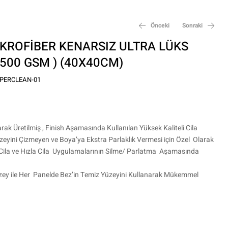
Önceki
Sonraki
KROFİBER KENARSIZ ULTRA LÜKS
 500 GSM ) (40X40CM)
₺
₺
550,00
225,00
PERCLEAN-01
rak Üretilmiş , Finish Aşamasında Kullanılan Yüksek Kaliteli Cila
yini Çizmeyen ve Boya’ya Ekstra Parlaklık Vermesi için Özel Olarak
vı Cila ve Hızla Cila Uygulamalarının Silme/ Parlatma Aşamasında
zey ile Her Panelde Bez’in Temiz Yüzeyini Kullanarak Mükemmel