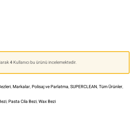
Olarak
4
Kullanıcı bu ürünü incelemektedir.
Bezleri
,
Markalar
,
Polisaj ve Parlatma
,
SUPERCLEAN
,
Tüm Ürünler
,
Bezi
,
Pasta Cila Bezi
,
Wax Bezi
le+
interest