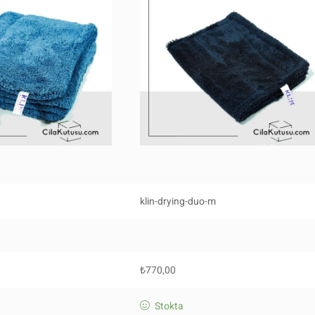
klin-drying-duo-m
₺
770,00
Stokta