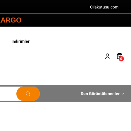
Cilakutusu.com
 KARGO
İndirimler
0
Son Görüntülenenler