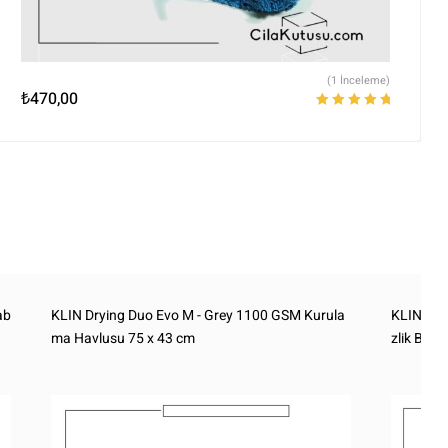
(1 İnceleme)
₺
470,00
5 üzerinden
5.00
oy aldı
ab
KLIN Drying Duo Evo M - Grey 1100 GSM Kurula
KLIN Gree
ma Havlusu 75 x 43 cm
zlik Bezi