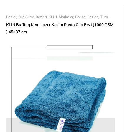
Bezler
,
Cila Silme Bezleri
,
KLIN
,
Markalar
,
Polisaj Bezleri
,
Tüm
Ürünler
,
Yıkama Ekipmanları
,
Yıkama Ürünleri
KLIN Buffing King Lazer Kesim Pasta Cila Bezi (1000 GSM
) 45×37 cm