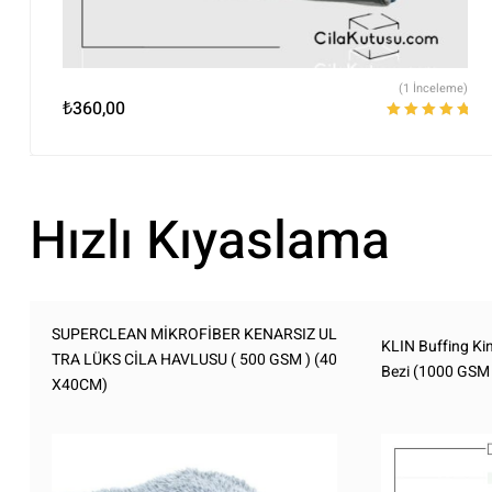
(1 İnceleme)
₺
360,00
5 üzerinden
5.00
oy aldı
Hızlı Kıyaslama
SUPERCLEAN MİKROFİBER KENARSIZ UL
KLIN Buffing Ki
TRA LÜKS CİLA HAVLUSU ( 500 GSM ) (40
Bezi (1000 GSM
X40CM)