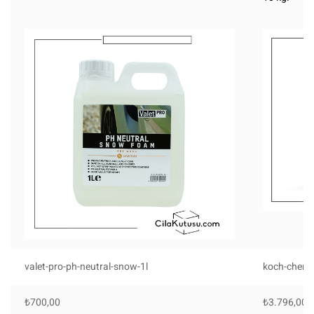
valet-pro-ph-neutral-snow-1l
koch-chemi
₺
700,00
₺
3.796,00