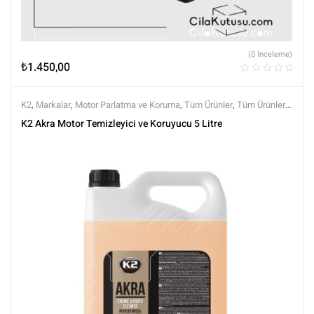
(0 İnceleme)
₺
1.450,00
K2
,
Markalar
,
Motor Parlatma ve Koruma
,
Tüm Ürünler
,
Tüm Ürünler
,
Yıkama Ürünleri
K2 Akra Motor Temizleyici ve Koruyucu 5 Litre