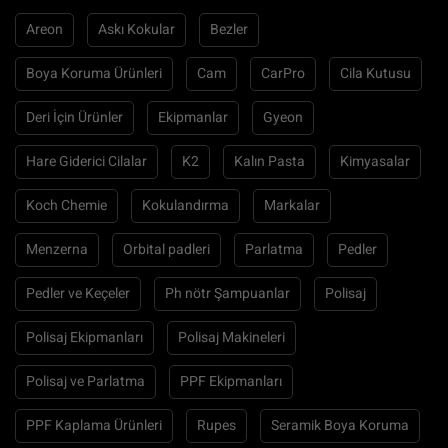
Areon
Askı Kokular
Bezler
Boya Koruma Ürünleri
Cam
CarPro
Cila Kutusu
Deri İçin Ürünler
Ekipmanlar
Gyeon
Hare Giderici Cilalar
K2
Kalın Pasta
Kimyasalar
Koch Chemie
Kokulandırma
Markalar
Menzerna
Orbital padleri
Parlatma
Pedler
Pedler ve Keçeler
Ph nötr Şampuanlar
Polisaj
Polisaj Ekipmanları
Polisaj Makineleri
Polisaj ve Parlatma
PPF Ekipmanları
PPF Kaplama Ürünleri
Rupes
Seramik Boya Koruma