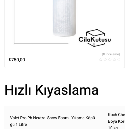
(0 İnceleme)
₺
750,00
Hızlı Kıyaslama
Koch Chem
Valet Pro Ph Neutral Snow Foam - Yıkama Köpü
Boya Koruy
ğü 1 Litre
10 kg.