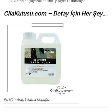
Alttan başlayarak basınçlı yıkayıcı ile durulayın.
CilaKutusu.com – Detay İçin Her Şey…
Ph Nötr Araç Yıkama Köpüğü