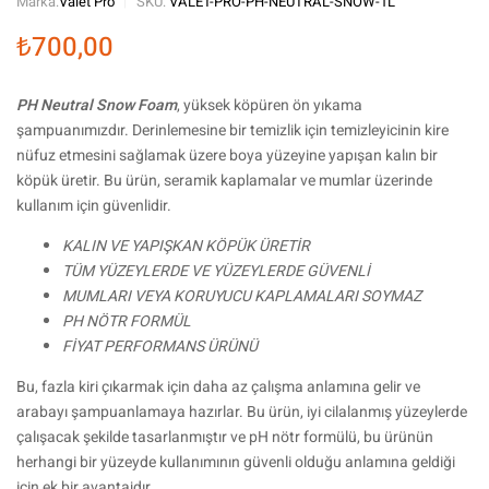
Marka:
Valet Pro
SKU:
VALET-PRO-PH-NEUTRAL-SNOW-1L
₺
700,00
PH Neutral Snow Foam
, yüksek köpüren ön yıkama
şampuanımızdır. Derinlemesine bir temizlik için temizleyicinin kire
nüfuz etmesini sağlamak üzere boya yüzeyine yapışan kalın bir
köpük üretir. Bu ürün, seramik kaplamalar ve mumlar üzerinde
kullanım için güvenlidir.
KALIN VE YAPIŞKAN KÖPÜK ÜRETİR
TÜM YÜZEYLERDE VE YÜZEYLERDE GÜVENLİ
MUMLARI VEYA KORUYUCU KAPLAMALARI SOYMAZ
PH NÖTR FORMÜL
FİYAT PERFORMANS ÜRÜNÜ
Bu, fazla kiri çıkarmak için daha az çalışma anlamına gelir ve
arabayı şampuanlamaya hazırlar. Bu ürün, iyi cilalanmış yüzeylerde
çalışacak şekilde tasarlanmıştır ve pH nötr formülü, bu ürünün
herhangi bir yüzeyde kullanımının güvenli olduğu anlamına geldiği
için ek bir avantajdır.