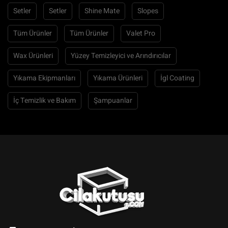
Setler
Setler
Shine Mate
Slopes
Tüm Ürünler
Tüm Ürünler
Valet Pro
Wax Ürünleri
Yüzey Temizleyici ve Arındırıcılar
Yıkama Ekipmanları
Yıkama Ürünleri
İgl Coating
İç Temizlik ve Bakım
Şampuanlar