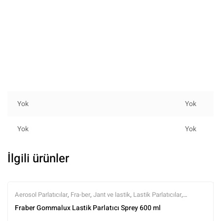
Yok
Yok
Yok
Yok
İlgili ürünler
Aerosol Parlatıcılar
,
Fra-ber
,
Jant ve lastik
,
Lastik Parlatıcılar
,
Markalar
,
Tüm Ürünler
,
Yıkama Ürünleri
Fraber Gommalux Lastik Parlatıcı Sprey 600 ml