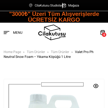
CilaKutusu Studiolar
Mağaza
"3000₺" Üzeri Tüm Alışverişlerde
ÜCRETSİZ KARGO
MENU
0
Home Page
Tüm Ürünler
Tüm Ürünler
Valet Pro Ph
Neutral Snow Foam – Yıkama Köpüğü 1 Litre