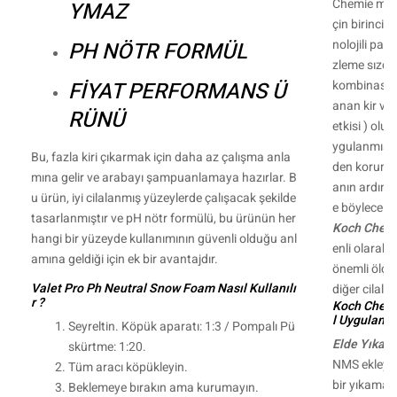
Chemie mark
YMAZ
çin birinci 
nolojili parl
PH NÖTR FORMÜL
zleme sızdır
kombinasyo
FİYAT PERFORMANS Ü
anan kir ve 
RÜNÜ
etkisi ) ol
ygulanmış yü
Bu, fazla kiri çıkarmak için daha az çalışma anla
den korunu
mına gelir ve arabayı şampuanlamaya hazırlar. B
anın ardınd
u ürün, iyi cilalanmış yüzeylerde çalışacak şekilde
e böylece ar
tasarlanmıştır ve pH nötr formülü, bu ürünün her
Koch Chem
hangi bir yüzeyde kullanımının güvenli olduğu anl
enli olarak
amına geldiği için ek bir avantajdır.
önemli ölçü
Valet Pro Ph Neutral Snow Foam Nasıl Kullanılı
diğer cilalar
r ?
Koch Chem
l Uygulanma
Seyreltin. Köpük aparatı: 1:3 / Pompalı Pü
Elde Yıkam
skürtme: 1:20.
NMS ekleyin
Tüm aracı köpükleyin.
bir yıkama e
Beklemeye bırakın ama kurumayın.