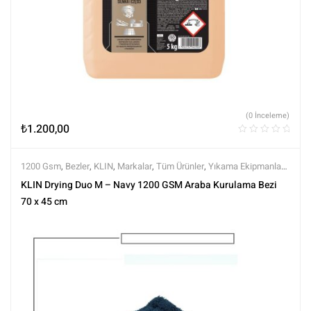
(0 İnceleme)
₺
1.200,00
1200 Gsm
,
Bezler
,
KLIN
,
Markalar
,
Tüm Ürünler
,
Yıkama Ekipmanları
,
Yıkama Ürünleri
KLIN Drying Duo M – Navy 1200 GSM Araba Kurulama Bezi
70 x 45 cm