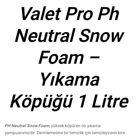
Valet Pro Ph
Neutral Snow
Foam –
Yıkama
Köpüğü 1 Litre
PH Neutral Snow Foam
, yüksek köpüren ön yıkama
şampuanımızdır. Derinlemesine bir temizlik için temizleyicinin kire