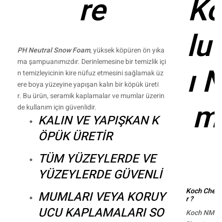
re
Ko
lu 
PH Neutral Snow Foam
, yüksek köpüren ön yıka
ma şampuanımızdır. Derinlemesine bir temizlik içi
ı 
n temizleyicinin kire nüfuz etmesini sağlamak üz
ere boya yüzeyine yapışan kalın bir köpük üreti
r. Bu ürün, seramik kaplamalar ve mumlar üzerin
m
de kullanım için güvenlidir.
KALIN VE YAPIŞKAN K
ÖPÜK ÜRETİR
TÜM YÜZEYLERDE VE
YÜZEYLERDE GÜVENLİ
Koch Chem
MUMLARI VEYA KORUY
r ?
UCU KAPLAMALARI SO
Koch NMS 