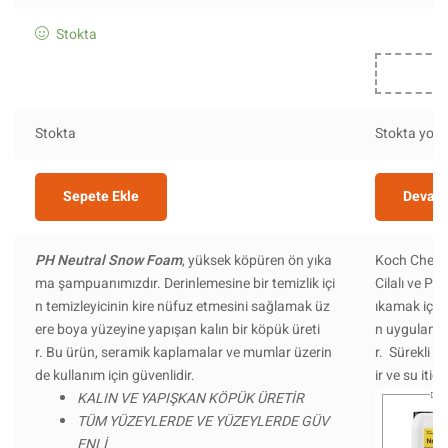
Stokta
Stokta
Stokta yok
Sepete Ekle
Devamı
PH Neutral Snow Foam
, yüksek köpüren ön yıka
Koch Chem
ma şampuanımızdır. Derinlemesine bir temizlik içi
Cilalı ve Pa
n temizleyicinin kire nüfuz etmesini sağlamak üz
ıkamak için 
ere boya yüzeyine yapışan kalın bir köpük üreti
n uygulanan 
r. Bu ürün, seramik kaplamalar ve mumlar üzerin
r. Sürekli u
de kullanım için güvenlidir.
ir ve su itici 
KALIN VE YAPIŞKAN KÖPÜK ÜRETİR
TÜM YÜZEYLERDE VE YÜZEYLERDE GÜV
ENLİ