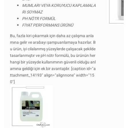
MUMLARI VEYA KORUYUCU KAPLAMALA
RI SOYMAZ
PH NÖTR FORMÜL
FİYAT PERFORMANS ÜRÜNÜ
Bu, fazla kiri çıkarmak için daha az çalışma anla
mına gelir ve arabayı şampuanlamaya hazırlar. B
u ürün, iyi cilalanmış yüzeylerde çalışacak şekilde
tasarlanmıştır ve pH nötr formülü, bu ürünün her
hangi bir yüzeyde kullanımının güvenli olduğu anl
amına geldiği için ek bir avantajdır. [caption id="a
ttachment_14193" align="alignnone" width="15
0"]