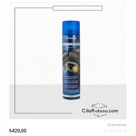
(0 İnceleme)
₺
420,00