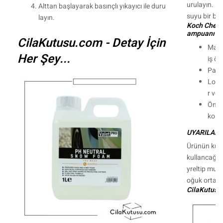
urulayın. Ki
Alttan başlayarak basınçlı yıkayıcı ile duru
suyu bir bezl
layın.
Koch Chemi
ampuanı'nın
CilaKutusu.com - Detay İçin
Manue
Her Şey...
iş öz
Parla
Lotus
r ve s
Önce
korun
UYARILAR!
Ürünün kuru
kullancağın
yreltip muha
oğuk ortam
CilaKutusu.