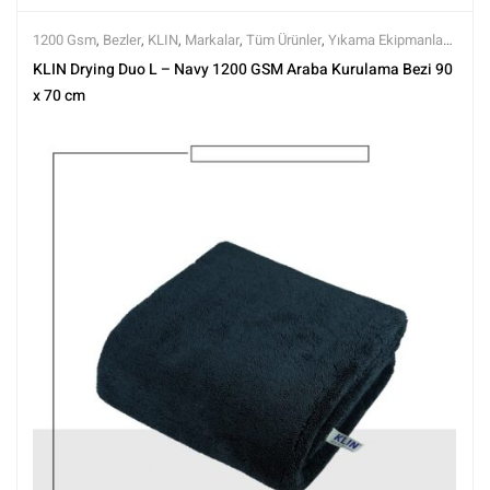
1200 Gsm
,
Bezler
,
KLIN
,
Markalar
,
Tüm Ürünler
,
Yıkama Ekipmanları
,
Yıkama Ürünleri
KLIN Drying Duo L – Navy 1200 GSM Araba Kurulama Bezi 90
x 70 cm