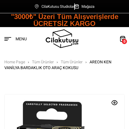
CilaKutusu Studiolar
Mağaza
"3000₺" Üzeri Tüm Alışverişlerde
ÜCRETSİZ KARGO
MENU
0
Home Page
Tüm Ürünler
Tüm Ürünler
AREON KEN
VANİLYA BARDAKLIK OTO ARAÇ KOKUSU