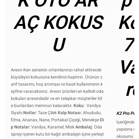
K OTO AR
p 
AÇ KOKUS
Ko
U
7
Va
Areon Ken serisinin ortamlarınızı rahat ettirecek
büyüleyici kokusuna kendinizi kaptırın. Ürünün z
r
arif tasarımı, hoş aroması ve basit kullanımının k
eyfine varacaksınız. Areon ürünleri en kaliteli oda
kokuları arasındadır ve en talepkar müşteriler bil
e bunlardan memnun kalacaktır.
Koku:
Vanilya
Siyahı
Notlar:
Taze Çilek
Kalp Notası:
Ahududu,
K2 Pro Polo
Elma, Ananas, Nane, Portakal Çiçeği, Menekşe
Di
İçeriğindek
p Notalar:
Vanilya, Karamel, Misk
Ambalaj:
Oda
yapısına der
spreyi içeren kutu bir kağıt ambalajın içine yerleşt
okusunu ve p