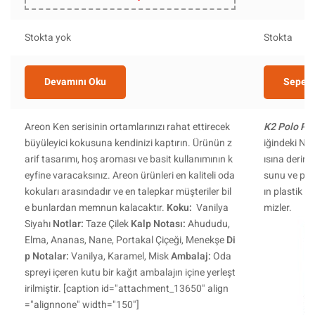
Stokta yok
Stokta
Devamını Oku
Sepete
Areon Ken serisinin ortamlarınızı rahat ettirecek
K2 Polo Pla
büyüleyici kokusuna kendinizi kaptırın. Ürünün z
iğindeki Na
arif tasarımı, hoş aroması ve basit kullanımının k
ısına derind
eyfine varacaksınız. Areon ürünleri en kaliteli oda
sunu ve parl
kokuları arasındadır ve en talepkar müşteriler bil
ın plastik v
e bunlardan memnun kalacaktır.
Koku:
Vanilya
mizler.
Siyahı
Notlar:
Taze Çilek
Kalp Notası:
Ahududu,
Elma, Ananas, Nane, Portakal Çiçeği, Menekşe
Di
p Notalar:
Vanilya, Karamel, Misk
Ambalaj:
Oda
spreyi içeren kutu bir kağıt ambalajın içine yerleşt
irilmiştir. [caption id="attachment_13650" align
="alignnone" width="150"]