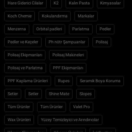
Hare Giderici Cilalar
K2
Kalın Pasta
Kimyasalar
Koch Chemie
Kokulandırma
Markalar
Menzerna
Orbital padleri
Parlatma
Pedler
Pedler ve Keçeler
Ph nötr Şampuanlar
Polisaj
Polisaj Ekipmanları
Polisaj Makineleri
Polisaj ve Parlatma
PPF Ekipmanları
PPF Kaplama Ürünleri
Rupes
Seramik Boya Koruma
Setler
Setler
Shine Mate
Slopes
Tüm Ürünler
Tüm Ürünler
Valet Pro
Wax Ürünleri
Yüzey Temizleyici ve Arındırıcılar