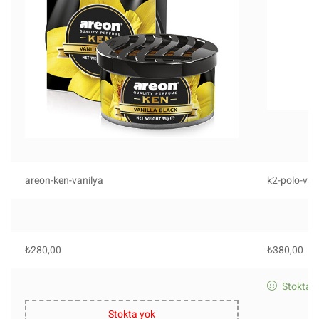
areon-ken-vanilya
k2-polo-van
₺
280,00
₺
380,00
Stokta
Stokta yok