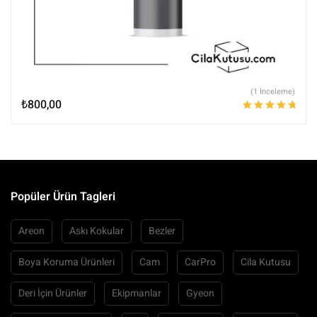
(1 İnceleme)
₺
800,00
5 üzerinden
5.00
oy aldı
Popüler Ürün Tagleri
Areon
Askı Kokular
Bezler
Boya Koruma Ürünleri
Cam
CarPro
Cila Kutusu
Deri İçin Ürünler
Ekipmanlar
Gyeon