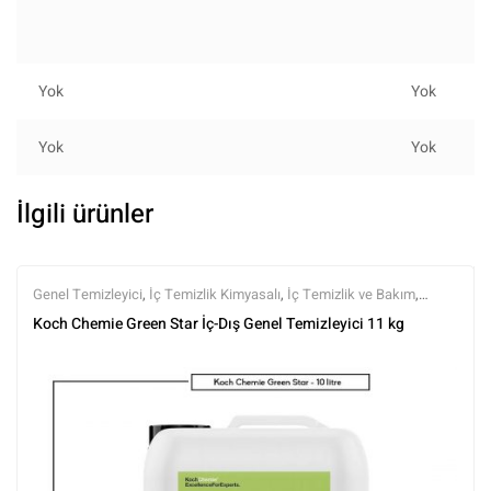
Yok
Yok
Yok
Yok
İlgili ürünler
Genel Temizleyici
,
İç Temizlik Kimyasalı
,
İç Temizlik ve Bakım
,
Kimyasalar
,
Koch Chemie
,
Markalar
,
Tüm Ürünler
,
Tüm Ürünler
Koch Chemie Green Star İç-Dış Genel Temizleyici 11 kg