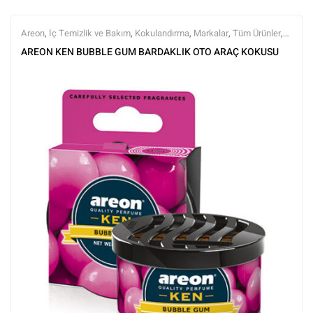
Areon
,
İç Temizlik ve Bakım
,
Kokulandırma
,
Markalar
,
Tüm Ürünler
,
Tüm Ürünler
AREON KEN BUBBLE GUM BARDAKLIK OTO ARAÇ KOKUSU