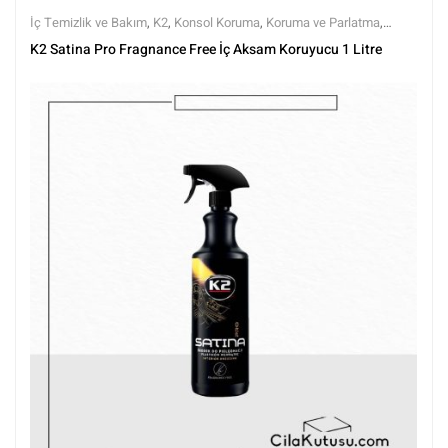
İç Temizlik ve Bakım
,
K2
,
Konsol Koruma
,
Koruma ve Parlatma
,
Markalar
,
Tüm Ürünler
,
Tüm Ürünler
,
Yarı Mat (Doğal Görünüm)
K2 Satina Pro Fragnance Free İç Aksam Koruyucu 1 Litre