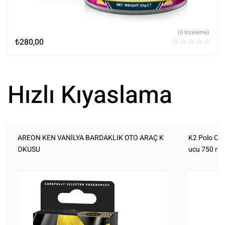
(0 İnceleme)
₺
280,00
Hızlı Kıyaslama
AREON KEN VANİLYA BARDAKLIK OTO ARAÇ K
K2 Polo Coc
OKUSU
ucu 750 ml