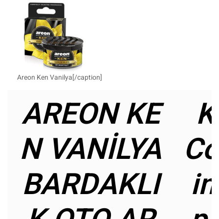
Areon Ken Vanilya[/caption]
AREON KE
K
N VANİLYA
Co
BARDAKLI
in