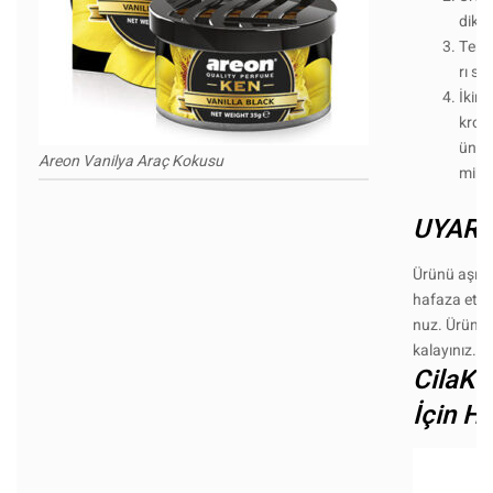
dik 
Temiz
rı sili
İkinc
krofi
ün v
Areon Vanilya Araç Kokusu
mikt
UYARI
Ürünü aşırı
hafaza etme
nuz. Ürünü
kalayınız.
CilaKu
İçin He