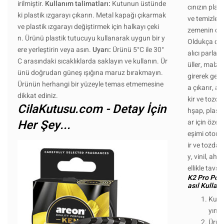
irilmiştir.
Kullanım talimatları:
Kutunun üstünde
cınızın plas
ki plastik ızgarayı çıkarın. Metal kapağı çıkarmak
ve temizler.
ve plastik ızgarayı değiştirmek için halkayı çeki
zemenin doğ
n. Ürünü plastik tutucuyu kullanarak uygun bir y
Oldukça day
ere yerleştirin veya asın.
Uyarı:
Ürünü 5°C ile 30°
alıcı parla
C arasındaki sıcaklıklarda saklayın ve kullanın. Ür
üller, malz
ünü doğrudan güneş ışığına maruz bırakmayın.
girerek gerç
Ürünün herhangi bir yüzeyle temas etmemesine
a çıkarır, 
dikkat ediniz.
kir ve tozda
CilaKutusu.com - Detay İçin
hşap, plasti
Her Şey...
ar için özell
eşimi otomob
ir ve tozdan
y, vinil, ah
ellikle tavsiy
K2 Pro Polo
asıl Kullanıl
Kull
yınız
Ürün