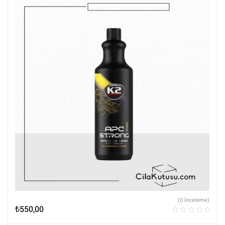
(0 İnceleme)
₺
550,00