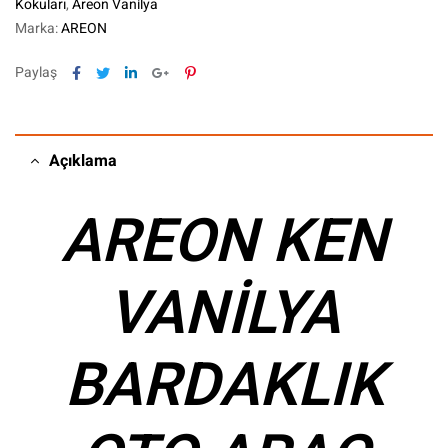
Kokuları
,
Areon Vanilya
Marka:
AREON
Facebook
Twitter
Linkedin
Google+
Pinterest
Paylaş
Açıklama
AREON KEN
VANİLYA
BARDAKLIK