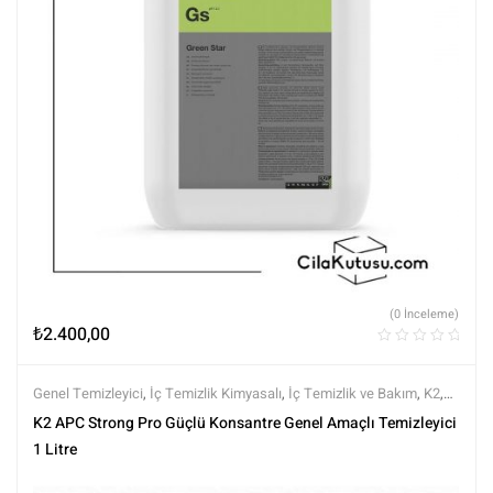
(0 İnceleme)
₺
2.400,00
Genel Temizleyici
,
İç Temizlik Kimyasalı
,
İç Temizlik ve Bakım
,
K2
,
Kimyasalar
,
Markalar
,
Tüm Ürünler
,
Tüm Ürünler
K2 APC Strong Pro Güçlü Konsantre Genel Amaçlı Temizleyici
1 Litre