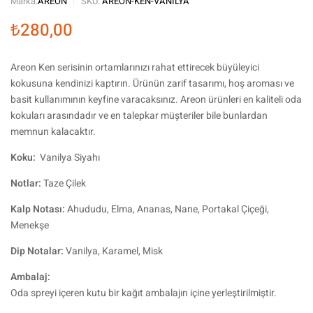
Marka:
AREON
SKU:
AREON-KEN-VANILYA
₺
280,00
Areon Ken serisinin ortamlarınızı rahat ettirecek büyüleyici
kokusuna kendinizi kaptırın. Ürünün zarif tasarımı, hoş aroması ve
basit kullanımının keyfine varacaksınız. Areon ürünleri en kaliteli oda
kokuları arasındadır ve en talepkar müşteriler bile bunlardan
memnun kalacaktır.
Koku:
Vanilya Siyahı
Notlar:
Taze Çilek
Kalp Notası:
Ahududu, Elma, Ananas, Nane, Portakal Çiçeği,
Menekşe
Dip Notalar:
Vanilya, Karamel, Misk
Ambalaj:
Oda spreyi içeren kutu bir kağıt ambalajın içine yerleştirilmiştir.