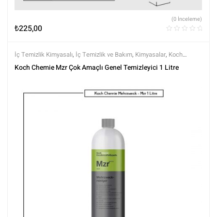
(0 İnceleme)
₺
225,00
İç Temizlik Kimyasalı
,
İç Temizlik ve Bakım
,
Kimyasalar
,
Koch
Chemie
,
Markalar
,
Tüm Ürünler
,
Tüm Ürünler
Koch Chemie Mzr Çok Amaçlı Genel Temizleyici 1 Litre