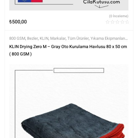
(0 İnceleme)
₺
500,00
800 GSM
,
Bezler
,
KLIN
,
Markalar
,
Tüm Ürünler
,
Yıkama Ekipmanları
,
Yıkama Ürünleri
KLIN Drying Zero M – Gray Oto Kurulama Havlusu 80 x 50 cm
( 800 GSM )