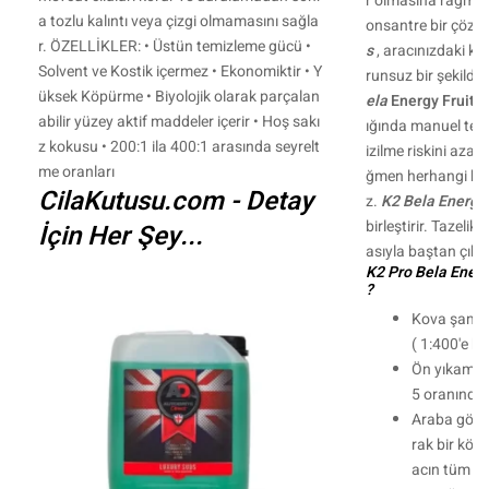
r olmasına rağmen 
a tozlu kalıntı veya çizgi olmamasını sağla
onsantre bir çözü
r. ÖZELLİKLER: • Üstün temizleme gücü •
s
, aracınızdaki kirl
Solvent ve Kostik içermez • Ekonomiktir • Y
runsuz bir şekilde
üksek Köpürme • Biyolojik olarak parçalan
ela
Energy Fruits
,
abilir yüzey aktif maddeler içerir • Hoş sakı
ığında manuel temi
z kokusu • 200:1 ila 400:1 arasında seyrelt
izilme riskini aza
me oranları
ğmen herhangi bir
CilaKutusu.com - Detay
z.
K2 Bela Energy 
birleştirir. Tazeli
İçin Her Şey...
asıyla baştan çıkar
K2 Pro Bela Energy
?
Kova şampua
( 1:400'e k
Ön yıkama k
5 oranında s
Araba gövd
rak bir köpü
acın tüm yü