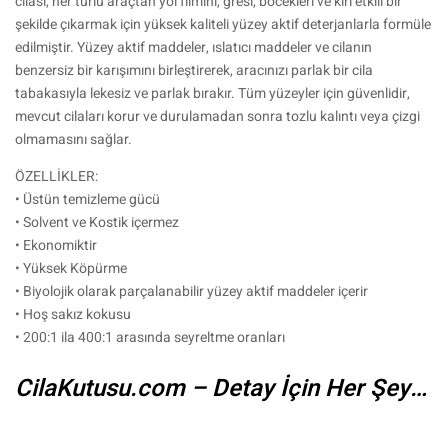
cilası, her türlü araçtan yol filmini, gresi, böcekleri ve kiri etkili bir
şekilde çıkarmak için yüksek kaliteli yüzey aktif deterjanlarla formüle
edilmiştir. Yüzey aktif maddeler, ıslatıcı maddeler ve cilanın
benzersiz bir karışımını birleştirerek, aracınızı parlak bir cila
tabakasıyla lekesiz ve parlak bırakır. Tüm yüzeyler için güvenlidir,
mevcut cilaları korur ve durulamadan sonra tozlu kalıntı veya çizgi
olmamasını sağlar.
ÖZELLİKLER:
• Üstün temizleme gücü
• Solvent ve Kostik içermez
• Ekonomiktir
• Yüksek Köpürme
• Biyolojik olarak parçalanabilir yüzey aktif maddeler içerir
• Hoş sakız kokusu
• 200:1 ila 400:1 arasında seyreltme oranları
CilaKutusu.com – Detay İçin Her Şey…