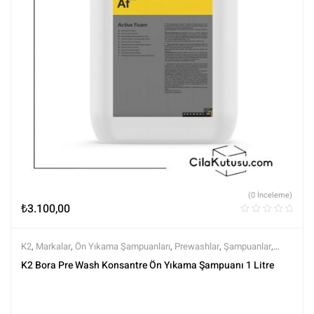
(0 İnceleme)
₺
3.100,00
K2
,
Markalar
,
Ön Yıkama Şampuanları
,
Prewashlar
,
Şampuanlar
,
Tüm Ürünler
,
Tüm Ürünler
,
Yıkama Ürünleri
K2 Bora Pre Wash Konsantre Ön Yıkama Şampuanı 1 Litre