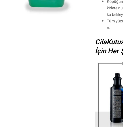
Köpüğün yer
kirlere nüfu
ka bekleyin
Tüm yüzeyi b
n.
CilaKutus
İçin Her Şe