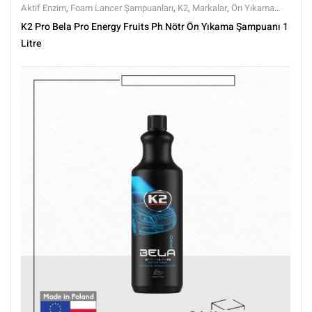
Aktif Enzim
,
Foam Lancer Şampuanları
,
K2
,
Markalar
,
Ön Yıkama
Şampuanları
,
Ph nötr Şampuanlar
,
Prewashlar
,
Şampuanlar
,
Tüm
K2 Pro Bela Pro Energy Fruits Ph Nötr Ön Yıkama Şampuanı 1
Ürünler
,
Tüm Ürünler
,
Yıkama Ürünleri
Litre