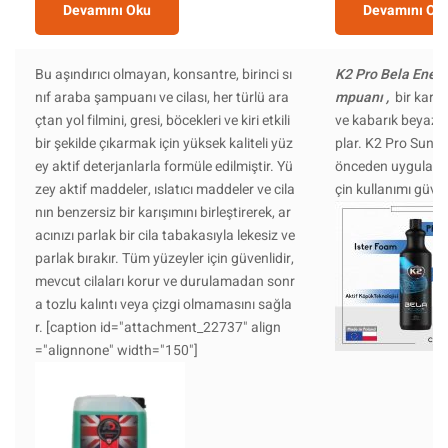
Devamını Oku
Devamını Ok
Bu aşındırıcı olmayan, konsantre, birinci sı
K2 Pro Bela Energ
nıf araba şampuanı ve cilası, her türlü ara
mpuanı ,
bir kar kr
çtan yol filmini, gresi, böcekleri ve kiri etkili
ve kabarık beyaz a
bir şekilde çıkarmak için yüksek kaliteli yüz
plar. K2 Pro Sunse
ey aktif deterjanlarla formüle edilmiştir. Yü
önceden uygulanm
zey aktif maddeler, ıslatıcı maddeler ve cila
çin kullanımı güven
nın benzersiz bir karışımını birleştirerek, ar
acınızı parlak bir cila tabakasıyla lekesiz ve
parlak bırakır. Tüm yüzeyler için güvenlidir,
mevcut cilaları korur ve durulamadan sonr
a tozlu kalıntı veya çizgi olmamasını sağla
r. [caption id="attachment_22737" align
="alignnone" width="150"]