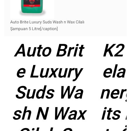
Auto Brite Luxury Suds Wash n Wax Cilalı
Şampuan 5 Litre[/caption]
Auto Brit
K2 
e Luxury
ela
Suds Wa
ner
sh N Wax
its