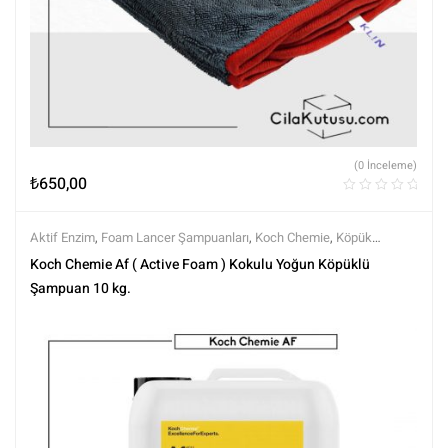
(0 İnceleme)
₺
650,00
Aktif Enzim
,
Foam Lancer Şampuanları
,
Koch Chemie
,
Köpük
Örtüleri
,
Markalar
,
Şampuanlar
,
Tüm Ürünler
,
Tüm Ürünler
,
Yıkama
Koch Chemie Af ( Active Foam ) Kokulu Yoğun Köpüklü
Ürünleri
Şampuan 10 kg.