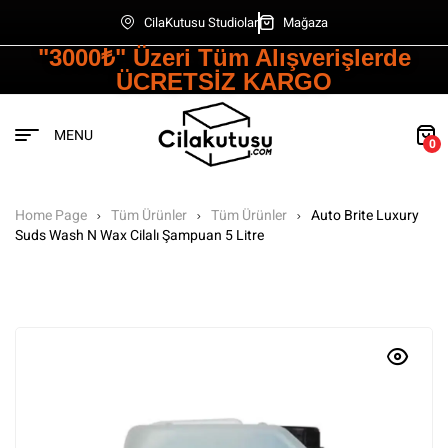
CilaKutusu Studiolar
Mağaza
"3000₺" Üzeri Tüm Alışverişlerde
ÜCRETSİZ KARGO
MENU
0
Home Page
Tüm Ürünler
Tüm Ürünler
Auto Brite Luxury
Suds Wash N Wax Cilalı Şampuan 5 Litre