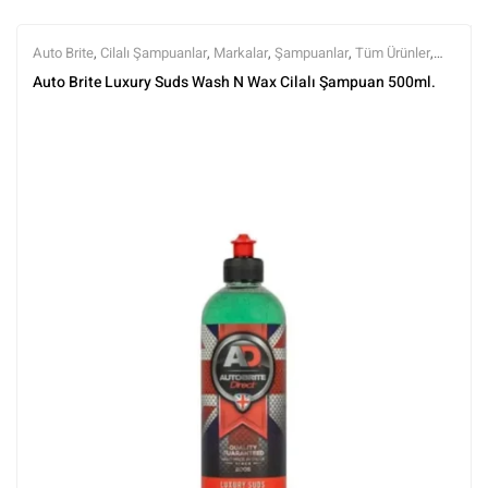
Auto Brite
,
Cilalı Şampuanlar
,
Markalar
,
Şampuanlar
,
Tüm Ürünler
,
Tüm Ürünler
,
Yıkama Ürünleri
Auto Brite Luxury Suds Wash N Wax Cilalı Şampuan 500ml.