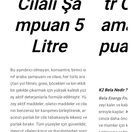
Cilalı Şa
tr 
mpuan 5
ama
Litre
puan
Bu aşındırıcı olmayan, konsantre, birinci sı
nıf araba şampuanı ve cilası, her türlü ara
çtan yol filmini, gresi, böcekleri ve kiri etkili
K2 Bela Nedir ?
bir şekilde çıkarmak için yüksek kaliteli yüz
ey aktif deterjanlarla formüle edilmiştir. Yü
Bela Energy Fruit
zey aktif maddeler, ıslatıcı maddeler ve cila
zeyi kalın ve kabar
nın benzersiz bir karışımını birleştirerek, ar
eriniyle kaplar.
K2 
acınızı parlak bir cila tabakasıyla lekesiz ve
cınıza daha önce
parlak bırakır. Tüm yüzeyler için güvenlidir,
ve mumlar için kul
mevcut cilaları korur ve durulamadan sonr