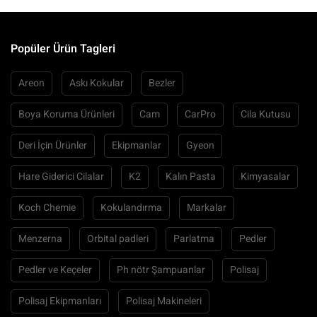
Popüler Ürün Tagleri
Areon
Askı Kokular
Bezler
Boya Koruma Ürünleri
Cam
CarPro
Cila Kutusu
Deri İçin Ürünler
Ekipmanlar
Gyeon
Hare Giderici Cilalar
K2
Kalın Pasta
Kimyasalar
Koch Chemie
Kokulandırma
Markalar
Menzerna
Orbital padleri
Parlatma
Pedler
Pedler ve Keçeler
Ph nötr Şampuanlar
Polisaj
Polisaj Ekipmanları
Polisaj Makineleri