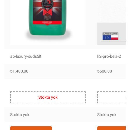
ab-luxury-suds5lt
k2-pro-bela-2
₺
1.400,00
₺
500,00
Stokta yok
St
Stokta yok
Stokta yok