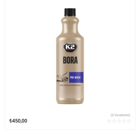
(0 İnceleme)
₺
450,00