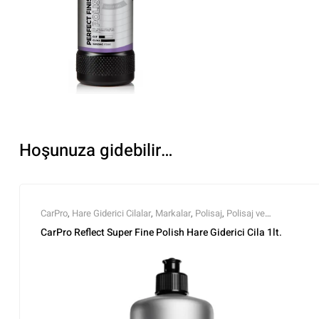
Hoşunuza gidebilir…
CarPro
,
Hare Giderici Cilalar
,
Markalar
,
Polisaj
,
Polisaj ve
Parlatma
,
Tüm Ürünler
,
Tüm Ürünler
CarPro Reflect Super Fine Polish Hare Giderici Cila 1lt.