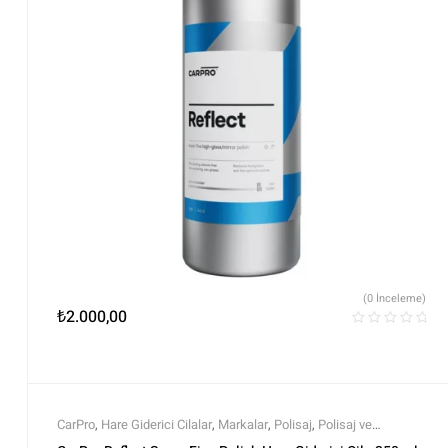
(0 İnceleme)
₺
2.000,00
CarPro
,
Hare Giderici Cilalar
,
Markalar
,
Polisaj
,
Polisaj ve
Parlatma
,
Tüm Ürünler
,
Tüm Ürünler