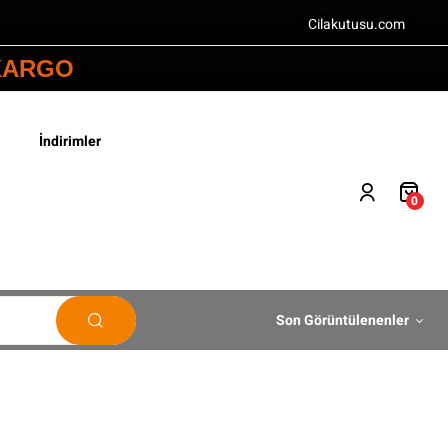
Cilakutusu.com
 KARGO
İndirimler
0
Son Görüntülenenler