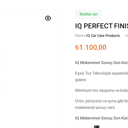
Stokta var
IQ PERFECT FINI
Marka:
IQ Car Care Products
M
₺
1.100,00
IQ Mükemmel Sonuç Son Kat
Eşsiz Toz Teknolojisi sayesind
giderir.
Minimum toz oluşumu ve kolay u
Ürün, pürüzsüz ve ayna gibi bi
mükemmel sonuç verir.
IQ Mükemmel Sonuç Son Kat