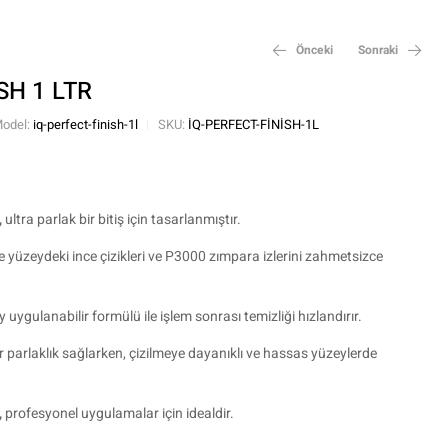
Önceki
Sonraki
SH 1 LTR
odel:
iq-perfect-finish-1l
SKU:
IQ-PERFECT-FINISH-1L
₺
750,00
₺
1.450,00
,
ultra parlak bir bitiş için tasarlanmıştır.
e yüzeydeki ince çizikleri ve P3000 zımpara izlerini zahmetsizce
ygulanabilir formülü ile işlem sonrası temizliği hızlandırır.
r parlaklık sağlarken, çizilmeye dayanıklı ve hassas yüzeylerde
,
profesyonel uygulamalar için idealdir.