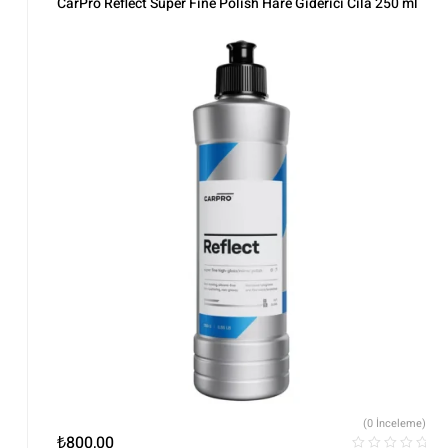
CarPro Reflect Super Fine Polish Hare Giderici Cila 250 ml
(0 İnceleme)
₺
800,00