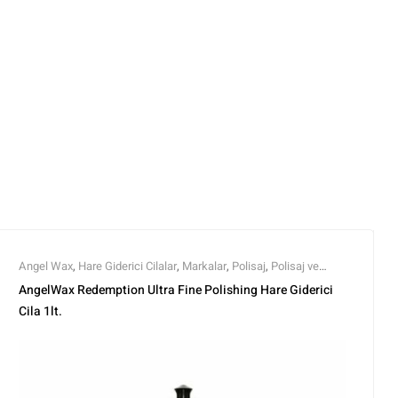
Angel Wax
,
Hare Giderici Cilalar
,
Markalar
,
Polisaj
,
Polisaj ve
Parlatma
,
Tüm Ürünler
,
Tüm Ürünler
AngelWax Redemption Ultra Fine Polishing Hare Giderici
Cila 1lt.