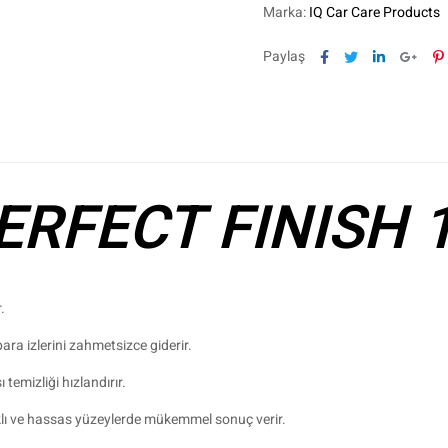
Marka:
IQ Car Care Products
Facebook
Twitter
Linkedin
Goog
P
Paylaş
ERFECT FINISH 
.
ara izlerini zahmetsizce giderir.
emizliği hızlandırır.
ıklı ve hassas yüzeylerde mükemmel sonuç verir.