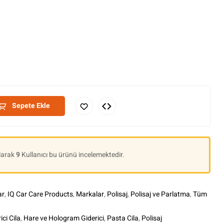
Sepete Ekle
Olarak
9
Kullanıcı bu ürünü incelemektedir.
ar
,
IQ Car Care Products
,
Markalar
,
Polisaj
,
Polisaj ve Parlatma
,
Tüm
ci Cila
,
Hare ve Hologram Giderici
,
Pasta Cila
,
Polisaj