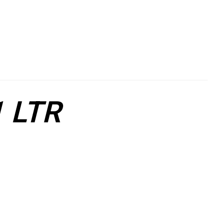
le+
interest
1 LTR