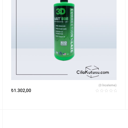
(0 İnceleme)
₺
1.302,00