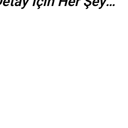
etay İçin Her Şey…