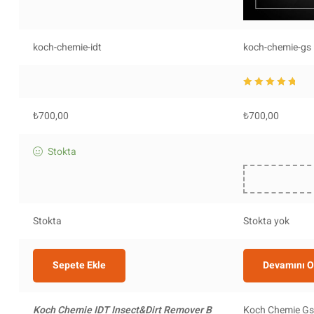
koch-chemie-idt
koch-chemie-gs
5 üzerinden
5.0
0
oy aldı
₺
700,00
₺
700,00
Stokta
Stokta
Stokta yok
Sepete Ekle
Devamını 
Koch Chemie IDT Insect&Dirt Remover B
Koch Chemie Gs G