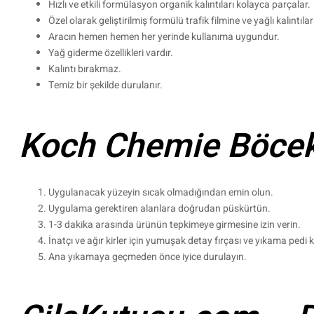
Hızlı ve etkili formülasyon organik kalıntıları kolayca parçalar.
Özel olarak geliştirilmiş formülü trafik filmine ve yağlı kalıntıla
Aracın hemen hemen her yerinde kullanıma uygundur.
Yağ giderme özellikleri vardır.
Kalıntı bırakmaz.
Temiz bir şekilde durulanır.
Koch Chemie Böcek 
Uygulanacak yüzeyin sıcak olmadığından emin olun.
Uygulama gerektiren alanlara doğrudan püskürtün.
1-3 dakika arasında ürünün tepkimeye girmesine izin verin.
İnatçı ve ağır kirler için yumuşak detay fırçası ve yıkama pedi k
Ana yıkamaya geçmeden önce iyice durulayın.