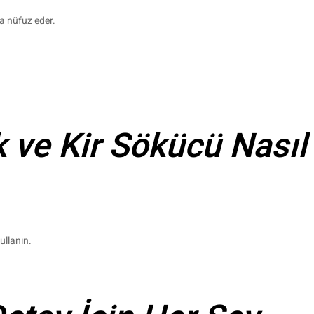
ra nüfuz eder.
ve Kir Sökücü Nasıl 
ullanın.