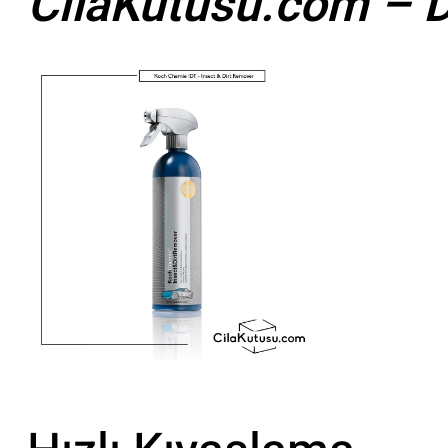
CilaKutusu.com – D