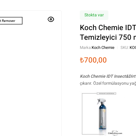
Stokta var
Koch Chemie ID
Temizleyici 750 
Marka:
Koch Chemie
SKU:
KO
₺
700,00
Koch Chemie IDT Insect&Dirt
çıkarır. Özel formülasyonu yağlı 