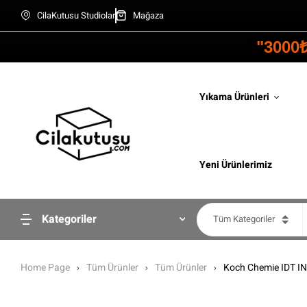
CilaKutusu Studiolar
Mağaza
"3000
Yıkama Ürünleri
Yeni Ürünlerimiz
Kategoriler
Tüm Kategoriler
Home Page
Tüm Ürünler
Tüm Ürünler
Koch Chemie IDT I