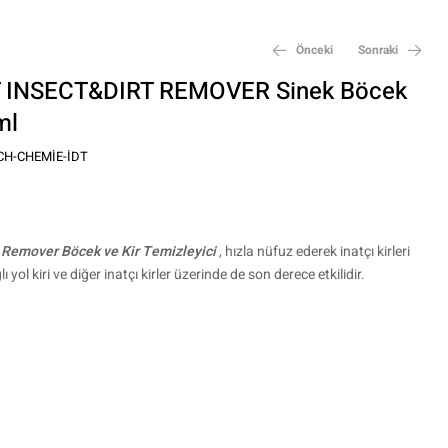
Önceki
Sonraki
T INSECT&DIRT REMOVER Sinek Böcek
ml
₺
₺
720,00
800,00
CH-CHEMIE-IDT
 Remover Böcek ve Kir Temizleyici
, hızla nüfuz ederek inatçı kirleri
yol kiri ve diğer inatçı kirler üzerinde de son derece etkilidir.