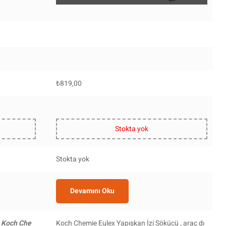
₺
819,00
Stokta yok
Stokta yok
Devamını Oku
, Koch Che
Koch Chemie Eulex Yapışkan İzi Sökücü , araç dı