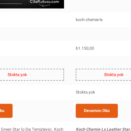
koch-chemie-ls
₺
1.150,00
Stokta yok
Stokta yok
Stokta yok
Oku
Devamını Oku
reen Star İç-Dış Temizleyici , Koch
Koch Chemie Ls Leather Star