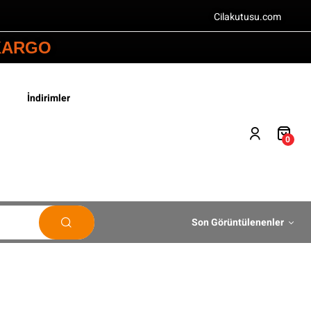
Cilakutusu.com
 KARGO
İndirimler
0
Son Görüntülenenler