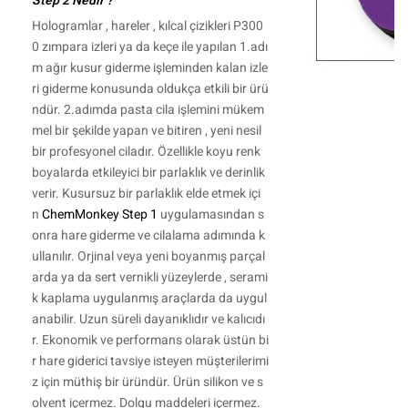
Step 2 Nedir ?
Hologramlar , hareler , kılcal çizikleri P300
0 zımpara izleri ya da keçe ile yapılan 1.adı
m ağır kusur giderme işleminden kalan izle
ri giderme konusunda oldukça etkili bir ürü
ndür. 2.adımda pasta cila işlemini mükem
mel bir şekilde yapan ve bitiren , yeni nesil
bir profesyonel ciladır. Özellikle koyu renk
boyalarda etkileyici bir parlaklık ve derinlik
verir. Kusursuz bir parlaklık elde etmek içi
n
ChemMonkey Step 1
uygulamasından s
onra hare giderme ve cilalama adımında k
ullanılır. Orjinal veya yeni boyanmış parçal
arda ya da sert vernikli yüzeylerde , serami
k kaplama uygulanmış araçlarda da uygul
anabilir. Uzun süreli dayanıklıdır ve kalıcıdı
r. Ekonomik ve performans olarak üstün bi
r hare giderici tavsiye isteyen müşterilerimi
z için müthiş bir üründür. Ürün silikon ve s
olvent içermez. Dolgu maddeleri içermez.