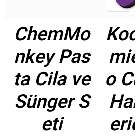
ChemMo
Koc
nkey Pas
mie
ta Cila ve
o C
Sünger S
Har
eti
eri