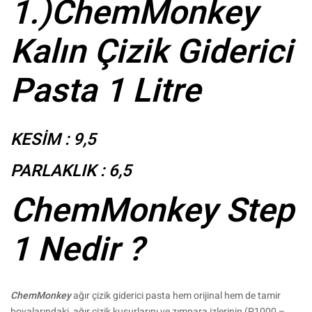
1.)ChemMonkey
Kalın Çizik Giderici
Pasta 1 Litre
KESİM : 9,5
PARLAKLIK : 6,5
ChemMonkey Step
1 Nedir ?
ChemMonkey
ağır çizik giderici pasta hem orijinal hem de tamir
boyalarındaki, ağır çizik kusurlarını ve zımpara izlerinin (P1000 –