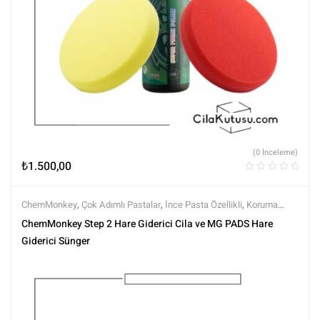
(0 İnceleme)
₺
1.500,00
ChemMonkey
,
Çok Adımlı Pastalar
,
İnce Pasta Özellikli
,
Koruma
Özellikli
,
Markalar
,
MG PADS
,
Pedler
,
Pedler ve Keçeler
,
Polisaj
,
ChemMonkey Step 2 Hare Giderici Cila ve MG PADS Hare
Polisaj Setleri
,
Polisaj ve Parlatma
,
Rotary Padleri
,
Setler
,
Setler
,
Tüm
Giderici Sünger
Ürünler
,
Tüm Ürünler