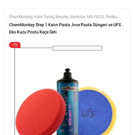
ChemMonkey
,
Kalın Pasta
,
Keçeler
,
Markalar
,
MG PADS
,
Pedler
,
Pedler ve Keçeler
,
Polisaj
,
Polisaj Setleri
,
Polisaj ve Parlatma
,
Rotary
ChemMonkey Step 1 Kalın Pasta ,İnce Pasta Süngeri ve UFS
Keçeleri
,
Rotary Padleri
,
Setler
,
Setler
,
Tüm Ürünler
,
Tüm Ürünler
Eko Kuzu Postu Keçe Seti
-7%