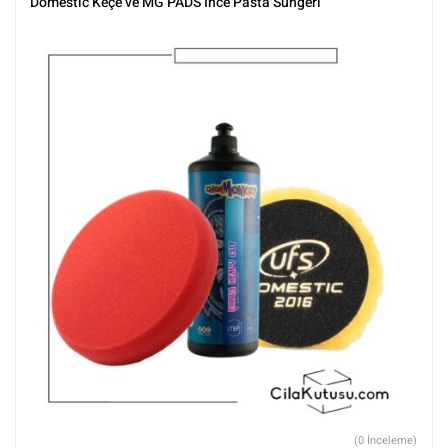
Domestic Keçe ve MG PADS İnce Pasta Süngeri
(0 İnceleme)