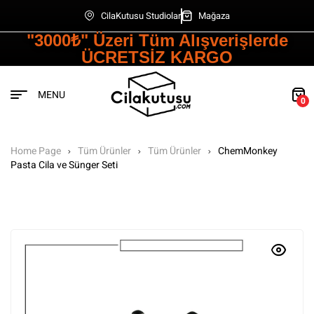
CilaKutusu Studiolar
Mağaza
"3000₺" Üzeri Tüm Alışverişlerde
ÜCRETSİZ KARGO
MENU
0
Home Page
Tüm Ürünler
Tüm Ürünler
ChemMonkey
Pasta Cila ve Sünger Seti