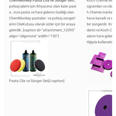
ChemMonkey Pasta Cila ve Sünger Seti
,
Koch Chemie Micro 
polisaj işlemi için ihtiyacınız olan kalın past
ogramları ve cila i
a , ince pasta ve hare giderici özelliği olan
h Chemie markası t
ChemMonkey pastaları ve polisaj süngerl
hava kanallı ve ekst
erini CilaKutusu olarak sizler için bir araya
bir süngerdir. Ko
getirdik. [caption id="attachment_12095"
derici ve Koch Ch
align="alignnone" width="150"]
aların hare gideric
tlığıyla kullanabilir
Pasta Cila ve Sünger Seti[/caption]