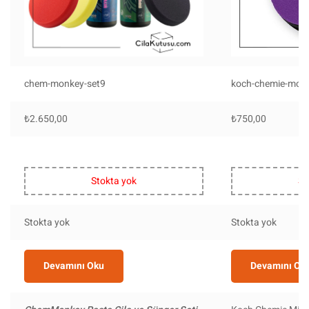
chem-monkey-set9
koch-chemie-mc-1
₺
2.650,00
₺
750,00
Stokta yok
St
Stokta yok
Stokta yok
Devamını Oku
Devamını Ok