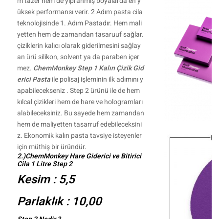
m tazer hem de yıpranmış boyalarda en y
üksek performansı verir. 2 Adım pasta cila
teknolojisinde 1. Adım Pastadır. Hem mali
yetten hem de zamandan tasaruuf sağlar.
çiziklerin kalıcı olarak giderilmesini sağlay
an ürü silikon, solvent ya da paraben içer
mez.
ChemMonkey Step 1 Kalın Çizik Gid
erici Pasta
ile polisaj işleminin ilk adımını y
apabilecekseniz . Step 2 ürünü ile de hem
kılcal çizikleri hem de hare ve hologramları
alabileceksiniz. Bu sayede hem zamandan
hem de maliyetten tasarruf edebileceksini
z. Ekonomik kalın pasta tavsiye isteyenler
için müthiş bir üründür.
2.)ChemMonkey Hare Giderici ve Bitirici
Cila 1 Litre Step 2
Kesim : 5,5
Parlaklık : 10,00