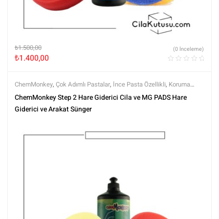
₺
1.500,00
(0 İnceleme)
₺
1.400,00
ChemMonkey
,
Çok Adımlı Pastalar
,
İnce Pasta Özellikli
,
Koruma
Özellikli
,
Markalar
,
MG PADS
,
Pedler
,
Pedler ve Keçeler
,
Polisaj
,
ChemMonkey Step 2 Hare Giderici Cila ve MG PADS Hare
Polisaj Setleri
,
Polisaj ve Parlatma
,
Rotary Padleri
,
Setler
,
Setler
,
Tüm
Giderici ve Arakat Sünger
Ürünler
,
Tüm Ürünler