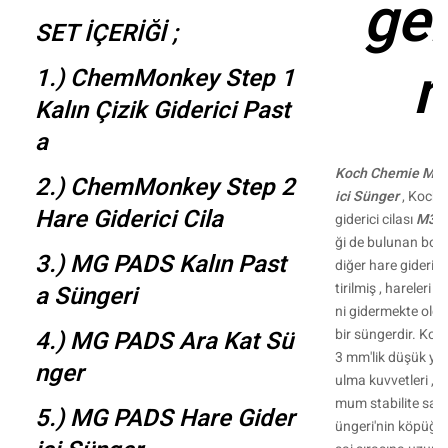
ge
SET İÇERİĞİ ;
1.) ChemMonkey Step 1
Kalın Çizik Giderici Past
a
Koch Chemie Micr
2.) ChemMonkey Step 2
ici Sünger
, Koch 
Hare Giderici Cila
giderici cilası
M3.0
ği de bulunan bo
3.) MG PADS Kalın Past
diğer hare giderici
tirilmiş , hareleri ,
a Süngeri
ni gidermekte olduk
4.) MG PADS Ara Kat Sü
bir süngerdir. Koc
3 mm'lik düşük yük
nger
ulma kuvvetleri , ç
mum stabilite sağ
5.) MG PADS Hare Gider
üngeri'nin köpüğü