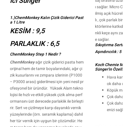
ici Sünger
saj sırasına uzun 
ı sağlar. Micro Cu
ilmiş açık hücreler
1.)ChemMonkey Kalın Çizik Giderici Past
lı , çok parlak bir 
a 1 Litre
ktörlerine katkıda
KESİM : 9,5
nkli keçe aynı zam
e sağlar.
PARLAKLIK : 6,5
Sıkıştırma Sertliği
Aşındırıcılık : 5
ChemMonkey Step 1 Nedir ?
ChemMonkey
ağır çizik giderici pasta hem
Koch Chemie Micr
orijinal hem de tamir boyalarındaki, ağır çi
Sünger'in Özellikl
zik kusurlarını ve zımpara izlerinin (P1000
Hava kanall
– P3000 arası) giderilmesi için yeni nesil pr
ok daha uzu
ofesyonel bir üründür. Yüksek Alam tekno
Köpük malz
lojisi ile hızlı ve etkili yüksek çizik alma perf
Çok daha r
ormansını üst derecede parlaklık ile birleşti
Çok daha pa
rir. Sert ve çizilmeye karşı dayanıklı vernik
enizi sağlar
yüzeylerinde (örn. seramik kaplama) dahil
her tür vernik için uygun bir çözümdür. He