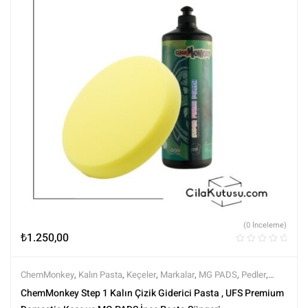
(0 İnceleme)
₺
1.250,00
ChemMonkey
,
Kalın Pasta
,
Keçeler
,
Markalar
,
MG PADS
,
Pedler
,
Pedler ve Keçeler
,
Polisaj
,
Polisaj ve Parlatma
,
Rotary Keçeleri
,
ChemMonkey Step 1 Kalın Çizik Giderici Pasta , UFS Premium
Rotary Padleri
,
Setler
,
Setler
,
Tüm Ürünler
,
Tüm Ürünler