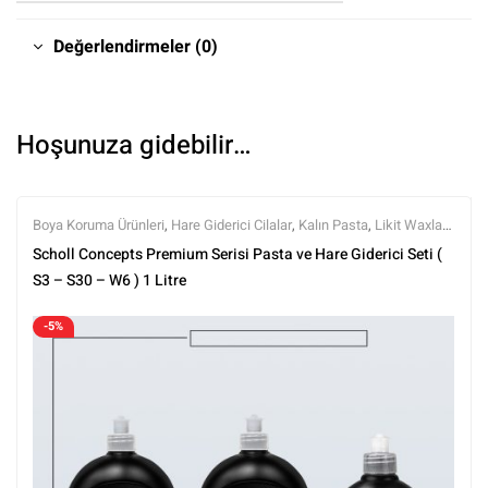
Değerlendirmeler (0)
Hoşunuza gidebilir…
Boya Koruma Ürünleri
,
Hare Giderici Cilalar
,
Kalın Pasta
,
Likit Waxlar
,
Markalar
,
Polisaj
,
Polisaj Setleri
,
Polisaj ve Parlatma
,
Scholl
Scholl Concepts Premium Serisi Pasta ve Hare Giderici Seti (
Concepts
,
Setler
,
Tüm Ürünler
,
Wax Ürünleri
S3 – S30 – W6 ) 1 Litre
-5%