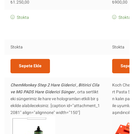
₺
1.250,00
₺
900,00
Stokta
Stokta
Stokta
Stokta
Sepete Ekle
Sepete
ChemMonkey Step 2 Hare Giderici , Bitirici Cila
Koch Chemi
ve MG PADS Hare Giderici Sünger
, orta sertlikt
rt Pasta Sü
eki süngerimiz ile hare ve hologramları etkili bir ş
n kalın past
ekilde alabileceksiniz. [caption id="attachment_1
ile uyumlu ç
2081" align="alignnone" width="150"]
aşındırıcılığ