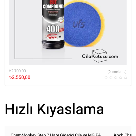
₺
2.700,00
(0 İnceleme)
₺
2.550,00
Hızlı Kıyaslama
ChemMonkey Step 2 Hare Giderici Cila ve MG PA
Koch Chemi