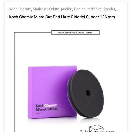
Koch Chemie
,
Markalar
,
Orbital padleri
,
Pedler
,
Pedler ve Keçeler
,
Polisaj
,
Polisaj ve Parlatma
,
Tüm Ürünler
,
Tüm Ürünler
Koch Chemie Micro Cut Pad Hare Giderici Sünger 126 mm