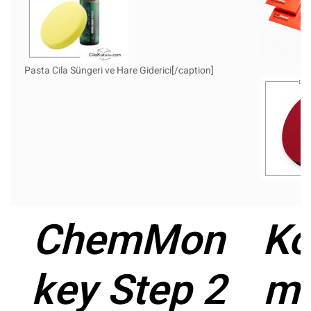
Pasta Cila Süngeri ve Hare Giderici[/caption]
ChemMon
Ko
key Step 2
mi