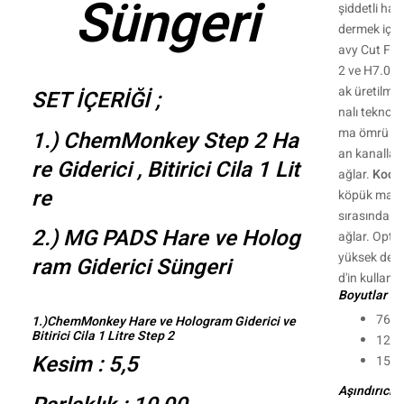
Süngeri
şiddetli hava
dermek için 
avy Cut Foa
2 ve H7.01 b
ak üretilmiş
SET İÇERİĞİ ;
nalı teknolo
ma ömrü sun
1.) ChemMonkey Step 2 Ha
an kanalları
re Giderici , Bitirici Cila 1 Lit
ağlar.
Koch 
re
köpük malze
sırasında uz
2.) MG PADS Hare ve Holog
ağlar. Optim
yüksek derec
ram Giderici Süngeri
d'in kullanı
Boyutlar :
76 
1.)ChemMonkey Hare ve Hologram Giderici ve
Bitirici Cila 1 Litre Step 2
126
Kesim : 5,5
150
Aşındırıcılık