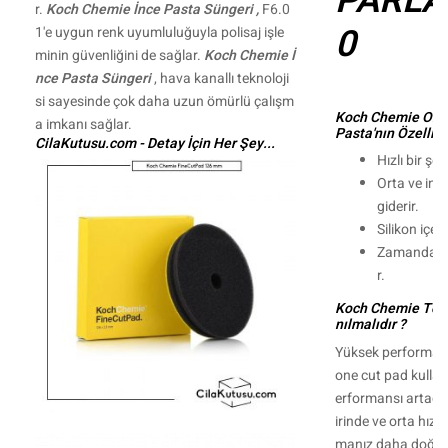
PARLAK
r.
Koch Chemie İnce Pasta Süngeri ,
F6.0
0
1'e uygun renk uyumluluğuyla polisaj işle
minin güvenliğini de sağlar.
Koch Chemie İ
nce Pasta Süngeri
, hava kanallı teknoloji
si sayesinde çok daha uzun ömürlü çalışm
Koch Chemie One 
a imkanı sağlar.
Pasta'nın Özellikl
CilaKutusu.com - Detay İçin Her Şey...
Hızlı bir şek
Orta ve ince 
giderir.
Silikon içe
Zamandan t
r.
Koch Chemie Tek 
nılmalıdır ?
Yüksek performansl
one cut pad kulla
erformansı artaca
irinde ve orta hızd
manız daha doğru 