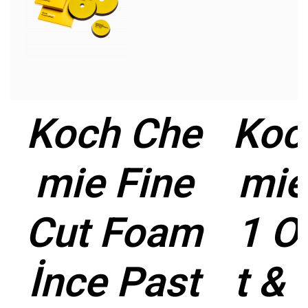
Koch Che
Koc
mie Fine
mie
Cut Foam
1 O
İnce Past
t & 