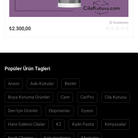
(0 İnceleme)
₺
2.300,00
Popüler Ürün Tagleri
Areon
Askı Kokular
Bezler
Boya Koruma Ürünleri
Cam
CarPro
Cila Kutusu
Deri İçin Ürünler
Ekipmanlar
Gyeon
Hare Giderici Cilalar
K2
Kalın Pasta
Kimyasalar
Koch Chemie
Kokulandırma
Markalar