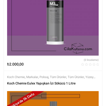
(0 İnceleme)
₺
2.000,00
Koch Chemie
,
Markalar
,
Polisaj
,
Tüm Ürünler
,
Tüm Ürünler
,
Yüzey
Arındırıcılar
,
Yüzey Temizleyici ve Arındırıcılar
,
Yüzey Temizleyiciler
Koch Chemie Eulex Yapışkan İzi Sökücü 1 Litre