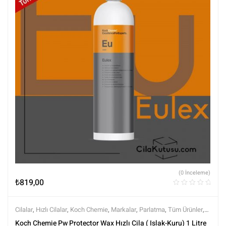
(0 İnceleme)
₺
819,00
Cilalar
,
Hızlı Cilalar
,
Koch Chemie
,
Markalar
,
Parlatma
,
Tüm Ürünler
,
Tüm Ürünler
Koch Chemie Pw Protector Wax Hızlı Cila ( Islak-Kuru) 1 Litre