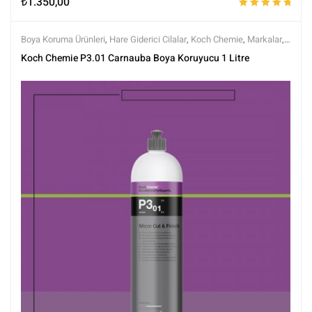
₺
1.350,00
5 üzerinden
5.00
oy aldı
Boya Koruma Ürünleri
,
Hare Giderici Cilalar
,
Koch Chemie
,
Markalar
,
Polisaj
,
Tüm Ürünler
,
Tüm Ürünler
Koch Chemie P3.01 Carnauba Boya Koruyucu 1 Litre