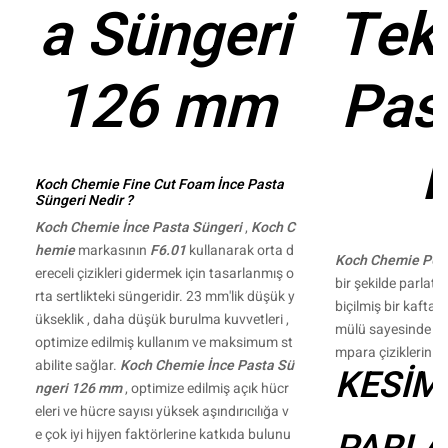
a Süngeri
Tek
126 mm
Pas
i
Koch Chemie Fine Cut Foam İnce Pasta
Süngeri Nedir ?
Koch Chemie İnce Pasta Süngeri
,
Koch C
hemie
markasının
F6.01
kullanarak orta d
Koch Chemie P6.
ereceli çizikleri gidermek için tasarlanmış o
bir şekilde parlat
rta sertlikteki süngeridir. 23 mm'lik düşük y
biçilmiş bir kaftand
ükseklik , daha düşük burulma kuvvetleri ,
mülü sayesinde 20
optimize edilmiş kullanım ve maksimum st
mpara çiziklerini k
abilite sağlar.
Koch Chemie İnce Pasta Sü
KESİM 
ngeri 126 mm
, optimize edilmiş açık hücr
eleri ve hücre sayısı yüksek aşındırıcılığa v
e çok iyi hijyen faktörlerine katkıda bulunu