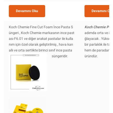
Devamını Oku
Devamını Ok
Koch Chemie Fine Cut Foam İnce Pasta S
Koch Chemie P6.
üngeri , Koch Chemie markasının ince past
adımda orta ve ince
ası F6.01 ve diğer arakat pastalar ile kulla
ğlayacak . Yüksek 
nım için özel olarak geliştirilmiş , hava kan
bir parlaklık ile
allı ve orta sertlikte birinci sınıf ince pasta
hem de paradan tas
süngeridir.
üründür.