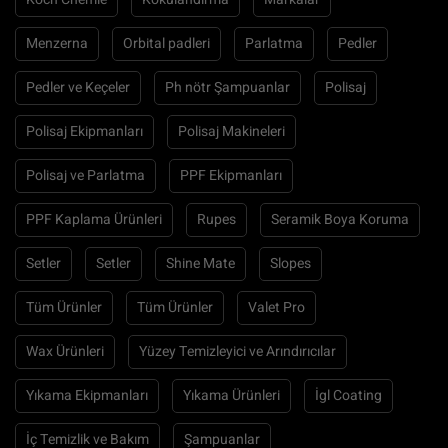
Menzerna
Orbital padleri
Parlatma
Pedler
Pedler ve Keçeler
Ph nötr Şampuanlar
Polisaj
Polisaj Ekipmanları
Polisaj Makineleri
Polisaj ve Parlatma
PPF Ekipmanları
PPF Kaplama Ürünleri
Rupes
Seramik Boya Koruma
Setler
Setler
Shine Mate
Slopes
Tüm Ürünler
Tüm Ürünler
Valet Pro
Wax Ürünleri
Yüzey Temizleyici ve Arındırıcılar
Yıkama Ekipmanları
Yıkama Ürünleri
İgl Coating
İç Temizlik ve Bakım
Şampuanlar