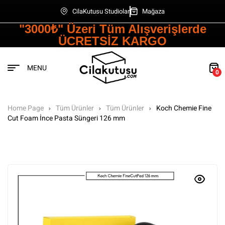
CilaKutusu Studiolar
Mağaza
"3000₺" Üzeri Tüm Alışverişlerde
ÜCRETSİZ KARGO
MENU
0
Home Page
Tüm Ürünler
Tüm Ürünler
Koch Chemie Fine
Cut Foam İnce Pasta Süngeri 126 mm