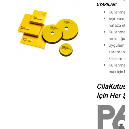
UYARILAR!
Kullanmada
Aşırı sıcak
hafaza etm
Kullanmada
umluluğunu
Uygulamada
zarardan do
kle sorumlu
Kullanmada
mak için biz
CilaKutus
İçin Her Şe