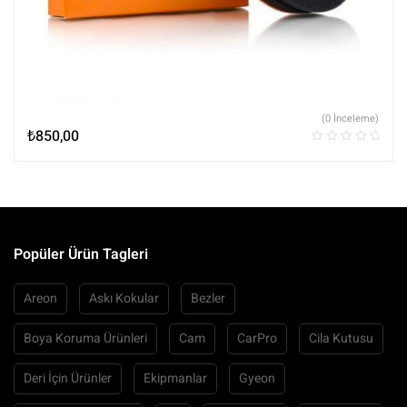
(0 İnceleme)
₺
850,00
Popüler Ürün Tagleri
Areon
Askı Kokular
Bezler
Boya Koruma Ürünleri
Cam
CarPro
Cila Kutusu
Deri İçin Ürünler
Ekipmanlar
Gyeon