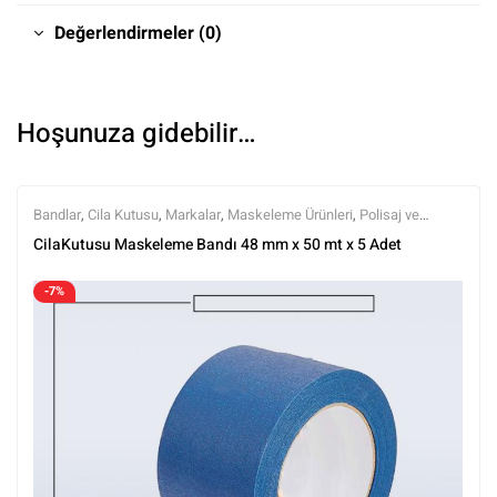
Değerlendirmeler (0)
Hoşunuza gidebilir…
Bandlar
,
Cila Kutusu
,
Markalar
,
Maskeleme Ürünleri
,
Polisaj ve
Parlatma
,
Tüm Ürünler
,
Tüm Ürünler
CilaKutusu Maskeleme Bandı 48 mm x 50 mt x 5 Adet
-7%