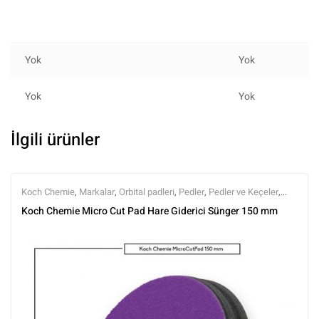
Yok
Yok
Yok
Yok
İlgili ürünler
Koch Chemie
,
Markalar
,
Orbital padleri
,
Pedler
,
Pedler ve Keçeler
,
Polisaj
,
Polisaj ve Parlatma
,
Tüm Ürünler
,
Tüm Ürünler
Koch Chemie Micro Cut Pad Hare Giderici Sünger 150 mm