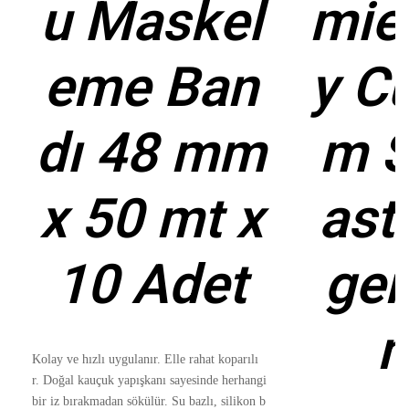
u Maskel
mie
eme Ban
y C
dı 48 mm
m S
x 50 mt x
ast
10 Adet
ger
Kolay ve hızlı uygulanır. Elle rahat koparılı
r.
Doğal kauçuk yapışkanı sayesinde herhangi
bir iz bırakmadan sökülür. Su bazlı, silikon b