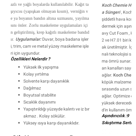
azlı ve yağlı boyalarda kullanılabilir. Kağıt ta
Koch Chemie Heav
şıyıcısı (yapışkan olmayan kısım), verniğin v
a Süngeri
, Koch 
e ya boyanın bandın altına sızmasını, yayılma
şiddetli hava koşull
sını önler. Zorlu maskeleme uygulamaları içi
dermek için aşındı
n geliştirilmiş, krep kağıtlı maskeleme bandıd
avy Cut Foam , Ko
Uygulamalar:
Duvar, boya badana işler
ır.
2 ve H7.01 biri kalı
i, trim, cam ve metal yüzey maskeleme işle
ak üretilmiştir. İç
ri için uygundur.
nalı teknolojisi s
Özellikleri Nelerdir ?
ma ömrü sunar. Öz
Yüksek ilk yapışma
an kanalları sayesi
Kolay yırtılma
ağlar.
Koch Chemi
Solvente karşı dayanıklık
köpük malzemenin 
Dağılmaz
sırasında uzun sür
Boyutsal stabilite
ağlar. Optimize ed
Sıcaklık dayanımı
yüksek derecede aş
Yapıştırıldığı yüzeyde kalıntı ve iz bır
d'in kullanım ömrü
Aşındırıcılık :9
akmaz . Kolay sökülür.
Sıkıştırma Sertliği
Yüksey ısıya karşı dayanıklıdır.