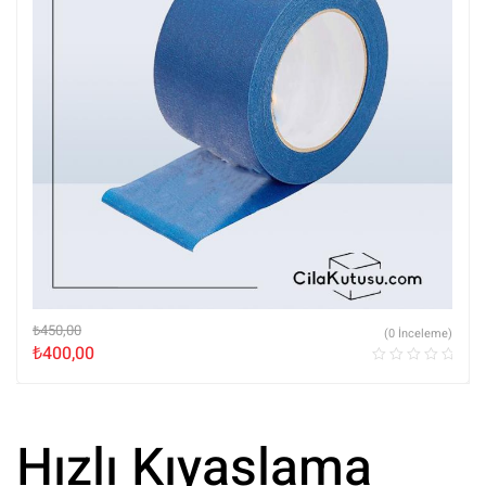
₺
450,00
(0 İnceleme)
₺
400,00
Hızlı Kıyaslama