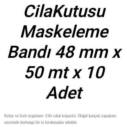
CilaKutusu
Maskeleme
Bandı 48 mm x
50 mt x 10
Adet
Kolay ve hızlı uygulanır. Elle rahat koparılır.
Doğal kauçuk yapışkanı
sayesinde herhangi bir iz bırakmadan sökülür.