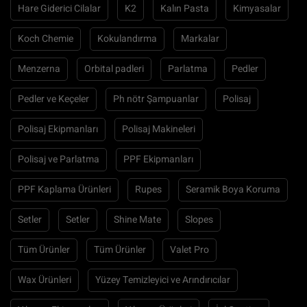
Hare Giderici Cilalar
K2
Kalın Pasta
Kimyasalar
Koch Chemie
Kokulandırma
Markalar
Menzerna
Orbital padleri
Parlatma
Pedler
Pedler ve Keçeler
Ph nötr Şampuanlar
Polisaj
Polisaj Ekipmanları
Polisaj Makineleri
Polisaj ve Parlatma
PPF Ekipmanları
PPF Kaplama Ürünleri
Rupes
Seramik Boya Koruma
Setler
Setler
Shine Mate
Slopes
Tüm Ürünler
Tüm Ürünler
Valet Pro
Wax Ürünleri
Yüzey Temizleyici ve Arındırıcılar