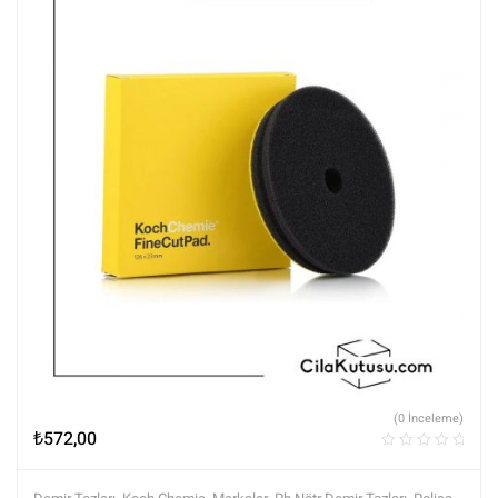
(0 İnceleme)
₺
572,00