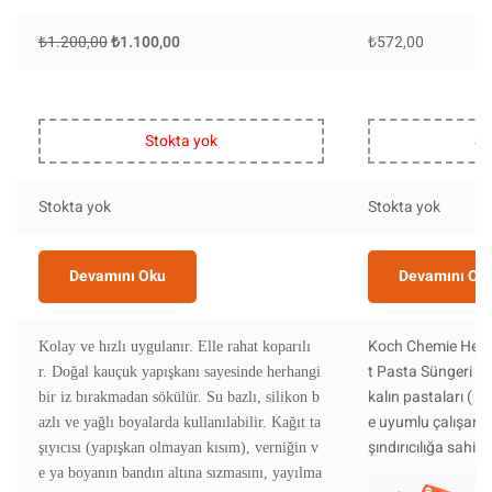
₺
1.200,00
₺
1.100,00
₺
572,00
Stokta yok
St
Stokta yok
Stokta yok
Devamını Oku
Devamını Ok
Koch Chemie Hea
Kolay ve hızlı uygulanır. Elle rahat koparılı
t Pasta Süngeri ,
r.
Doğal kauçuk yapışkanı sayesinde herhangi
kalın pastaları ( H
bir iz bırakmadan sökülür. Su bazlı, silikon b
e uyumlu çalışan ,
azlı ve yağlı boyalarda kullanılabilir. Kağıt ta
şındırıcılığa sahip 
şıyıcısı (yapışkan olmayan kısım), verniğin v
e ya boyanın bandın altına sızmasını, yayılma