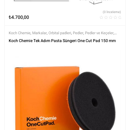
(0 İnceleme)
₺
4.700,00
Koch Chemie
,
Markalar
,
Orbital padleri
,
Pedler
,
Pedler ve Keçeler
,
Polisaj
,
Polisaj ve Parlatma
,
Tüm Ürünler
,
Tüm Ürünler
Koch Chemie Tek Adım Pasta Süngeri One Cut Pad 150 mm