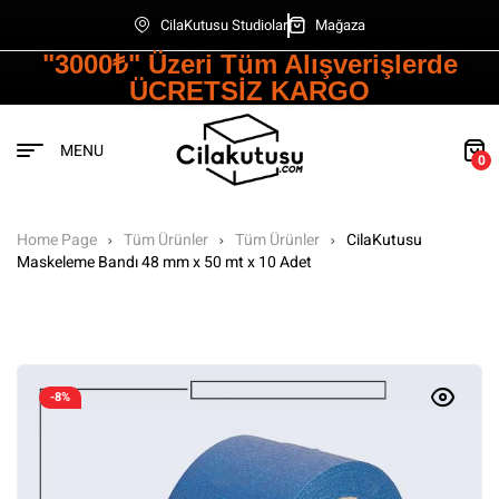
CilaKutusu Studiolar
Mağaza
"3000₺" Üzeri Tüm Alışverişlerde
ÜCRETSİZ KARGO
MENU
0
Home Page
Tüm Ürünler
Tüm Ürünler
CilaKutusu
Maskeleme Bandı 48 mm x 50 mt x 10 Adet
-8%