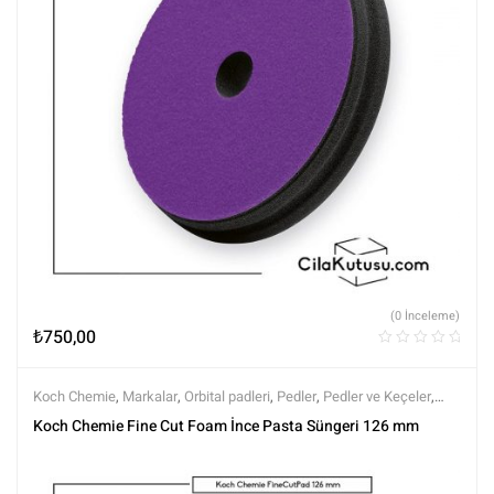
(0 İnceleme)
₺
750,00
Koch Chemie
,
Markalar
,
Orbital padleri
,
Pedler
,
Pedler ve Keçeler
,
Polisaj
,
Polisaj ve Parlatma
,
Tüm Ürünler
,
Tüm Ürünler
Koch Chemie Fine Cut Foam İnce Pasta Süngeri 126 mm