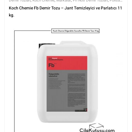
Demir Tozları
,
Koch Chemie
,
Markalar
,
Ph Nötr Demir Tozları
,
Polisaj
ve Parlatma
,
Tüm Ürünler
,
Tüm Ürünler
,
Yüzey Temizleyici ve
Koch Chemie Fb Demir Tozu – Jant Temizleyici ve Parlatıcı 11
Arındırıcılar
kg.