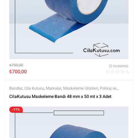
₺
750,00
(0 İnceleme)
₺
700,00
Bandlar
,
Cila Kutusu
,
Markalar
,
Maskeleme Ürünleri
,
Polisaj ve
Parlatma
,
Tüm Ürünler
,
Tüm Ürünler
CilaKutusu Maskeleme Bandı 48 mm x 50 mt x 3 Adet
-11%