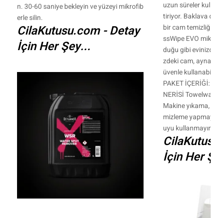
uzun süreler kullan
n. 30-60 saniye bekleyin ve yüzeyi mikrofib
tiriyor. Baklava d
erle silin.
CilaKutusu.com - Detay
bir cam temizliği
ssWipe EVO mikrofi
İçin Her Şey...
duğu gibi evinizdek
zdeki cam, ayna ve
üvenle kullanabili
PAKET İÇERİĞİ: 1
NERİSİ Towelwash i
Makine yıkama, m
mizleme yapmayın
uyu kullanmayın.
CilaKutus
İçin Her Şe