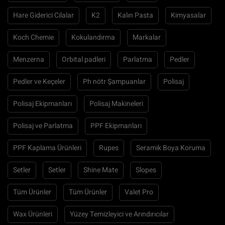
Hare Giderici Cilalar
K2
Kalın Pasta
Kimyasalar
Koch Chemie
Kokulandırma
Markalar
Menzerna
Orbital padleri
Parlatma
Pedler
Pedler ve Keçeler
Ph nötr Şampuanlar
Polisaj
Polisaj Ekipmanları
Polisaj Makineleri
Polisaj ve Parlatma
PPF Ekipmanları
PPF Kaplama Ürünleri
Rupes
Seramik Boya Koruma
Setler
Setler
Shine Mate
Slopes
Tüm Ürünler
Tüm Ürünler
Valet Pro
Wax Ürünleri
Yüzey Temizleyici ve Arındırıcılar