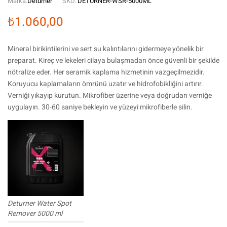
Marka:
Deturner
SKU:
DETURNER-WSR-5000ML
₺
1.060,00
Mineral birikintilerini ve sert su kalıntılarını gidermeye yönelik bir
preparat. Kireç ve lekeleri cilaya bulaşmadan önce güvenli bir şekilde
nötralize eder. Her seramik kaplama hizmetinin vazgeçilmezidir.
Koruyucu kaplamaların ömrünü uzatır ve hidrofobikliğini artırır.
Verniği yıkayıp kurutun. Mikrofiber üzerine veya doğrudan verniğe
uygulayın. 30-60 saniye bekleyin ve yüzeyi mikrofiberle silin.
Deturner Water Spot
Remover 5000 ml