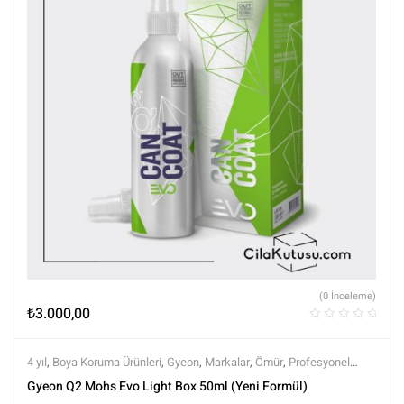
(0 İnceleme)
₺
3.000,00
4 yıl
,
Boya Koruma Ürünleri
,
Gyeon
,
Markalar
,
Ömür
,
Profesyonel
Seramikler
,
Semi Profesyonel Seramikler
,
Seramik Boya Koruma
,
Gyeon Q2 Mohs Evo Light Box 50ml (Yeni Formül)
Tüm Ürünler
,
Tüm Ürünler