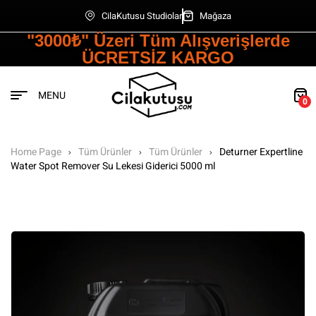
CilaKutusu Studiolar
Mağaza
"3000₺" Üzeri Tüm Alışverişlerde
ÜCRETSİZ KARGO
MENU
0
Home Page
Tüm Ürünler
Tüm Ürünler
Deturner Expertline
Water Spot Remover Su Lekesi Giderici 5000 ml