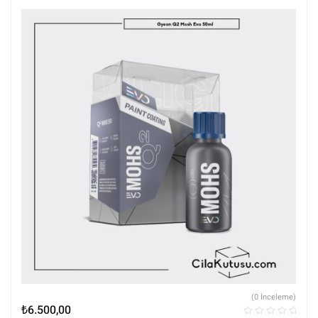
(0 İnceleme)
₺
6.500,00