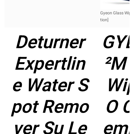
Gyeon Glass Wipe 
tion]
Deturner
GYE
Expertlin
²M 
e Water S
Wi
pot Remo
O 
ver Su Le
emi