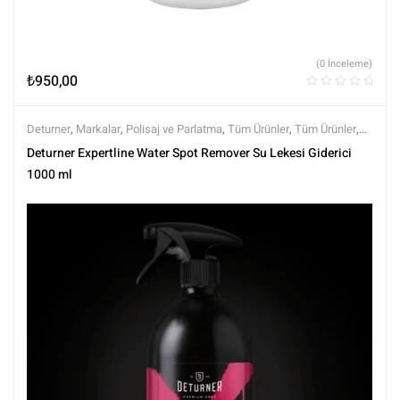
(0 İnceleme)
₺
950,00
Deturner
,
Markalar
,
Polisaj ve Parlatma
,
Tüm Ürünler
,
Tüm Ürünler
,
Yüzey Arındırıcılar
,
Yüzey Temizleyici ve Arındırıcılar
Deturner Expertline Water Spot Remover Su Lekesi Giderici
1000 ml