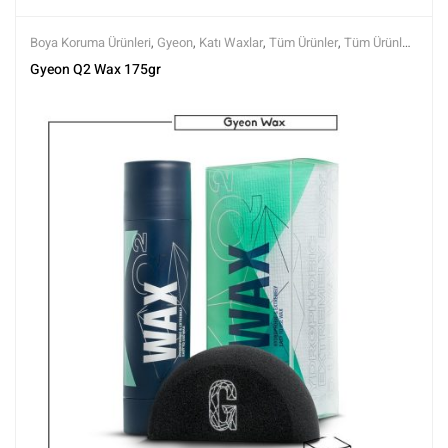
Boya Koruma Ürünleri
,
Gyeon
,
Katı Waxlar
,
Tüm Ürünler
,
Tüm Ürünler
,
Wax Ürünleri
Gyeon Q2 Wax 175gr