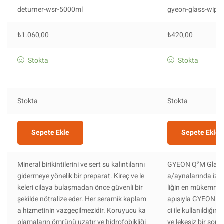
deturner-wsr-5000ml
gyeon-glass-wipe
₺
1.060,00
₺
420,00
Stokta
Stokta
Stokta
Stokta
Sepete Ekle
Sepete Ekle
Mineral birikintilerini ve sert su kalıntılarını
GYEON Q²M GlassW
gidermeye yönelik bir preparat. Kireç ve le
a/aynalarında iz 
keleri cilaya bulaşmadan önce güvenli bir
liğin en mükemmel 
şekilde nötralize eder. Her seramik kaplam
apısıyla GYEON Q²
a hizmetinin vazgeçilmezidir. Koruyucu ka
ci ile kullanıldığı
plamaların ömrünü uzatır ve hidrofobikliği
ve lekesiz bir sonuç