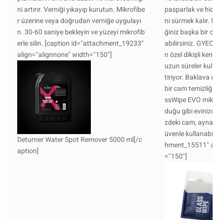
ni artırır. Verniği yıkayıp kurutun. Mikrofibe
pasparlak ve hidro
r üzerine veya doğrudan verniğe uygulayı
ni sürmek kalır. Ü
n. 30-60 saniye bekleyin ve yüzeyi mikrofib
ğiniz başka bir cam
erle silin. [caption id="attachment_19233"
abilirsiniz. GYEO
align="alignnone" width="150"]
n özel dikişli kena
uzun süreler kullan
tiriyor. Baklava d
bir cam temizliği
ssWipe EVO mikrofi
duğu gibi evinizdek
zdeki cam, ayna ve
üvenle kullanabilir
Deturner Water Spot Remover 5000 ml[/c
hment_15511" ali
aption]
="150"]