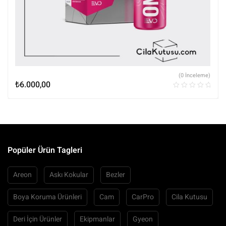
(0 İnceleme)
₺
6.000,00
Popüler Ürün Tagleri
Areon
Askı Kokular
Bezler
Boya Koruma Ürünleri
Cam
CarPro
Cila Kutusu
Deri İçin Ürünler
Ekipmanlar
Gyeon