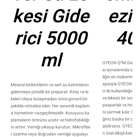
kesi Gide
ezi
rici 5000
40
ml
GYEON Q²M GlassW
a/aynalarında iz 
liğin en mükemmel 
apısıyla GYEON Q²
Mineral birikintilerini ve sert su kalıntılarını
ci ile kullanıldığı
gidermeye yönelik bir preparat. Kireç ve le
ve lekesiz bir sonuç
keleri cilaya bulaşmadan önce güvenli bir
pasparlak ve hidro
şekilde nötralize eder. Her seramik kaplam
ni sürmek kalır. Ü
a hizmetinin vazgeçilmezidir. Koruyucu ka
ğiniz başka bir cam
plamaların ömrünü uzatır ve hidrofobikliği
abilirsiniz. GYEO
ni artırır. Verniği yıkayıp kurutun. Mikrofibe
n özel dikişli kena
r üzerine veya doğrudan verniğe uygulayı