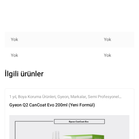
Yok
Yok
Yok
Yok
İlgili ürünler
1 yıl
,
Boya Koruma Ürünleri
,
Gyeon
,
Markalar
,
Semi Profesyonel
Seramikler
,
Seramik Boya Koruma
,
Sprey Seramikler
,
Tüm Ürünler
,
Gyeon Q2 CanCoat Evo 200ml (Yeni Formül)
Tüm Ürünler