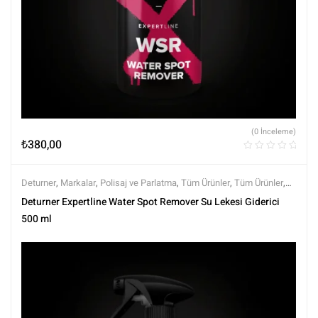
(0 İnceleme)
₺
380,00
Deturner
,
Markalar
,
Polisaj ve Parlatma
,
Tüm Ürünler
,
Tüm Ürünler
,
Yüzey Arındırıcılar
,
Yüzey Temizleyici ve Arındırıcılar
Deturner Expertline Water Spot Remover Su Lekesi Giderici
500 ml