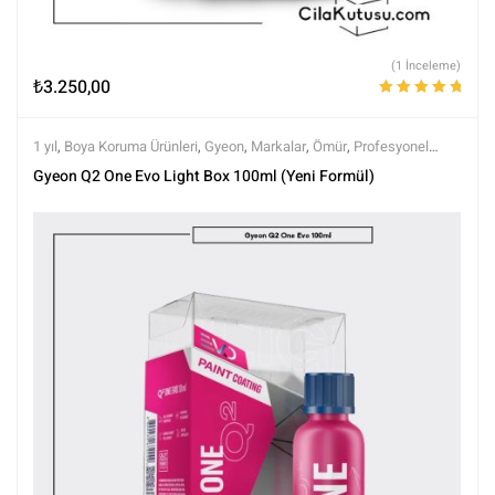
(1 İnceleme)
₺
3.250,00
5 üzerinden
5.00
oy aldı
1 yıl
,
Boya Koruma Ürünleri
,
Gyeon
,
Markalar
,
Ömür
,
Profesyonel
Seramikler
,
Semi Profesyonel Seramikler
,
Seramik Boya Koruma
,
Gyeon Q2 One Evo Light Box 100ml (Yeni Formül)
Tüm Ürünler
,
Tüm Ürünler