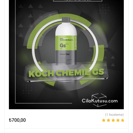
(1 İnceleme)
₺
700,00
5 üzerinden
5.00
oy aldı