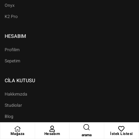
Onyx
K2 Pro
HESABIM
Profilim
Sepetim
CILA KUTUSU
Hakkımızda
Studiolar
Blog
İletişim
Mağaza
Hesabım
İstek Listesi
arama