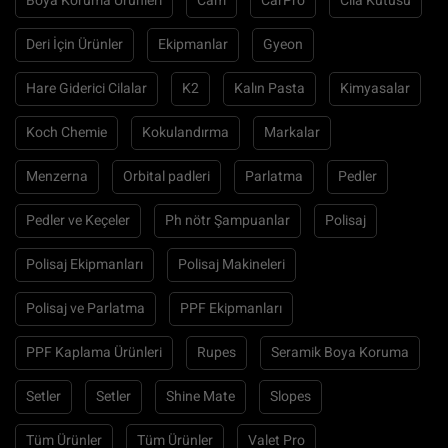
Boya Koruma Ürünleri
Cam
CarPro
Cila Kutusu
Deri İçin Ürünler
Ekipmanlar
Gyeon
Hare Giderici Cilalar
K2
Kalın Pasta
Kimyasalar
Koch Chemie
Kokulandırma
Markalar
Menzerna
Orbital padleri
Parlatma
Pedler
Pedler ve Keçeler
Ph nötr Şampuanlar
Polisaj
Polisaj Ekipmanları
Polisaj Makineleri
Polisaj ve Parlatma
PPF Ekipmanları
PPF Kaplama Ürünleri
Rupes
Seramik Boya Koruma
Setler
Setler
Shine Mate
Slopes
Tüm Ürünler
Tüm Ürünler
Valet Pro