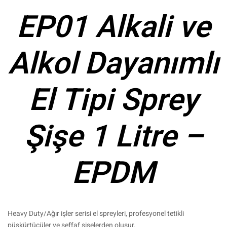
EP01 Alkali ve
Alkol Dayanımlı
El Tipi Sprey
Şişe 1 Litre –
EPDM
Heavy Duty/Ağır işler serisi el spreyleri, profesyonel tetikli
püskürtücüler ve şeffaf şişelerden oluşur.