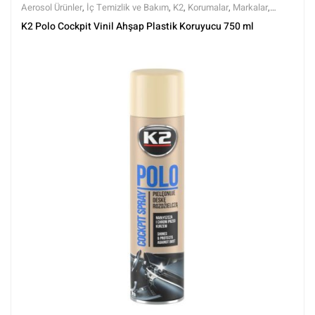
Aerosol Ürünler
,
İç Temizlik ve Bakım
,
K2
,
Korumalar
,
Markalar
,
Parlatıcılar
,
Tüm Ürünler
,
Tüm Ürünler
K2 Polo Cockpit Vinil Ahşap Plastik Koruyucu 750 ml