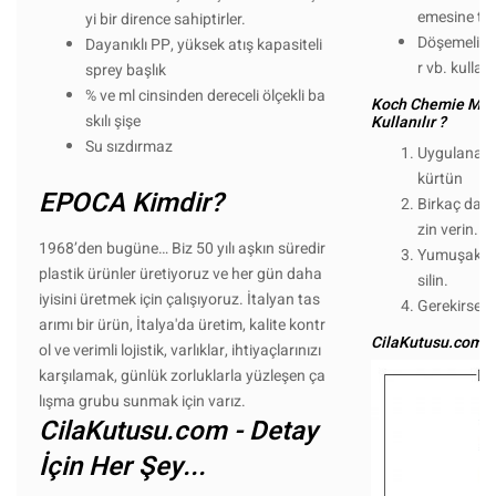
emesine tem
yi bir dirence sahiptirler.
Döşemeli ko
Dayanıklı PP, yüksek atış kapasiteli
r vb. kullan
sprey başlık
% ve ml cinsinden dereceli ölçekli ba
Koch Chemie Multi
skılı şişe
Kullanılır ?
Su sızdırmaz
Uygulanaca
kürtün
EPOCA Kimdir?
Birkaç daki
zin verin.
1968’den bugüne… Biz 50 yılı aşkın süredir
Yumuşak ,te
plastik ürünler üretiyoruz ve her gün daha
silin.
iyisini üretmek için çalışıyoruz. İtalyan tas
Gerekirse ay
arımı bir ürün, İtalya'da üretim, kalite kontr
CilaKutusu.com - 
ol ve verimli lojistik, varlıklar, ihtiyaçlarınızı
karşılamak, günlük zorluklarla yüzleşen ça
lışma grubu sunmak için varız.
CilaKutusu.com - Detay
İçin Her Şey...