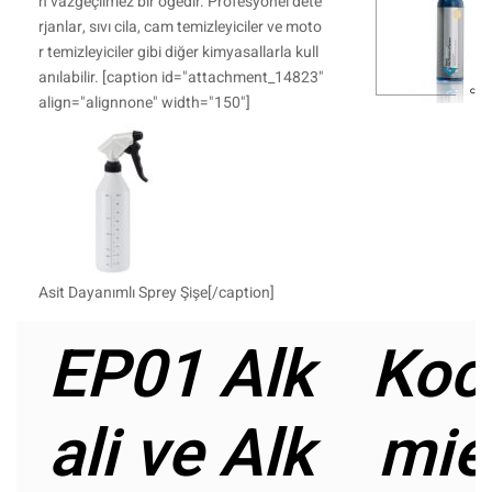
n vazgeçilmez bir öğedir. Profesyonel dete
rjanlar, sıvı cila, cam temizleyiciler ve moto
r temizleyiciler gibi diğer kimyasallarla kull
anılabilir. [caption id="attachment_14823"
align="alignnone" width="150"]
Asit Dayanımlı Sprey Şişe[/caption]
EP01 Alk
Koc
ali ve Alk
mie