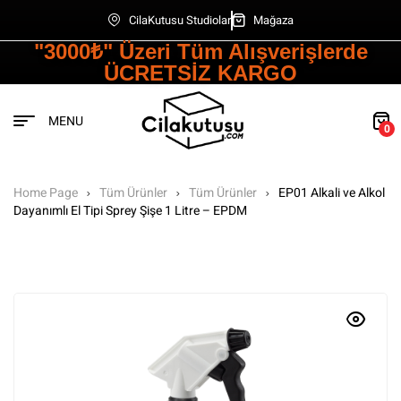
CilaKutusu Studiolar
Mağaza
"3000₺" Üzeri Tüm Alışverişlerde
ÜCRETSİZ KARGO
MENU
0
Home Page
Tüm Ürünler
Tüm Ürünler
EP01 Alkali ve Alkol
Dayanımlı El Tipi Sprey Şişe 1 Litre – EPDM