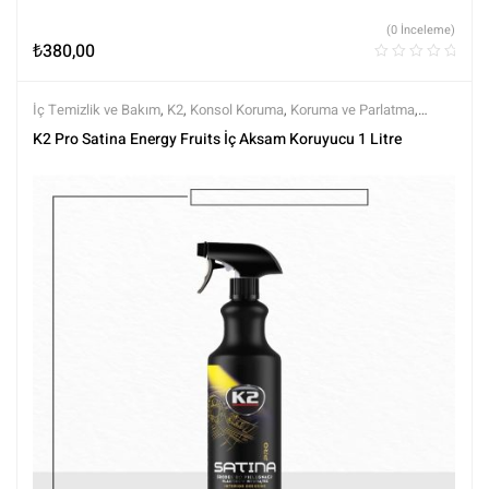
(0 İnceleme)
₺
380,00
İç Temizlik ve Bakım
,
K2
,
Konsol Koruma
,
Koruma ve Parlatma
,
Markalar
,
Tüm Ürünler
,
Tüm Ürünler
,
Yarı Mat (Doğal Görünüm)
K2 Pro Satina Energy Fruits İç Aksam Koruyucu 1 Litre