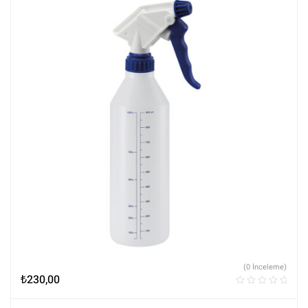
(0 İnceleme)
₺
230,00