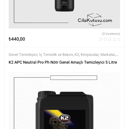
(0 İnceleme)
₺
440,00
Genel Temizleyici
,
İç Temizlik ve Bakım
,
K2
,
Kimyasalar
,
Markalar
,
Tüm Ürünler
,
Tüm Ürünler
K2 APC Neutral Pro Ph Nötr Genel Amaçlı Temizleyici 5 Litre