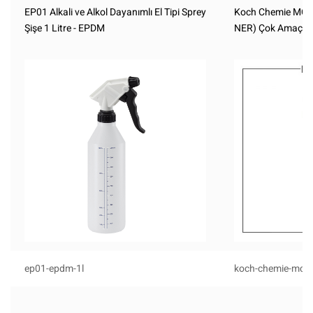
EP01 Alkali ve Alkol Dayanımlı El Tipi Sprey
Koch Chemie MC 
Şişe 1 Litre - EPDM
NER) Çok Amaçlı G
ep01-epdm-1l
koch-chemie-mc