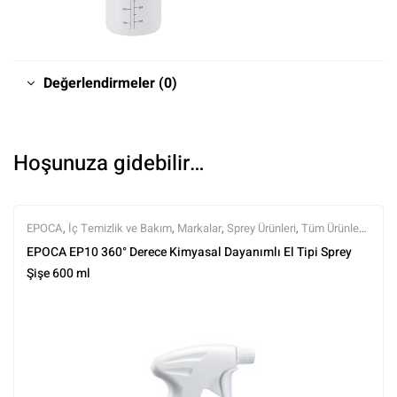
Değerlendirmeler (0)
Hoşunuza gidebilir…
EPOCA
,
İç Temizlik ve Bakım
,
Markalar
,
Sprey Ürünleri
,
Tüm Ürünler
,
Tüm Ürünler
EPOCA EP10 360° Derece Kimyasal Dayanımlı El Tipi Sprey
Şişe 600 ml