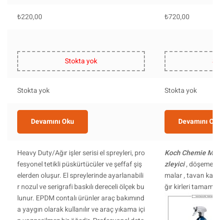
₺
220,00
₺
720,00
Stokta yok
St
Stokta yok
Stokta yok
Devamını Oku
Devamını Ok
Heavy Duty/Ağır işler serisi el spreyleri, pro
Koch Chemie MC 
fesyonel tetikli püskürtücüler ve şeffaf şiş
zleyici
, döşemeli 
elerden oluşur. El spreylerinde ayarlanabili
malar , tavan kapl
r nozul ve serigrafi baskılı dereceli ölçek bu
ğır kirleri tamamen
lunur. EPDM contalı ürünler araç bakımınd
a yaygın olarak kullanılır ve araç yıkama içi