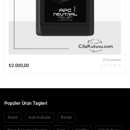
(0 İnceleme)
₺
2.000,00
Popüler Ürün Tagleri
Areon
Askı Kokular
Bezler