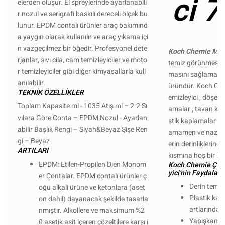
ci 
elerden oluşur. El spreylerinde ayarlanabili
r nozul ve serigrafi baskılı dereceli ölçek bu
lunur. EPDM contalı ürünler araç bakımınd
a yaygın olarak kullanılır ve araç yıkama içi
n vazgeçilmez bir öğedir. Profesyonel dete
Koch Chemie MC
rjanlar, sıvı cila, cam temizleyiciler ve moto
temiz görünmesini 
r temizleyiciler gibi diğer kimyasallarla kull
masını sağlamak iç
anılabilir.
üründür. Koch Che
TEKNİK ÖZELLİKLER
emizleyici , döşem
Toplam Kapasite ml - 1035 Atış ml – 2.2 Sı
amalar , tavan kapl
vılara Göre Conta – EPDM Nozul - Ayarlan
stik kaplamalar vb. 
abilir Başlık Rengi – Siyah&Beyaz Şişe Ren
amamen ve nazikçe
gi – Beyaz
erin derinliklerinde
ARTILARI
kısmına hoş bir kok
EPDM: Etilen-Propilen Dien Monom
Koch Chemie Çok 
yici'nin Faydaları 
er Contalar. EPDM contalı ürünler ç
Derin temi
oğu alkali ürüne ve ketonlara (aset
Plastik kap
on dahil) dayanacak şekilde tasarla
artlarında 
nmıştır. Alkollere ve maksimum %2
Yapışkan ka
0 asetik asit içeren çözeltilere karşı i