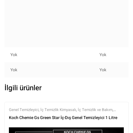
Yok
Yok
Yok
Yok
İlgili ürünler
Genel Temizleyici
,
İç Temizlik Kimyasalı
,
İç Temizlik ve Bakım
,
Kimyasalar
,
Koch Chemie
,
Markalar
,
Tüm Ürünler
,
Tüm Ürünler
Koch Chemie Gs Green Star İç-Dış Genel Temizleyici 1 Litre