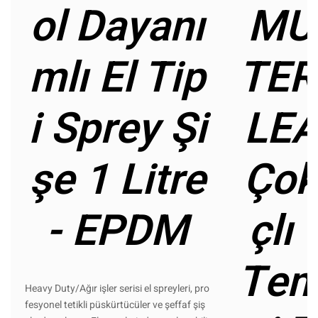
ol Dayanı
MU
mlı El Tip
TER
i Sprey Şi
LEA
şe 1 Litre
Çok
- EPDM
çlı
Tem
Heavy Duty/Ağır işler serisi el spreyleri, pro
fesyonel tetikli püskürtücüler ve şeffaf şiş