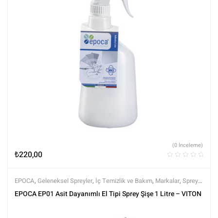
(0 İnceleme)
₺
220,00
EPOCA
,
Geleneksel Spreyler
,
İç Temizlik ve Bakım
,
Markalar
,
Sprey
Ürünleri
,
Tüm Ürünler
,
Tüm Ürünler
,
Yıkama Ürünleri
EPOCA EP01 Asit Dayanımlı El Tipi Sprey Şişe 1 Litre – VITON