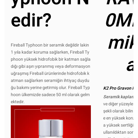
edir?
0ML
mik
Fireball Typhoon bir seramik değildir lakin
1 yıla kadar koruma sağlarken, Fireball Ty
a
phoon yüksek hidrofobik bir katman sağla
dığı gibi aşırı yıpranmış veya deformasyon
uğraşmış Fireball ürünlerinde hidrofobik k
atman sağlarken seramiğin ihtiyaç duydu
ğu bakımı yerine getirmiş olur. Fireball Typ
K2 Pro Gravon Ned
hoon ülkemizde sadece 50 ml olarak gelm
Seramik kaplama
ektedir.
ve diğer yüzeyler 
şekli olarak biliniy
e en yüksek korum
a yüksek sertliği 
ullanıldıktan sonra