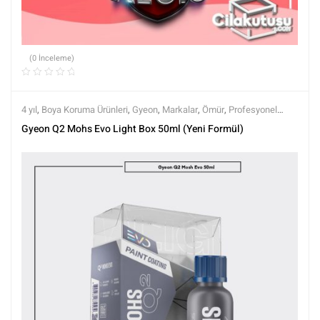
(0 İnceleme)
4 yıl
,
Boya Koruma Ürünleri
,
Gyeon
,
Markalar
,
Ömür
,
Profesyonel
Seramikler
,
Semi Profesyonel Seramikler
,
Seramik Boya Koruma
,
Gyeon Q2 Mohs Evo Light Box 50ml (Yeni Formül)
Tüm Ürünler
,
Tüm Ürünler