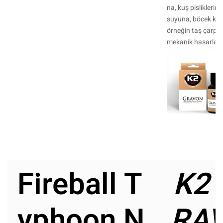
na, kuş pislikleri
suyuna, böcek kalı
örneğin taş çarp
mekanik hasarlara 
Fireball T
K2 
yphoon N
RAV