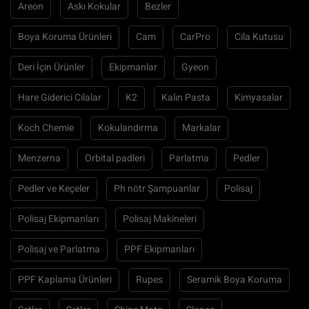
Areon
Askı Kokular
Bezler
Boya Koruma Ürünleri
Cam
CarPro
Cila Kutusu
Deri İçin Ürünler
Ekipmanlar
Gyeon
Hare Giderici Cilalar
K2
Kalın Pasta
Kimyasalar
Koch Chemie
Kokulandırma
Markalar
Menzerna
Orbital padleri
Parlatma
Pedler
Pedler ve Keçeler
Ph nötr Şampuanlar
Polisaj
Polisaj Ekipmanları
Polisaj Makineleri
Polisaj ve Parlatma
PPF Ekipmanları
PPF Kaplama Ürünleri
Rupes
Seramik Boya Koruma