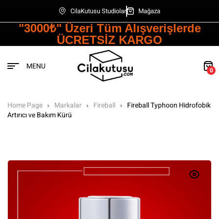
CilaKutusu Studiolar
Mağaza
"3000₺" Üzeri Tüm Alışverişlerde
ÜCRETSİZ KARGO
MENU
0
Home Page
Markalar
Fireball
Fireball Typhoon Hidrofobik
Artırıcı ve Bakım Kürü