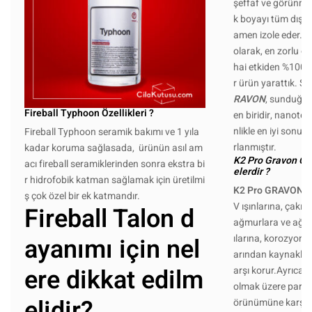
şeffaf ve görünme
k boyayı tüm dış e
amen izole eder. E
olarak, en zorlu ot
hai etkiden %100 
r ürün yarattık. 
RAVON
, sunduğum
Fireball Typhoon Özellikleri ?
en biridir, nanotek
nlikle en iyi sonuc
Fireball Typhoon seramik bakımı ve 1 yıla
rlanmıştır.
kadar koruma sağlasada, ürünün asıl am
K2 Pro Gravon Öze
acı fireball seramiklerinden sonra ekstra bi
elerdir ?
r hidrofobik katman sağlamak için üretilmi
K2 Pro GRAVON
, 
ş çok özel bir ek katmandır.
V ışınlarına, çakıl 
Fireball Talon d
ağmurlara ve ağaç
ayanımı için nel
ılarına, korozyona
arından kaynaklan
ere dikkat edilm
arşı korur.Ayrıca, ö
olmak üzere parlak
elidir?
örünümüne karşı 