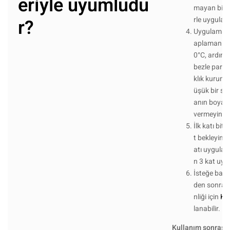
eriyle uyumludu
mayan bir 
r?
rle uygulayı
Uygulama sı
aplamanın ç
0°C, ardınd
bezle parla
klık kuruma 
üşük bir sıc
anın boya ü
vermeyin.
İlk katı bit
t bekleyin v
atı uygulay
n 3 kat uyg
İsteğe bağlı
den sonra i
nliği için
K2
lanabilir.
Kullanım sonrası: