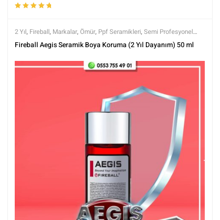
5 üzerinden
5.00
oy aldı
2 Yıl
,
Fireball
,
Markalar
,
Ömür
,
Ppf Seramikleri
,
Semi Profesyonel
Seramikler
,
Seramik Boya Koruma
,
Tüm Ürünler
Fireball Aegis Seramik Boya Koruma (2 Yıl Dayanım) 50 ml