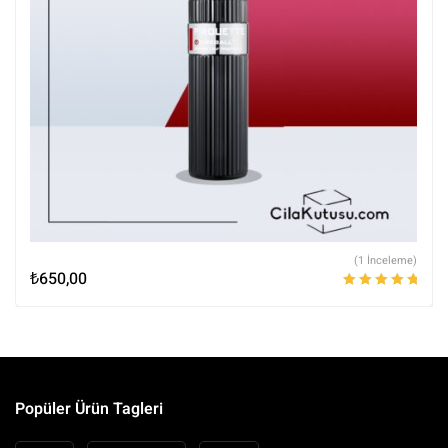
(1 İnceleme)
₺
650,00
5 üzerinden
5.00
oy aldı
Popüler Ürün Tagleri