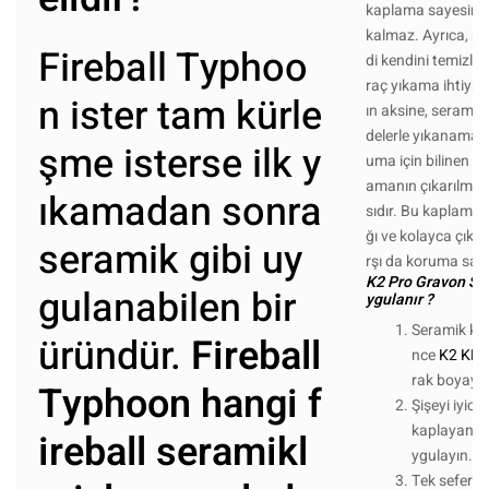
kaplama sayesinde
kalmaz. Ayrıca, m
Fireball Typhoo
di kendini temizlem
raç yıkama ihtiyacı
n ister tam kürle
ın aksine, serami
delerle yıkanamaz
şme isterse ilk y
uma için bilinen en
amanın çıkarılması
ıkamadan sonra
sıdır. Bu kaplama
ğı ve kolayca çıkarı
seramik gibi uy
rşı da koruma sağl
K2 Pro Gravon Se
gulanabilen bir
ygulanır ?
Seramik ka
üründür.
Fireball
nce
K2 KLI
rak boyayı 
Typhoon hangi f
Şişeyi iyice
kaplayan ku
ireball seramikl
ygulayın.
Tek seferd