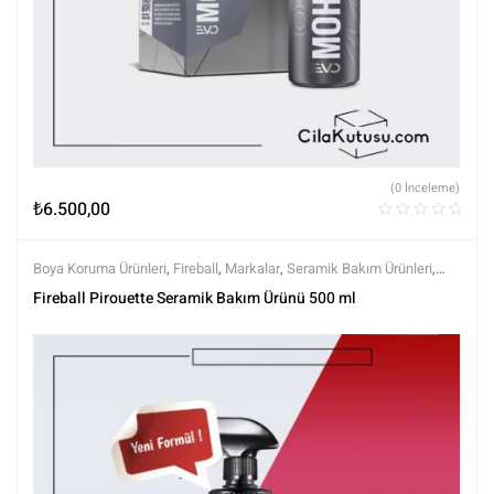
(0 İnceleme)
₺
6.500,00
Boya Koruma Ürünleri
,
Fireball
,
Markalar
,
Seramik Bakım Ürünleri
,
Seramik Boya Koruma
,
Tüm Ürünler
,
Tüm Ürünler
Fireball Pirouette Seramik Bakım Ürünü 500 ml