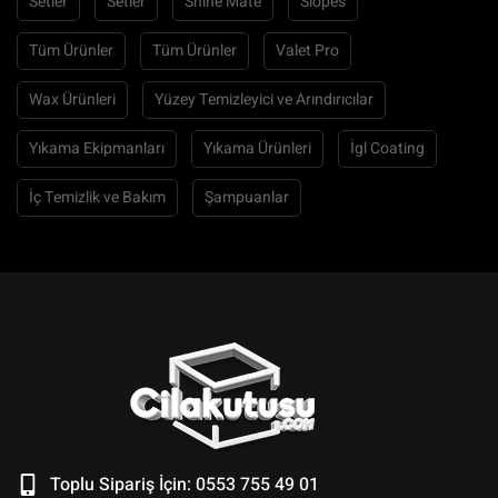
Setler
Setler
Shine Mate
Slopes
Tüm Ürünler
Tüm Ürünler
Valet Pro
Wax Ürünleri
Yüzey Temizleyici ve Arındırıcılar
Yıkama Ekipmanları
Yıkama Ürünleri
İgl Coating
İç Temizlik ve Bakım
Şampuanlar
Toplu Sipariş İçin: 0553 755 49 01