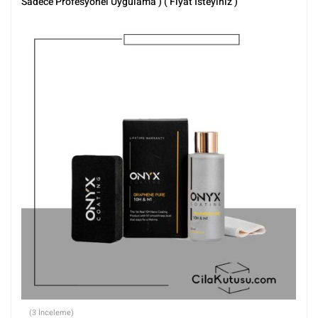
Sadece Profesyonel Uygulama ) ( Fiyat İsteyiniz )
(3 İnceleme)