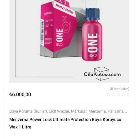
(0 İnceleme)
₺
6.000,00
Boya Koruma Ürünleri
,
Likit Waxlar
,
Markalar
,
Menzerna
,
Parlatma
,
Polisaj ve Parlatma
,
Tüm Ürünler
,
Tüm Ürünler
,
Wax Ürünleri
Menzerna Power Lock Ultimate Protection Boya Koruyucu
Wax 1 Litre