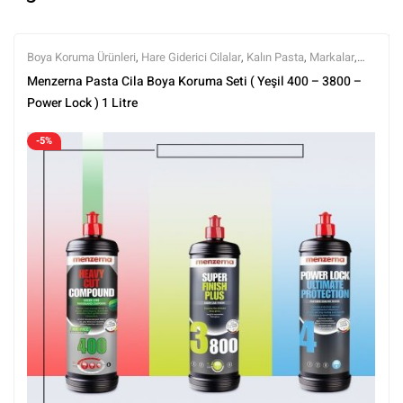
Boya Koruma Ürünleri
,
Hare Giderici Cilalar
,
Kalın Pasta
,
Markalar
,
Menzerna
,
Polisaj
,
Polisaj ve Parlatma
,
Setler
,
Setler
,
Tüm Ürünler
,
Menzerna Pasta Cila Boya Koruma Seti ( Yeşil 400 – 3800 –
Tüm Ürünler
Power Lock ) 1 Litre
-5%