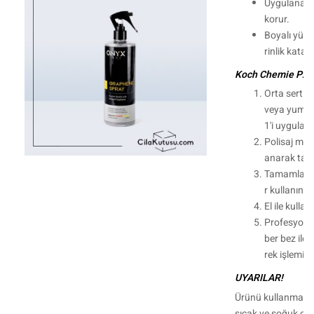
Uygulanan b
korur.
Boyalı yüze
rinlik katar.
Koch Chemie P2.01'
Orta sertlik
veya yumuş
1'i uygulayı
Polisaj maki
anarak tam
Tamamlamak
r kullanın.
El ile kull
Profesyonel
ber bez ile c
rek işlemi s
UYARILAR!
Ürünü kullanmadan
sıcak ve soğuk o