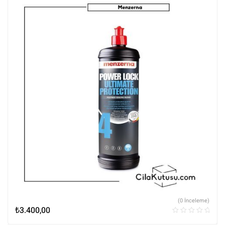
(0 İnceleme)
₺
3.400,00