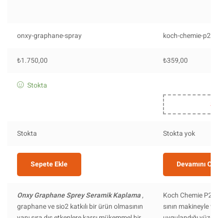
onxy-graphane-spray
koch-chemie-p20
₺
1.750,00
₺
359,00
Stokta
St
Stokta
Stokta yok
Sepete Ekle
Devamını Ok
Onxy Graphane Sprey Seramik Kaplama
,
Koch Chemie P2.0
graphane ve sio2 katkılı bir ürün olmasının
sının makineyle vey
yanı sıra dış etkenlere karşı mükemmel bir
uygulandığı yüzey