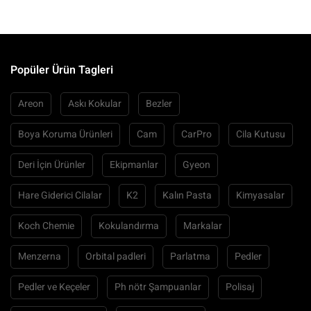
Popüler Ürün Tagleri
Areon
Askı Kokular
Bezler
Boya Koruma Ürünleri
Cam
CarPro
Cila Kutusu
Deri İçin Ürünler
Ekipmanlar
Gyeon
Hare Giderici Cilalar
K2
Kalın Pasta
Kimyasalar
Koch Chemie
Kokulandırma
Markalar
Menzerna
Orbital padleri
Parlatma
Pedler
Pedler ve Keçeler
Ph nötr Şampuanlar
Polisaj