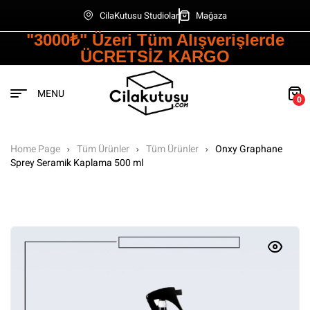
CilaKutusu Studiolar
Mağaza
"3000₺" Üzeri Tüm Alışverişlerde
ÜCRETSİZ KARGO
MENU
0
Home Page
Tüm Ürünler
Tüm Ürünler
Onxy Graphane
Sprey Seramik Kaplama 500 ml