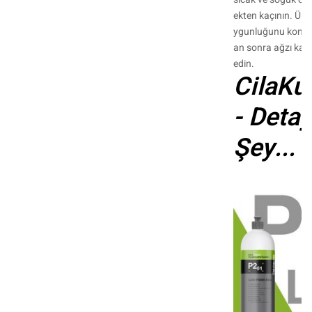
ekten kaçının. Ür
ygunluğunu kontro
an sonra ağzı kapa
edin.
CilaKu
- Detay
Şey...