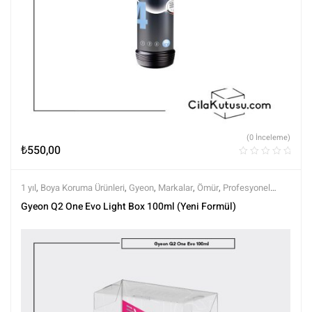
(0 İnceleme)
₺
550,00
1 yıl
,
Boya Koruma Ürünleri
,
Gyeon
,
Markalar
,
Ömür
,
Profesyonel
Seramikler
,
Semi Profesyonel Seramikler
,
Seramik Boya Koruma
,
Gyeon Q2 One Evo Light Box 100ml (Yeni Formül)
Tüm Ürünler
,
Tüm Ürünler