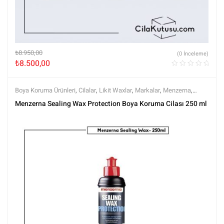
₺
8.950,00
(0 İnceleme)
₺
8.500,00
Boya Koruma Ürünleri
,
Cilalar
,
Likit Waxlar
,
Markalar
,
Menzerna
,
Parlatma
,
Polisaj ve Parlatma
,
Tüm Ürünler
,
Tüm Ürünler
,
Wax
Menzerna Sealing Wax Protection Boya Koruma Cilası 250 ml
Ürünleri