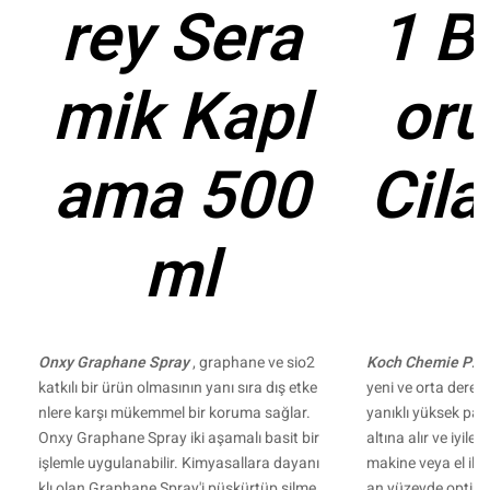
rey Sera
1 B
mik Kapl
or
ama 500
Cila
ml
Onxy Graphane Spray
, graphane ve sio2
Koch Chemie P2.0
katkılı bir ürün olmasının yanı sıra dış etke
yeni ve orta derec
nlere karşı mükemmel bir koruma sağlar.
yanıklı yüksek par
Onxy Graphane Spray iki aşamalı basit bir
altına alır ve iyile
işlemle uygulanabilir. Kimyasallara dayanı
makine veya el ile
klı olan Graphane Spray'i püskürtüp silme
an yüzeyde optim