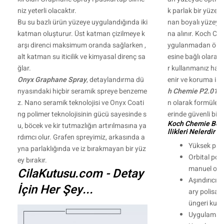
niz yeterli olacaktır.
k parlak bir yüzey
Bu su bazlı ürün yüzeye uygulandığında iki
nan boyalı yüzeyle
katman oluşturur. Üst katman çizilmeye k
na alınır. Koch Ch
arşı direnci maksimum oranda sağlarken ,
ygulanmadan önce
alt katman su iticilik ve kimyasal direnç sa
esine bağlı olarak f
ğlar.
r kullanmanız hali
Onyx Graphane Spray
, detaylandırma dü
enir ve koruma işl
nyasındaki hiçbir seramik spreye benzeme
h Chemie P2.01
, 
z. Nano seramik teknolojisi ve Onyx Coati
n olarak formüle ed
ng polimer teknolojisinin gücü sayesinde s
erinde güvenli bir ş
Koch Chemie Boya
u, böcek ve kir tutmazlığın artırılmasına ya
llikleri Nelerdir ?
rdımcı olur. Grafen spreyimiz, arkasında a
Yüksek parla
yna parlaklığında ve iz bırakmayan bir yüz
Orbital poli
ey bırakır.
manuel olar
CilaKutusu.com - Detay
Aşındırıcılığ
İçin Her Şey...
ary polisaj
üngeri kull
Uygulaması 