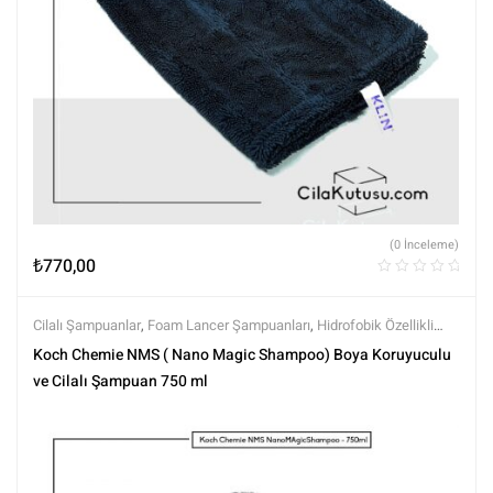
(0 İnceleme)
₺
770,00
Cilalı Şampuanlar
,
Foam Lancer Şampuanları
,
Hidrofobik Özellikli
Şampuanlar
,
Koch Chemie
,
Markalar
,
Şampuanlar
,
Tüm Ürünler
,
Tüm
Koch Chemie NMS ( Nano Magic Shampoo) Boya Koruyuculu
Ürünler
,
Yıkama Ürünleri
ve Cilalı Şampuan 750 ml