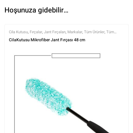
Hoşunuza gidebilir…
Cila Kutusu
,
Fırçalar
,
Jant Fırçaları
,
Markalar
,
Tüm Ürünler
,
Tüm
Ürünler
,
Yıkama Ekipmanları
,
Yıkama Ürünleri
CilaKutusu Mikrofiber Jant Fırçası 48 cm