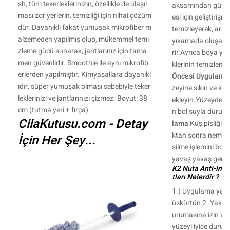
sh, tüm tekerleklerinizin, özellikle de ulaşıl
aksamından güvenl
ması zor yerlerin, temizliği için nihai çözüm
esi için geliştirişm
dür. Dayanıklı fakat yumuşak mikrofiber m
temizleyerek, arac
alzemeden yapılmış olup, mükemmel temi
yıkamada oluşabile
zleme gücü sunarak, jantlarınız için tama
rir.Ayrıca boya yüz
men güvenlidir. Smoothie ile aynı mikrofib
klerinin temizlenme
erlerden yapılmıştır. Kimyasallara dayanıkl
Öncesi Uygulama
ıdır, süper yumuşak olması sebebiyle teker
zeyine sıkın ve ka
leklerinizi ve jantlarınızı çizmez. Boyut: 38
ekleyin.Yüzeyde k
cm (tutma yeri + fırça)
n bol suyla durula
CilaKutusu.com - Detay
lama
Kuş pisliği ü
ktan sonra nemli be
İçin Her Şey...
silme işlemini bo
yavaş yavaş gerçek
K2 Nuta Anti-Inse
tları Nelerdir ?
1.) Uygulama yapa
üskürtün 2. Yaklaş
urumasına izin ve
yüzeyi iyice durula