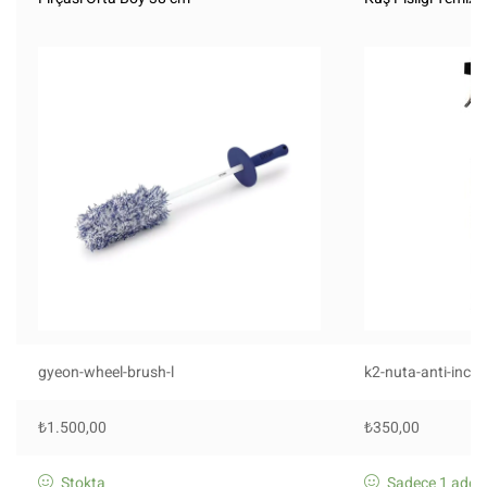
gyeon-wheel-brush-l
k2-nuta-anti-incse
₺
1.500,00
₺
350,00
Stokta
Sadece 1 adet 