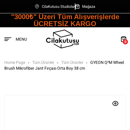
CilaKutusu Studiolar
Mağaza
"3000₺" Üzeri Tüm Alışverişlerde
ÜCRETSİZ KARGO
MENU
0
Home Page
Tüm Ürünler
Tüm Ürünler
GYEON Q²M Wheel
Brush Mikrofiber Jant Fırçası Orta Boy 38 cm