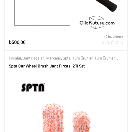
(0 İnceleme)
₺
500,00
Fırçalar
,
Jant Fırçaları
,
Markalar
,
Spta
,
Tüm Ürünler
,
Tüm Ürünler
,
Yıkama Ekipmanları
,
Yıkama Ürünleri
Spta Car Wheel Brush Jant Fırçası 2’li Set