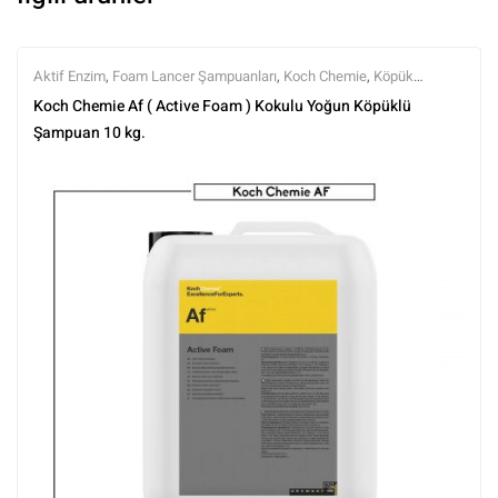
Aktif Enzim
,
Foam Lancer Şampuanları
,
Koch Chemie
,
Köpük
Örtüleri
,
Markalar
,
Şampuanlar
,
Tüm Ürünler
,
Tüm Ürünler
,
Yıkama
Koch Chemie Af ( Active Foam ) Kokulu Yoğun Köpüklü
Ürünleri
Şampuan 10 kg.