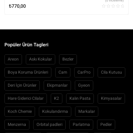
(0 İnceleme)
₺
770,00
Popüler Ürün Tagleri
Areon
Askı Kokular
Bezler
Boya Koruma Ürünleri
Cam
CarPro
Cila Kutusu
Deri İçin Ürünler
Ekipmanlar
Gyeon
Hare Giderici Cilalar
K2
Kalın Pasta
Kimyasalar
Koch Chemie
Kokulandırma
Markalar
Menzerna
Orbital padleri
Parlatma
Pedler