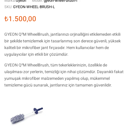
Marka:
Gyeon
Model:
gyeon-wheel-brush-l
SKU:
GYEON-WHEEL-BRUSH-L
₺
1.500,00
GYEON Q²M WheelBrush, jantlarınızı orjinalliğini etkilemeden etkili
bir şekilde temizlemek için tasarlanmış son derece güvenli, yüksek
kaliteli bir mikrofiber jant fırçasıdır. Hem kullanıcılar hem de
uygulayıcılar için etkili bir çözümdür.
GYEON Q²M WheelBrush, tüm tekerleklerinizin, özellikle de
ulaşılması zor yerlerin, temizliği için nihai çözümdür. Dayanıklı fakat
yumuşak mikrofiber malzemeden yapılmış olup, mükemmel
temizleme gücü sunarak, jantlarınız için tamamen güvenlidir.