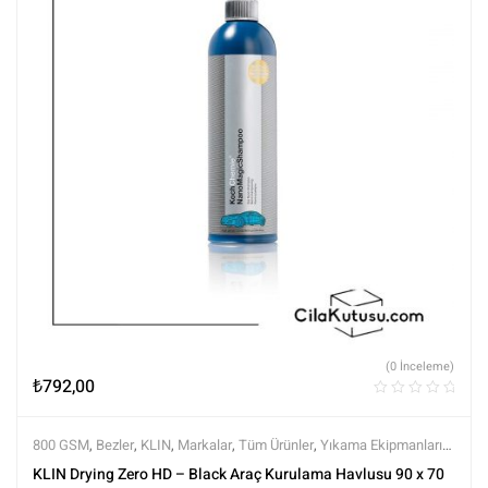
(0 İnceleme)
₺
792,00
800 GSM
,
Bezler
,
KLIN
,
Markalar
,
Tüm Ürünler
,
Yıkama Ekipmanları
,
Yıkama Ürünleri
KLIN Drying Zero HD – Black Araç Kurulama Havlusu 90 x 70