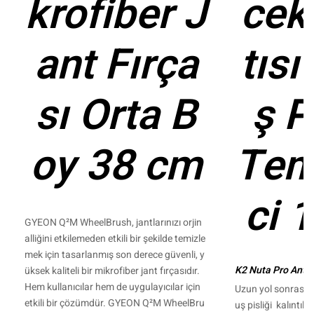
krofiber J
cek
ant Fırça
tısı
sı Orta B
ş P
oy 38 cm
Tem
ci 1
GYEON Q²M WheelBrush, jantlarınızı orjin
alliğini etkilemeden etkili bir şekilde temizle
mek için tasarlanmış son derece güvenli, y
K2 Nuta Pro Anti-
üksek kaliteli bir mikrofiber jant fırçasıdır.
Hem kullanıcılar hem de uygulayıcılar için
Uzun yol sonrası 
etkili bir çözümdür. GYEON Q²M WheelBru
uş pisliği kalıntıla