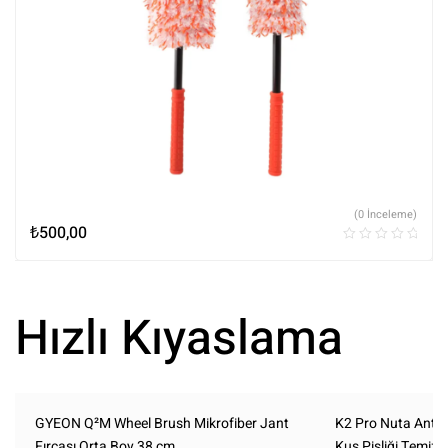
(0 İnceleme)
₺
500,00
Hızlı Kıyaslama
GYEON Q²M Wheel Brush Mikrofiber Jant
K2 Pro Nuta Anti-I
Fırçası Orta Boy 38 cm
Kuş Pisliği Temizley