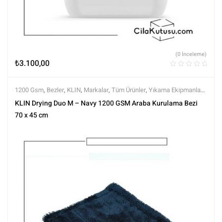
(0 İnceleme)
₺
3.100,00
1200 Gsm
,
Bezler
,
KLIN
,
Markalar
,
Tüm Ürünler
,
Yıkama Ekipmanları
,
Yıkama Ürünleri
KLIN Drying Duo M – Navy 1200 GSM Araba Kurulama Bezi
70 x 45 cm