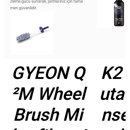
zleme gücü sunarak, jantlarınız için tama
men güvenlidir.
GYEON Q
K2 
²M Wheel
uta 
Brush Mi
nse