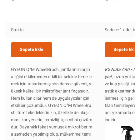
Stokta
Sadece 1 adet kald
Sepete Ekle
Sepete Ekle
GYEON Q²M WheelBrush, jantlarınızı orjin
K2 Nuta Anti - Ins
alliğini etkilemeden etkili bir şekilde temizle
yici
, uzun yol son
mek için tasarlanmış son derece güvenli, y
ve kuş pisliği kalın
üksek kaliteli bir mikrofiber jant fırçasıdır.
astik aksamından g
Hem kullanıcılar hem de uygulayıcılar için
lenmesi için gelişt
etkili bir çözümdür. GYEON Q²M WheelBru
tıları temizleyerek
sh, tüm tekerleklerinizin, özellikle de ulaşıl
aslı yıkamada oluşa
ması zor yerlerin, temizliği için nihai çözüm
indirir.
dür. Dayanıklı fakat yumuşak mikrofiber m
alzemeden yapılmış olup, mükemmel temi