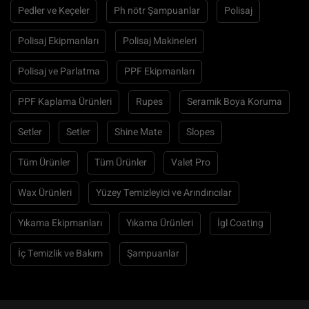
Pedler ve Keçeler
Ph nötr Şampuanlar
Polisaj
Polisaj Ekipmanları
Polisaj Makineleri
Polisaj ve Parlatma
PPF Ekipmanları
PPF Kaplama Ürünleri
Rupes
Seramik Boya Koruma
Setler
Setler
Shine Mate
Slopes
Tüm Ürünler
Tüm Ürünler
Valet Pro
Wax Ürünleri
Yüzey Temizleyici ve Arındırıcılar
Yıkama Ekipmanları
Yıkama Ürünleri
İgl Coating
İç Temizlik ve Bakım
Şampuanlar