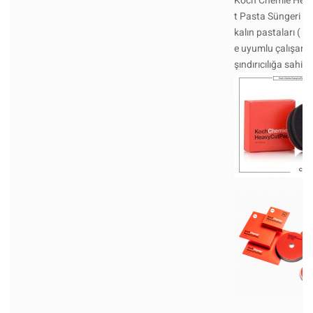
Koch Chemie Hea
t Pasta Süngeri ,
kalın pastaları ( H
e uyumlu çalışan ,
şındırıcılığa sahip 