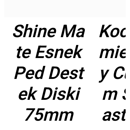
Shine Ma
Koc
te Esnek
mie
Ped Dest
y C
ek Diski
m S
75mm
ast