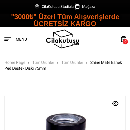
CilaKutusu Studiolar
Mağaza
"3000₺" Üzeri Tüm Alışverişlerde
ÜCRETSİZ KARGO
MENU
0
Home Page
Tüm Ürünler
Tüm Ürünler
Shine Mate Esnek
Ped Destek Diski 75mm