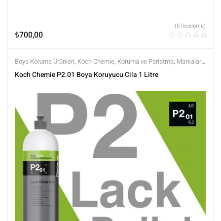
(0 İnceleme)
₺
700,00
Boya Koruma Ürünleri
,
Koch Chemie
,
Koruma ve Parlatma
,
Markalar
,
Parlatma
,
Polisaj ve Parlatma
Koch Chemie P2.01 Boya Koruyucu Cila 1 Litre