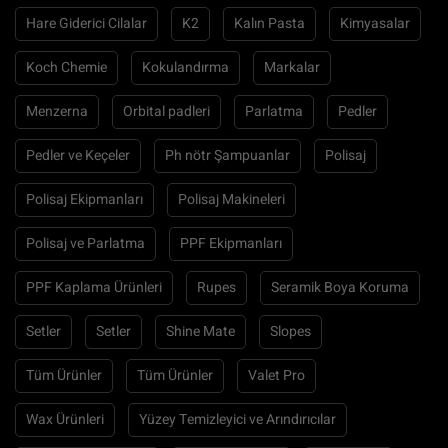
Hare Giderici Cilalar
K2
Kalın Pasta
Kimyasalar
Koch Chemie
Kokulandırma
Markalar
Menzerna
Orbital padleri
Parlatma
Pedler
Pedler ve Keçeler
Ph nötr Şampuanlar
Polisaj
Polisaj Ekipmanları
Polisaj Makineleri
Polisaj ve Parlatma
PPF Ekipmanları
PPF Kaplama Ürünleri
Rupes
Seramik Boya Koruma
Setler
Setler
Shine Mate
Slopes
Tüm Ürünler
Tüm Ürünler
Valet Pro
Wax Ürünleri
Yüzey Temizleyici ve Arındırıcılar