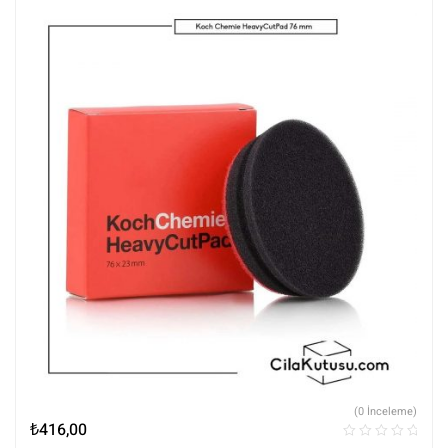
(0 İnceleme)
₺
416,00