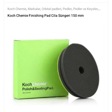
Koch Chemie
,
Markalar
,
Orbital padleri
,
Pedler
,
Pedler ve Keçeler
,
Polisaj
,
Polisaj ve Parlatma
,
Tüm Ürünler
,
Tüm Ürünler
Koch Chemie Finishing Pad Cila Süngeri 150 mm