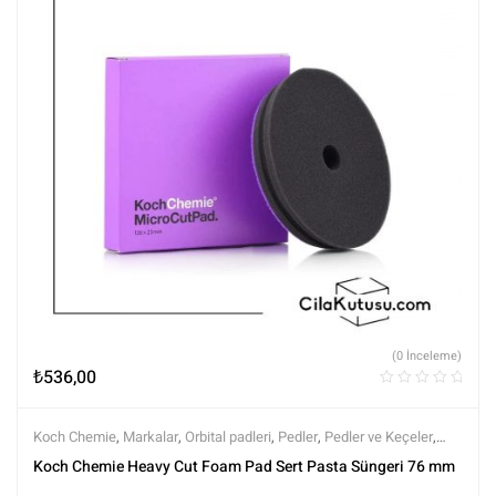
(0 İnceleme)
₺
536,00
Koch Chemie
,
Markalar
,
Orbital padleri
,
Pedler
,
Pedler ve Keçeler
,
Polisaj ve Parlatma
,
Tüm Ürünler
,
Tüm Ürünler
Koch Chemie Heavy Cut Foam Pad Sert Pasta Süngeri 76 mm