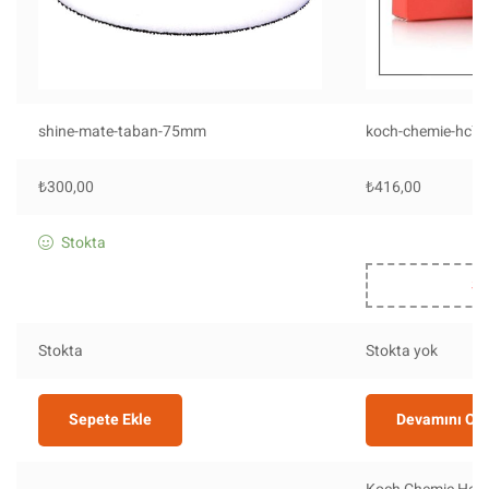
shine-mate-taban-75mm
koch-chemie-hc76
₺
300,00
₺
416,00
Stokta
St
Stokta
Stokta yok
Sepete Ekle
Devamını Ok