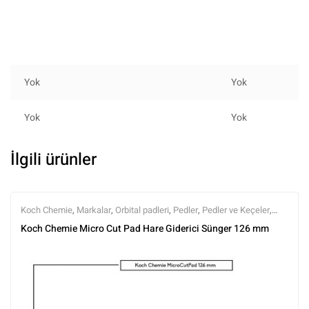
Yok
Yok
Yok
Yok
İlgili ürünler
Koch Chemie
,
Markalar
,
Orbital padleri
,
Pedler
,
Pedler ve Keçeler
,
Polisaj
,
Polisaj ve Parlatma
,
Tüm Ürünler
,
Tüm Ürünler
Koch Chemie Micro Cut Pad Hare Giderici Sünger 126 mm