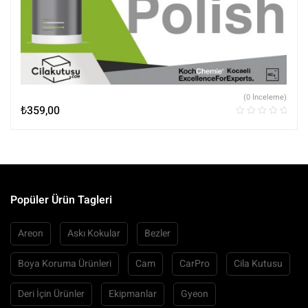
(0 İnceleme)
₺
359,00
Popüler Ürün Tagleri
Areon
Askı Kokular
Bezler
Boya Koruma Ürünleri
Cam
CarPro
Cila Kutusu
Deri İçin Ürünler
Ekipmanlar
Gyeon