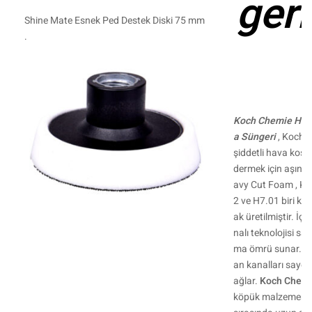
ger
Shine Mate Esnek Ped Destek Diski 75 mm
.
Koch Chemie Heav
a Süngeri
, Koch 
şiddetli hava koşull
dermek için aşındı
avy Cut Foam , Ko
2 ve H7.01 biri kalı
ak üretilmiştir. İç
nalı teknolojisi s
ma ömrü sunar. Öz
an kanalları sayesi
ağlar.
Koch Chemi
köpük malzemenin 