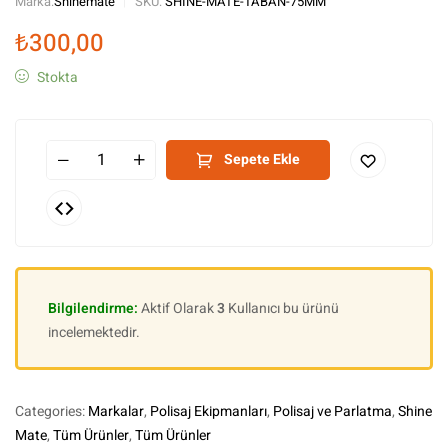
Marka:
Shinemate
SKU:
SHINE-MATE-TABAN-75MM
₺
300,00
Stokta
Sepete Ekle
Bilgilendirme:
Aktif Olarak
3
Kullanıcı bu ürünü
incelemektedir.
Categories:
Markalar
,
Polisaj Ekipmanları
,
Polisaj ve Parlatma
,
Shine
Mate
,
Tüm Ürünler
,
Tüm Ürünler