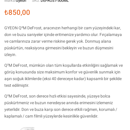
Marka:
Gyeon
SKU:
DEFROST-500ML
₺
850,00
GYEON Q²M DeFrost, aracınızın herhangi bir cam yüzeyindeki kar,
don ve buzu saniyeler içinde eritmenize yardımcı olur. Fırçalamaya
ve camlarınıza zarar verme riskine gerek yok. Donmuş alana
püskürtün, reaksiyona girmesini bekleyin ve buzun düşmesini
izleyin.
Q²M DeFrost, mümkün olan tüm koşullarda etkinliğini sağlamak ve
görüş konusunda size maksimum konfor ve güvenlik sunmak için
aşırı soğuk iklimlerde (eksi 40 dereceye kadar) kapsamlı bir şekilde
test edilmiştir.
Q²M DeFrost, son derece hızlı etkisi sayesinde, yüzeye bolca
püskürtmeniz ve buzun neredeyse anında erimesini izlemeniz
yeterlidir. Don ve buza karşı son derece etkili rağmen, korumalı /
kaplamalı / cam filmli yüzeylerde kesinlikle güvenlidir.