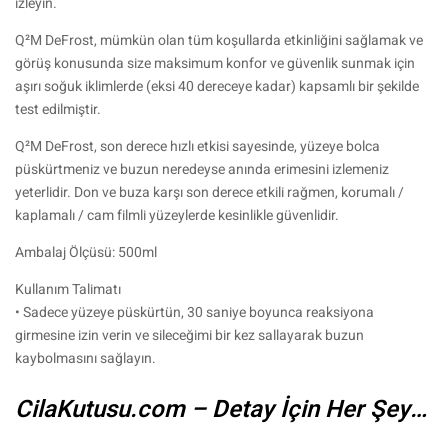
izleyin.
Q²M DeFrost, mümkün olan tüm koşullarda etkinliğini sağlamak ve
görüş konusunda size maksimum konfor ve güvenlik sunmak için
aşırı soğuk iklimlerde (eksi 40 dereceye kadar) kapsamlı bir şekilde
test edilmiştir.
Q²M DeFrost, son derece hızlı etkisi sayesinde, yüzeye bolca
püskürtmeniz ve buzun neredeyse anında erimesini izlemeniz
yeterlidir. Don ve buza karşı son derece etkili rağmen, korumalı /
kaplamalı / cam filmli yüzeylerde kesinlikle güvenlidir.
Ambalaj Ölçüsü: 500ml
Kullanım Talimatı
• Sadece yüzeye püskürtün, 30 saniye boyunca reaksiyona
girmesine izin verin ve sileceğimi bir kez sallayarak buzun
kaybolmasını sağlayın.
CilaKutusu.com – Detay İçin Her Şey…