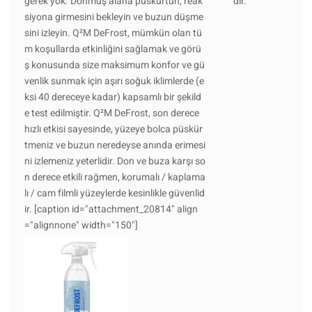
gerek yok. Donmuş alana püskürtün, reak
dır.
siyona girmesini bekleyin ve buzun düşme
sini izleyin. Q²M DeFrost, mümkün olan tü
m koşullarda etkinliğini sağlamak ve görü
ş konusunda size maksimum konfor ve gü
venlik sunmak için aşırı soğuk iklimlerde (e
ksi 40 dereceye kadar) kapsamlı bir şekild
e test edilmiştir. Q²M DeFrost, son derece
hızlı etkisi sayesinde, yüzeye bolca püskür
tmeniz ve buzun neredeyse anında erimesi
ni izlemeniz yeterlidir. Don ve buza karşı so
n derece etkili rağmen, korumalı / kaplama
lı / cam filmli yüzeylerde kesinlikle güvenlid
ir. [caption id="attachment_20814" align
="alignnone" width="150"]