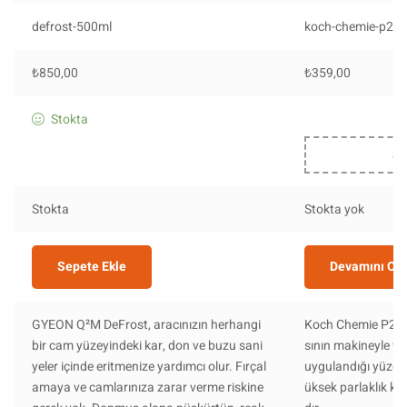
defrost-500ml
koch-chemie-p20
₺
850,00
₺
359,00
Stokta
St
Stokta
Stokta yok
Sepete Ekle
Devamını Ok
GYEON Q²M DeFrost, aracınızın herhangi
Koch Chemie P2.0
bir cam yüzeyindeki kar, don ve buzu sani
sının makineyle vey
yeler içinde eritmenize yardımcı olur. Fırçal
uygulandığı yüzey
amaya ve camlarınıza zarar verme riskine
üksek parlaklık ka