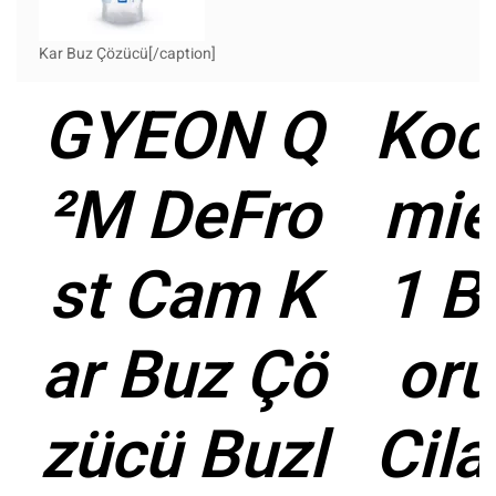
Kar Buz Çözücü[/caption]
GYEON Q
Koc
²M DeFro
mie
st Cam K
1 B
ar Buz Çö
or
zücü Buzl
Cila