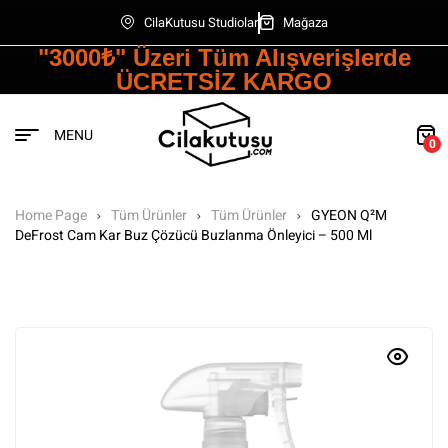
CilaKutusu Studiolar
Mağaza
"3000₺" Üzeri Tüm Alışverişlerde
ÜCRETSİZ KARGO
MENU
0
Home Page
Tüm Ürünler
Tüm Ürünler
GYEON Q²M
DeFrost Cam Kar Buz Çözücü Buzlanma Önleyici – 500 Ml