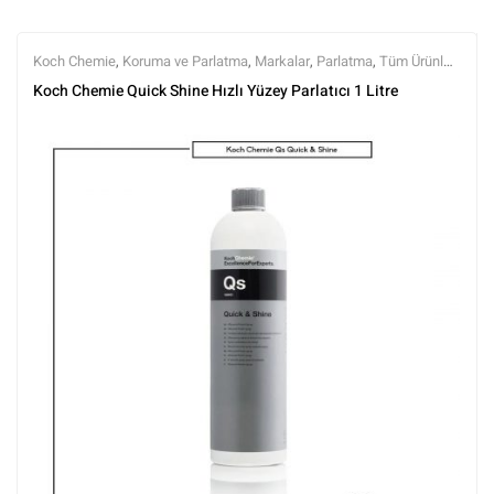
Koch Chemie
,
Koruma ve Parlatma
,
Markalar
,
Parlatma
,
Tüm Ürünler
,
Tüm Ürünler
Koch Chemie Quick Shine Hızlı Yüzey Parlatıcı 1 Litre