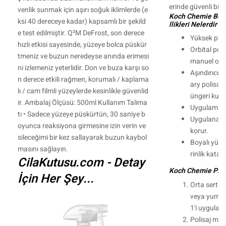
erinde güvenli bir ş
venlik sunmak için aşırı soğuk iklimlerde (e
Koch Chemie Boya
ksi 40 dereceye kadar) kapsamlı bir şekild
llikleri Nelerdir ?
e test edilmiştir. Q²M DeFrost, son derece
Yüksek parla
hızlı etkisi sayesinde, yüzeye bolca püskür
Orbital poli
tmeniz ve buzun neredeyse anında erimesi
manuel olar
ni izlemeniz yeterlidir. Don ve buza karşı so
Aşındırıcılığ
n derece etkili rağmen, korumalı / kaplama
ary polisaj
lı / cam filmli yüzeylerde kesinlikle güvenlid
üngeri kull
ir. Ambalaj Ölçüsü: 500ml Kullanım Talima
Uygulaması 
tı • Sadece yüzeye püskürtün, 30 saniye b
Uygulanan b
oyunca reaksiyona girmesine izin verin ve
korur.
sileceğimi bir kez sallayarak buzun kaybol
Boyalı yüze
masını sağlayın.
rinlik katar.
CilaKutusu.com - Detay
Koch Chemie P2.01'
İçin Her Şey...
Orta sertlik
veya yumuş
1'i uygulayı
Polisaj maki