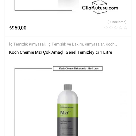
(0 İnceleme)
₺
950,00
İç Temizlik Kimyasalı
,
İç Temizlik ve Bakım
,
Kimyasalar
,
Koch
Chemie
,
Markalar
,
Tüm Ürünler
,
Tüm Ürünler
Koch Chemie Mzr Çok Amaçlı Genel Temizleyici 1 Litre