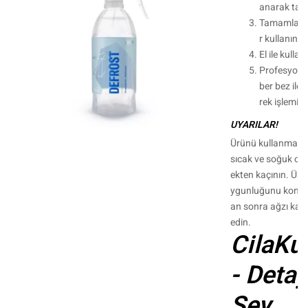
anarak tam
Tamamlamak
r kullanın.
El ile kull
Profesyonel
ber bez ile c
rek işlemi s
UYARILAR!
Ürünü kullanmadan
sıcak ve soğuk o
ekten kaçının. Ür
ygunluğunu kontro
an sonra ağzı kapa
edin.
CilaKu
- Detay
Şey...