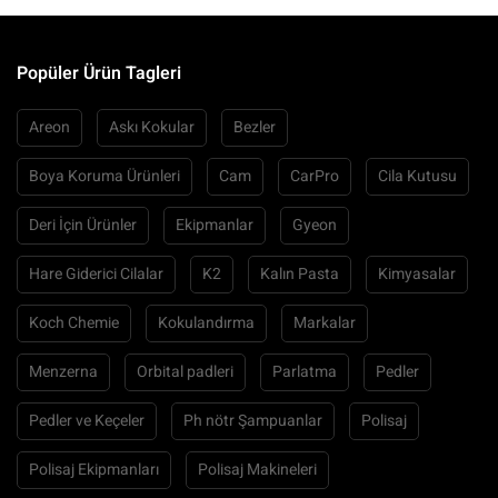
Popüler Ürün Tagleri
Areon
Askı Kokular
Bezler
Boya Koruma Ürünleri
Cam
CarPro
Cila Kutusu
Deri İçin Ürünler
Ekipmanlar
Gyeon
Hare Giderici Cilalar
K2
Kalın Pasta
Kimyasalar
Koch Chemie
Kokulandırma
Markalar
Menzerna
Orbital padleri
Parlatma
Pedler
Pedler ve Keçeler
Ph nötr Şampuanlar
Polisaj
Polisaj Ekipmanları
Polisaj Makineleri