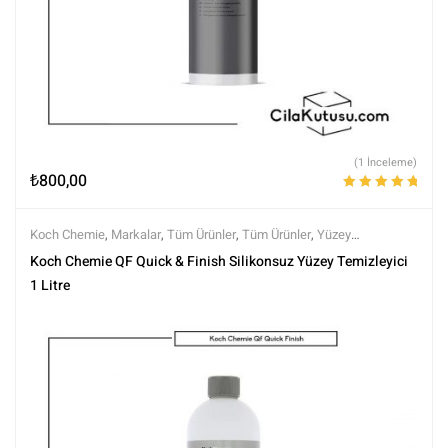
(1 İnceleme)
₺
800,00
5 üzerinden
5.00
oy aldı
Koch Chemie
,
Markalar
,
Tüm Ürünler
,
Tüm Ürünler
,
Yüzey
Temizleyici ve Arındırıcılar
,
Yüzey Temizleyiciler
Koch Chemie QF Quick & Finish Silikonsuz Yüzey Temizleyici
1 Litre