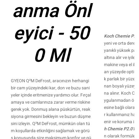
anma Önl
eyici - 50
Koch Chemie P2.0
yeni ve orta derec
0 Ml
yanıklı yüksek par
altına alır ve iyile
makine veya el ile
an yüzeyde optim
k parlak bir yüzey
GYEON Q²M DeFrost, aracınızın herhangi
nan boyalı yüzeyle
bir cam yüzeyindeki kar, don ve buzu sani
na alınır. Koch Ch
yeler içinde eritmenize yardımcı olur. Fırçal
ygulanmadan önce
amaya ve camlarınıza zarar verme riskine
esine bağlı olarak f
gerek yok. Donmuş alana püskürtün, reak
r kullanmanız hali
siyona girmesini bekleyin ve buzun düşme
enir ve koruma işl
sini izleyin. Q²M DeFrost, mümkün olan tü
h Chemie P2.01
, 
m koşullarda etkinliğini sağlamak ve görü
n olarak formüle ed
ş konusunda size maksimum konfor ve gü