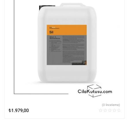
(0 İnceleme)
₺
1.979,00