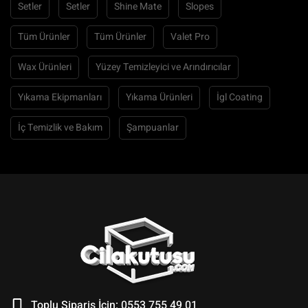
Setler
Setler
Shine Mate
Slopes
Tüm Ürünler
Tüm Ürünler
Valet Pro
Wax Ürünleri
Yüzey Temizleyici ve Arındırıcılar
Yıkama Ekipmanları
Yıkama Ürünleri
İgl Coating
İç Temizlik ve Bakım
Şampuanlar
Toplu Sipariş İçin: 0553 755 49 01