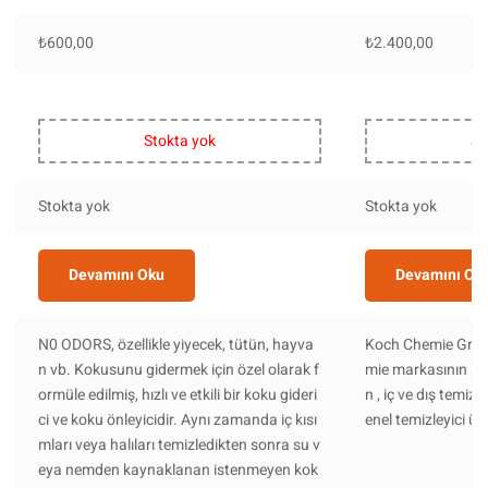
₺
600,00
₺
2.400,00
Stokta yok
St
Stokta yok
Stokta yok
Devamını Oku
Devamını Ok
N0 ODORS, özellikle yiyecek, tütün, hayva
Koch Chemie Green
n vb. Kokusunu gidermek için özel olarak f
mie markasının so
ormüle edilmiş, hızlı ve etkili bir koku gideri
n , iç ve dış temizli
ci ve koku önleyicidir. Aynı zamanda iç kısı
enel temizleyici ü
mları veya halıları temizledikten sonra su v
eya nemden kaynaklanan istenmeyen kok