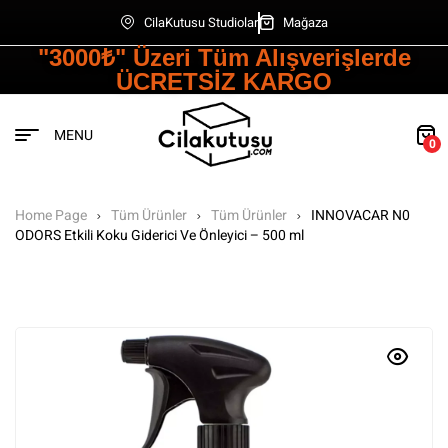
CilaKutusu Studiolar
Mağaza
"3000₺" Üzeri Tüm Alışverişlerde
ÜCRETSİZ KARGO
MENU
0
Home Page
Tüm Ürünler
Tüm Ürünler
INNOVACAR N0
ODORS Etkili Koku Giderici Ve Önleyici – 500 ml