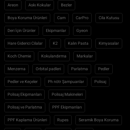
Areon
Askı Kokular
Bezler
Boya Koruma Ürünleri
Cam
CarPro
Cila Kutusu
Deri İçin Ürünler
Ekipmanlar
Gyeon
Hare Giderici Cilalar
K2
Kalın Pasta
Kimyasalar
Koch Chemie
Kokulandırma
Markalar
Menzerna
Orbital padleri
Parlatma
Pedler
Pedler ve Keçeler
Ph nötr Şampuanlar
Polisaj
Polisaj Ekipmanları
Polisaj Makineleri
Polisaj ve Parlatma
PPF Ekipmanları
PPF Kaplama Ürünleri
Rupes
Seramik Boya Koruma