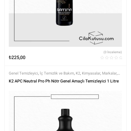
(0 İnceleme)
₺
225,00
Genel Temizleyici
,
İç Temizlik ve Bakım
,
K2
,
Kimyasalar
,
Markalar
,
Tüm Ürünler
,
Tüm Ürünler
K2 APC Neutral Pro Ph Nötr Genel Amaçlı Temizleyici 1 Litre