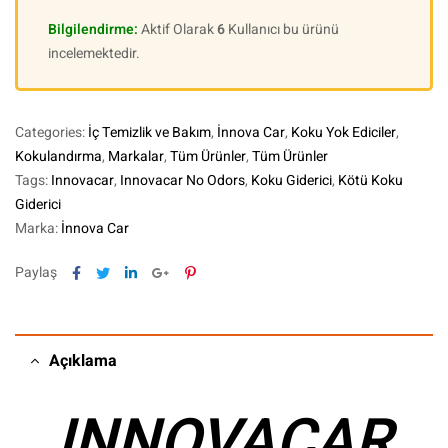
Bilgilendirme:
Aktif Olarak
6
Kullanıcı bu ürünü
incelemektedir.
Categories:
İç Temizlik ve Bakım
,
İnnova Car
,
Koku Yok Ediciler
,
Kokulandırma
,
Markalar
,
Tüm Ürünler
,
Tüm Ürünler
Tags:
Innovacar
,
Innovacar No Odors
,
Koku Giderici
,
Kötü Koku
Giderici
Marka:
İnnova Car
Facebook
Twitter
Linkedin
Google+
Pinterest
Paylaş
Açıklama
INNOVACAR