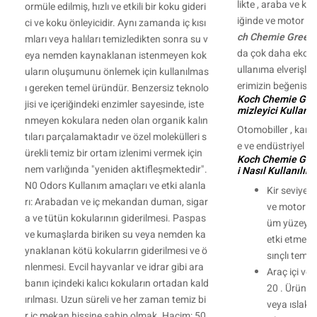
likte , araba ve ka
ormüle edilmiş, hızlı ve etkili bir koku gideri
iğinde ve motor yı
ci ve koku önleyicidir. Aynı zamanda iç kısı
ch Chemie Green 
mları veya halıları temizledikten sonra su v
da çok daha ekono
eya nemden kaynaklanan istenmeyen kok
ullanıma elverişli o
uların oluşumunu önlemek için kullanılmas
erimizin beğenisi
ı gereken temel üründür. Benzersiz teknolo
Koch Chemie Gree
jisi ve içeriğindeki enzimler sayesinde, iste
mizleyici Kullanı
nmeyen kokulara neden olan organik kalın
Otomobiller , kamp 
tıları parçalamaktadır ve özel molekülleri s
e ve endüstriyel ze
ürekli temiz bir ortam izlenimi vermek için
Koch Chemie Gs İ
nem varlığında "yeniden aktifleşmektedir".
i Nasıl Kullanılır ?
N0 Odors Kullanım amaçları ve etki alanla
Kir seviyesi
rı: Arabadan ve iç mekandan duman, sigar
ve motor tem
a ve tütün kokularının giderilmesi. Paspas
üm yüzeye u
ve kumaşlarda biriken su veya nemden ka
etki etmesi
ynaklanan kötü kokularrın giderilmesi ve ö
sınçlı temizl
nlenmesi. Evcil hayvanlar ve idrar gibi ara
Araç içi ve t
banın içindeki kalıcı kokuların ortadan kald
20 . Ürün ka
ırılması. Uzun süreli ve her zaman temiz bi
veya ıslak/k
r iç mekan hissine sahip olmak. Hacim: 50