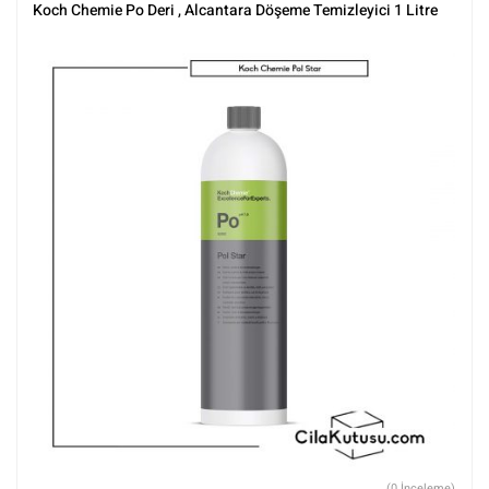
Chemie
,
Markalar
,
Tüm Ürünler
,
Tüm Ürünler
Koch Chemie Po Deri , Alcantara Döşeme Temizleyici 1 Litre
(0 İnceleme)