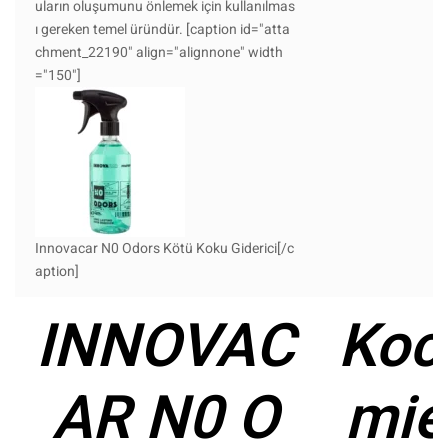
uların oluşumunu önlemek için kullanılmas
ı gereken temel üründür. [caption id="atta
chment_22190" align="alignnone" width
="150"]
Innovacar N0 Odors Kötü Koku Giderici[/c
aption]
INNOVAC
Koc
AR N0 O
mie