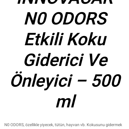
N0 ODORS
Etkili Koku
Giderici Ve
Önleyici – 500
ml
N0 ODORS, özellikle yiyecek, tütün, hayvan vb. Kokusunu gidermek