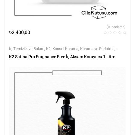
(0 İnceleme)
₺
2.400,00
İç Temizlik ve Bakım
,
K2
,
Konsol Koruma
,
Koruma ve Parlatma
,
Markalar
,
Tüm Ürünler
,
Tüm Ürünler
,
Yarı Mat (Doğal Görünüm)
K2 Satina Pro Fragnance Free İç Aksam Koruyucu 1 Litre