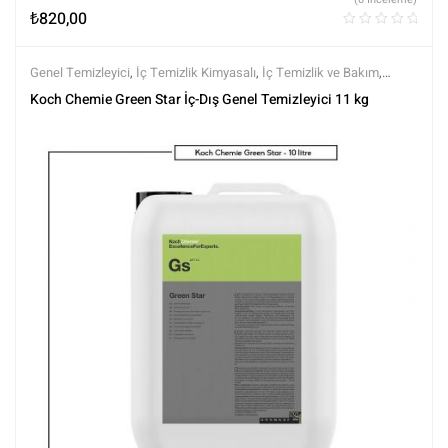
₺
820,00
Genel Temizleyici
,
İç Temizlik Kimyasalı
,
İç Temizlik ve Bakım
,
Kimyasalar
,
Koch Chemie
,
Markalar
,
Tüm Ürünler
,
Tüm Ürünler
Koch Chemie Green Star İç-Dış Genel Temizleyici 11 kg