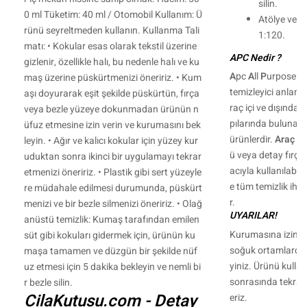
silin.
0 ml Tüketim: 40 ml / Otomobil Kullanım: Ü
Atölye ve en
rünü seyreltmeden kullanın. Kullanma Tali
1:120.
matı: • Kokular esas olarak tekstil üzerine
APC Nedir ?
gizlenir, özellikle halı, bu nedenle halı ve ku
A
pc
A
ll
P
urpose
C
maş üzerine püskürtmenizi öneririz. • Kum
temizleyici anlamı
aşı doyurarak eşit şekilde püskürtün, fırça
raç içi ve dışında ku
veya bezle yüzeye dokunmadan ürünün n
pılarında bulunabil
üfuz etmesine izin verin ve kurumasını bek
ürünlerdir.
Araç Dı
leyin. • Ağır ve kalıcı kokular için yüzey kur
ü veya detay fırç
uduktan sonra ikinci bir uygulamayı tekrar
acıyla kullanılabilir
etmenizi öneririz. • Plastik gibi sert yüzeyle
e tüm temizlik ihti
re müdahale edilmesi durumunda, püskürt
r.
menizi ve bir bezle silmenizi öneririz. • Olağ
UYARILAR!
anüstü temizlik: Kumaş tarafından emilen
Kurumasına izin ve
süt gibi kokuları gidermek için, ürünün ku
soğuk ortamlarda 
maşa tamamen ve düzgün bir şekilde nüf
yiniz. Ürünü kulla
uz etmesi için 5 dakika bekleyin ve nemli bi
sonrasında tekrar 
r bezle silin.
CilaKutusu.com - Detay
eriz.