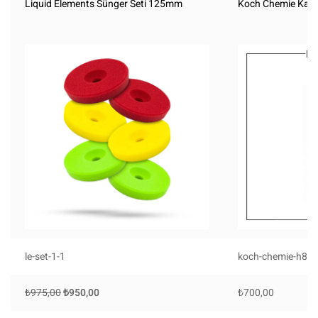
Liquid Elements Sünger Seti 125mm
Koch Chemie Kalı
le-set-1-1
koch-chemie-h80
₺
975,00
₺
950,00
₺
700,00