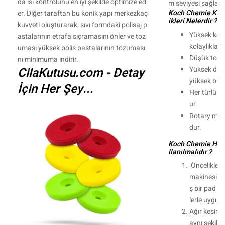
da ısı kontrolünü en iyi şekilde optimize ed
m seviyesi sağlar.
Koch Chemie Kalın
er. Diğer taraftan bu konik yapı merkezkaç
ikleri Nelerdir ?
kuvveti oluşturarak, sıvı formdaki polisaj p
Yüksek kesim
astalarının etrafa sıçramasını önler ve toz
kolaylıkla gi
uması yüksek polis pastalarının tozuması
Düşük toz 
nı minimuma indirir.
CilaKutusu.com - Detay
Yüksek düze
yüksek bir pa
İçin Her Şey...
Her türlü b
ur.
Rotary maki
dur.
Koch Chemie H8.0
llanılmalıdır ?
Öncelikle dö
makinesi il
ş bir pad k
lerle uygul
Ağır kesim 
aynı şekild