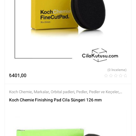
(0 İnceleme)
₺
401,00
Koch Chemie
,
Markalar
,
Orbital padleri
,
Pedler
,
Pedler ve Keçeler
,
Polisaj
,
Polisaj ve Parlatma
,
Tüm Ürünler
,
Tüm Ürünler
Koch Chemie Finishing Pad Cila Süngeri 126 mm