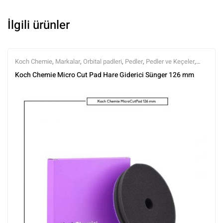
İlgili ürünler
Koch Chemie
,
Markalar
,
Orbital padleri
,
Pedler
,
Pedler ve Keçeler
,
Polisaj
,
Polisaj ve Parlatma
,
Tüm Ürünler
,
Tüm Ürünler
Koch Chemie Micro Cut Pad Hare Giderici Sünger 126 mm