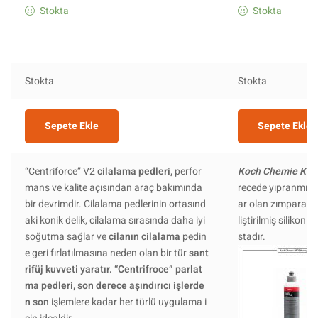
Stokta
Stokta
Stokta
Stokta
Sepete Ekle
Sepete Ekle
“Centriforce” V2
cilalama pedleri,
perfor
Koch Chemie Kalı
mans ve kalite açısından araç bakımında
recede yıpranmış b
bir devrimdir. Cilalama pedlerinin ortasınd
ar olan zımpara izl
aki konik delik, cilalama sırasında daha iyi
liştirilmiş silikon
soğutma sağlar ve
cilanın
cilalama
pedin
stadır.
e geri fırlatılmasına neden olan bir tür
sant
rifüj kuvveti yaratır.
“Centrifroce” parlat
ma pedleri, son derece aşındırıcı işlerde
n
son
işlemlere kadar her türlü uygulama i