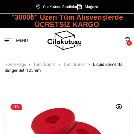
CilaKutusu Studiolar
Mağaza
"3000₺" Üzeri Tüm Alışverişlerde
ÜCRETSİZ KARGO
MENU
0
Home Page
Tüm Ürünler
Tüm Ürünler
Liquid Elements
Sünger Seti 125mm
-3%