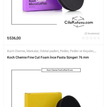
(0 İnceleme)
₺
536,00
Koch Chemie
,
Markalar
,
Orbital padleri
,
Pedler
,
Pedler ve Keçeler
,
Polisaj
,
Polisaj ve Parlatma
,
Tüm Ürünler
,
Tüm Ürünler
Koch Chemie Fine Cut Foam İnce Pasta Süngeri 76 mm