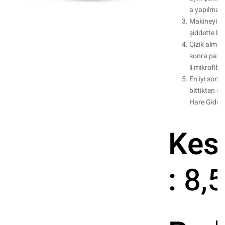
a yapılmalıd
Makineyi or
şiddette ba
Çizik alma 
sonra pasta 
li mikrofiber
En iyi sonu
bittikten 
Hare Giderici
Kes
:
8,5