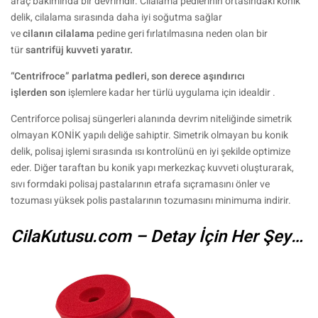
araç bakımında bir devrimdir. Cilalama pedlerinin ortasındaki konik
delik, cilalama sırasında daha iyi soğutma sağlar
ve
cilanın
cilalama
pedine geri fırlatılmasına neden olan bir
tür
santrifüj kuvveti yaratır.
“Centrifroce” parlatma pedleri, son derece aşındırıcı
işlerden
son
işlemlere kadar her türlü uygulama için idealdir .
Centriforce polisaj süngerleri alanında devrim niteliğinde simetrik
olmayan KONİK yapılı deliğe sahiptir. Simetrik olmayan bu konik
delik, polisaj işlemi sırasında ısı kontrolünü en iyi şekilde optimize
eder. Diğer taraftan bu konik yapı merkezkaç kuvveti oluşturarak,
sıvı formdaki polisaj pastalarının etrafa sıçramasını önler ve
tozuması yüksek polis pastalarının tozumasını minimuma indirir.
CilaKutusu.com – Detay İçin Her Şey…