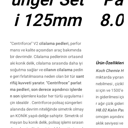
ünger Set
Pa
i 125mm
8.0
“Centriforce” V2
cilalama pedleri,
perfor
mans ve kalite açısından araç bakımında
bir devrimdir. Cilalama pedlerinin ortasınd
Ürün Özellikleri :
aki konik delik, cilalama sırasında daha iyi
soğutma sağlar ve
cilanın
cilalama
pedin
Koch Chemie H8.0
e geri fırlatılmasına neden olan bir tür
sant
miktarda yıpranmış
rifüj kuvveti yaratır.
“Centrifroce” parlat
nebilmesi , çizikle
ma pedleri, son derece aşındırıcı işlerde
si için ve 1500’e k
n
son
işlemlere kadar her türlü uygulama i
in giderilmesi için 
çin idealdir . Centriforce polisaj süngerleri
r ağır çizik gideric
alanında devrim niteliğinde simetrik olmay
H8.02 Kalın Past
an KONİK yapılı deliğe sahiptir. Simetrik ol
omojen aşındırıcı t
mayan bu konik delik, polisaj işlemi sırasın
aklık seviyesi ve s