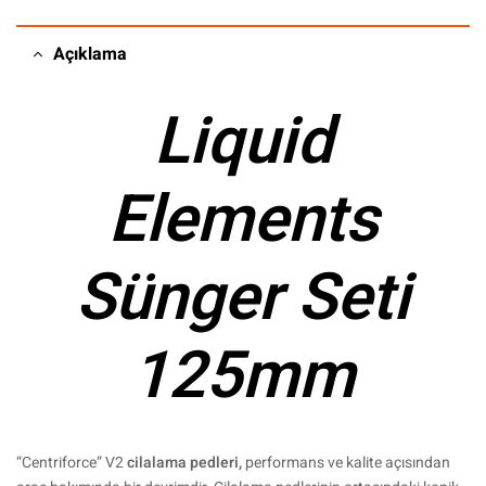
Açıklama
Liquid
Elements
Sünger Seti
125mm
“Centriforce” V2
cilalama pedleri,
performans ve kalite açısından