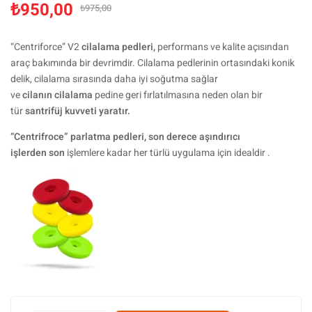
₺
950,00
₺
975,00
“Centriforce” V2
cilalama pedleri,
performans ve kalite açısından
araç bakımında bir devrimdir. Cilalama pedlerinin ortasındaki konik
delik, cilalama sırasında daha iyi soğutma sağlar
ve
cilanın
cilalama
pedine geri fırlatılmasına neden olan bir
tür
santrifüj kuvveti yaratır.
“Centrifroce” parlatma pedleri, son derece aşındırıcı
işlerden
son
işlemlere kadar her türlü uygulama için idealdir .