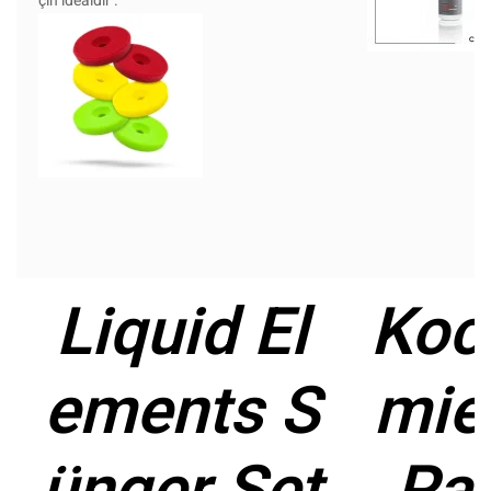
çin idealdir .
Liquid El
Koc
ements S
mie