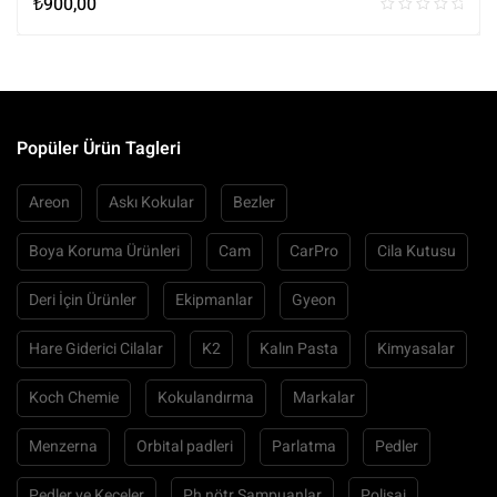
₺
900,00
Popüler Ürün Tagleri
Areon
Askı Kokular
Bezler
Boya Koruma Ürünleri
Cam
CarPro
Cila Kutusu
Deri İçin Ürünler
Ekipmanlar
Gyeon
Hare Giderici Cilalar
K2
Kalın Pasta
Kimyasalar
Koch Chemie
Kokulandırma
Markalar
Menzerna
Orbital padleri
Parlatma
Pedler
Pedler ve Keçeler
Ph nötr Şampuanlar
Polisaj