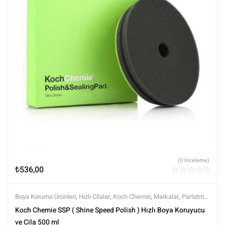
(0 İnceleme)
₺
536,00
Boya Koruma Ürünleri
,
Hızlı Cilalar
,
Koch Chemie
,
Markalar
,
Parlatma
,
Polisaj ve Parlatma
,
Tüm Ürünler
,
Tüm Ürünler
Koch Chemie SSP ( Shine Speed Polish ) Hızlı Boya Koruyucu
ve Cila 500 ml