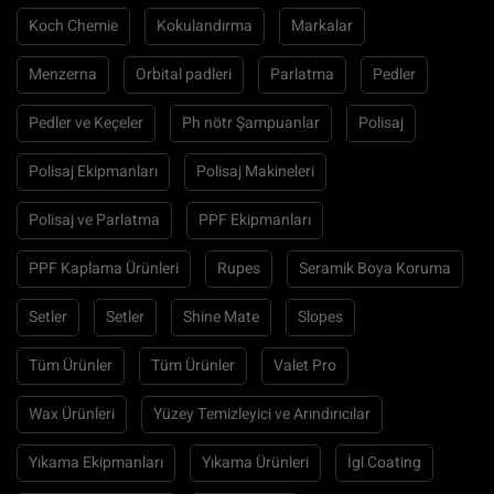
Koch Chemie
Kokulandırma
Markalar
Menzerna
Orbital padleri
Parlatma
Pedler
Pedler ve Keçeler
Ph nötr Şampuanlar
Polisaj
Polisaj Ekipmanları
Polisaj Makineleri
Polisaj ve Parlatma
PPF Ekipmanları
PPF Kaplama Ürünleri
Rupes
Seramik Boya Koruma
Setler
Setler
Shine Mate
Slopes
Tüm Ürünler
Tüm Ürünler
Valet Pro
Wax Ürünleri
Yüzey Temizleyici ve Arındırıcılar
Yıkama Ekipmanları
Yıkama Ürünleri
İgl Coating