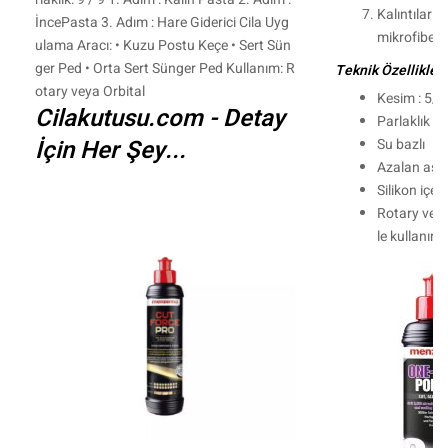
Kalıntıları 
İncePasta 3. Adım : Hare Giderici Cila Uyg
mikrofiber b
ulama Aracı: • Kuzu Postu Keçe • Sert Sün
ger Ped • Orta Sert Sünger Ped Kullanım: R
Teknik Özellikler
otary veya Orbital
Kesim : 5/1
Cilakutusu.com - Detay
Parlaklık : 
İçin Her Şey...
Su bazlı
Azalan aşındı
Silikon içe
Rotary ve or
le kullanım