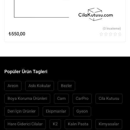
(0 İnceleme)
₺
550,00
Popüler Ürün Tagleri
Areon
Askı Kokular
Bezler
Boya Koruma Ürünleri
Cam
CarPro
Cila Kutusu
Deri İçin Ürünler
Ekipmanlar
Gyeon
Hare Giderici Cilalar
K2
Kalın Pasta
Kimyasalar