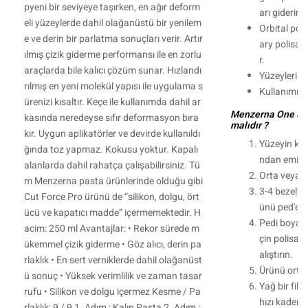
pyeni bir seviyeye taşırken, en ağır deform
arı giderir.
eli yüzeylerde dahil olağanüstü bir yenilem
Orbital poli
e ve derin bir parlatma sonuçları verir. Artır
ary polisaj
ılmış çizik giderme performansı ile en zorlu
r.
araçlarda bile kalıcı çözüm sunar. Hızlandı
Yüzeyleri pü
rılmış en yeni molekül yapısı ile uygulama s
Kullanımı o
ürenizi kısaltır. Keçe ile kullanımda dahil ar
Menzerna One Ste
kasında neredeyse sıfır deformasyon bıra
malıdır ?
kır. Uygun aplikatörler ve devirde kullanıldı
Yüzeyin kur
ğında toz yapmaz. Kokusu yoktur. Kapalı
ndan emin 
alanlarda dahil rahatça çalışabilirsiniz. Tü
Orta veya or
m Menzerna pasta ürünlerinde olduğu gibi
3-4 bezelye
Cut Force Pro ürünü de “silikon, dolgu, ört
ünü ped'e u
ücü ve kapatıcı madde” içermemektedir. H
Pedi boyaya
acim: 250 ml Avantajlar: • Rekor sürede m
çin polisaj
ükemmel çizik giderme • Göz alıcı, derin pa
alıştırın.
rlaklık • En sert verniklerde dahil olağanüst
Ürünü orta h
ü sonuç • Yüksek verimlilik ve zaman tasar
Yağ bir fil
rufu • Silikon ve dolgu içermez Kesme / Pa
hızı kademel
rlaklık: 9 / 9 1. Adım : Kalın Pasta 2. Adım :