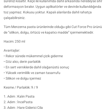
sürenizi kısaltır. Keçe ile kullanımda dahil arkasında neredeyse sıfır
deformasyon bırakır. Uygun aplikatörler ve devirde kullanıldığında
toz yapmaz. Kokusu yoktur. Kapalı alanlarda dahil rahatça
çalışabilirsiniz.
Tüm Menzerna pasta ürünlerinde olduğu gibi Cut Force Pro ürünü
de “silikon, dolgu, örtücü ve kapatıcı madde” içermemektedir.
Hacim: 250 ml
Avantajlar:
• Rekor sürede mükemmel çizik giderme
• Göz alıcı, derin parlaklık
• En sert verniklerde dahil olağanüstü sonuç
• Yüksek verimlilik ve zaman tasarrufu
• Silikon ve dolgu içermez
Kesme / Parlaklık: 9 / 9
1. Adım : Kalın Pasta
2. Adım : İncePasta
3. Adım : Hare Giderici Cila