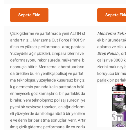
Sepete Ekle
Sepete Ekle
Çizik giderme ve parlatmada yeni ALTIN st
Menzerna Tek Adı
andartınız... Menzerna Cut Force PRO! Sın
ek bir üründe tek a
ıfının en yüksek performanslı araç pastası.
aplama ve cila.
Me
Yüzeydeki ağır çizikleri, zımpara izlerini ve
Step Polish
, orta
deformasyonu rekor sürede, mükemmel bi
çalışır ve 3000 ku
r sonuçla bitirir. Menzerna laboratuarların
zlerini makineyle 
da üretilen bu en yenilikçi polisaj ve parlat
koruyucu bir mum
ma teknolojisi, yüzeylerde kusursuz bir çizi
parlak bir parlaklık
k gidermenin yanında kalın pastadan bekl
enmeyecek göz kamaştırıcı bir parlaklık da
bırakır. Yeni teknolojimiz polisaj sürecini ye
pyeni bir seviyeye taşırken, en ağır deform
eli yüzeylerde dahil olağanüstü bir yenilem
e ve derin bir parlatma sonuçları verir. Artır
ılmış çizik giderme performansı ile en zorlu