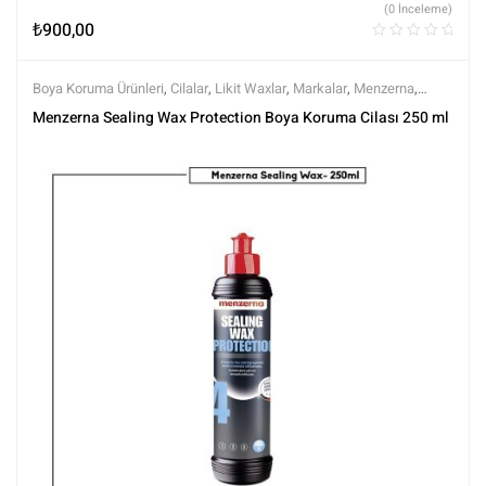
(0 İnceleme)
₺
900,00
Boya Koruma Ürünleri
,
Cilalar
,
Likit Waxlar
,
Markalar
,
Menzerna
,
Parlatma
,
Polisaj ve Parlatma
,
Tüm Ürünler
,
Tüm Ürünler
,
Wax
Menzerna Sealing Wax Protection Boya Koruma Cilası 250 ml
Ürünleri