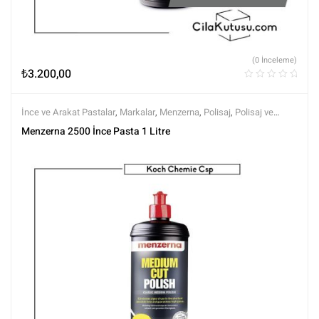
(0 İnceleme)
₺
3.200,00
İnce ve Arakat Pastalar
,
Markalar
,
Menzerna
,
Polisaj
,
Polisaj ve
Parlatma
,
Tüm Ürünler
,
Tüm Ürünler
Menzerna 2500 İnce Pasta 1 Litre