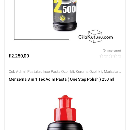
(0 İnceleme)
₺
2.250,00
Çok Adımlı Pastalar
,
İnce Pasta Özellikli
,
Koruma Özellikli
,
Markalar
,
Menzerna
,
Polisaj
,
Polisaj ve Parlatma
,
Tüm Ürünler
,
Tüm Ürünler
Menzerna 3 in 1 Tek Adım Pasta ( One Step Polish ) 250 ml