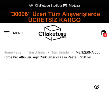
CilaKutusu Studiolar
Mağaza
"3000₺" Üzeri Tüm Alışverişlerde
ÜCRETSİZ KARGO
MENU
0
Home Page
Tüm Ürünler
Tüm Ürünler
MENZERNA Cut
Force Pro Altın Seri Ağır Çizik Giderici Kalın Pasta – 250 ml