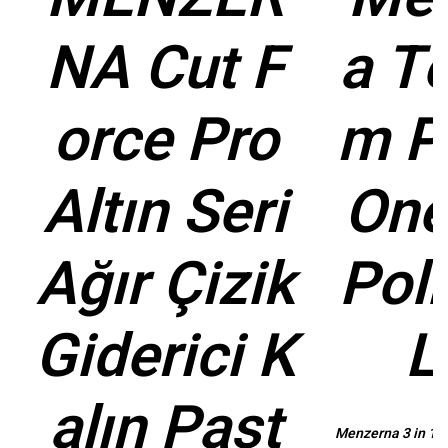
NA Cut F
a T
orce Pro
m P
Altın Seri
One
Ağır Çizik
Poli
Giderici K
L
alın Past
Menzerna 3 in 1 N