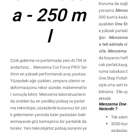
Koruma da sağlayan 
a - 250 m
yorsanız
Menzerna
000 kum'a kadar ola
ayabilen
One Step
l
e yüksek parlaklık
ğlar .
Menzerna 3'ü
e tek adımda cila
cila.
Menzerna On
da boyanızı haftal
Çizik giderme ve parlatmada yeni ALTIN st
cak parlak,kayga
andartınız... Menzerna Cut Force PRO! Sın
ruma tabakası bırak
ıfının en yüksek performanslı araç pastası.
One Step Polish'i o
Yüzeydeki ağır çizikleri, zımpara izlerini ve
siyle orta sert bir
deformasyonu rekor sürede, mükemmel bi
bilirsiniz. Elle u
r sonuçla bitirir. Menzerna laboratuarların
ektedir.
da üretilen bu en yenilikçi polisaj ve parlat
Menzerna One Step
ma teknolojisi, yüzeylerde kusursuz bir çizi
Nelerdir ?
k gidermenin yanında kalın pastadan bekl
Tek adımda 
enmeyecek göz kamaştırıcı bir parlaklık da
3000 kumlu 
bırakır. Yeni teknolojimiz polisaj sürecini ye
girdapları 