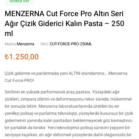
Stokta var
MENZERNA Cut Force Pro Altın Seri
Ağır Çizik Giderici Kalın Pasta – 250
ml
Marka:
Menzerna
SKU:
CUT-FORCE-PRO-250ML
₺
1.250,00
Çizik giderme ve parlatmada yeni ALTIN standartınız… Menzerna
Cut Force PRO!
Sınıfının en yüksek performanslı araç pastası. Yüzeydeki ağır
çizikleri, zımpara izlerini ve deformasyonu rekor sürede, mükemmel
bir sonuçla bitirir. Menzerna laboratuarlarında üretilen bu en
yenilikçi polisaj ve parlatma teknolojisi, yüzeylerde kusursuz bir çizik
gidermenin yanında kalın pastadan beklenmeyecek göz kamaştırıcı
bir parlaklık da bırakır. Yeni teknolojimiz polisaj sürecini yepyeni bir
seviyeye taşırken, en ağır deformeli yüzeylerde dahil olağanüstü bir